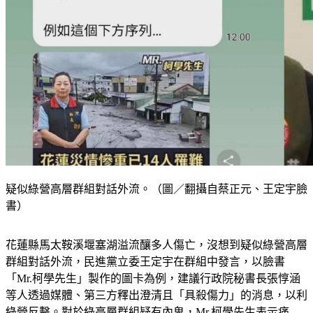
疑似綠營高層群組對話外流。（圖／翻攝自蔡正元、王定宇臉
書）
花蓮縣馬太鞍溪堰塞湖溢流釀多人傷亡，沒想到疑似綠營高層
群組對話外流，民進黨立委王定宇在群組中發言，以臉書
「Mr.柯學先生」製作的圖卡為例，建議行政院秘書長張惇涵
等人透過媒體、第三方釋出澄清且「具殺傷力」的消息，以利
綠營反擊。對於綠高層群組疑有內鬼，Mr.柯學先生表示痛