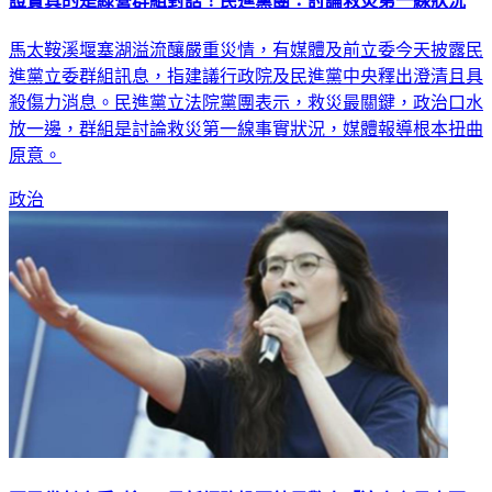
證實真的是綠營群組對話！民進黨團：討論救災第一線狀況
馬太鞍溪堰塞湖溢流釀嚴重災情，有媒體及前立委今天披露民
進黨立委群組訊息，指建議行政院及民進黨中央釋出澄清且具
殺傷力消息。民進黨立法院黨團表示，救災最關鍵，政治口水
放一邊，群組是討論救災第一線事實狀況，媒體報導根本扭曲
原意。
政治