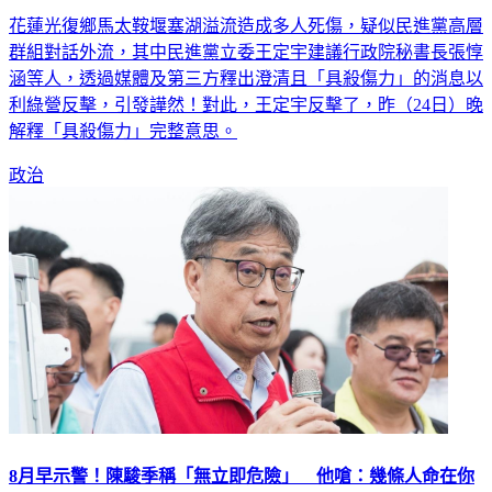
花蓮光復鄉馬太鞍堰塞湖溢流造成多人死傷，疑似民進黨高層
群組對話外流，其中民進黨立委王定宇建議行政院秘書長張惇
涵等人，透過媒體及第三方釋出澄清且「具殺傷力」的消息以
利綠營反擊，引發譁然！對此，王定宇反擊了，昨（24日）晚
解釋「具殺傷力」完整意思。
政治
8月早示警！陳駿季稱「無立即危險」 他嗆：幾條人命在你