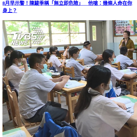
8月早示警！陳駿季稱「無立即危險」 他嗆：幾條人命在你
身上？