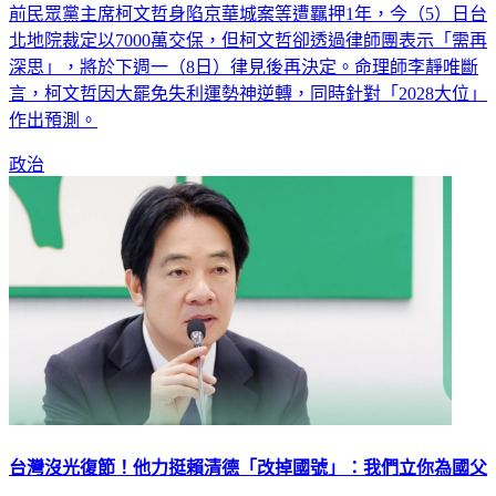
前民眾黨主席柯文哲身陷京華城案等遭羈押1年，今（5）日台
北地院裁定以7000萬交保，但柯文哲卻透過律師團表示「需再
深思」，將於下週一（8日）律見後再決定。命理師李靜唯斷
言，柯文哲因大罷免失利運勢神逆轉，同時針對「2028大位」
作出預測。
政治
台灣沒光復節！他力挺賴清德「改掉國號」：我們立你為國父