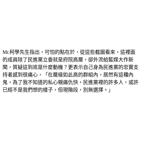
Mr.柯學先生指出，可怕的點在於，從這些截圖看來，這裡面
的成員除了民進黨立委就是府院高層，卻外流給藍媒大作新
聞，質疑這到底是什麼動機？更表示自己身為民進黨的忠實支
持者感到很痛心，「在層級如此高的群組內，居然有這種內
鬼，為了我不知道的私心親痛仇快，民進黨裡的許多人，或許
已經不是我們想的樣子，但現階段，別無選擇。」