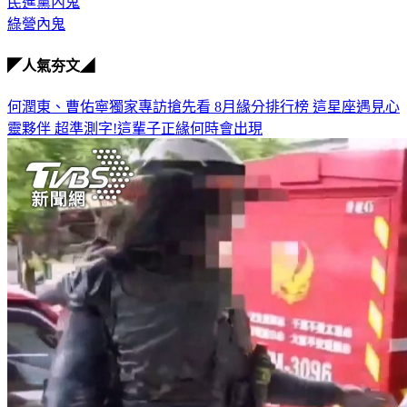
民進黨內鬼
綠營內鬼
◤人氣夯文◢
何潤東、曹佑寧獨家專訪搶先看
8月緣分排行榜 這星座遇見心
靈夥伴
超準測字!這輩子正緣何時會出現