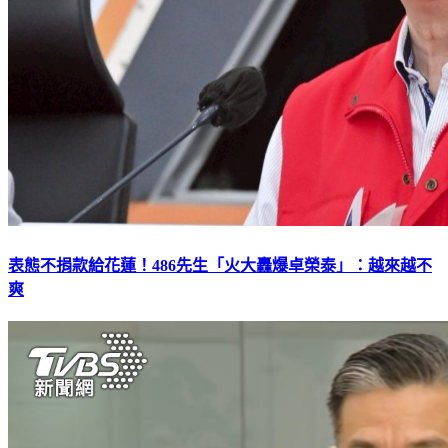
表態不捐款給花蓮！486先生「火大轟爆卓榮泰」：越來越不
爽