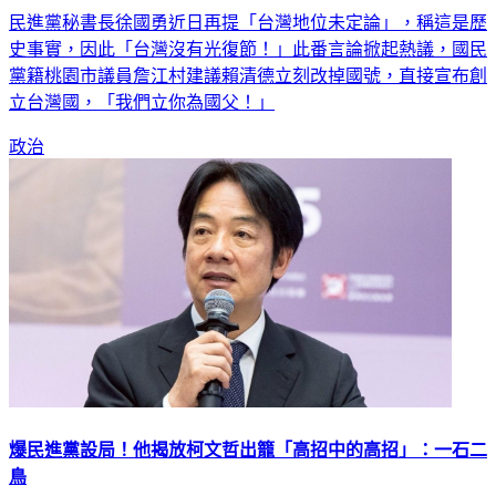
民進黨秘書長徐國勇近日再提「台灣地位未定論」，稱這是歷
史事實，因此「台灣沒有光復節！」此番言論掀起熱議，國民
黨籍桃園市議員詹江村建議賴清德立刻改掉國號，直接宣布創
立台灣國，「我們立你為國父！」
政治
爆民進黨設局！他揭放柯文哲出籠「高招中的高招」：一石二
鳥