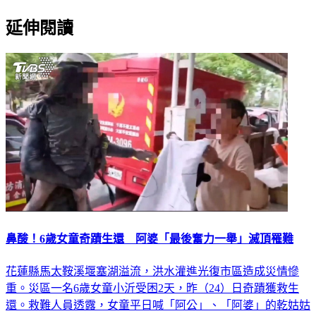
延伸閱讀
鼻酸！6歲女童奇蹟生還 阿婆「最後奮力一舉」滅頂罹難
花蓮縣馬太鞍溪堰塞湖溢流，洪水灌進光復市區造成災情慘
重。災區一名6歲女童小沂受困2天，昨（24）日奇蹟獲救生
還。救難人員透露，女童平日喊「阿公」、「阿婆」的乾姑姑