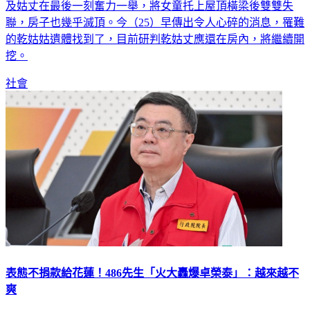
及姑丈在最後一刻奮力一舉，將女童托上屋頂橫梁後雙雙失
聯，房子也幾乎滅頂。今（25）早傳出令人心碎的消息，罹難
的乾姑姑遺體找到了，目前研判乾姑丈應還在房內，將繼續開
挖。
社會
表態不捐款給花蓮！486先生「火大轟爆卓榮泰」：越來越不
爽