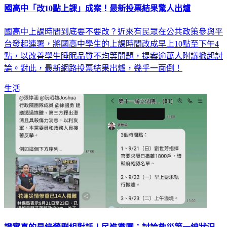
國高中「改10點上課」成案！最新投票結果驚人出爐
國高中上課時間到底要不要改？近來有民眾在公共政策參與平
台發起連署，將國高中學生的上課時間改成早上10點至下午4
點，以改善學生睡眠品質不均等問題，提案逾萬人附議掀起討
論。對此，最新網路投票結果出爐，幾乎一面倒！
生活