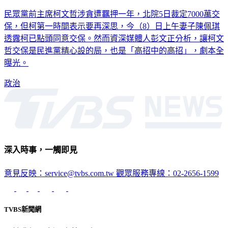
民眾黨前主席柯文哲涉貪遭羈押一年，北院5日裁定7000萬交
保，但柯第一時間表示要再深思，今（8）日上午妻子陳佩琪
透露柯已點頭同意交保。然而資深媒體人彭文正分析，讓柯文
哲交保是民進黨精心設的局，也是「高招中的高招」，劇本全
曝光。
政治
深入時事，一觸即見
意見反映：service@tvbs.com.tw
觀眾服務專線：02-2656-1599
TVBS新聞網