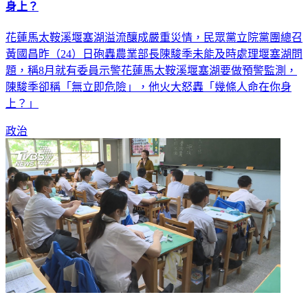
身上？
花蓮馬太鞍溪堰塞湖溢流釀成嚴重災情，民眾黨立院黨團總召
黃國昌昨（24）日砲轟農業部長陳駿季未能及時處理堰塞湖問
題，稱8月就有委員示警花蓮馬太鞍溪堰塞湖要做預警監測，
陳駿季卻稱「無立即危險」，他火大怒轟「幾條人命在你身
上？」
政治