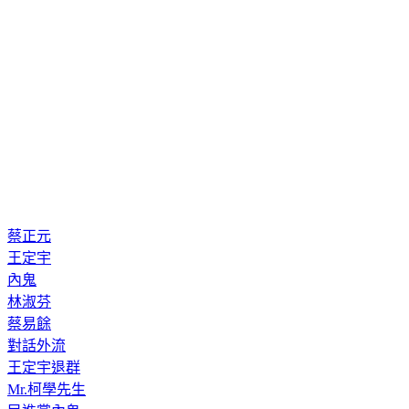
蔡正元
王定宇
內鬼
林淑芬
蔡易餘
對話外流
王定宇退群
Mr.柯學先生