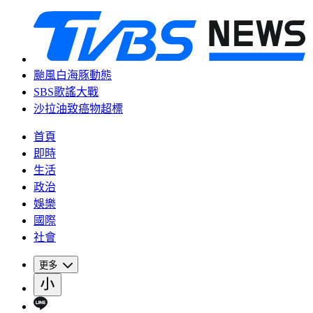
颱風白海豚動態
SBS歌謠大戰
沙拉油致癌物超標
首頁
即時
生活
政治
娛樂
國際
社會
更多