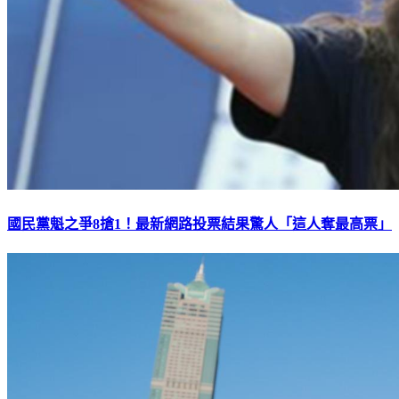
國民黨魁之爭8搶1！最新網路投票結果驚人「這人奪最高票」