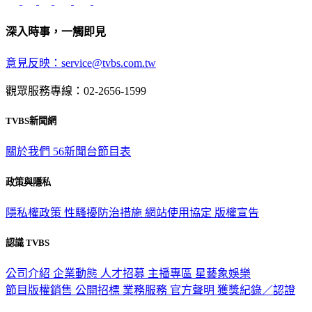
深入時事，一觸即見
意見反映：service@tvbs.com.tw
觀眾服務專線：02-2656-1599
TVBS新聞網
關於我們
56新聞台節目表
政策與隱私
隱私權政策
性騷擾防治措施
網站使用協定
版權宣告
認識 TVBS
公司介紹
企業動態
人才招募
主播專區
星藝象娛樂
節目版權銷售
公開招標
業務服務
官方聲明
獲獎紀錄／認證