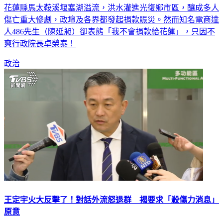
花蓮縣馬太鞍溪堰塞湖溢流，洪水灌進光復鄉市區，釀成多人
傷亡重大慘劇，政壇及各界都發起捐款賑災。然而知名電商達
人486先生（陳延昶）卻表態「我不會捐款給花蓮」，只因不
爽行政院長卓榮泰！
政治
王定宇火大反擊了！對話外流怒退群 揭要求「殺傷力消息」
原意