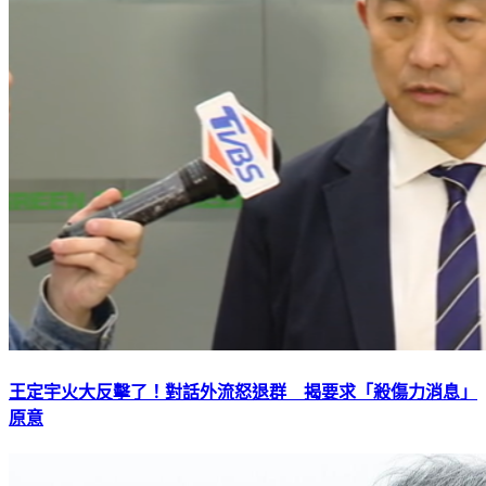
王定宇火大反擊了！對話外流怒退群 揭要求「殺傷力消息」
原意