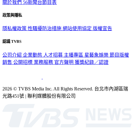
關於我們
56新聞台節目表
政策與隱私
隱私權政策
性騷擾防治措施
網站使用協定
版權宣告
認識 TVBS
公司介紹
企業動態
人才招募
主播專區
星藝象娛樂
節目版權
銷售
公開招標
業務服務
官方聲明
獲獎紀錄／認證
2026 © TVBS Media Inc. All Rights Reserved. 台北市內湖區瑞
光路451號 | 聯利媒體股份有限公司