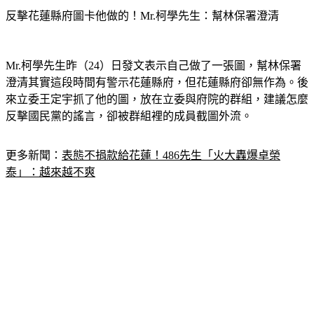
反擊花蓮縣府圖卡他做的！Mr.柯學先生：幫林保署澄清
Mr.柯學先生昨（24）日發文表示自己做了一張圖，幫林保署
澄清其實這段時間有警示花蓮縣府，但花蓮縣府卻無作為。後
來立委王定宇抓了他的圖，放在立委與府院的群組，建議怎麼
反擊國民黨的謠言，卻被群組裡的成員截圖外流。
更多新聞：
表態不捐款給花蓮！486先生「火大轟爆卓榮
泰」：越來越不爽