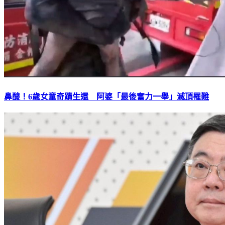
鼻酸！6歲女童奇蹟生還 阿婆「最後奮力一舉」滅頂罹難