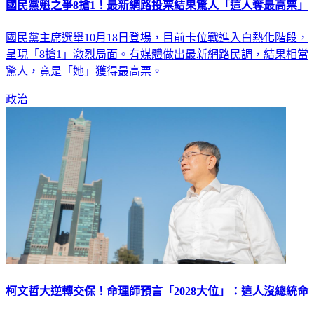
國民黨魁之爭8搶1！最新網路投票結果驚人「這人奪最高票」
國民黨主席選舉10月18日登場，目前卡位戰進入白熱化階段，
呈現「8搶1」激烈局面。有媒體做出最新網路民調，結果相當
驚人，竟是「她」獲得最高票。
政治
柯文哲大逆轉交保！命理師預言「2028大位」：這人沒總統命