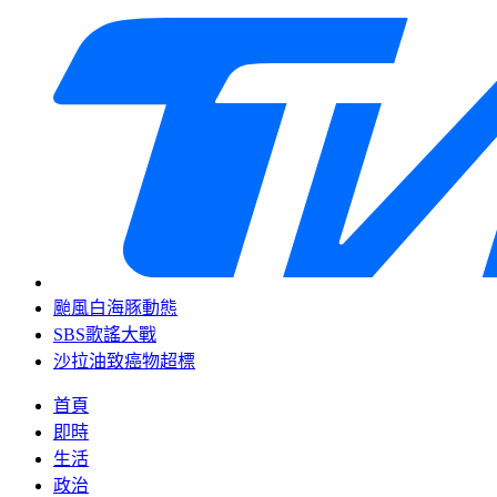
颱風白海豚動態
SBS歌謠大戰
沙拉油致癌物超標
首頁
即時
生活
政治