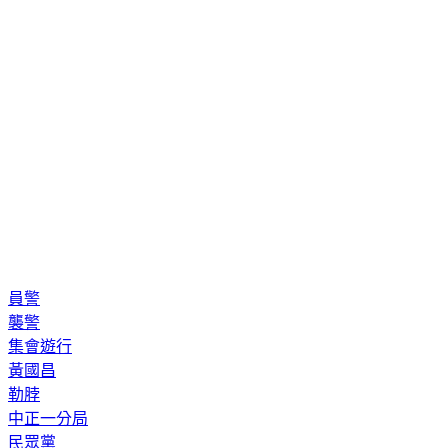
員警
襲警
集會遊行
黃國昌
勒脖
中正一分局
民眾黨