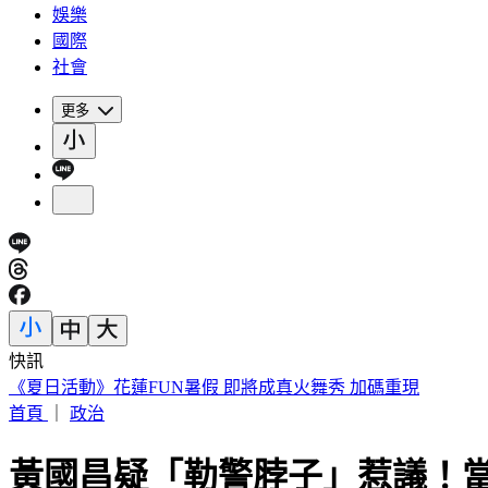
娛樂
國際
社會
更多
快訊
《夏日活動》花蓮FUN暑假 即將成真火舞秀 加碼重現
首頁
｜
政治
黃國昌疑「勒警脖子」惹議！