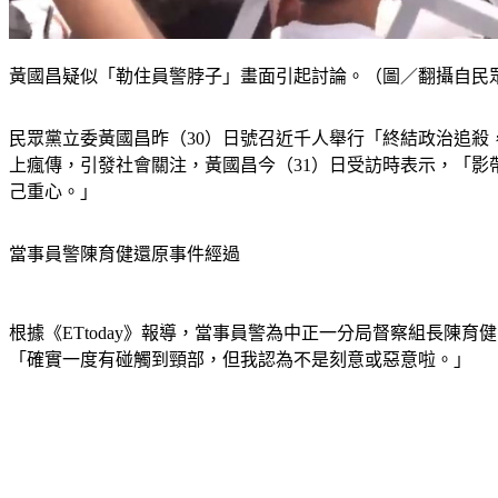
黃國昌疑似「勒住員警脖子」畫面引起討論。（圖／翻攝自民眾
民眾黨立委黃國昌昨（30）日號召近千人舉行「終結政治追
上瘋傳，引發社會關注，黃國昌今（31）日受訪時表示，「
己重心。」
當事員警陳育健還原事件經過
根據《ETtoday》報導，當事員警為中正一分局督察組長
「確實一度有碰觸到頸部，但我認為不是刻意或惡意啦。」