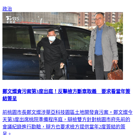
政治
鄭文燦貪污案第3度出庭！反擊檢方斷章取義 要求看當年簽
結簽呈
前桃園市長鄭文燦涉華亞科技園區土地開發貪污案。鄭文燦今
天第3度出席桃院準備程序庭，辯檢雙方針對桃園市府先前的
會議紀錄進行勘驗，辯方也要求檢方提供當年2度簽結的簽
呈。