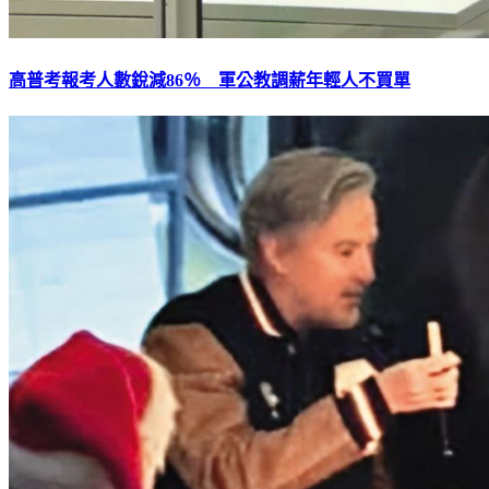
高普考報考人數銳減86％ 軍公教調薪年輕人不買單