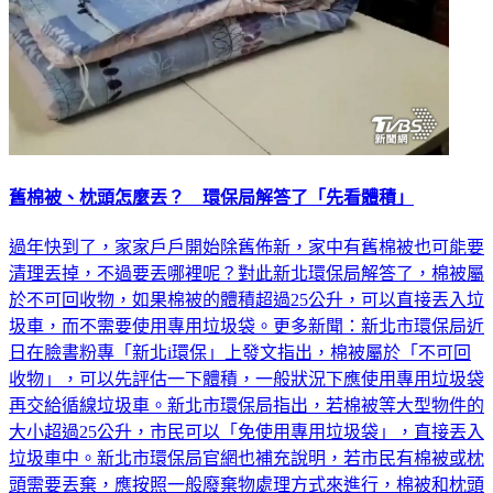
舊棉被、枕頭怎麼丟？ 環保局解答了「先看體積」
過年快到了，家家戶戶開始除舊佈新，家中有舊棉被也可能要
清理丟掉，不過要丟哪裡呢？對此新北環保局解答了，棉被屬
於不可回收物，如果棉被的體積超過25公升，可以直接丟入垃
圾車，而不需要使用專用垃圾袋。更多新聞：新北市環保局近
日在臉書粉專「新北i環保」上發文指出，棉被屬於「不可回
收物」，可以先評估一下體積，一般狀況下應使用專用垃圾袋
再交給循線垃圾車。新北市環保局指出，若棉被等大型物件的
大小超過25公升，市民可以「免使用專用垃圾袋」，直接丟入
垃圾車中。新北市環保局官網也補充說明，若市民有棉被或枕
頭需要丟棄，應按照一般廢棄物處理方式來進行，棉被和枕頭