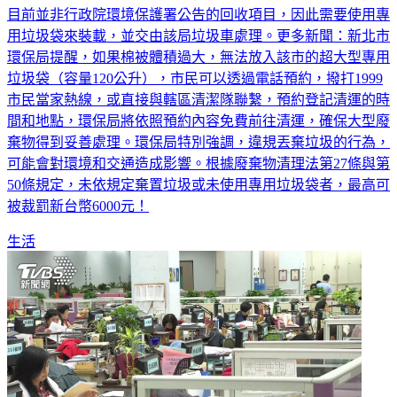
目前並非行政院環境保護署公告的回收項目，因此需要使用專
用垃圾袋來裝載，並交由該局垃圾車處理。更多新聞：新北市
環保局提醒，如果棉被體積過大，無法放入該市的超大型專用
垃圾袋（容量120公升），市民可以透過電話預約，撥打1999
市民當家熱線，或直接與轄區清潔隊聯繫，預約登記清運的時
間和地點，環保局將依照預約內容免費前往清運，確保大型廢
棄物得到妥善處理。環保局特別強調，違規丟棄垃圾的行為，
可能會對環境和交通造成影響。根據廢棄物清理法第27條與第
50條規定，未依規定棄置垃圾或未使用專用垃圾袋者，最高可
被裁罰新台幣6000元！
生活