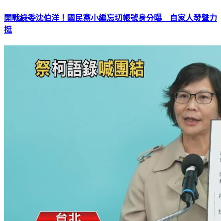
開戰綠委沈伯洋！國民黨小編忘切帳號身分曝 自家人發聲力
挺