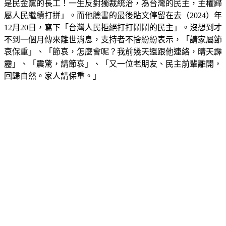
是民金黨的長工！一生反對獨裁統治，為台灣的民主，主權歸
屬人民繼續打拼」。而他臉書的最後貼文停留在去（2024）年
12月20日，寫下「台灣人民拒絕打打鬧鬧的民主」。沒想到才
不到一個月傳來離世消息，支持者不捨紛紛表示，「請家屬節
哀保重」、「節哀，怎麼會呢？我前幾天還跟他連絡，晴天霹
靂」、「震驚，請節哀」、「又一位老朋友、民主前輩離開，
回歸自然。家人請保重。」