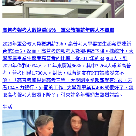
高普考報考人數銳減86％ 軍公教調薪年輕人不買單
2025年軍公教人員獲調薪3％，高普考大學畢業生起薪更達新
台幣5萬5，然而，高普考的報考人數卻持續下降。據統計，大
學應屆畢業生報考高普考的比率，從2012年的34,864人，到
2023年僅剩4,994人，11年來驟減86％，其中3,264人報考高普
考，普考則僅1,730人。對此，就有網友在PTT論壇發文不
解，「高普考如果是高考三等，大學剛畢業起薪就有55K，去
看104人力銀行，外面的工作...大學剛畢業有40K就很好了，怎
麼高考報考人數還下降？」引來許多年輕網友熱烈討論。
生活