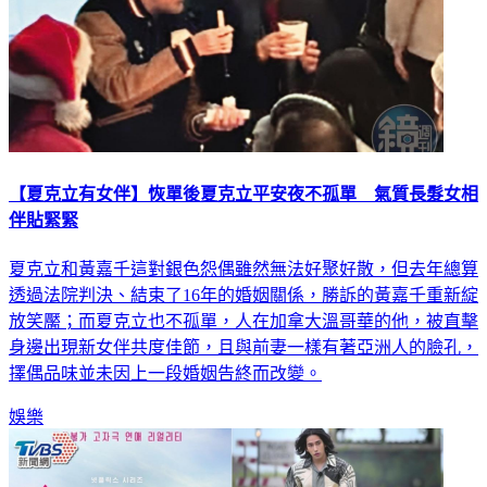
【夏克立有女伴】恢單後夏克立平安夜不孤單 氣質長髮女相
伴貼緊緊
夏克立和黃嘉千這對銀色怨偶雖然無法好聚好散，但去年總算
透過法院判決、結束了16年的婚姻關係，勝訴的黃嘉千重新綻
放笑靨；而夏克立也不孤單，人在加拿大溫哥華的他，被直擊
身邊出現新女伴共度佳節，且與前妻一樣有著亞洲人的臉孔，
擇偶品味並未因上一段婚姻告終而改變。
娛樂