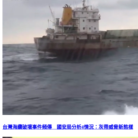
台灣海纜破壞事件頻傳 國安局分析4情況：灰帶威脅新態樣