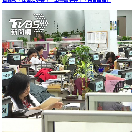
舊棉被、枕頭怎麼丟？ 環保局解答了「先看體積」