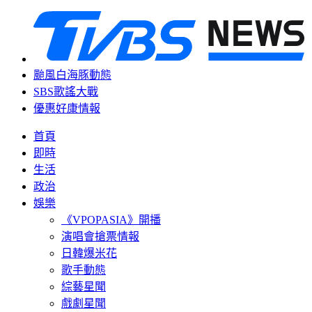
颱風白海豚動態
SBS歌謠大戰
優惠好康情報
首頁
即時
生活
政治
娛樂
《VPOPASIA》開播
演唱會搶票情報
日韓爆米花
歌手動態
綜藝星聞
戲劇星聞