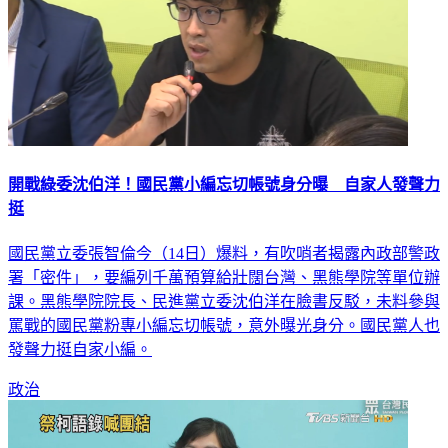
開戰綠委沈伯洋！國民黨小編忘切帳號身分曝 自家人發聲力
挺
國民黨立委張智倫今（14日）爆料，有吹哨者揭露內政部警政
署「密件」，要編列千萬預算給壯闊台灣、黑熊學院等單位辦
課。黑熊學院院長、民進黨立委沈伯洋在臉書反駁，未料參與
罵戰的國民黨粉專小編忘切帳號，意外曝光身分。國民黨人也
發聲力挺自家小編。
政治