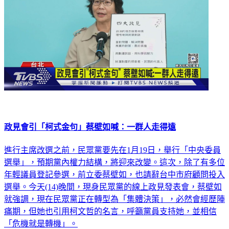
政見會引「柯式金句」蔡壁如喊：一群人走得遠
進行主席改選之前，民眾黨要先在1月19日，舉行「中央委員
選舉」，預期黨內權力結構，將迎來改變。這次，除了有多位
年輕議員登記參選，前立委蔡壁如，也請辭台中市府顧問投入
選舉。今天(14)晚間，現身民眾黨的線上政見發表會，蔡壁如
就強調，現在民眾黨正在轉型為「集體決策」，必然會經歷陣
痛期，但她也引用柯文哲的名言，呼籲黨員支持她，並相信
「危機就是轉機」。