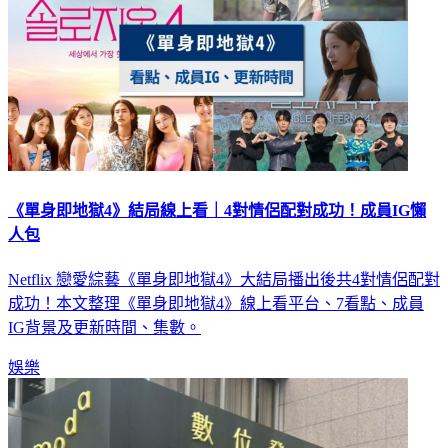
《單身即地獄4》結局線上看｜4對情侶配對成功！成員IG懶
人包
Netflix 戀愛綜藝《單身即地獄4》大結局播出後共4對情侶配對
成功！本文整理《單身即地獄4》線上看平台、7看點、成員
IG背景及更新時間、集數。
娛樂