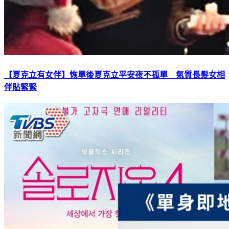
【夏克立有女伴】恢單後夏克立平安夜不孤單 氣質長髮女相
伴貼緊緊