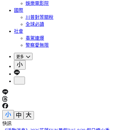
娛樂電影院
國際
川普對等關稅
全球必讀
社會
毒駕連爆
警察愛無限
更多
快訊