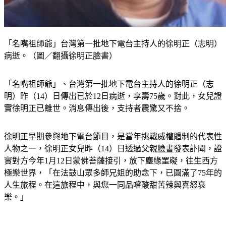
「名嘴祖師爺」台灣第一批地下電台主持人的徐明正（志明）
病逝。（圖／翻攝徐明正臉書）
「名嘴祖師爺」、台灣第一批地下電台主持人的徐明正（志
明）昨（14）日傳出已於12日病逝，享壽75歲。對此，女兒證
實徐明正已離世。消息傳出後，支持者震驚又不捨。
徐明正早期參與地下電台節目，是當年挑戰威權體制的代表性
人物之一，徐明正女兒昨（14）日透過父親
臉書
發表訃聞，證
實對方今年1月12日蒙佛菩薩接引，放下塵緣罣礙，往生西方
極樂世界，「在法鼓山眾多師兄姐的助念下，已圓滿了75年的
人生旅程。在這旅程中，與您一同品嚐酸甜苦辣與喜怒哀
樂。」