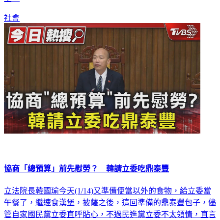
社會
協商「總預算」前先慰勞？ 韓請立委吃鼎泰豐
立法院長韓國瑜今天(1/14)又準備便當以外的食物，給立委當
午餐了，繼速食漢堡，披薩之後，這回準備的鼎泰豐包子，儘
管自家國民黨立委直呼貼心，不過民進黨立委不太領情，直言