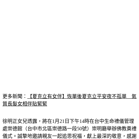
更多新聞：
【夏克立有女伴】恢單後夏克立平安夜不孤單　氣
質長髮女相伴貼緊緊
徐明正女兒透露，將在1月21日下午14時在台中生命禮儀管理
處崇德館（台中市北區崇德路一段50號）崇明廳舉辦佛教奠禮
儀式。誠摯地邀請親友一起追思祝福，獻上最深的敬意，感謝