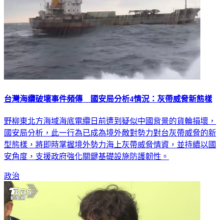
台灣海纜破壞事件頻傳 國安局分析4情況：灰帶威脅新態樣
野柳東北方海域海底電纜日前遭到疑似中國背景的貨輪損壞，
國安局分析，此一行為已成為境外敵對勢力對台灰帶威脅的新
型態樣，將即時掌握境外勢力海上灰帶威脅情資，並持續以國
安角度，支援政府強化關鍵基礎設施防護韌性。
政治