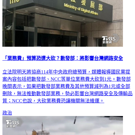
「業務費」預算恐遭大砍？數發部：將影響台灣網路安全
立法院明天將協商114年中央政府總預算，媒體報導國民黨提
案內容包括把數發部、NCC等單位業務費大砍到1元。數發部
晚間表示，如果把數發部業務費及其他預算減列為1元或全部
刪除，無法推動數發部業務，勢必影響台灣網路安全及傳輸品
質；NCC也說，大砍業務費恐讓機關無法維運。
政治