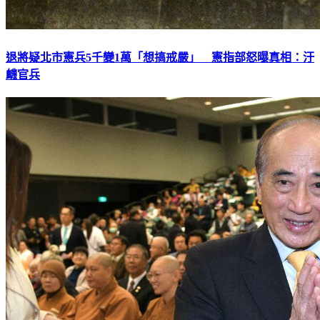
退將疑北市憲兵5千變1萬「想搞戒嚴」 憲指部怒曝真相：汙
衊官兵