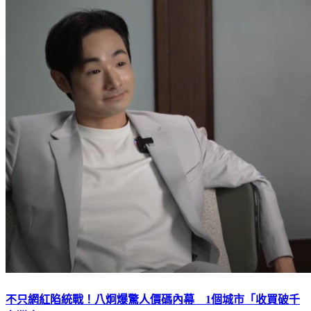
不只網紅陷統戰！八炯爆驚人價碼內幕 1個城市「收買破千