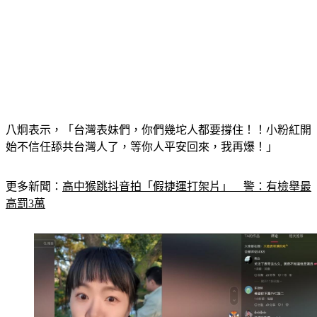
八炯表示，「台灣表妹們，你們幾坨人都要撐住！！小粉紅開
始不信任舔共台灣人了，等你人平安回來，我再爆！」
更多新聞：
高中猴跳抖音拍「假捷運打架片」　警：有檢舉最
高罰3萬