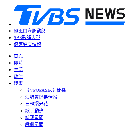
颱風白海豚動態
SBS歌謠大戰
優惠好康情報
首頁
即時
生活
政治
娛樂
《VPOPASIA》開播
演唱會搶票情報
日韓爆米花
歌手動態
綜藝星聞
戲劇星聞