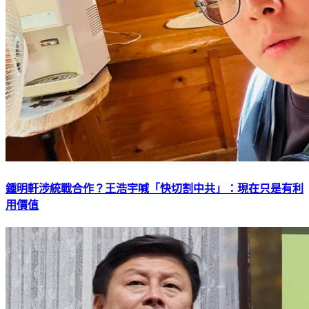
鍾明軒涉統戰合作？王浩宇喊「快切割中共」：現在只是有利
用價值