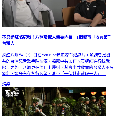
不只網紅陷統戰！八炯爆驚人價碼內幕 1個城市「收買破千
台灣人」
網紅八炯昨（7）日在YouTube頻道發布紀錄片，邀請曾是挺
共的台灣饒舌歌手陳柏源，揭露中共如何收買網紅進行統戰；
除此之外，八炯更在節目上爆料，其實中共收買的台灣人不只
網紅，還分布在各行各業，甚至「一個城市就破千人」。
娛樂