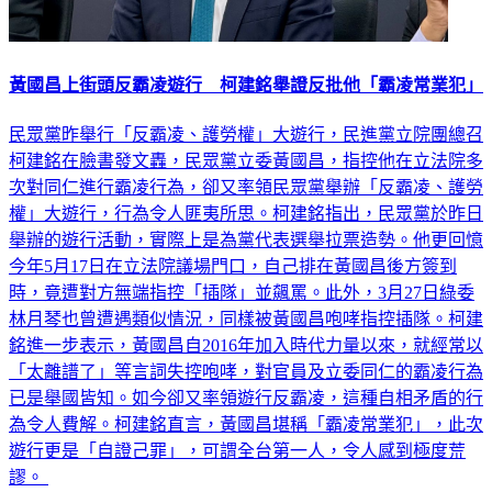
黃國昌上街頭反霸凌遊行 柯建銘舉證反批他「霸凌常業犯」
民眾黨昨舉行「反霸凌、護勞權」大遊行，民進黨立院團總召
柯建銘在臉書發文轟，民眾黨立委黃國昌，指控他在立法院多
次對同仁進行霸凌行為，卻又率領民眾黨舉辦「反霸凌、護勞
權」大遊行，行為令人匪夷所思。柯建銘指出，民眾黨於昨日
舉辦的遊行活動，實際上是為黨代表選舉拉票造勢。他更回憶
今年5月17日在立法院議場門口，自己排在黃國昌後方簽到
時，竟遭對方無端指控「插隊」並飆罵。此外，3月27日綠委
林月琴也曾遭遇類似情況，同樣被黃國昌咆哮指控插隊。柯建
銘進一步表示，黃國昌自2016年加入時代力量以來，就經常以
「太離譜了」等言詞失控咆哮，對官員及立委同仁的霸凌行為
已是舉國皆知。如今卻又率領遊行反霸凌，這種自相矛盾的行
為令人費解。柯建銘直言，黃國昌堪稱「霸凌常業犯」，此次
遊行更是「自證己罪」，可謂全台第一人，令人感到極度荒
謬。