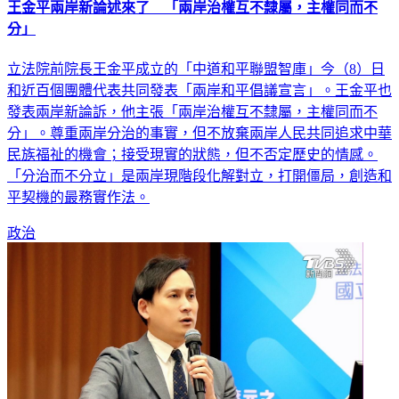
王金平兩岸新論述來了 「兩岸治權互不隸屬，主權同而不
分」
立法院前院長王金平成立的「中道和平聯盟智庫」今（8）日
和近百個團體代表共同發表「兩岸和平倡議宣言」。王金平也
發表兩岸新論訴，他主張「兩岸治權互不隸屬，主權同而不
分」。尊重兩岸分治的事實，但不放棄兩岸人民共同追求中華
民族福祉的機會；接受現實的狀態，但不否定歷史的情感。
「分治而不分立」是兩岸現階段化解對立，打開僵局，創造和
平契機的最務實作法。
政治