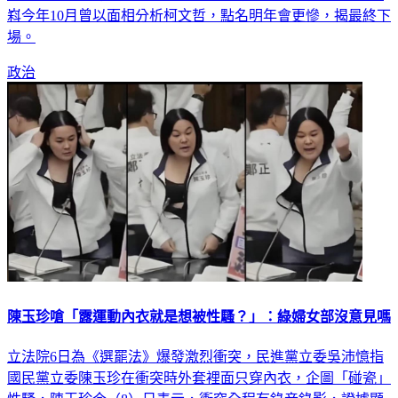
嵙今年10月曾以面相分析柯文哲，點名明年會更慘，揭最終下
場。
政治
陳玉珍嗆「露運動內衣就是想被性騷？」：綠婦女部沒意見嗎
立法院6日為《選罷法》爆發激烈衝突，民進黨立委吳沛憶指
國民黨立委陳玉珍在衝突時外套裡面只穿內衣，企圖「碰瓷」