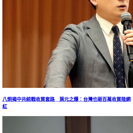
八炯揭中共統戰收買套路 葉元之爆：台灣也砸百萬收買陸網
紅