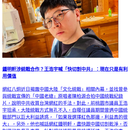
鍾明軒涉統戰合作？王浩宇喊「快切割中共」：現在只是有利
用價值
網紅八炯近日揭露中國大陸「文化統戰」相關內幕，並找曾參
與統戰宣傳的「中國老總」原唱者陳柏源合拍中國統戰紀錄
片，說明中共收買台灣網紅的手法。對此，前桃園市議員王浩
宇坦承，大陸統戰方式無孔不入，自曝任議員期間曾遇中國統
戰部門以巨大利益誘惑，「如果我選擇紅色那邊，利益真的很
大」，另外，他也喊話網紅鍾明軒，盡快跟中國切割乾淨，否