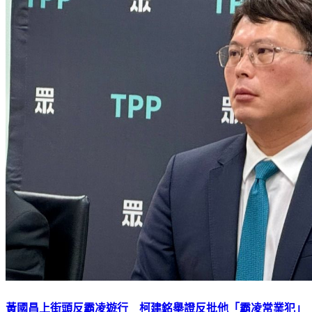
黃國昌上街頭反霸凌遊行 柯建銘舉證反批他「霸凌常業犯」