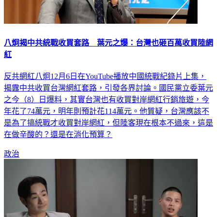
八炯揭中共統戰收買套路 葉元之爆：台灣也砸百萬收買陸網
紅
反共網紅八炯12月6日在YouTube播放中國統戰紀錄片上集，
揭露中共收買台灣網紅套路，引發各界討論。國民黨立委葉元
之今（8）日爆料，其實台灣也有收買對岸網紅行銷旅遊，今
年花了74萬元，明年則預計花114萬元。他質疑，台灣應該不
是為了搞統戰才收買對岸網紅，但陸客現在根本不過來，這是
在做辛酸的？還是在消化預算？
政治