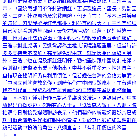
則很可能傷及事業。針對網紅統戰風暴持續延燒，王浩宇表
示，中國統戰部門不僅針對網紅，更擴及議員、里長、勞動團
體、工會、社運團體及宗教團體，他更直言：「基本上當議員
的時候，如果我選擇紅色那邊，利益真的很大。」王浩宇強調
自己就是看到這些問題，最後才選擇站在台灣、民進黨這一
邊，也因為此議題嚴重，他主張要法辦收受紅色資金的網紅；
王浩宇對此感嘆，民進黨認為主權比環境議題重要，但當時許
多多支持者不諒解，甚至罷免理由其一就是因為他偏綠。另
外，王浩宇也在提及網紅鍾明軒，勸他盡快跟中國切割乾淨，
否則很可能傷及事業。他指出，中共不尊重多元、性別自主，
直指現在鍾明軒仍有利用價值，但若鍾在台灣的公信力崩潰，
「中國立刻就會放棄你，到時候你在中國很難贏利，在台灣也
找不到代言，我認為很可能會讓你的自媒體事業因此整個崩
盤」。不過，鍾明軒昨已對該爭議發文澄清，強調自己赴中國
旅遊是自掏腰包，怒嗆有心人士是「低質感人類」。八炯、陳
柏源今日則接受媒體聯訪表示，他們製作的統戰揭露影片已成
功阻斷台灣新生代網紅親中的管道，對於其他網紅如鍾明軒在
統戰活動中扮演的角色，八炯直言：「有利用價值的笨蛋
吧」。