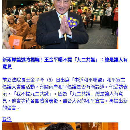
新兩岸論述將揭曉！王金平曝不提「九二共識」：總是讓人有
意見
前立法院長王金平今（8）日出席「中道和平聯盟」和平宣言
倡議大會盟活動，有關兩岸和平倡議是否有新論述，他受訪表
示，「我不提九二共識」，因為「九二共識」總是讓人有意
見，他會等待各團體發表後，整合大家的和平宣言，再提出新
的倡言。
政治