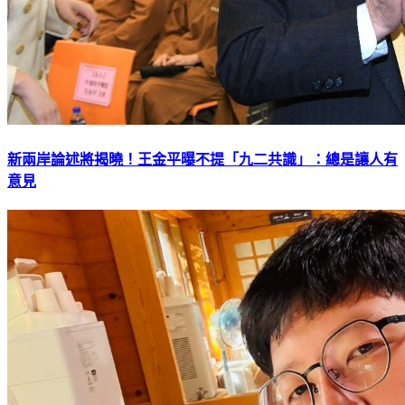
新兩岸論述將揭曉！王金平曝不提「九二共識」：總是讓人有
意見