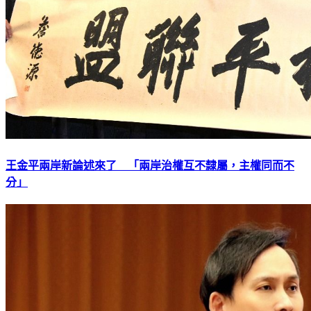
王金平兩岸新論述來了 「兩岸治權互不隸屬，主權同而不
分」