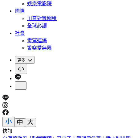
娛樂電影院
國際
川普對等關稅
全球必讀
社會
毒駕連爆
警察愛無限
更多
快訊