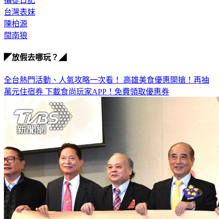
攝徒日記
台灣表妹
陳柏源
閩南狼
◤放假去哪玩？◢
全台熱門活動、人氣攻略一次看！
高雄美食優惠開搶！再抽
萬元住宿券
下載食尚玩家APP！免費領取優惠券