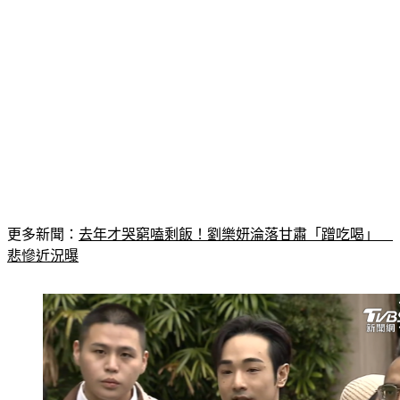
更多新聞：
去年才哭窮嗑剩飯！劉樂妍淪落甘肅「蹭吃喝」　
悲慘近況曝