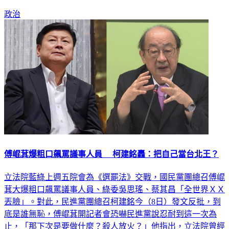
政治
傅崐萁爆粗口飆罵議事人員 柯建銘轟：把自己當台北王？
立法院藍綠上週五院會為《選罷法》交戰，國民黨團總召傅崐
萁大爆粗口飆罵議事人員、綠委吳思瑤、蔡其昌「全世界ＸＸ
丟臉」。對此，民進黨團總召柯建銘今（8日）發文反批，到
底是誰無恥，傅崐萁開記者會恐嚇民進黨說忍耐到這一次為
止，「那下次是要做什麼？殺人放火？」他指出，立法院曾經