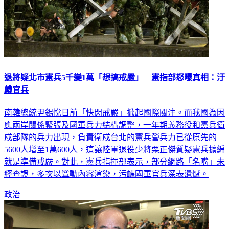
退將疑北市憲兵5千變1萬「想搞戒嚴」 憲指部怒曝真相：汙
衊官兵
南韓總統尹錫悅日前「快閃戒嚴」掀起國際關注。而我國為因
應兩岸關係緊張及國軍兵力結構調整，一年期義務役和憲兵衛
戍部隊的兵力出現，負責衛戍台北的憲兵營兵力已從原先的
5600人增至1萬600人，這讓陸軍退役少將栗正傑質疑憲兵擴編
就是準備戒嚴。對此，憲兵指揮部表示，部分網路「名嘴」未
經查證，多次以聳動內容渲染，污衊國軍官兵深表遺憾。
政治