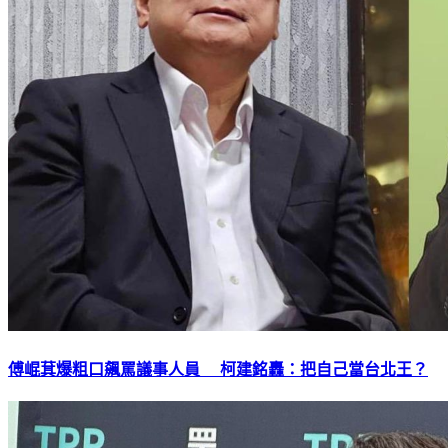
傅崐萁爆粗口飆罵議事人員 柯建銘轟：把自己當台北王？