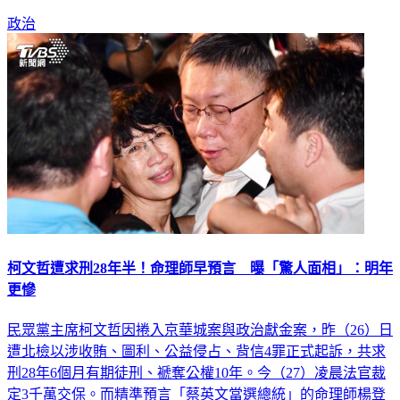
政治
柯文哲遭求刑28年半！命理師早預言 曝「驚人面相」：明年
更慘
民眾黨主席柯文哲因捲入京華城案與政治獻金案，昨（26）日
遭北檢以涉收賄、圖利、公益侵占、背信4罪正式起訴，共求
刑28年6個月有期徒刑、褫奪公權10年。今（27）凌晨法官裁
定3千萬交保。而精準預言「蔡英文當選總統」的命理師楊登