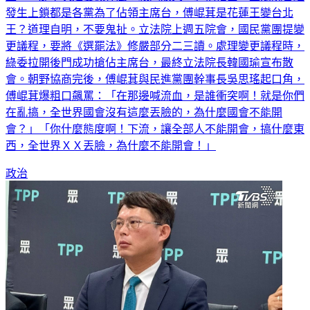
發生上鎖都是各黨為了佔領主席台，傅崐萁是花蓮王變台北
王？道理自明，不要鬼扯。立法院上週五院會，國民黨團提變
更議程，要將《選罷法》修嚴部分二三讀。處理變更議程時，
綠委拉開後門成功搶佔主席台，最終立法院長韓國瑜宣布散
會。朝野協商完後，傅崐萁與民進黨團幹事長吳思瑤起口角，
傅崐萁爆粗口飆罵：「在那邊喊流血，是誰衝突啊！就是你們
在亂搞，全世界國會沒有這麼丟臉的，為什麼國會不能開
會？」「你什麼態度啊！下流，讓全部人不能開會，搞什麼東
西，全世界ＸＸ丟臉，為什麼不能開會！」
政治