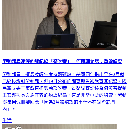
勞動部霸凌沒約談紀錄「疑吃案」 何佩珊允諾：重啟調查
勞動部員工遭霸凌輕生案持續延燒，基層同仁指出早在2月就
已經投訴到勞動部，但19日公布的調查報告卻說查無紀錄，國
民黨立委王育敏直指勞動部吃案，質疑調查記錄為何沒有提到
王安邦次長與謝宜容的約談紀錄，這是非常重要的線索，勞動
部長何佩珊卻回應「因為2月被約談的事情不在調查範圍
內」。
生活