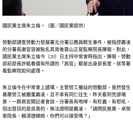
國民黨主席朱立倫。（圖／國民黨提供）
勞動部調查勞動力發展署北分署公務員輕生事件，被指控霸凌
的分署長謝宜容被點名其背後靠山正是監察院長陳菊，對此，
國民黨主席朱立倫今（20）日主持中常會時指出，陳菊、勞動
部前部長許銘春還有所謂的「高官」都是出身部長室，就等著
看監察院如何處理。
朱立倫今在中常會上感嘆，主管勞工權益的勞動部，竟然發生
基層勞工被嚴重霸凌，且不幸有同仁往生，昨天看到荒謬場
景，一群高官開記者會說，分署長有咆哮、有貶義、有怒吼，
但出發目的是良善的，無法證明是霸凌，「請問民進黨、卓榮
泰院長、賴清德總統，你們可以接受嗎？」