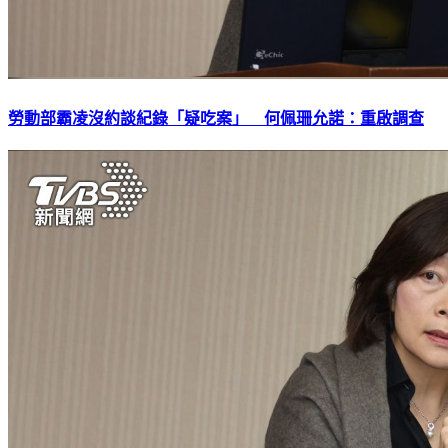
勞動部霸凌沒約談紀錄「疑吃案」 何佩珊允諾：重啟調查