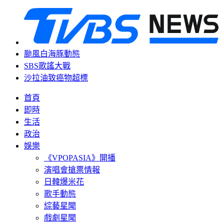
颱風白海豚動態
SBS歌謠大戰
沙拉油致癌物超標
首頁
即時
生活
政治
娛樂
《VPOPASIA》開播
演唱會搶票情報
日韓爆米花
歌手動態
綜藝星聞
戲劇星聞