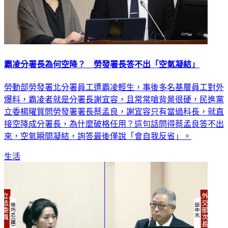
霸凌分署長為何空降？ 勞發署長答不出「空氣凝結」
勞動部勞發署北分署員工遭霸凌輕生，事後多名基層員工對外
爆料，霸凌者就是分署長謝宜容，且常常嗆背景很硬，民進黨
立委楊曜質問勞發署署長蔡孟良，謝宜容只有當過科長，就直
接空降成分署長，為什麼破格任用？這句話問得蔡孟良答不出
來，空氣瞬間凝結，詢答最後僅說「會自我反省」。
生活