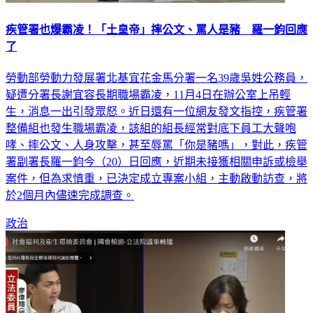
疾管署也爆霸凌！「土皇帝」摔公文、罵人是豬 羅一鈞回應
了
勞動部勞動力發展署北基宜花金馬分署一名39歲吳姓公務員，
疑遭分署長謝宜容長期職場霸凌，11月4日在辦公室上吊輕
生，消息一出引發眾怒。近日還有一位網友發文指控，疾管署
整備組也發生職場霸凌，該組的組長經常對底下員工大聲咆
哮、摔公文、人身攻擊，甚至辱罵「你是豬嗎」，對此，疾管
署副署長羅一鈞今（20）日回應，近期未接獲相關申訴或檢舉
案件，但為求慎重，已決定成立專案小組，主動啟動訪查，將
於2個月內儘速完成調查。
政治