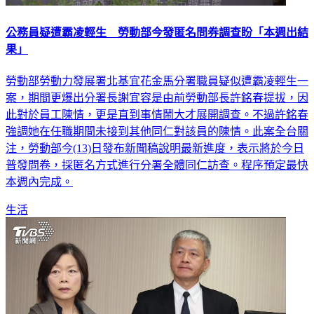
公務員疑遭霸凌輕生 勞動部今發匿名問券調查盼「本週出結
果」
勞動部勞動力發展署北基宜花金馬分署職員疑似遭霸凌輕生一
案，期間更爆出分署長謝宜容是由前勞動部長許銘春提拔，因
此對於員工陳情，更是直到事情鬧大才展開調查。不過許銘春
強調她在任職期間未接到其他同仁對該員的陳情。此案全台關
注，勞動部今(13)日發布新聞稿說明最新進度，表示將於今日
普發問卷，採匿名方式進行分署全體同仁訪查。程序預定最快
本週內完成。
生活