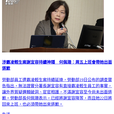
涉霸凌輕生案謝宜容持續神隱 何佩珊：周五上班會帶她出面
道歉
勞動部員工遭霸凌輕生案持續延燒，勞動部19日公布的調查寶
告指出，無法證實分署長謝宜容有直接霸凌輕生員工的事實，
讓外界質疑邏輯破洞、官官相護，不滿謝宜容至今尚未出面道
歉。勞動部長何佩珊表示，已經將謝宜容降等，而且她22日將
回來上班，也必須帶她出來道歉。