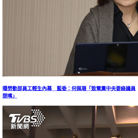
曝勞動部員工輕生內幕 藍委：何佩珊「致電黨中央要綠議員
閉嘴」