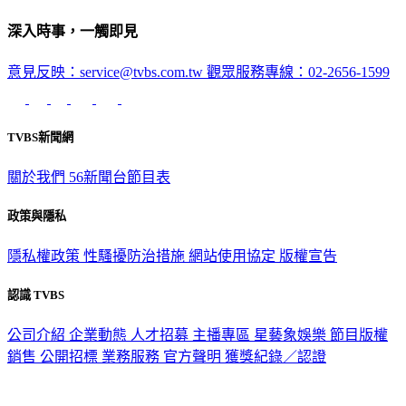
深入時事，一觸即見
意見反映：service@tvbs.com.tw
觀眾服務專線：02-2656-1599
TVBS新聞網
關於我們
56新聞台節目表
政策與隱私
隱私權政策
性騷擾防治措施
網站使用協定
版權宣告
認識 TVBS
公司介紹
企業動態
人才招募
主播專區
星藝象娛樂
節目版權
銷售
公開招標
業務服務
官方聲明
獲獎紀錄／認證