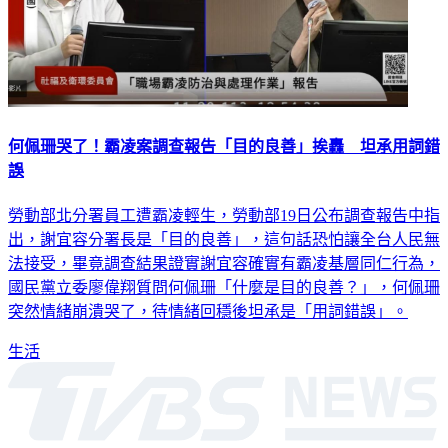
何佩珊哭了！霸凌案調查報告「目的良善」挨轟 坦承用詞錯
誤
勞動部北分署員工遭霸凌輕生，勞動部19日公布調查報告中指
出，謝宜容分署長是「目的良善」，這句話恐怕讓全台人民無
法接受，畢竟調查結果證實謝宜容確實有霸凌基層同仁行為，
國民黨立委廖偉翔質問何佩珊「什麼是目的良善？」，何佩珊
突然情緒崩潰哭了，待情緒回穩後坦承是「用詞錯誤」。
生活