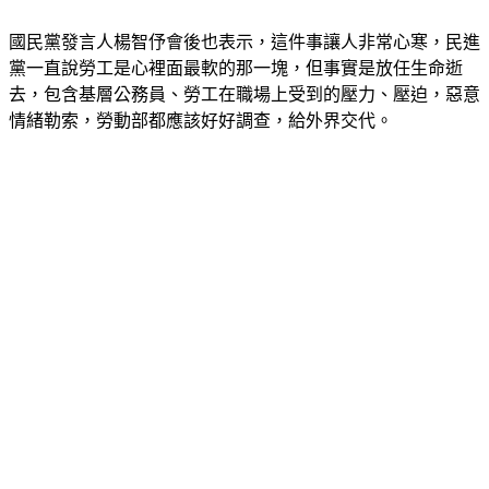
在的必要性跟可行性值得存疑了。」
國民黨發言人楊智伃會後也表示，這件事讓人非常心寒，民進
黨一直說勞工是心裡面最軟的那一塊，但事實是放任生命逝
去，包含基層公務員、勞工在職場上受到的壓力、壓迫，惡意
情緒勒索，勞動部都應該好好調查，給外界交代。