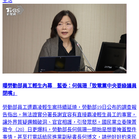
生活
曝勞動部員工輕生內幕 藍委：何佩珊「致電黨中央要綠議員
閉嘴」
勞動部員工遭霸凌輕生案持續延燒，勞動部19日公布的調查報
告指出，無法證實分署長謝宜容有直接霸凌輕生員工的事實，
讓外界質疑邏輯破洞、官官相護，引發眾怒。國民黨立委陳菁
徽今（20）日更爆料，勞動部長何佩珊一開始是想要掩蓋整件