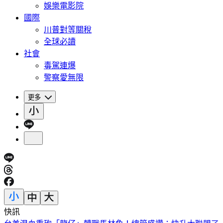
娛樂電影院
國際
川普對等關稅
全球必讀
社會
毒駕連爆
警察愛無限
更多
快訊