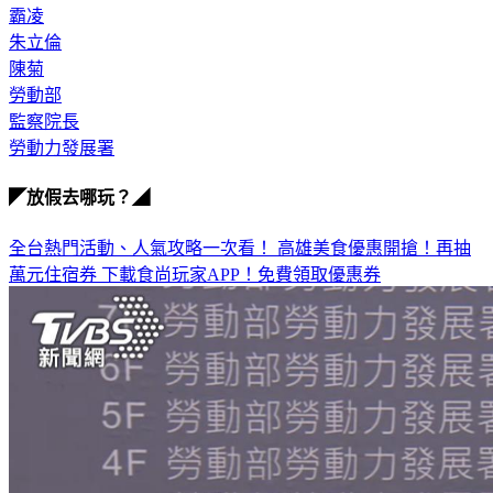
霸凌
朱立倫
陳菊
勞動部
監察院長
勞動力發展署
◤放假去哪玩？◢
全台熱門活動、人氣攻略一次看！
高雄美食優惠開搶！再抽
萬元住宿券
下載食尚玩家APP！免費領取優惠券