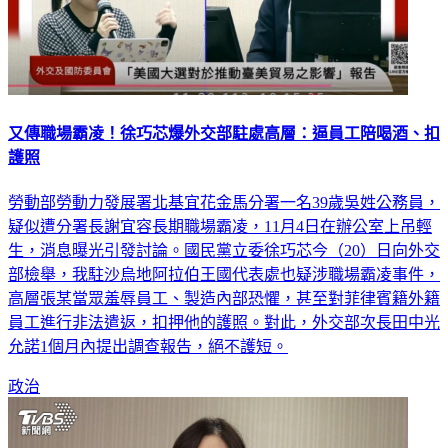
又傳職場霸凌！徐巧芯爆外交部駐處高層：逼員工陪喝酒、扣
護照
勞動部勞動力發展署北基宜花金馬分署一名39歲吳姓公務員，
疑似遭分署長謝宜容長期職場霸凌，11月4日在辦公室上吊輕
生，消息曝光引發討論。國民黨立委徐巧芯今（20）日向外交
部檢舉，我駐沙烏地阿拉伯王國代表處也疑涉職場霸凌事件，
高層張某當眾羞辱員工、製造內部恐懼，甚至對菲律賓籍外籍
員工進行非法遣返，扣押他的護照。對此，外交部次長田中光
允諾1個月內提出調查報告，絕不護短。
政治