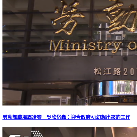
勞動部職場霸凌案 吳欣岱轟：迎合政府AI幻想出來的工作