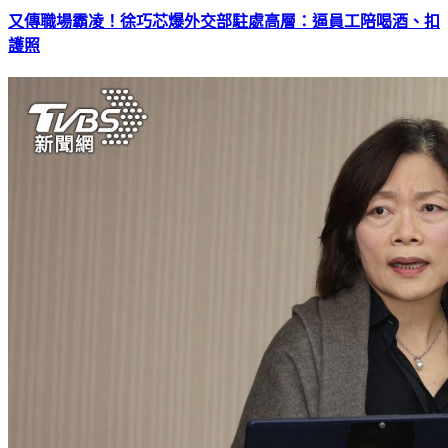
又傳職場霸凌！徐巧芯爆外交部駐處高層：逼員工陪喝酒、扣
護照