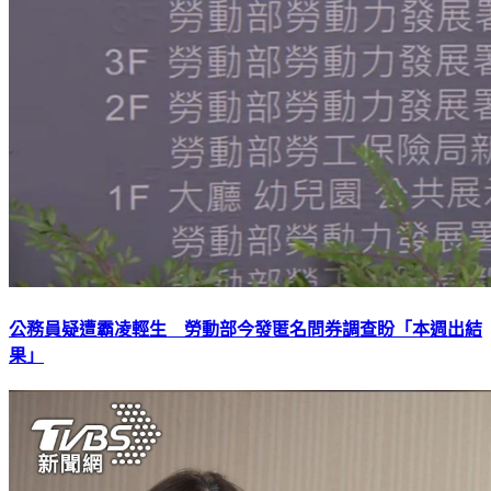
公務員疑遭霸凌輕生 勞動部今發匿名問券調查盼「本週出結
果」