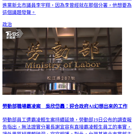
事情，甚至打電話給民進黨副秘書長何博文，請他好好約束民
進黨新北市議員李宇翔，因為李曾經就在那個分署，他想要為
這個議題發聲。
政治
勞動部職場霸凌案 吳欣岱轟：迎合政府AI幻想出來的工作
勞動部員工遭霸凌輕生案持續延燒，勞動部19日公布的調查報