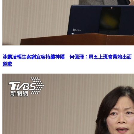
涉霸凌輕生案謝宜容持續神隱 何佩珊：周五上班會帶她出面
道歉