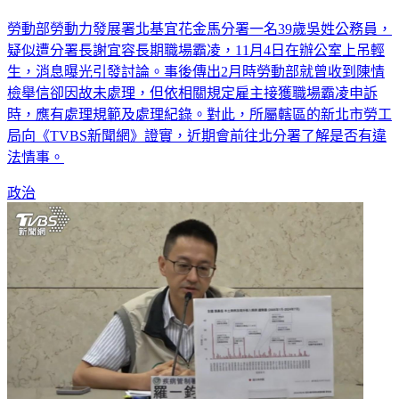
了
勞動部勞動力發展署北基宜花金馬分署一名39歲吳姓公務員，
疑似遭分署長謝宜容長期職場霸凌，11月4日在辦公室上吊輕
生，消息曝光引發討論。事後傳出2月時勞動部就曾收到陳情
檢舉信卻因故未處理，但依相關規定雇主接獲職場霸凌申訴
時，應有處理規範及處理紀錄。對此，所屬轄區的新北市勞工
局向《TVBS新聞網》證實，近期會前往北分署了解是否有違
法情事。
政治