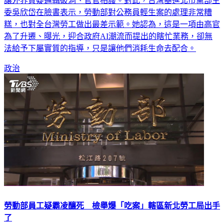
告指出，無法證實分署長謝宜容有直接霸凌輕生員工的事實，
讓外界質疑邏輯破洞、官官相護。對此，台灣基進北市黨部主
委吳欣岱在臉書表示，勞動部對公務員輕生案的處理非常糟
糕，也對全台灣勞工做出最差示範。她認為，這是一項由高官
為了升遷、曝光，迎合政府AI潮流而提出的瞎忙業務，卻無
法給予下屬實質的指導，只是讓他們消耗生命去配合。
政治
勞動部員工疑霸凌釀死 檢舉爆「吃案」轄區新北勞工局出手