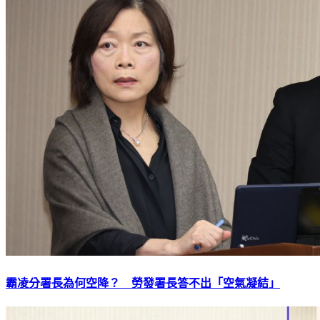
霸凌分署長為何空降？ 勞發署長答不出「空氣凝結」