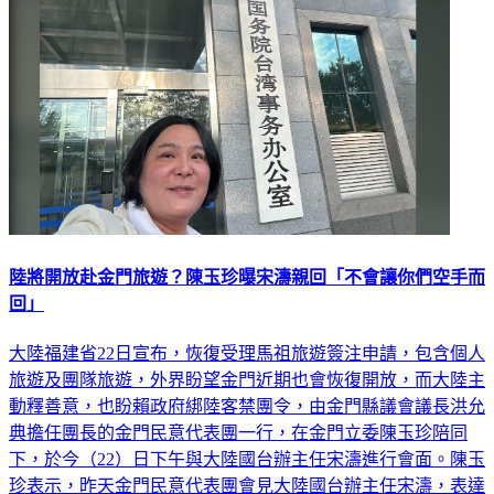
政治
陸將開放赴金門旅遊？陳玉珍曝宋濤親回「不會讓你們空手而
回」
大陸福建省22日宣布，恢復受理馬祖旅遊簽注申請，包含個人
旅遊及團隊旅遊，外界盼望金門近期也會恢復開放，而大陸主
動釋善意，也盼賴政府綁陸客禁團令，由金門縣議會議長洪允
典擔任團長的金門民意代表團一行，在金門立委陳玉珍陪同
下，於今（22）日下午與大陸國台辦主任宋濤進行會面。陳玉