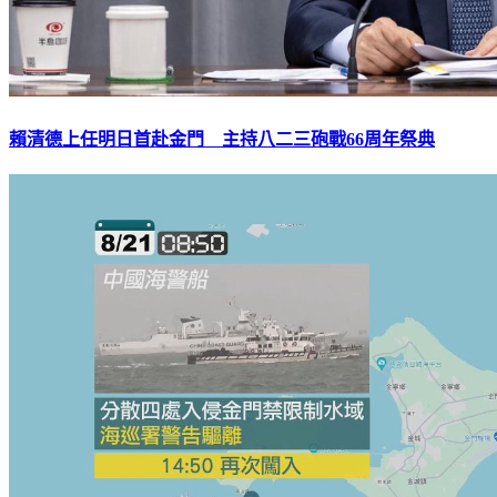
賴清德上任明日首赴金門 主持八二三砲戰66周年祭典