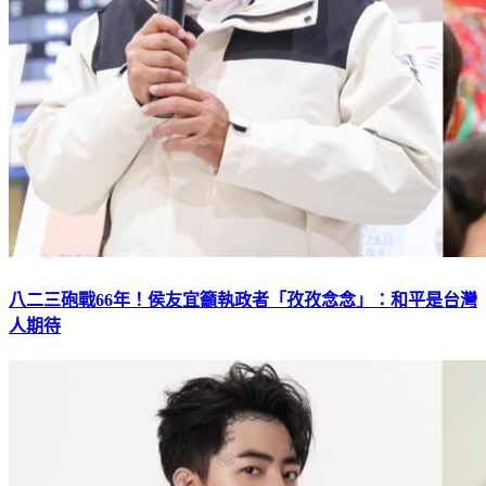
八二三砲戰66年！侯友宜籲執政者「孜孜念念」：和平是台灣
人期待