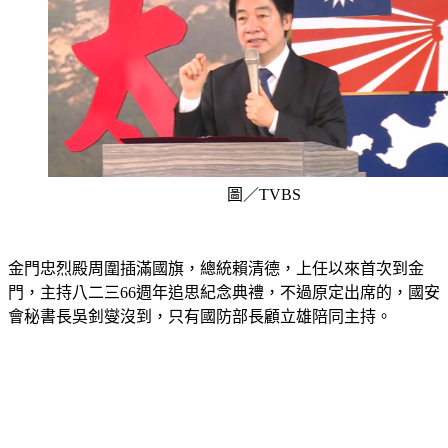
圖／TVBS
金門忠烈殿周圍插滿國旗，總統賴清德，上任以來首次到金
門，主持八二三66週年追思紀念典禮，不過原定出席的，國安
會秘書長吳釗燮沒到，只有國防部長顧立雄陪同主持。