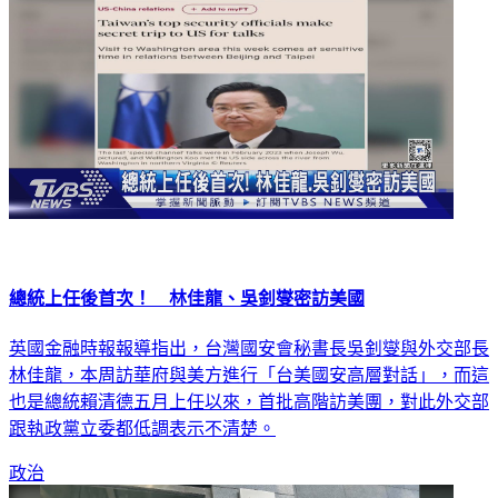
總統上任後首次！ 林佳龍、吳釗燮密訪美國
英國金融時報報導指出，台灣國安會秘書長吳釗燮與外交部長
林佳龍，本周訪華府與美方進行「台美國安高層對話」，而這
也是總統賴清德五月上任以來，首批高階訪美團，對此外交部
跟執政黨立委都低調表示不清楚。