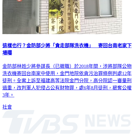
這樣也行？金防部少將「貪走部隊洗衣機」 寄回台南老家下
場曝
金防部林姓少將參謀長（已撤職）於2018年間，涉將部隊公物
洗衣機寄回台南家中使用，金門地院依貪污治罪條例判處12年
徒刑。全案上訴至福建高等法院金門分院，高分院認一審量刑
過重，改判軍人犯侵占公有財物罪，處6年8月徒刑，褫奪公權
3年。
社會