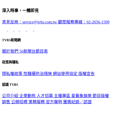
深入時事，一觸即見
意見反映：service@tvbs.com.tw
觀眾服務專線：02-2656-1599
TVBS新聞網
關於我們
56新聞台節目表
政策與隱私
隱私權政策
性騷擾防治措施
網站使用協定
版權宣告
認識 TVBS
公司介紹
企業動態
人才招募
主播專區
星藝象娛樂
節目版權
銷售
公開招標
業務服務
官方聲明
獲獎紀錄／認證