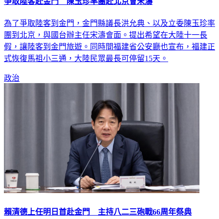
爭取陸客赴金門 陳玉珍率團赴北京會宋濤
為了爭取陸客到金門，金門縣議長洪允典、以及立委陳玉珍率
團到北京，與國台辦主任宋濤會面。提出希望在大陸十一長
假，讓陸客到金門旅遊。同時間福建省公安廳也宣布，福建正
式恢復馬祖小三通，大陸民眾最長可停留15天。
政治