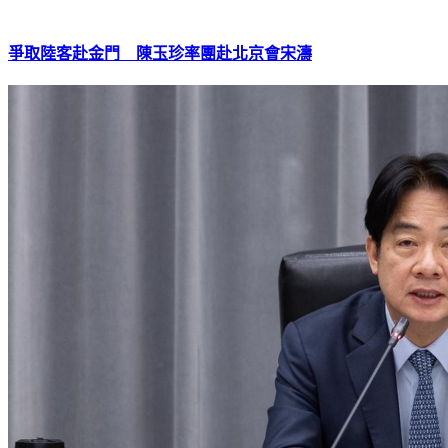
爭取陸客赴金門 陳玉珍率團赴北京會宋濤