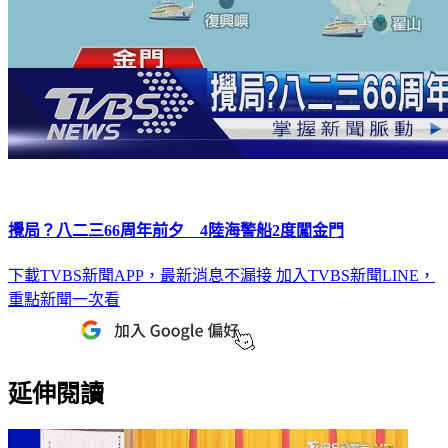
攪局？八二三66周年前夕 4陸海警船2度闖金門
下載TVBS新聞APP，最新消息不漏接
加入TVBS新聞LINE，
重點新聞一次看
延伸閱讀