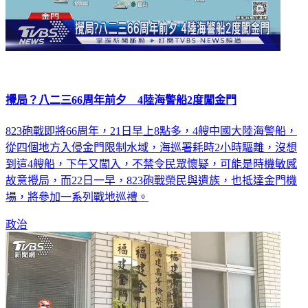
攪局？八二三66周年前夕 4陸海警船2度闖金門
823砲戰即將66周年，21日早上8點多，4艘中國大陸海警船，
從四個地方入侵金門限制水域，海巡署耗時2小時驅離，沒想
到這4艘船，下午又闖入，不禁令民眾懷疑，可能是時機敏感
故意攪局，而22日一早，823砲戰榮民與遺族，也抵達金門機
場，將參加一系列戰地巡禮。
政治