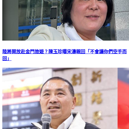
陸將開放赴金門旅遊？陳玉珍曝宋濤親回「不會讓你們空手而
回」