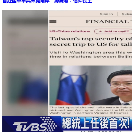
首赴國軍畢典未提兩岸 總統喊：信仰民主