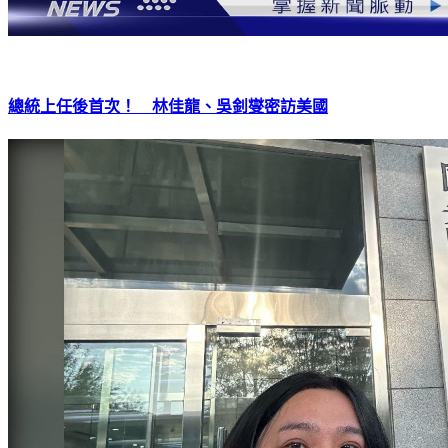
總統上任後首次！ 林佳龍、吳釗燮密訪美國