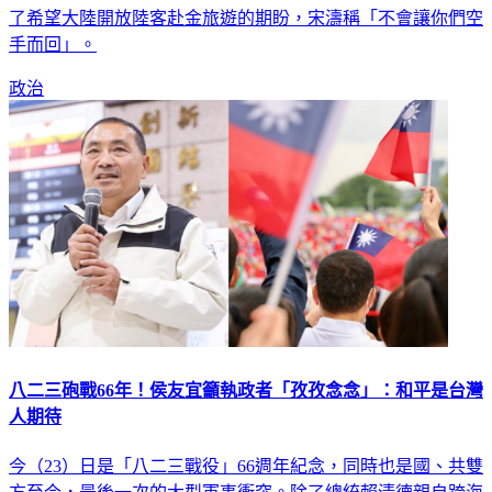
珍表示，昨天金門民意代表團會見大陸國台辦主任宋濤，表達
了希望大陸開放陸客赴金旅遊的期盼，宋濤稱「不會讓你們空
手而回」。
政治
八二三砲戰66年！侯友宜籲執政者「孜孜念念」：和平是台灣
人期待