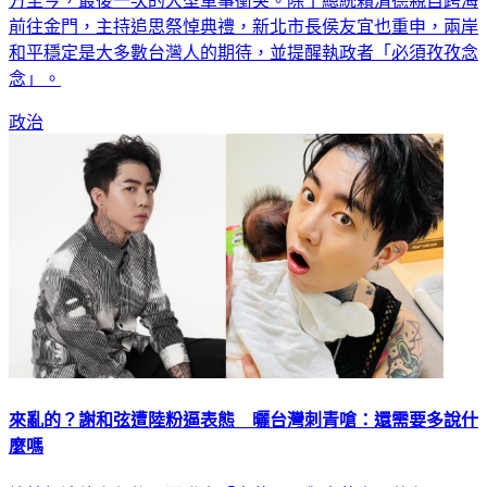
今（23）日是「八二三戰役」66週年紀念，同時也是國、共雙
方至今，最後一次的大型軍事衝突。除了總統賴清德親自跨海
前往金門，主持追思祭悼典禮，新北市長侯友宜也重申，兩岸
和平穩定是大多數台灣人的期待，並提醒執政者「必須孜孜念
念」。
政治
來亂的？謝和弦遭陸粉逼表態 曬台灣刺青嗆：還需要多說什
麼嗎