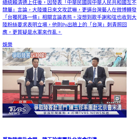
總統賴清德上任後，因發表「中華民國與中華人民共和國互不
隸屬」言論，大陸連日來文攻武嚇，更逼台灣藝人在微博轉發
「台獨死路一條」相關言論表態。沒想到歌手謝和弦也收到大
陸粉絲要求表明立場，他則Po出臉上的「台灣」刺青照回
應，更質疑是水軍來作亂。
娛樂