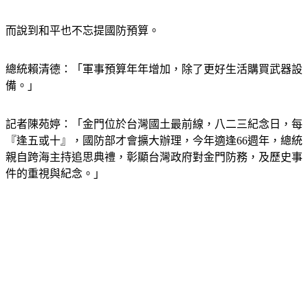
再反攻大陸，但我們也不願意受共產黨統治。」
而說到和平也不忘提國防預算。
總統賴清德：「軍事預算年年增加，除了更好生活購買武器設
備。」
記者陳苑婷：「金門位於台灣國土最前線，八二三紀念日，每
『逢五或十』，國防部才會擴大辦理，今年適逢66週年，總統
親自跨海主持追思典禮，彰顯台灣政府對金門防務，及歷史事
件的重視與紀念。」