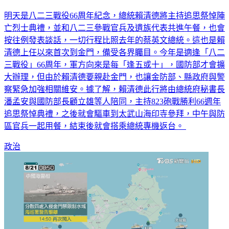
賴清德上任明日首赴金門 主持八二三砲戰66周年祭典
明天是八二三戰役66周年紀念，總統賴清德將主持追思祭悼陣
亡烈士典禮，並和八二三參戰官兵及遺族代表共進午餐，也會
按往例發表談話，一切行程比照去年的蔡英文總統。這也是賴
清德上任以來首次到金門，備受各界矚目。今年是適逢「八二
三戰役」66周年，軍方向來是每「逢五或十」，國防部才會擴
大辦理，但由於賴清德要親赴金門，也讓金防部、縣政府與警
察緊急加強相關維安。據了解，賴清德此行將由總統府秘書長
潘孟安與國防部長顧立雄等人陪同，主持823砲戰勝利66週年
追思祭悼典禮，之後就會驅車到太武山海印寺參拜，中午與防
區官兵一起用餐，結束後就會搭乘總統專機返台。
政治