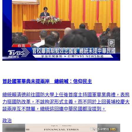
首赴國軍畢典未提兩岸 總統喊：信仰民主
總統賴清德前往國防大學上任後首度主持國軍畢業典禮，表態
力挺國防改革，不該拘泥形式主義。而不同於上回黃埔校慶大
談兩岸互不隸屬，總統這回連中華民國都沒提到。
政治