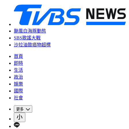
颱風白海豚動態
SBS歌謠大戰
沙拉油致癌物超標
首頁
即時
生活
政治
娛樂
國際
社會
更多