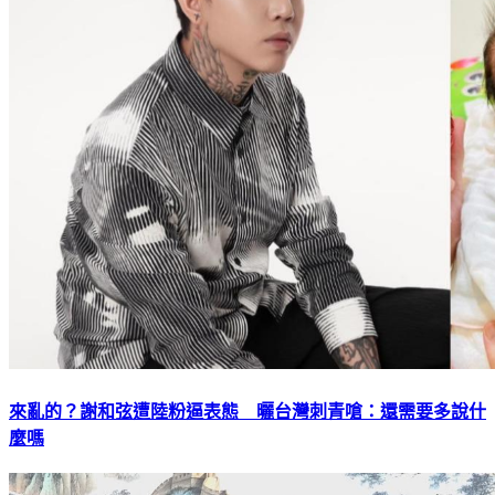
來亂的？謝和弦遭陸粉逼表態 曬台灣刺青嗆：還需要多說什
麼嗎