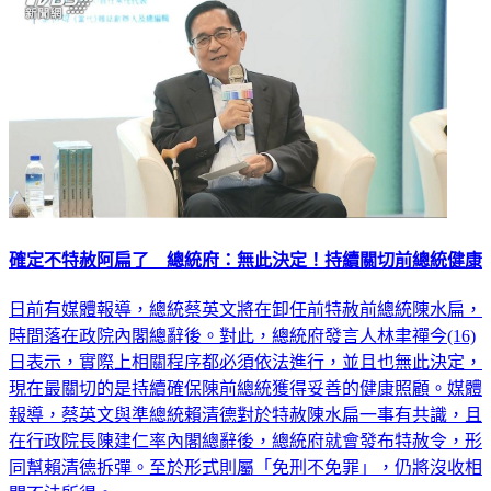
確定不特赦阿扁了 總統府：無此決定！持續關切前總統健康
日前有媒體報導，總統蔡英文將在卸任前特赦前總統陳水扁，
時間落在政院內閣總辭後。對此，總統府發言人林聿禪今(16)
日表示，實際上相關程序都必須依法進行，並且也無此決定，
現在最關切的是持續確保陳前總統獲得妥善的健康照顧。媒體
報導，蔡英文與準總統賴清德對於特赦陳水扁一事有共識，且
在行政院長陳建仁率內閣總辭後，總統府就會發布特赦令，形
同幫賴清德拆彈。至於形式則屬「免刑不免罪」，仍將沒收相
關不法所得。