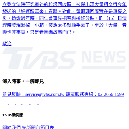
發送的「好運龍眾來」春聯。對此，黃珊珊回應實在是無妄之
災，透露過年時，同仁會事先把春聯捲好分裝，昨（15）日清
理時發現漏掉一小箱，沒想太多就順手丟了，至於「大量」春
聯也非事實，只是看圖編故事而已。
政治
深入時事，一觸即見
意見反映：service@tvbs.com.tw
觀眾服務專線：02-2656-1599
TVBS新聞網
關於我們
56新聞台節目表