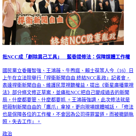
批NCC成「剷除異己工具」 藍委提修法：保障媒體工作權
國民黨立委羅智強、王鴻薇、牛煦庭、賴士葆等人今（16）日
上午在立法院舉行「捍衛新聞自由 終結NCC亂政」記者會，
表達捍衛新聞自由、維護民眾視聽權益，提出《衛星廣播電視
法》部分條文修正草案，並痛批NCC把自己變成過去的新聞
局，什麼都要管、什麼都要抓 。王鴻薇強調，此次修法就是
把箝制新聞自由的「鷹爪」拿掉，更向現場媒體喊話，「修法
也是保障各位的工作權，不會因為公司得罪當道，而被撤銷執
照，失去工作」。
政治