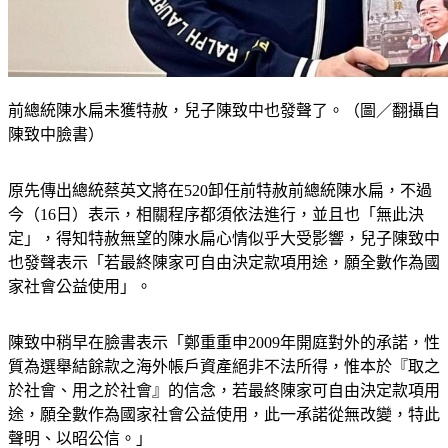
前總統陳水扁未獲特赦，兒子陳致中也發聲了。（圖／翻攝自
陳致中臉書）
原先傳出總統蔡英文將在520卸任前特赦前總統陳水扁，不過
今（16日）表示，相關程序都須依法進行，並且也「無此決
定」，得知特赦無望的陳水扁心情似乎大受影響，兒子陳致中
也發聲表示「若最終陳家可自由決定款項用途，願全數作為國
家社會公益使用」。
陳致中稍早在臉書表示「鄭重重申2009年開庭對外的承諾，性
質為選舉結餘款之海外帳戶資產絕非不法所得，惟本於『取之
於社會、用之於社會』的信念，若最終陳家可自由決定款項用
途，願全數作為國家社會公益使用，此一承諾從無改變，特此
聲明、以昭公信。」