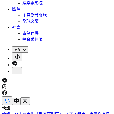
娛樂電影院
國際
川普對等關稅
全球必讀
社會
毒駕連爆
警察愛無限
更多
快訊