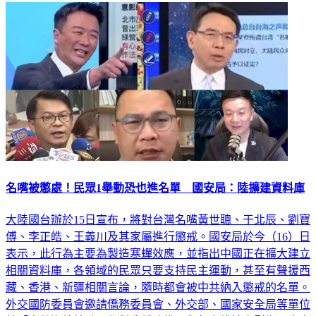
名嘴被懲處！民眾1舉動恐也進名單 國安局：陸擴建資料庫
大陸國台辦於15日宣布，將對台灣名嘴黃世聰、于北辰、劉寶
傅、李正皓、王義川及其家屬進行懲戒。國安局於今（16）日
表示，此行為主要為製造寒蟬效應，並指出中國正在擴大建立
相關資料庫，各領域的民眾只要支持民主運動，甚至有聲援西
藏、香港、新疆相關言論，隨時都會被中共納入懲戒的名單。
外交國防委員會邀請僑務委員會、外交部、國家安全局等單位
就「中共海外統戰工作對我僑務推展與邦交維持之影響及應處