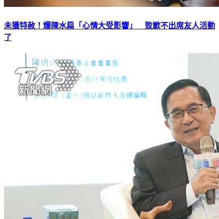
未獲特赦！爆陳水扁「心情大受影響」 致歉不出席友人活動
了