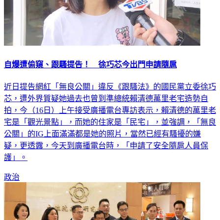
自爆遭偷窺、跟騷提告！ 徐巧芯今出門申請隨扈
近日提告網紅「無良公關」違反《跟騷法》的國民黨立委徐巧
芯，遭外界質疑她過去也曾到準總統賴清德萬里老宅造勢自
拍，今（16日）上午接受廣播電台專訪表示，賴清德的萬里老
宅是「觀光景點」，而她的住家是「民宅」，並強調，「無良
公關」的IG上面滿滿都是她的照片，當然已經有騷擾的嫌
疑，更透露，今天到廣播電台時，「申請了安全隨扈人員保
護」。
政治