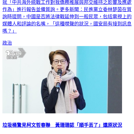
作為」進行報告並備質詢。更多新聞：民進黨立委林楚茵在質
詢時提問，中國是否將法律戰延伸到一般民眾，包括電視上的
媒體人和評論的名嘴，「這種噤聲的狀況，國安局有接到訊息
嗎？」
政治
垃圾桶驚見柯文哲春聯 黃珊珊認「順手丟了」還原狀況
立委立法院研究室外的垃圾回收區，被爆出現大量柯文哲今年