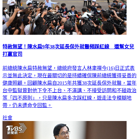
特赦無望！陳水扁9年38次延長保外就醫頻踩紅線 還幫女兒
打贏官司
前總統陳水扁特赦無望，總統府發言人林聿禪今(16)日正式表
示並無此決定，現在最關切的是持續確保陳前總統獲得妥善的
健康照顧。回顧陳水扁自2015年共獲38次延長保外就醫，當年
台中監獄曾對他下令不上台、不演講、不接受訪問和不碰政治
等「四不原則」，只是陳水扁多次踩紅線，遊走法令模糊地
帶，仍未遭命令回監。
社會