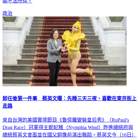
政治
卸任後第一件事 蔡英文曝：先睡三天三夜、喜歡在東京街上
走路
來自台灣的美國實境節目《魯保羅變裝皇后秀》（RuPaul's
Drag Race）冠軍得主妮妃雅（Nymphia Wind）昨進總統府與
總統蔡英文會面並在國父銅像前演出舞蹈。蔡英文今（16日）
在社群平台PO出兩人互動影片，妮妃雅問到蔡英文卸任後第