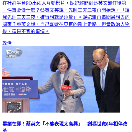
一件事要做什麼？蔡英文笑說，先睡三天三夜再開始想，「讓
我先睡三天三夜，確實想就是睡覺」。妮妃雅再追問最想去的
國家？蔡英文說，自己喜歡在東京的街上走路，但當政治人物
後，這是不宜的事情。
政治
畢業在即！蔡英文「不能表現太高興」 謝馮世寬8年相伴改
革