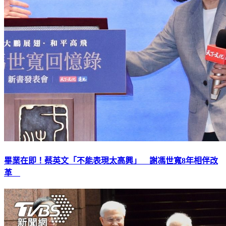
畢業在即！蔡英文「不能表現太高興」 謝馮世寬8年相伴改
革