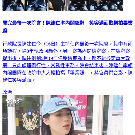
開完最後一次院會！陳建仁率內閣總辭 笑容滿面歡樂拍畢業
照
行政院長陳建仁今（16日）主持任內最後一次院會，其中有兩
項議程，除8年執政回顧外，另一案為內閣總辭案。在總辭案
提出後，循往例到5月19日任期結束為止，都不能核定重大政
策，只能處理例行性、常務性事務。院會結束後，陳建仁率領
內閣團隊在政院中央大樓拍攝「畢業照」，與官員們合影，陳
建仁笑容滿面。
政治