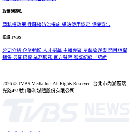
政策與隱私
隱私權政策
性騷擾防治措施
網站使用協定
版權宣告
認識 TVBS
公司介紹
企業動態
人才招募
主播專區
星藝象娛樂
節目版權
銷售
公開招標
業務服務
官方聲明
獲獎紀錄／認證
2026 © TVBS Media Inc. All Rights Reserved. 台北市內湖區瑞
光路451號 | 聯利媒體股份有限公司