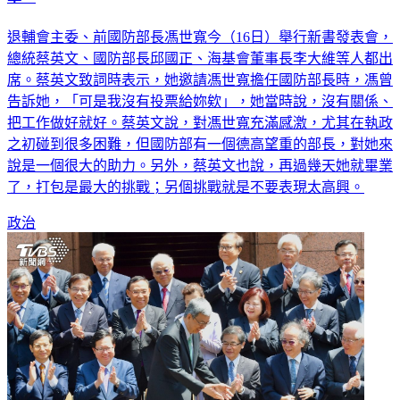
退輔會主委、前國防部長馮世寬今（16日）舉行新書發表會，
總統蔡英文、國防部長邱國正、海基會董事長李大維等人都出
席。蔡英文致詞時表示，她邀請馮世寬擔任國防部長時，馮曾
告訴她，「可是我沒有投票給妳欸」，她當時說，沒有關係、
把工作做好就好。蔡英文說，對馮世寬充滿感激，尤其在執政
之初碰到很多困難，但國防部有一個德高望重的部長，對她來
說是一個很大的助力。另外，蔡英文也說，再過幾天她就畢業
了，打包是最大的挑戰；另個挑戰就是不要表現太高興。
政治