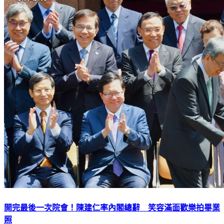
開完最後一次院會！陳建仁率內閣總辭 笑容滿面歡樂拍畢業
照