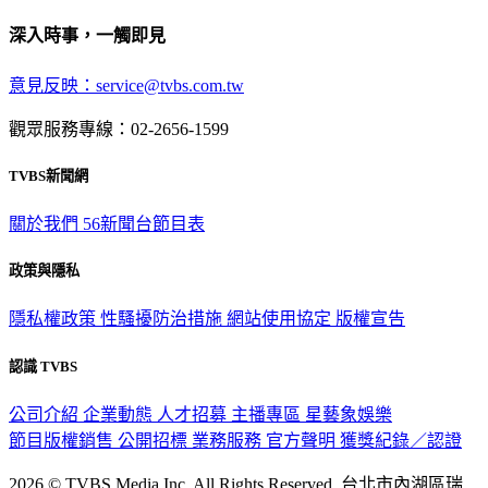
深入時事，一觸即見
意見反映：service@tvbs.com.tw
觀眾服務專線：02-2656-1599
TVBS新聞網
關於我們
56新聞台節目表
政策與隱私
隱私權政策
性騷擾防治措施
網站使用協定
版權宣告
認識 TVBS
公司介紹
企業動態
人才招募
主播專區
星藝象娛樂
節目版權銷售
公開招標
業務服務
官方聲明
獲獎紀錄／認證
2026 © TVBS Media Inc. All Rights Reserved. 台北市內湖區瑞
光路451號 | 聯利媒體股份有限公司