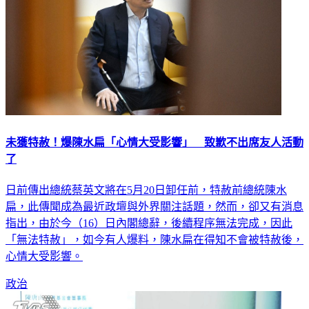
未獲特赦！爆陳水扁「心情大受影響」 致歉不出席友人活動
了
日前傳出總統蔡英文將在5月20日卸任前，特赦前總統陳水
扁，此傳聞成為最近政壇與外界關注話題，然而，卻又有消息
指出，由於今（16）日內閣總辭，後續程序無法完成，因此
「無法特赦」，如今有人爆料，陳水扁在得知不會被特赦後，
心情大受影響。
政治