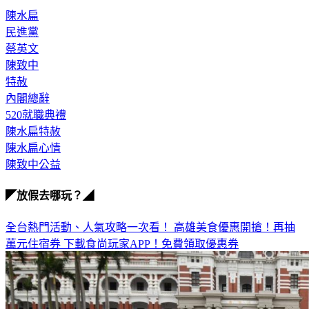
民進黨
蔡英文
陳致中
特赦
內閣總辭
520就職典禮
陳水扁特赦
陳水扁心情
陳致中公益
◤放假去哪玩？◢
全台熱門活動、人氣攻略一次看！
高雄美食優惠開搶！再抽
萬元住宿券
下載食尚玩家APP！免費領取優惠券