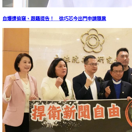
自爆遭偷窺、跟騷提告！ 徐巧芯今出門申請隨扈