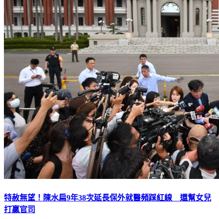
特赦無望！陳水扁9年38次延長保外就醫頻踩紅線 還幫女兒
打贏官司