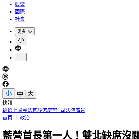
娛樂
國際
社會
更多
快訊
5年前爆校園霸凌！韓男星現身菲律賓近況曝
首頁
｜
政治
藍營首長第一人！雙北缺席沒