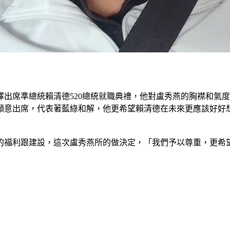
出席準總統賴清德520總統就職典禮，他對盧秀燕的胸襟和氣
是願意出席，代表著藍綠和解，他更希望賴清德在未來更應該好
的福利跟建設，這次盧秀燕所的做決定，「我們予以尊重，更希