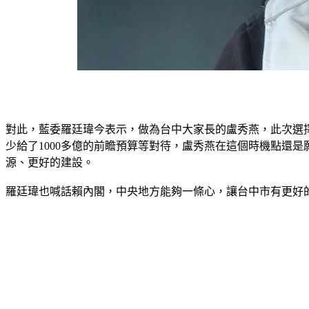
對此，藍委羅廷瑋今表示，做為台中大家長的盧秀燕，此次選擇
少給了1000多億的前瞻預算等對待，盧秀燕在這個時機點還
源、更好的建設。
羅廷瑋也喊話賴內閣，中央地方能夠一條心，讓台中市有更好