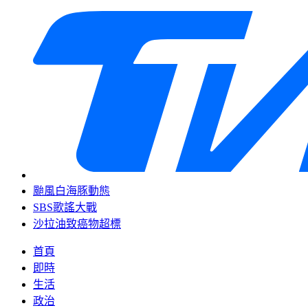
颱風白海豚動態
SBS歌謠大戰
沙拉油致癌物超標
首頁
即時
生活
政治