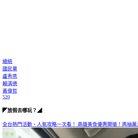
總統
國民黨
盧秀燕
賴清德
黃偉哲
520
◤放假去哪玩？◢
全台熱門活動、人氣攻略一次看！
高雄美食優惠開搶！再抽萬