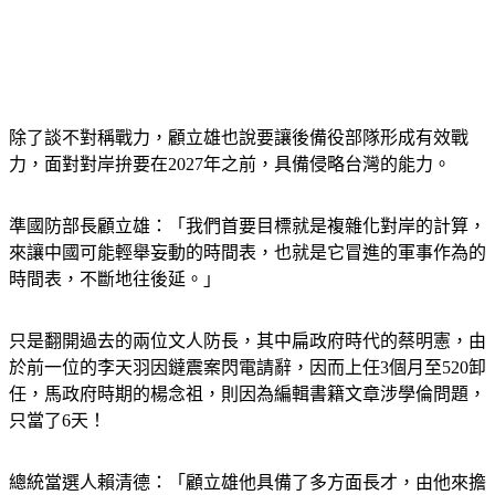
除了談不對稱戰力，顧立雄也說要讓後備役部隊形成有效戰
力，面對對岸拚要在2027年之前，具備侵略台灣的能力。
準國防部長顧立雄：「我們首要目標就是複雜化對岸的計算，
來讓中國可能輕舉妄動的時間表，也就是它冒進的軍事作為的
時間表，不斷地往後延。」
只是翻開過去的兩位文人防長，其中扁政府時代的蔡明憲，由
於前一位的李天羽因鐽震案閃電請辭，因而上任3個月至520卸
任，馬政府時期的楊念祖，則因為編輯書籍文章涉學倫問題，
只當了6天！
總統當選人賴清德：「顧立雄他具備了多方面長才，由他來擔