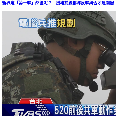
新界定「第一擊」然後呢？ 授權前線部隊反擊與否才是關鍵