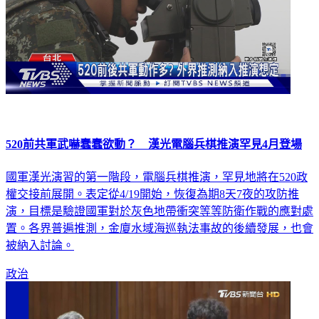
520前共軍武嚇蠢蠢欲動？ 漢光電腦兵棋推演罕見4月登場
國軍漢光演習的第一階段，電腦兵棋推演，罕見地將在520政
權交接前展開。表定從4/19開始，恢復為期8天7夜的攻防推
演，目標是驗證國軍對於灰色地帶衝突等等防衛作戰的應對處
置。各界普遍推測，金廈水域海巡執法事故的後續發展，也會
被納入討論。
政治