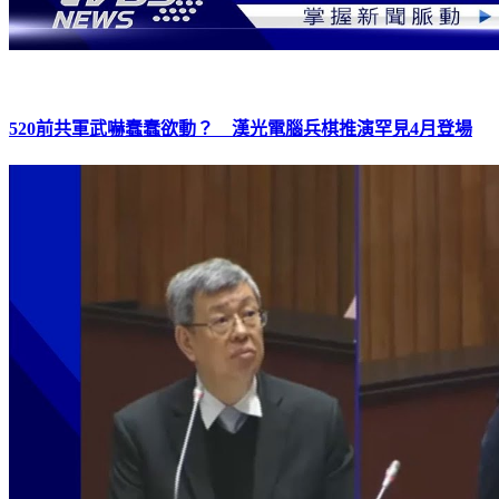
520前共軍武嚇蠢蠢欲動？ 漢光電腦兵棋推演罕見4月登場