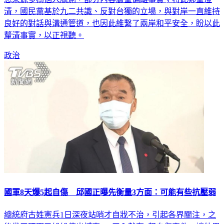
清，國民黨基於九二共識、反對台獨的立場，與對岸一直維持
良好的對話與溝通管道，也因此維繫了兩岸和平安全，盼以此
釐清事實，以正視聽。
政治
國軍8天爆5起自傷 邱國正曝先衡量3方面：可能有些抗壓弱
總統府古姓憲兵1日深夜站哨才自戕不治，引起各界關注，之