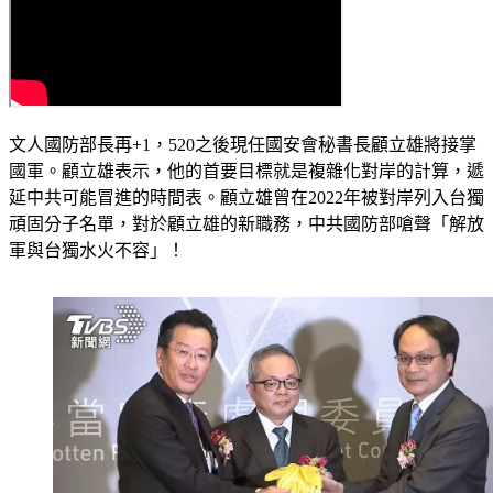
文人國防部長再+1，520之後現任國安會秘書長顧立雄將接掌
國軍。顧立雄表示，他的首要目標就是複雜化對岸的計算，遞
延中共可能冒進的時間表。顧立雄曾在2022年被對岸列入台獨
頑固分子名單，對於顧立雄的新職務，中共國防部嗆聲「解放
軍與台獨水火不容」！