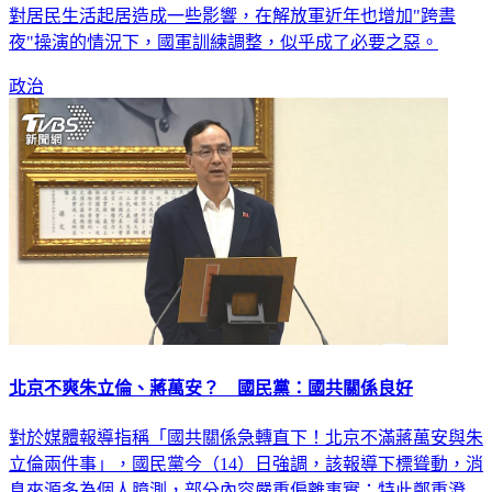
對居民生活起居造成一些影響，在解放軍近年也增加"跨晝
夜"操演的情況下，國軍訓練調整，似乎成了必要之惡。
政治
北京不爽朱立倫、蔣萬安？ 國民黨：國共關係良好
對於媒體報導指稱「國共關係急轉直下！北京不滿蔣萬安與朱
立倫兩件事」，國民黨今（14）日強調，該報導下標聳動，消
息來源多為個人臆測，部分內容嚴重偏離事實；特此鄭重澄