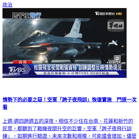
政治
情勢下的必要之惡！空軍「跨子夜飛訓」恢復實施 門道一次
看
上週-週四跨週五的深夜，相信不少住在台南、花蓮和新竹的
民眾，都聽到了戰機夜間升空的巨響。空軍「跨子夜飛行訓
練」，如期進行驗證，未來次數和規模，可能還會增加。儘管