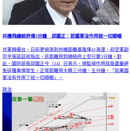
共機飛總統府僅5分鐘 邱國正：若國軍沒作用就一切順暢
共軍頻擾台，日前更偵測到共機距離基隆僅41海浬，前空軍副
司令張延廷就指出，這距離飛到總統府上空只要5分鐘。對
此，國防部長邱國正今（24）日表示，情監偵作用就是盡量避
免這種事情發生，正常距離飛大概三分鐘、五分鐘，「如果國
軍沒有作用了就一切順暢」。
政治