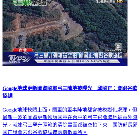
Google地球更新圖資國軍弓三陣地被曝光 邱國正：會跟谷歌
協調
Google地球軟體上面，國軍的軍事陣地都會被模糊化處理，但
最新一波的圖資更新卻讓國軍在台中的弓三飛彈陣地被意外曝
光，就連弓三舉升彈箱的清除畫面都被空拍下來！國防部長邱
國正說會去跟谷歌協調遮蔽機敏處所。