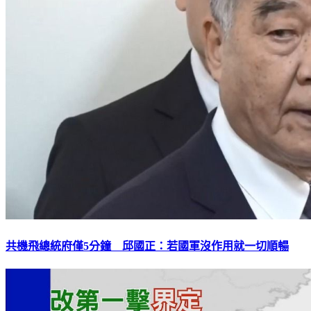
共機飛總統府僅5分鐘 邱國正：若國軍沒作用就一切順暢