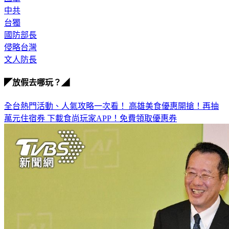
中共
台獨
國防部長
侵略台灣
文人防長
◤放假去哪玩？◢
全台熱門活動、人氣攻略一次看！
高雄美食優惠開搶！再抽
萬元住宿券
下載食尚玩家APP！免費領取優惠券