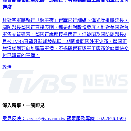
證實副部長赴星航展 邱國正：有與相關軍工廠關切軍售交付
進度
針對空軍將執行「跨子夜」實戰飛行訓練、漢光兵推將延長，
國防部長邱國正直接表明，都是針對敵情發展。針對美國對台
軍售交貨延宕，邱國正說都按進度走，但被問及國防副部長2
月被TVBS直擊赴新加坡航展，期間會晤國外軍火商，邱國正
說沒談到要向誰購買軍備，不過確實有與軍工廠商洽談盡快交
付已購買的軍備。
政治
深入時事，一觸即見
意見反映：service@tvbs.com.tw
觀眾服務專線：02-2656-1599