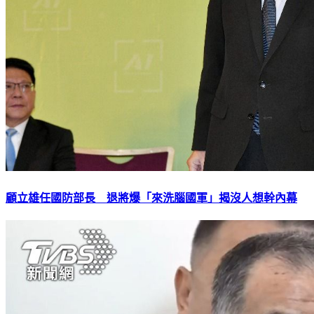
顧立雄任國防部長 退將爆「來洗腦國軍」揭沒人想幹內幕