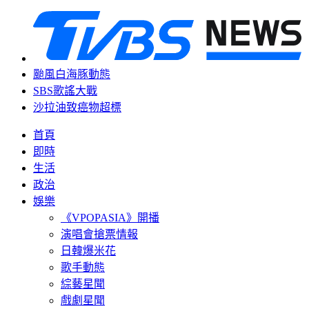
颱風白海豚動態
SBS歌謠大戰
沙拉油致癌物超標
首頁
即時
生活
政治
娛樂
《VPOPASIA》開播
演唱會搶票情報
日韓爆米花
歌手動態
綜藝星聞
戲劇星聞