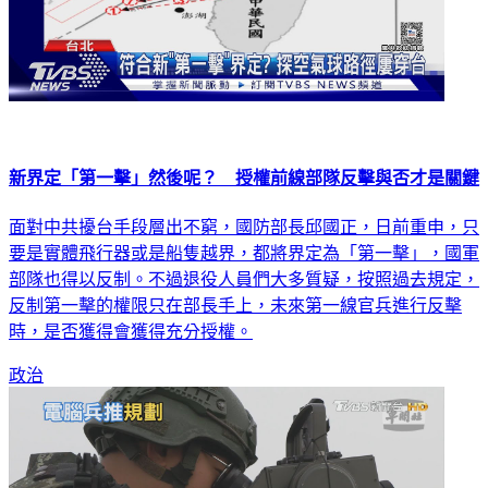
新界定「第一擊」然後呢？ 授權前線部隊反擊與否才是關鍵
面對中共擾台手段層出不窮，國防部長邱國正，日前重申，只
要是實體飛行器或是船隻越界，都將界定為「第一擊」，國軍
部隊也得以反制。不過退役人員們大多質疑，按照過去規定，
反制第一擊的權限只在部長手上，未來第一線官兵進行反擊
時，是否獲得會獲得充分授權。
政治