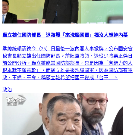
顧立雄任國防部長 退將爆「來洗腦國軍」揭沒人想幹內幕
準總統賴清德今（25）日最後一波內閣人事掀牌，公布國安會
秘書長顧立雄出任國防部長。前陸軍將領、退役少將栗正傑日
前公開分析，顧立雄能當國防部部長，只是因為「有能力的人
根本就不願意幹」，而顧立雄是來洗腦國軍，因為國防部有軍
政、軍備、軍令，稱顧立雄希望把國軍變成「台軍」。
政治