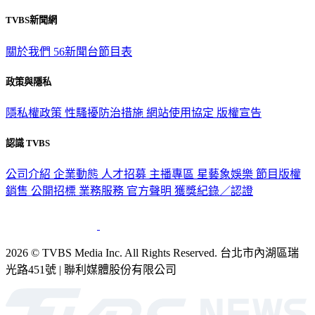
TVBS新聞網
關於我們
56新聞台節目表
政策與隱私
隱私權政策
性騷擾防治措施
網站使用協定
版權宣告
認識 TVBS
公司介紹
企業動態
人才招募
主播專區
星藝象娛樂
節目版權
銷售
公開招標
業務服務
官方聲明
獲獎紀錄／認證
2026 © TVBS Media Inc. All Rights Reserved. 台北市內湖區瑞
光路451號 | 聯利媒體股份有限公司