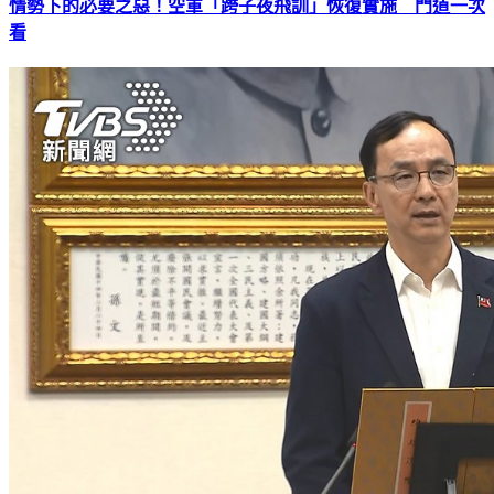
情勢下的必要之惡！空軍「跨子夜飛訓」恢復實施 門道一次
看