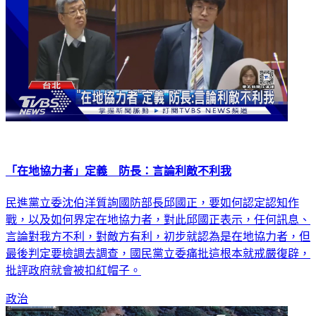
「在地協力者」定義 防長：言論利敵不利我
民進黨立委沈伯洋質詢國防部長邱國正，要如何認定認知作
戰，以及如何界定在地協力者，對此邱國正表示，任何訊息、
言論對我方不利，對敵方有利，初步就認為是在地協力者，但
最後判定要檢調去調查，國民黨立委痛批這根本就戒嚴復辟，
批評政府就會被扣紅帽子。
政治