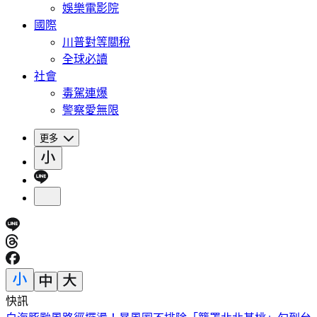
娛樂電影院
國際
川普對等關稅
全球必讀
社會
毒駕連爆
警察愛無限
更多
快訊