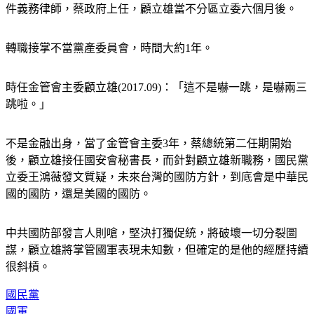
件義務律師，蔡政府上任，顧立雄當不分區立委六個月後。
轉職接掌不當黨產委員會，時間大約1年。
時任金管會主委顧立雄(2017.09)：「這不是嚇一跳，是嚇兩三
跳啦。」
不是金融出身，當了金管會主委3年，蔡總統第二任期開始
後，顧立雄接任國安會秘書長，而針對顧立雄新職務，國民黨
立委王鴻薇發文質疑，未來台灣的國防方針，到底會是中華民
國的國防，還是美國的國防。
中共國防部發言人則嗆，堅決打獨促統，將破壞一切分裂圖
謀，顧立雄將掌管國軍表現未知數，但確定的是他的經歷持續
很斜槓。
國民黨
國軍