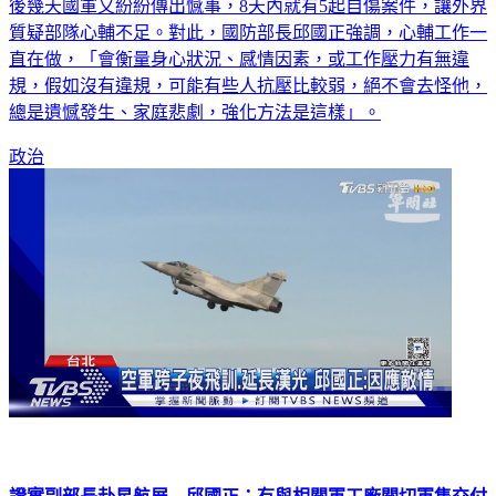
後幾天國軍又紛紛傳出憾事，8天內就有5起自傷案件，讓外界
質疑部隊心輔不足。對此，國防部長邱國正強調，心輔工作一
直在做，「會衡量身心狀況、感情因素，或工作壓力有無違
規，假如沒有違規，可能有些人抗壓比較弱，絕不會去怪他，
總是遺憾發生、家庭悲劇，強化方法是這樣」。
政治