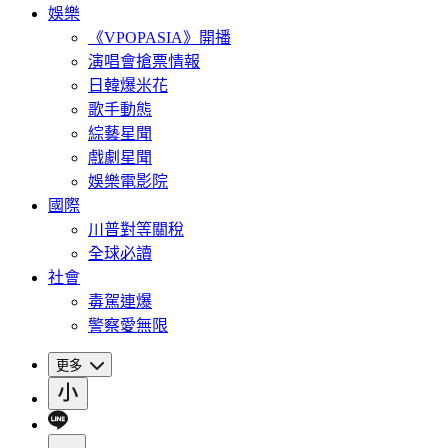
娛樂
《VPOPASIA》開播
演唱會搶票情報
日韓爆米花
歌手動態
綜藝星聞
戲劇星聞
娛樂電影院
國際
川普對等關稅
全球必讀
社會
毒駕連爆
警察愛無限
更多