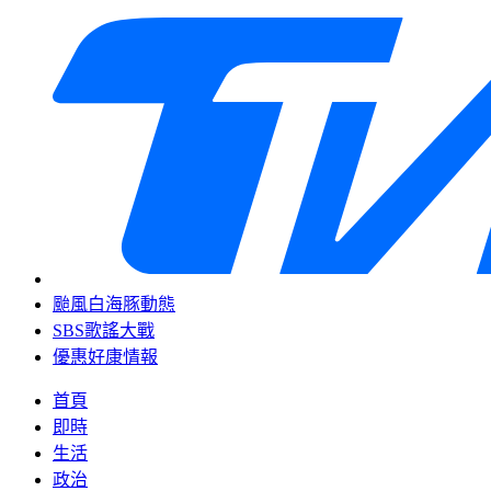
颱風白海豚動態
SBS歌謠大戰
優惠好康情報
首頁
即時
生活
政治