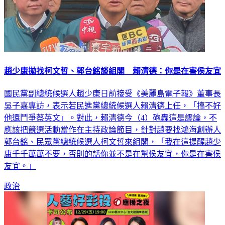
趙少康拋找柯文哲、郭台銘談組閣 賴清德：你是在害侯友宜
國民黨副總統候選人趙少康日前接受《美麗島電子報》董事長
吳子嘉專訪，表示若民進黨總統候選人賴清德上任，「搞不好
他還鬥爭蔡英文」。對此，賴清德今（4）砲轟這是謬論，不
應該把競選活動當作在主持政論節目，針對趙要找鴻海創辦人
郭台銘、民眾黨總統候選人柯文哲來組閣，「我在這提醒趙少
康千千萬萬不要，否則的話你並不是在幫侯友宜，你是在害侯
友宜。」
政治