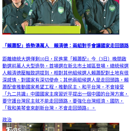
「賴蕭配」造勢湧萬人 賴清德：兩組對手會讓國家走回頭路
距離總統大選僅剩10日，民進黨「賴蕭配」今（3日）晚間啟
動選前萬人大型造勢，首場選在新北市土城區登場，總統候選
人賴清德壓軸致詞提到，相對其他組候選人賴蕭配對土地有很
深感情、對國家有深切使命；其他兩組候選人是走回頭路，賴
蕭配會推動國家希望工程，推動民主、和平台灣，不會接受
「九二共識」中國國家主席習近平提出一個中國的台灣方案，
要守護台灣民主就不能走回頭路，要強化台灣經濟、國防，
「我和美琴會來創新台灣，不會走回頭路」。
政治