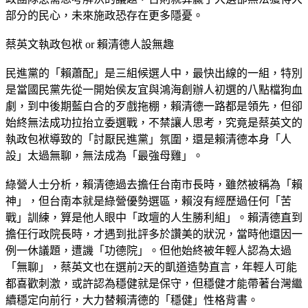
部分的民心，未來施政恐存在更多隱憂。
蔡英文執政包袱 or 賴清德人設無趣
民進黨的「賴蕭配」是三組候選人中，最快出線的一組，特別
是當國民黨先從一開始侯友宜與鴻海創辦人初選的八點檔狗血
劇，到中後期藍白合的歹戲拖棚，賴清德一路都是領先，但卻
始終無法成功拉抬立委選戰，不禁讓人思考，究竟是蔡英文的
執政包袱導致的「討厭民進黨」氛圍，還是賴清德本身「人
設」太過無聊，無法成為「最強母雞」。
綠營人士分析，賴清德過去擔任台南市長時，雖然被稱為「賴
神」，但台南本就是綠營優勢選區，賴沒有經歷過任何「苦
戰」訓練，算是他人眼中「政壇的人生勝利組」。賴清德直到
擔任行政院長時，才遇到批評多於讚美的狀況，當時他還因一
例一休議題，遭譏「功德院」。但他始終被年輕人認為太過
「無聊」，蔡英文也在選前2天的凱道造勢直言，年輕人可能
都喜歡刺激，或許認為穩健就是保守，但穩健才能帶著台灣繼
續穩定向前行，大力替賴清德的「穩健」性格背書。