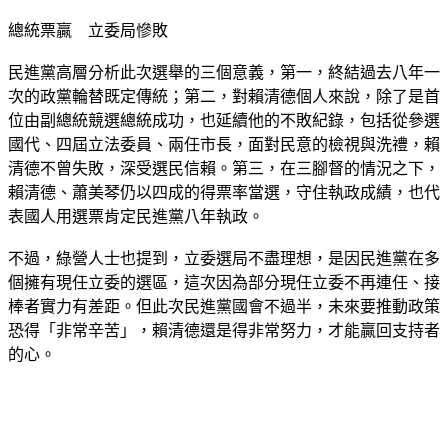
總統票贏　立委局慘敗
民進黨高層分析此次選舉的三個意義，第一，終結過去八年一
次的政黨輪替既定傳統；第二，對賴清德個人來說，除了是首
位由副總統競選總統成功，也延續他的不敗紀錄，包括從參選
國代、四屆立法委員、兩任市長，面對民意的檢視與洗禮，賴
清德不曾失敗，深受選民信賴。第三，在三腳督的情況之下，
賴清德、蕭美琴仍以四成的得票率當選，守住執政成績，也代
表國人用選票肯定民進黨八年執政。
不過，綠營人士也提到，立委選局不盡理想，是因民進黨在多
個擁有現任立委的選區，這次因為部分現任立委不再連任、接
棒者實力有差距。但此次民進黨國會不過半，未來要推動政策
恐得「非常辛苦」，賴清德還是得非常努力，才能贏回支持者
的心。