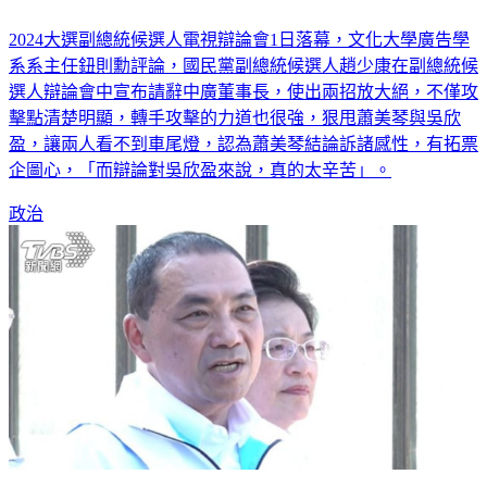
2024大選副總統候選人電視辯論會1日落幕，文化大學廣告學
系系主任鈕則勳評論，國民黨副總統候選人趙少康在副總統候
選人辯論會中宣布請辭中廣董事長，使出兩招放大絕，不僅攻
擊點清楚明顯，轉手攻擊的力道也很強，狠甩蕭美琴與吳欣
盈，讓兩人看不到車尾燈，認為蕭美琴結論訴諸感性，有拓票
企圖心，「而辯論對吳欣盈來說，真的太辛苦」。
政治