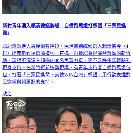
新竹青年湧入賴清德造勢場 自備跑馬燈打標語「三票民進
黨」
2024選戰進入最後倒數階段，民進黨總統候選人賴清德今（4
日）出席新竹場選前造勢，直搗一向被認為是深藍選區的新竹
縣，現場不僅湧入超過6000名民眾力挺，更不乏許多年輕臉孔
現身支持。在新竹選前造勢現場，有青年支持者自備跑馬燈包
包，打著「三票民進黨，美德WIN台灣」標語，用行動表達對
民進黨與賴蕭配的支持。
政治