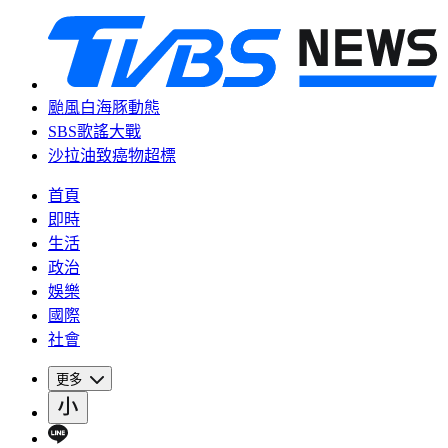
颱風白海豚動態
SBS歌謠大戰
沙拉油致癌物超標
首頁
即時
生活
政治
娛樂
國際
社會
更多