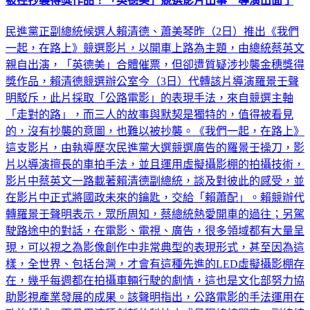
被控抄襲得獎作品！「英德美」競選影片出事 導演出面了
民進黨正副總統候選人賴清德、蕭美琴昨（2日）推出《我們
一起，在路上》競選影片，以開車上路為主題，由總統蔡英文
親自出演，「英德美」合體催票，但卻遭質疑涉抄襲金穗獎得
獎作品，賴清德競選辦公室今（3日）代轉該片導演羅景壬聲
明駁斥，此片採取「公路電影」的表現手法，來自競選主軸
「走對的路」，而三人的故事與默契是獨特的，值得被看見
的，沒有抄襲的意圖，也難以被抄襲。《我們一起，在路上》
這支影片，由執導歷次民進黨大選競選廣告的羅景壬操刀，影
片以導演擅長的車拍手法，並且運用虛擬攝影棚的拍攝技術，
影片中蔡英文一路載著賴清德副總統，談及對彼此的感受，並
在影片中正式將國政未來的鑰匙，交給「賴蕭配」。賴競辦代
轉羅景壬聲明表示，眾所周知，蔡總統熱愛開車的過往；另駕
駛路途中的對話，在電影、電視、廣告，很多領域都有大量呈
現，可以視之為影像創作中非常典型的表現形式，甚至因為這
樣，全世界、包括台灣，才會有這種先進的LED虛擬攝影棚存
在，幾乎每週都在拍攝車輛行駛的劇情，這也是文化部努力協
助影視產業發展的成果。該聲明指出，公路電影的手法運用在