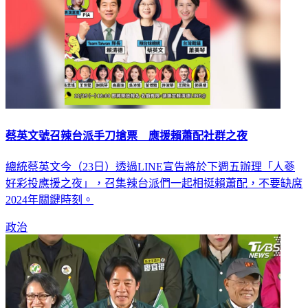
蔡英文號召辣台派手刀搶票 應援賴蕭配社群之夜
總統蔡英文今（23日）透過LINE宣告將於下週五辦理「人蔘
好彩投應援之夜」，召集辣台派們一起相挺賴蕭配，不要缺席
2024年關鍵時刻。
政治