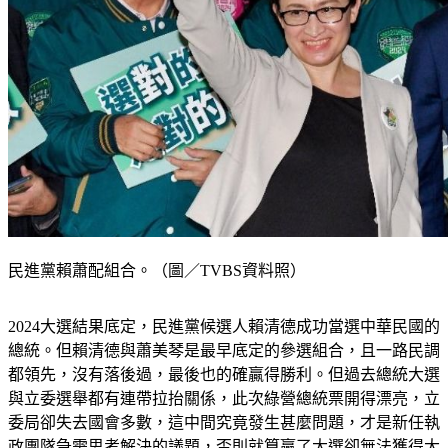
民進黨賴蕭配組合。（圖／TVBS資料照）
2024大選結果底定，民進黨候選人賴清德成功當選中華民國的
總統。但賴清德與蕭美琴是最早底定的參選組合，且一路民調
都領先，沒有落後過，最後也的確贏得勝利。但過去總統大選
與立委選舉都有連帶拉抬關係，此次綠營總統票開得漂亮，立
委局卻失去國會多數，這中間究竟發生甚麼問題，才是新任執
政團隊急需思考解決的議題，否則就算贏了大選卻無法獲得大