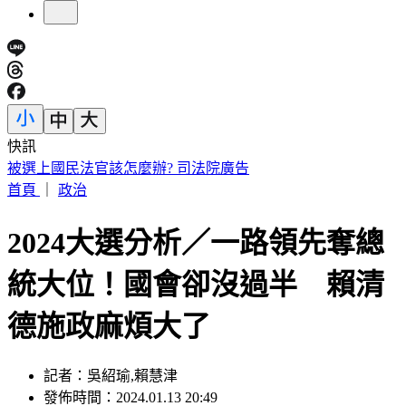
快訊
國1彰化「3車連環撞」！休旅車扭成廢鐵 駕駛受困骨折
首頁
｜
政治
2024大選分析／一路領先奪總
統大位！國會卻沒過半 賴清
德施政麻煩大了
記者：吳紹瑜,賴慧津
發佈時間：2024.01.13 20:49