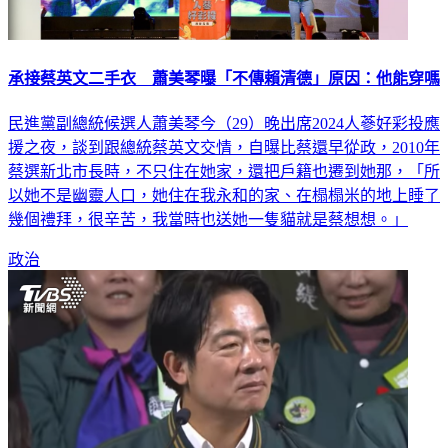
承接蔡英文二手衣 蕭美琴曝「不傳賴清德」原因：他能穿嗎
民進黨副總統候選人蕭美琴今（29）晚出席2024人蔘好彩投應
援之夜，談到跟總統蔡英文交情，自曝比蔡還早從政，2010年
蔡選新北市長時，不只住在她家，還把戶籍也遷到她那，「所
以她不是幽靈人口，她住在我永和的家、在榻榻米的地上睡了
幾個禮拜，很辛苦，我當時也送她一隻貓就是蔡想想。」
政治