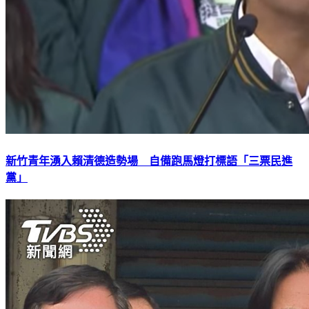
新竹青年湧入賴清德造勢場 自備跑馬燈打標語「三票民進
黨」