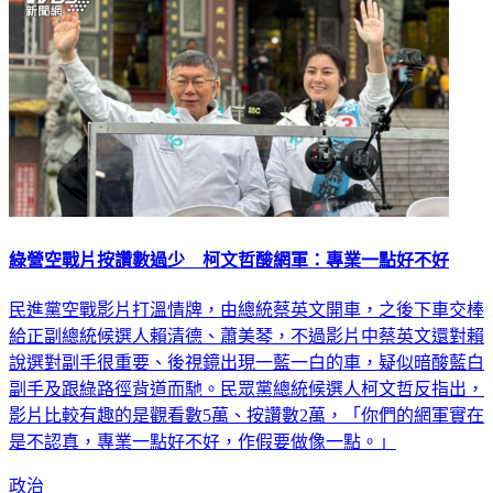
綠營空戰片按讚數過少 柯文哲酸網軍：專業一點好不好
民進黨空戰影片打溫情牌，由總統蔡英文開車，之後下車交棒
給正副總統候選人賴清德、蕭美琴，不過影片中蔡英文還對賴
說選對副手很重要、後視鏡出現一藍一白的車，疑似暗酸藍白
副手及跟綠路徑背道而馳。民眾黨總統候選人柯文哲反指出，
影片比較有趣的是觀看數5萬、按讚數2萬，「你們的網軍實在
是不認真，專業一點好不好，作假要做像一點。」
政治