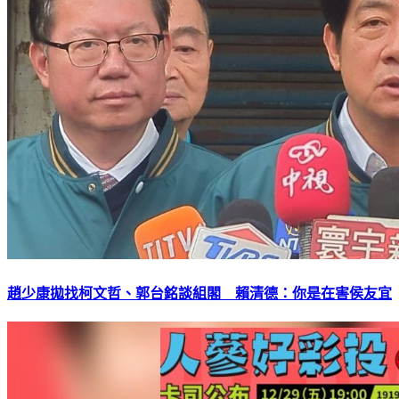
趙少康拋找柯文哲、郭台銘談組閣 賴清德：你是在害侯友宜