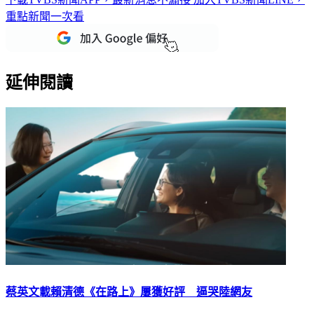
重點新聞一次看
延伸閱讀
蔡英文載賴清德《在路上》屢獲好評 逼哭陸網友