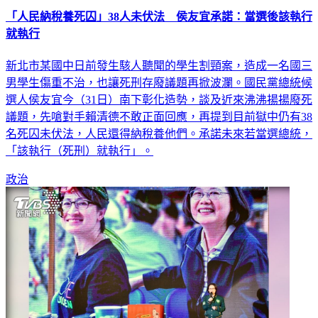
「人民納稅養死囚」38人未伏法 侯友宜承諾：當選後該執行
就執行
新北市某國中日前發生駭人聽聞的學生割頸案，造成一名國三
男學生傷重不治，也讓死刑存廢議題再掀波瀾。國民黨總統候
選人侯友宜今（31日）南下彰化造勢，談及近來沸沸揚揚廢死
議題，先嗆對手賴清德不敢正面回應，再提到目前獄中仍有38
名死囚未伏法，人民還得納稅養他們。承諾未來若當選總統，
「該執行（死刑）就執行」。
政治