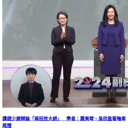
讚趙少康辯論「兩招放大絕」 學者：蕭美琴、吳欣盈看嘸車
尾燈