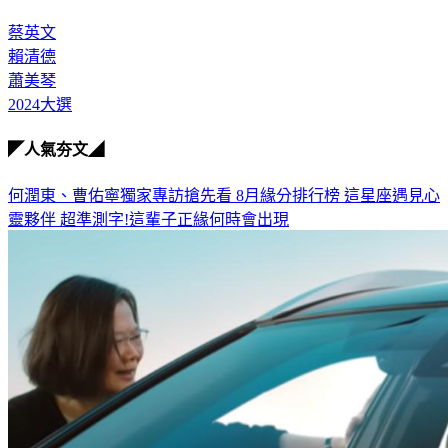
蔡英文
賴清德
蕭美琴
2024大選
◤人氣夯文◢
何潤東、曹佑寧獨家專訪搶先看
8月緣分排行榜 這星座遇見心
靈夥伴
超準測字!這輩子正緣何時會出現