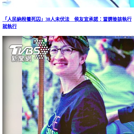
「人民納稅養死囚」38人未伏法 侯友宜承諾：當選後該執行
就執行