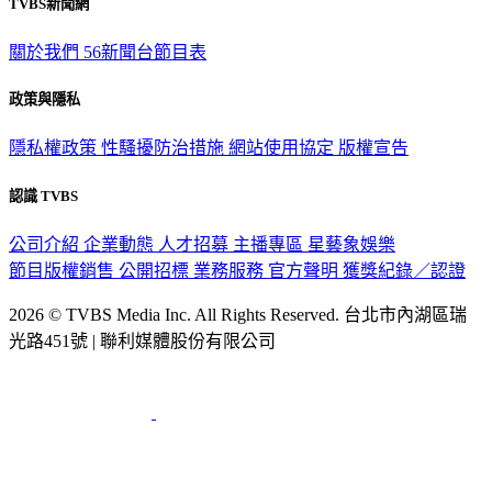
TVBS新聞網
關於我們
56新聞台節目表
政策與隱私
隱私權政策
性騷擾防治措施
網站使用協定
版權宣告
認識 TVBS
公司介紹
企業動態
人才招募
主播專區
星藝象娛樂
節目版權銷售
公開招標
業務服務
官方聲明
獲獎紀錄／認證
2026 © TVBS Media Inc. All Rights Reserved. 台北市內湖區瑞
光路451號 | 聯利媒體股份有限公司