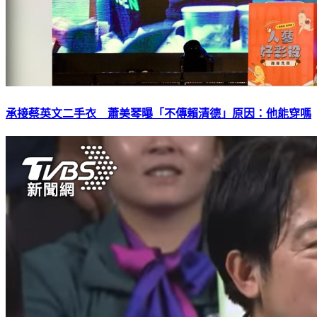
承接蔡英文二手衣 蕭美琴曝「不傳賴清德」原因：他能穿嗎