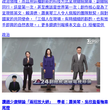
政治領域，而且用這種創新的科技方式呈現總統開車、副總統
同行，這是第一次，甚至應該是世界第一次；創作核心是為了
呈現蔡英文、賴清德、蕭美琴三人令人佩服的團隊默契，與對
國家的共同使命，「三個人在現場，有時細細的斟酌，也有放
手即興的自然表現。」更多鏡週刊報導本文由《》授權提供
政治
讚趙少康辯論「兩招放大絕」 學者：蕭美琴、吳欣盈看嘸車
尾燈