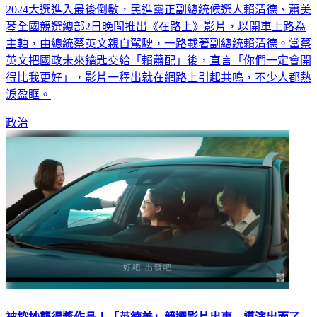
2024大選進入最後倒數，民進黨正副總統候選人賴清德、蕭美
琴全國競選總部2日晚間推出《在路上》影片，以開車上路為
主軸，由總統蔡英文親自駕駛，一路載著副總統賴清德。當蔡
英文把國政未來鑰匙交給「賴蕭配」後，直言「你們一定會開
得比我更好」，影片一釋出就在網路上引起共鳴，不少人都熱
淚盈眶。
政治