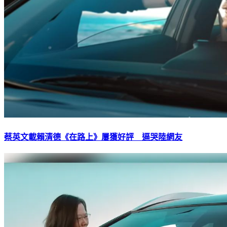
蔡英文載賴清德《在路上》屢獲好評 逼哭陸網友