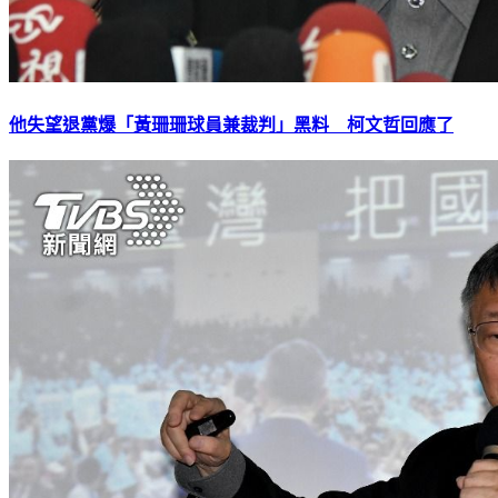
他失望退黨爆「黃珊珊球員兼裁判」黑料 柯文哲回應了