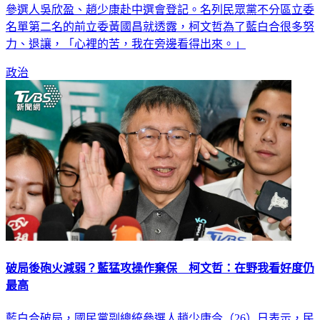
名單第二名的前立委黃國昌就透露，柯文哲為了藍白合很多努
力、退讓，「心裡的苦，我在旁邊看得出來。」
政治
破局後砲火減弱？藍猛攻操作棄保 柯文哲：在野我看好度仍
最高
藍白合破局，國民黨副總統參選人趙少康今（26）日表示，民
眾黨總統參選人柯文哲當選機率低，喊話民眾黨、柯粉改支持