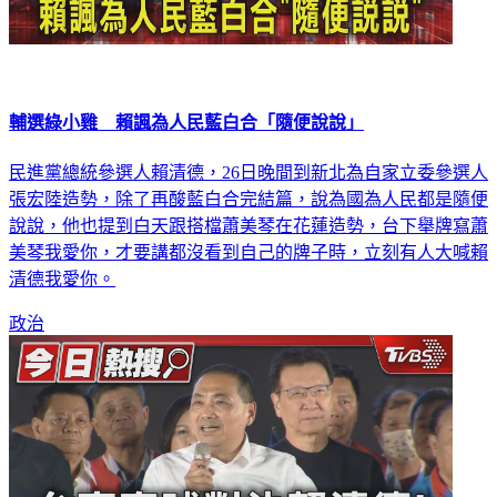
輔選綠小雞 賴諷為人民藍白合「隨便說說」
民進黨總統參選人賴清德，26日晚間到新北為自家立委參選人
張宏陸造勢，除了再酸藍白合完結篇，說為國為人民都是隨便
說說，他也提到白天跟搭檔蕭美琴在花蓮造勢，台下舉牌寫蕭
美琴我愛你，才要講都沒看到自己的牌子時，立刻有人大喊賴
清德我愛你。
政治