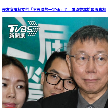
侯友宜嗆柯文哲「不要臉的一定死」？ 游淑慧尷尬還原真相