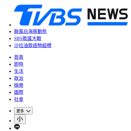
颱風白海豚動態
SBS歌謠大戰
沙拉油致癌物超標
首頁
即時
生活
政治
娛樂
國際
社會
更多