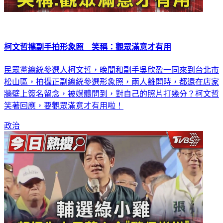
柯文哲攜副手拍形象照 笑稱：觀眾滿意才有用
民眾黨總統參選人柯文哲，晚間和副手吳欣盈一同來到台北市
松山區，拍攝正副總統參選形象照，兩人離開時，都還在店家
牆壁上簽名留念，被媒體問到，對自己的照片打幾分？柯文哲
笑著回應，要觀眾滿意才有用啦！
政治