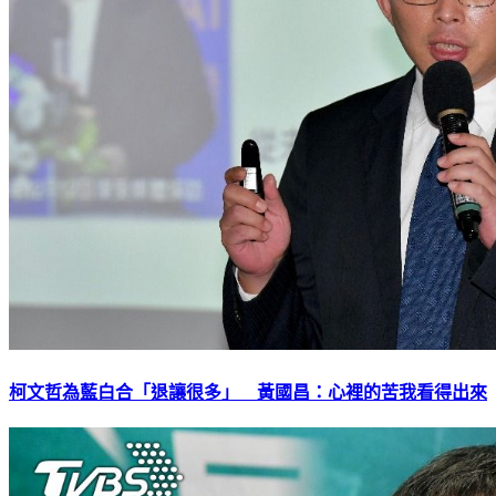
柯文哲為藍白合「退讓很多」 黃國昌：心裡的苦我看得出來