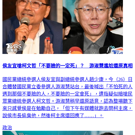
侯友宜嗆柯文哲「不要臉的一定死」？ 游淑慧尷尬還原真相
國民黨總統參選人侯友宜與副總統參選人趙少康，今（26）日
合體替國民黨立委參選人游淑慧站台，最後喊出「不怕死的人
遇到那個不要臉的人，不要臉的一定會死」，遭指疑似暗嗆民
眾黨總統參選人柯文哲。游淑慧稍早還原語意，認為整場聽下
來只感覺侯是在勉勵自己，「但下午有媒體就跑去問柯主席，
說侯市長偷臭他，然後柯主席還回應了……」。
政治