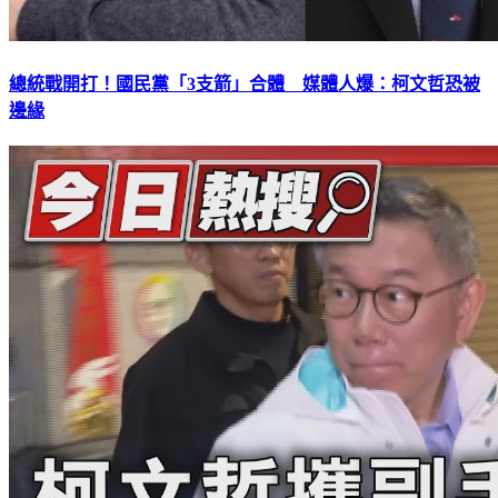
總統戰開打！國民黨「3支箭」合體 媒體人爆：柯文哲恐被
邊緣