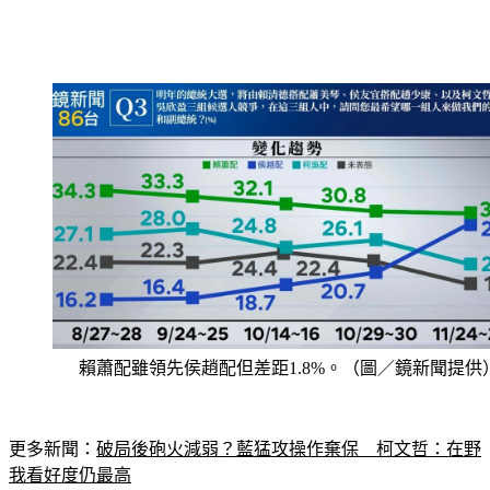
賴蕭配雖領先侯趙配但差距1.8%。（圖／鏡新聞提供
更多新聞：
破局後砲火減弱？藍猛攻操作棄保　柯文哲：在野
我看好度仍最高