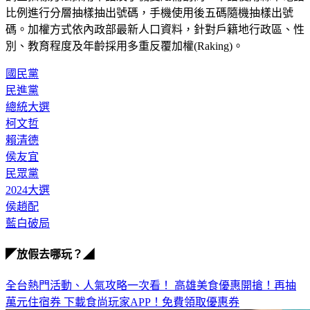
碼。加權方式依內政部最新人口資料，針對戶籍地行政區、性
別、教育程度及年齡採用多重反覆加權(Raking)。
國民黨
民進黨
總統大選
柯文哲
賴清德
侯友宜
民眾黨
2024大選
侯趙配
藍白破局
◤放假去哪玩？◢
全台熱門活動、人氣攻略一次看！
高雄美食優惠開搶！再抽
萬元住宿券
下載食尚玩家APP！免費領取優惠券