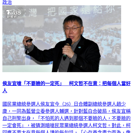
侯友宜嗆「不要臉的一定死」 柯文哲不在意：把每個人當好
人
國民黨總統參選人侯友宜今（26）日合體副總統參選人趙少
康，一同為藍營立委參選人輔選，針對藍白合破局，侯友宜稱
自己刑警出身，「不怕死的人遇到那個不要臉的人，不要臉的
一定會死」，被猜測暗嗆民眾黨總統參選人柯文哲。對此，柯
回應不要太在意每個人講的每句話，「心存善念盡力而為，像
我把每個人當好人看待」。