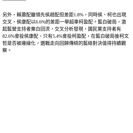
另外，賴蕭配雖領先侯趙配但差距1.8%，同時侯、柯也出現
交叉，侯康配以6.6%的差距一舉超車柯盈配。藍白破局，激
起藍營支持者棄白回流，交叉分析發現，國民黨支持者有
82.6%會投侯康配、只有5.4%會投柯盈配，在藍白破局後柯文
哲是否被邊緣化，選戰走向回歸傳統的藍綠對決值得持續觀
察。