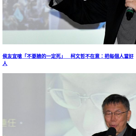
侯友宜嗆「不要臉的一定死」 柯文哲不在意：把每個人當好
人