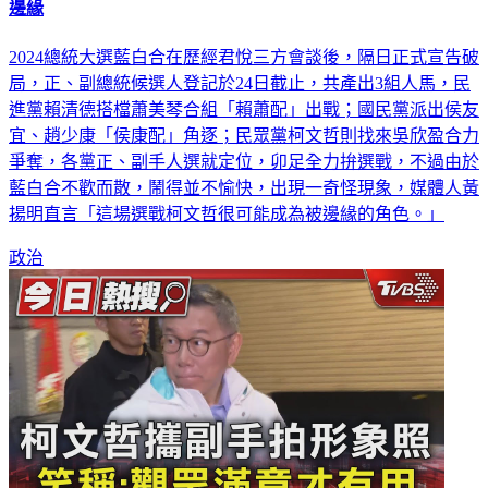
2024總統大選藍白合在歷經君悅三方會談後，隔日正式宣告破
局，正、副總統候選人登記於24日截止，共產出3組人馬，民
進黨賴清德搭檔蕭美琴合組「賴蕭配」出戰；國民黨派出侯友
宜、趙少康「侯康配」角逐；民眾黨柯文哲則找來吳欣盈合力
爭奪，各黨正、副手人選就定位，卯足全力拚選戰，不過由於
藍白合不歡而散，鬧得並不愉快，出現一奇怪現象，媒體人黃
揚明直言「這場選戰柯文哲很可能成為被邊緣的角色。」
政治