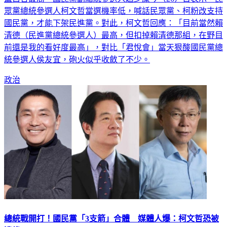
國民黨，才能下架民進黨。對此，柯文哲回應：「目前當然賴
清德（民進黨總統參選人）最高，但扣掉賴清德那組，在野目
前還是我的看好度最高」，對比「君悅會」當天狠酸國民黨總
統參選人侯友宜，砲火似乎收斂了不少。
政治
總統戰開打！國民黨「3支箭」合體 媒體人爆：柯文哲恐被
邊緣