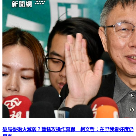
破局後砲火減弱？藍猛攻操作棄保 柯文哲：在野我看好度仍
最高