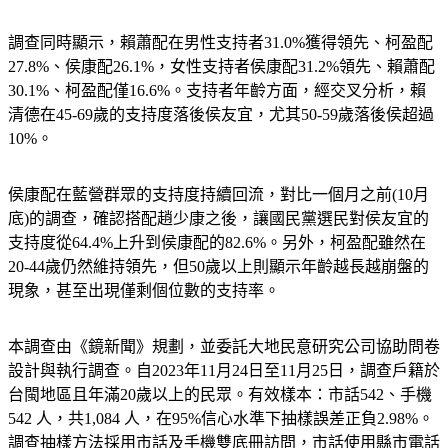
調查同時顯示，賴蕭配在男性支持者31.0%獲得領先、柯盈配
27.8%、侯康配26.1%，女性支持者侯康配31.2%領先、賴蕭配
30.1%、柯盈配僅16.6%。支持者年齡方面，經交叉分析，賴
清德在45-69歲的支持度落後侯友宜，尤其50-59歲落後侯超過
10%。
侯康配在藍營群眾的支持度持續回流，對比一個月之前(10月
底)的調查，確認搭配趙少康之後，讓國民黨選民對侯友宜的
支持度從64.4%上升到侯康配的82.6%。另外，柯盈配雖然在
20-44歲仍然維持領先，但50歲以上則顯示年齡越長越崩盤的
現象，甚至出現僅剩個位數的支持率。
本調查由《鏡新聞》規劃，並委託大地民意研究公司協助問卷
設計與執行調查。自2023年11月24日至11月25日，調查戶籍於
台閩地區且年滿20歲以上的民眾。有效樣本：市話542、手機
542 人，共1,084 人，在95%信心水準下抽樣誤差正負2.98%。
調查抽樣方法採用市話及手機雙底冊訪問，市話使用縣市電話
比例進行分層抽樣抽出號碼，手機使用後五碼隨機抽樣出號