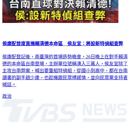
侯康配首度直搗賴清德本命區 侯友宜：將設新特偵組查弊
侯康配登記後，南臺灣的首場造勢晚會，26日晚上在對手賴清
德的本命區台南登場，主辦單位號稱湧入三萬人，侯友宜除了
主攻台南弊案，喊出要重組特偵組，從國小到高中，都在台南
讀書的副手趙少康，也趁機跟民眾搏感情，並向民眾黨支持者
喊話。
政治
深入時事，一觸即見