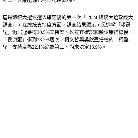
這是總統大選候選人確定後的第一次「 2024 總統大選政經大
調查」，在總統支持度方面，調查結果顯示，民進黨「賴蕭
配」仍居冠獲得30.5%支持度、侯友宜確認和趙少康搭檔後，
「侯康配」衝到28.7%居次，柯文哲與吳欣盈搭檔的「柯盈
配」支持度為22.1%淪為第三、尚未決定13.9%。