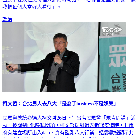
政治
柯文哲：台北男人去八大「是為了business不是娛樂」
民眾黨總統參選人柯文哲26日下午出席民眾黨「眾青開講」活
動，被問到E化隱私問題，柯文哲提到過去新冠疫情時，北市
府有建立場所出入data，真有監測八大行業，透露數據顯示北
市八大行業週六、週日生意不好，直言「所以表示台北的男人