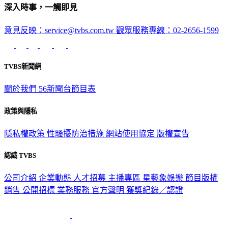
意見反映：service@tvbs.com.tw
觀眾服務專線：02-2656-1599
TVBS新聞網
關於我們
56新聞台節目表
政策與隱私
隱私權政策
性騷擾防治措施
網站使用協定
版權宣告
認識 TVBS
公司介紹
企業動態
人才招募
主播專區
星藝象娛樂
節目版權
銷售
公開招標
業務服務
官方聲明
獲獎紀錄／認證
2026 © TVBS Media Inc. All Rights Reserved. 台北市內湖區瑞