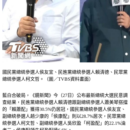
國民黨總統參選人侯友宜、民進黨總統參選人賴清德、民眾黨
總統參選人柯文哲。（圖／TVBS資料畫面）
藍白合破局，《鏡新聞》今（27日）公布最新總統大選民意調
查結果，民進黨總統參選人賴清德跟副總統參選人蕭美琴搭擋
的「賴蕭配」獲得30.5%仍居冠，國民黨總統參選人侯友宜、
副總統參選人趙少康的「侯康配」則以28.7%居次，民眾黨總
統參選人柯文哲、副總統參選人吳欣盈「柯盈配」的22.1%淪
老三，侯康配領先柯盈配達6.6%。