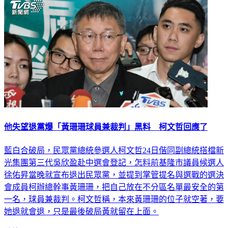
他失望退黨爆「黃珊珊球員兼裁判」黑料 柯文哲回應了
藍白合破局，民眾黨總統參選人柯文哲24日偕同副總統搭檔新
光集團第三代吳欣盈赴中選會登記，怎料前基隆市議員候選人
徐佑昇當晚就宣布退出民眾黨，並提到掌管提名與選戰的選決
會成員柯辦總幹事黃珊珊，把自己放在不分區名單最安全的第
一名，球員兼裁判。柯文哲稱，本來黃珊珊的位子就空著，要
她退就會退，只是最後破局黃就留在上面。
政治