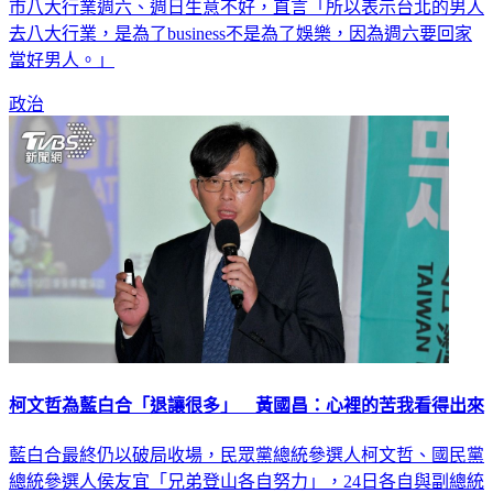
去八大行業，是為了business不是為了娛樂，因為週六要回家
當好男人。」
政治
柯文哲為藍白合「退讓很多」 黃國昌：心裡的苦我看得出來
藍白合最終仍以破局收場，民眾黨總統參選人柯文哲、國民黨
總統參選人侯友宜「兄弟登山各自努力」，24日各自與副總統
參選人吳欣盈、趙少康赴中選會登記。名列民眾黨不分區立委