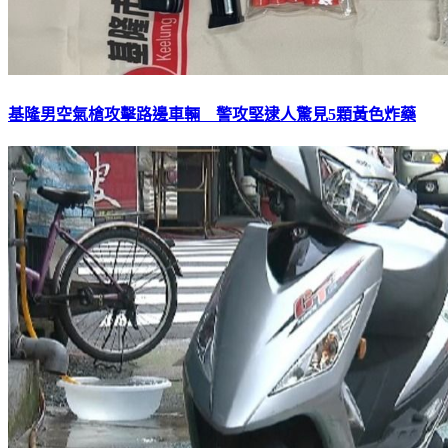
基隆男空氣槍攻擊路邊車輛 警攻堅逮人驚見5顆黃色炸藥