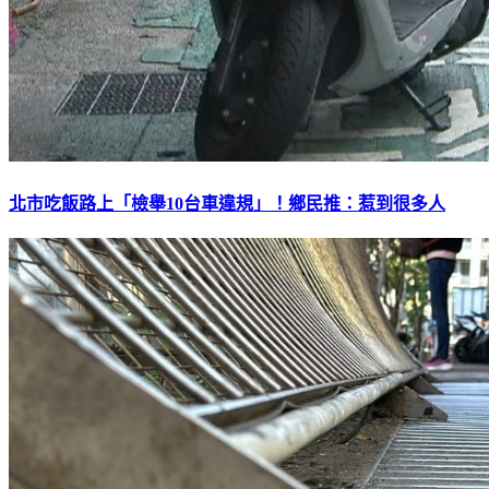
北市吃飯路上「檢舉10台車違規」！鄉民推：惹到很多人