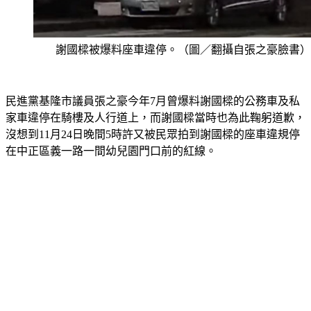
謝國樑被爆料座車違停。（圖／翻攝自張之豪臉書）
民進黨基隆市議員張之豪今年7月曾爆料謝國樑的公務車及私
家車違停在騎樓及人行道上，而謝國樑當時也為此鞠躬道歉，
沒想到11月24日晚間5時許又被民眾拍到謝國樑的座車違規停
在中正區義一路一間幼兒園門口前的紅線。