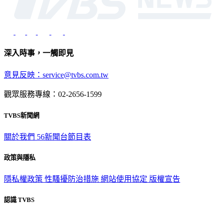
深入時事，一觸即見
意見反映：service@tvbs.com.tw
觀眾服務專線：02-2656-1599
TVBS新聞網
關於我們
56新聞台節目表
政策與隱私
隱私權政策
性騷擾防治措施
網站使用協定
版權宣告
認識 TVBS
公司介紹
企業動態
人才招募
主播專區
星藝象娛樂