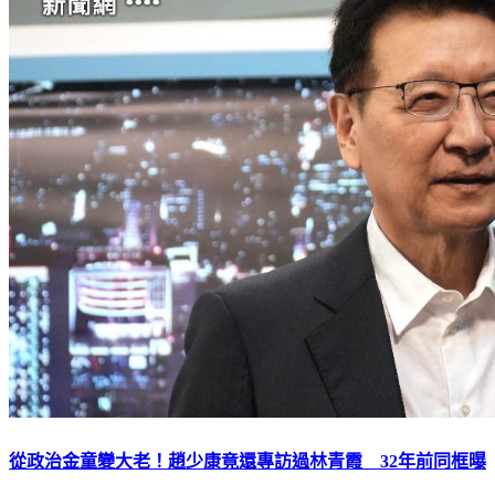
從政治金童變大老！趙少康竟還專訪過林青霞 32年前同框曝