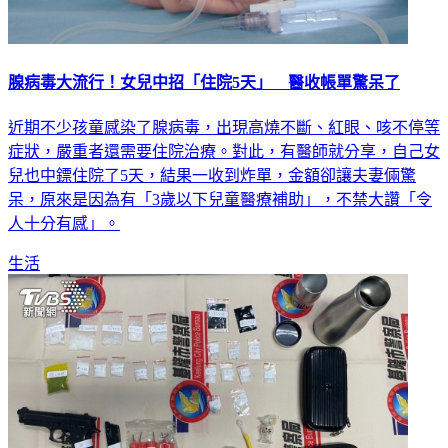
腺病毒大流行！女兒中招「住院5天」 醫收帳單驚呆了
近期不少孩童感染了腺病毒，出現高燒不斷、紅眼、咳不停等
症狀，嚴重者還需要住院治療。對此，有醫師就分享，自己女
兒也中鏢住院了5天，結果一收到炸單，金額卻讓夫妻倆驚
呆，原來是因為有「3歲以下兒童醫療補助」，不禁大讚「令
人十分有感」。
生活