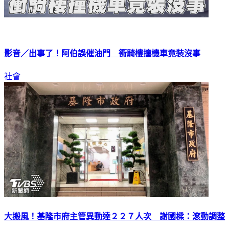
影音／出事了！阿伯誤催油門 衝騎樓撞機車竟裝沒事
社會
大搬風！基隆市府主管異動達２２７人次 謝國樑：滾動調整
民主進步黨基隆市議會黨團，在今天１３號的聯合總質詢中，