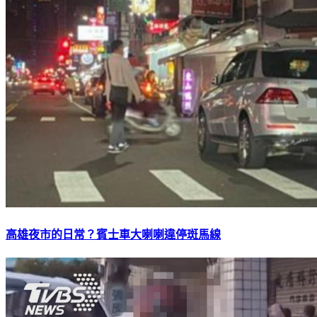
高雄夜市的日常？賓士車大喇喇違停斑馬線