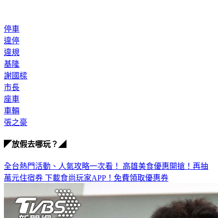
停車
違停
違規
基隆
謝國樑
市長
座車
車輛
張之豪
◤放假去哪玩？◢
全台熱門活動、人氣攻略一次看！
高雄美食優惠開搶！再抽
萬元住宿券
下載食尚玩家APP！免費領取優惠券