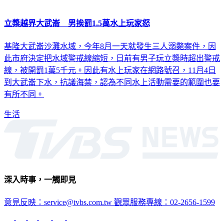
立槳越界大武崙 男挨罰1.5萬水上玩家怒
基隆大武崙沙灘水域，今年8月一天就發生三人溺斃案件，因
此市府決定把水域警戒線縮短，日前有男子玩立槳時超出警戒
線，被開罰1萬5千元。因此有水上玩家在網路號召，11月4日
到大武崙下水，抗議海禁，認為不同水上活動需要的範圍也要
有所不同。
生活
深入時事，一觸即見
意見反映：service@tvbs.com.tw
觀眾服務專線：02-2656-1599