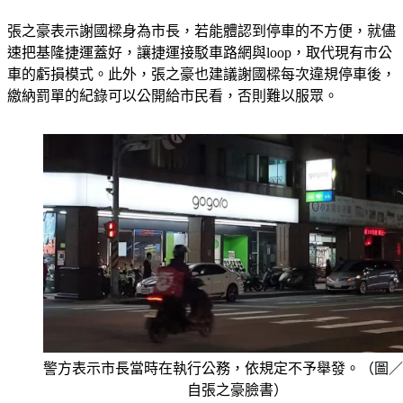
張之豪表示謝國樑身為市長，若能體認到停車的不方便，就儘
速把基隆捷運蓋好，讓捷運接駁車路網與loop，取代現有市公
車的虧損模式。此外，張之豪也建議謝國樑每次違規停車後，
繳納罰單的紀錄可以公開給市民看，否則難以服眾。
警方表示市長當時在執行公務，依規定不予舉發。（圖／
自張之豪臉書）