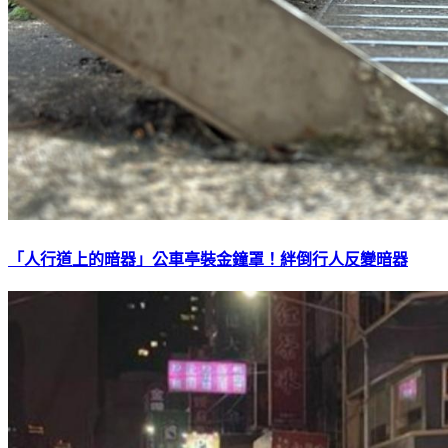
「人行道上的暗器」公車亭裝金鐘罩！絆倒行人反變暗器