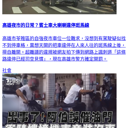
高雄夜市的日常？賓士車大喇喇違停斑馬線
高雄市苓雅區的自強夜市車位一位難求，沒想到有駕駛疑似找
不到停車格，異想天開的把車違停在人來人往的斑馬線上後，
擅自離開。超離譜的違規被網友拍下傳到網路上諷刺道「這條
路違停已經司空見慣」，現在高雄市警方確定開罰。
社會