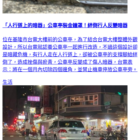
「人行道上的暗器」公車亭裝金鐘罩！絆倒行人反變暗器
位在基隆市台電大樓前的公車亭，為了結合台電大樓整體外觀
設計，所以台電就認養公車亭一起進行改造，不過這個設計卻
是暗藏危機，有行人走在人行道上，卻被公車亭的支撐腳給絆
倒了，造成挫傷與瘀青，公車亭反變成了傷人暗器，台電表
示：將在一個月內切除四個邊角，並禁止機車停放公車亭旁。
生活