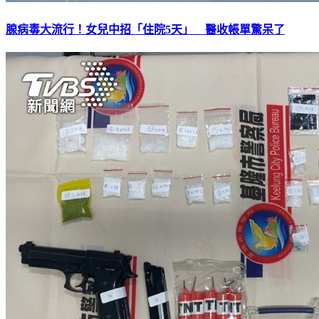
腺病毒大流行！女兒中招「住院5天」 醫收帳單驚呆了