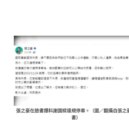
張之豪在臉書爆料謝國樑違規停車。（圖／翻攝自張之
書）