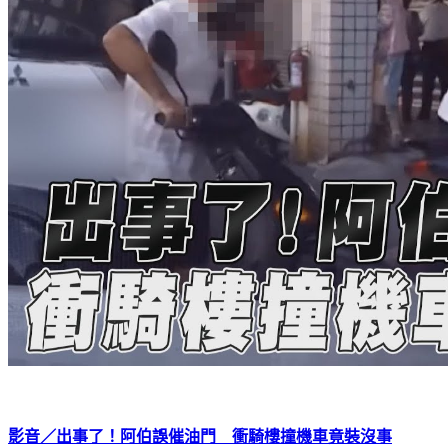
影音／出事了！阿伯誤催油門 衝騎樓撞機車竟裝沒事