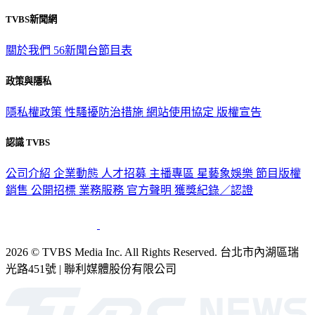
TVBS新聞網
關於我們
56新聞台節目表
政策與隱私
隱私權政策
性騷擾防治措施
網站使用協定
版權宣告
認識 TVBS
公司介紹
企業動態
人才招募
主播專區
星藝象娛樂
節目版權
銷售
公開招標
業務服務
官方聲明
獲獎紀錄／認證
2026 © TVBS Media Inc. All Rights Reserved. 台北市內湖區瑞
光路451號 | 聯利媒體股份有限公司