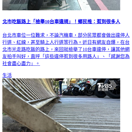
北市吃飯路上「檢舉10台車違規」！鄉民推：惹到很多人
台北市車位一位難求，不論汽機車，部分民眾都會做出違停人
行道、紅線，甚至騎上人行道等行為。近日有網友自爆，在台
北市光走路吃飯的路上，來回就檢舉了10台車違停，讓其他網
友拍手叫好，直呼「這些違停惹到很多用路人」、「感謝您為
社會盡心盡力」。
生活