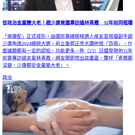
從政治金童變大老！趙少康竟還專訪過林青霞 32年前同框曝
「侯康配」正式成形，由國民黨總統候選人侯友宜搭擋副手趙
少康角逐2024總統大選。前立委郭正亮大讚他很「百搭」，什
麼議題都有一定的認知，功能更多，昨（25）日還發現他32年
前曾專訪過女星林青霞，網友隨即挖出該畫面，驚呼「青霞都
沒變，少康都從金童變大老」。
政治