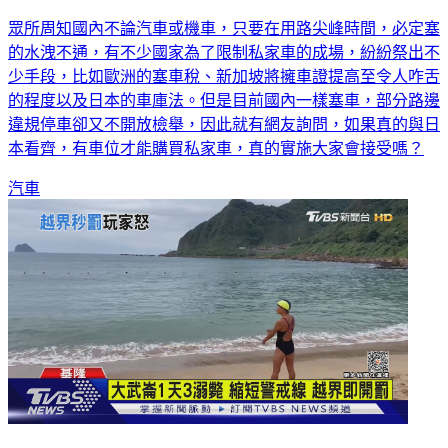
眾所周知國內不論汽車或機車，只要在用路尖峰時間，必定塞
的水洩不通，有不少國家為了限制私家車的成場，紛紛祭出不
少手段，比如歐洲的塞車稅、新加坡將擁車證提高至令人咋舌
的程度以及日本的車庫法。但是目前國內一樣塞車，部分路邊
違規停車卻又不開放檢舉，因此就有網友詢問，如果真的與日
本看齊，有車位才能購買私家車，真的實施大家會接受嗎？
汽車