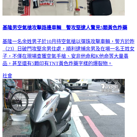
基隆男空氣槍攻擊路邊車輛 警攻堅逮人驚見5顆黃色炸藥
基隆一名余姓男子於10月持空氣槍以彈珠攻擊車輛，警方於昨
（23）日破門攻堅余男住處，順利逮捕余男及在場一名王姓女
子，不僅在現場查獲空氣手槍、安非他命和K他命等大量毒
品，甚至還有5顆印有TNT黃色炸藥字樣的爆裂物。
社會