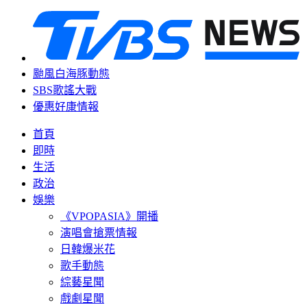
颱風白海豚動態
SBS歌謠大戰
優惠好康情報
首頁
即時
生活
政治
娛樂
《VPOPASIA》開播
演唱會搶票情報
日韓爆米花
歌手動態
綜藝星聞
戲劇星聞