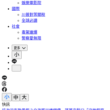
娛樂電影院
國際
川普對等關稅
全球必讀
社會
毒駕連爆
警察愛無限
更多
快訊