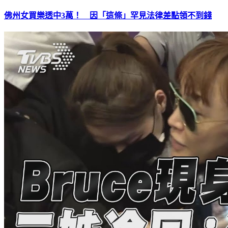
佛州女買樂透中3萬！ 因「這條」罕見法律差點領不到錢