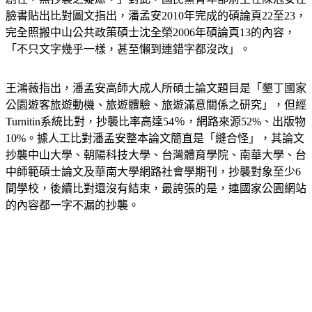
完全照搬中山公共政策碩士沈全榮2006年碩論頁13的內容，
「不只文字幾乎一樣，甚至懶到連錯字都沒改」。
王鴻薇指出，潘孟安高師大成人所碩士論文題目是「墾丁國家
公園遊客旅遊動機、旅遊體驗、旅遊滿意關係之研究」，但經
Turnitin系統比對，抄襲比率高達54％，網路來源52%、出版物
10%。據人工比對潘孟安整本論文簡直是「縫合怪」，其論文
抄襲中山大學、朝陽科技大學、台灣體育學院、南華大學、台
中師範碩士論文及華南大學網路社會學期刊，抄襲對象至少6
間學校，後續比對還沒有結束，最誇張的是，連國家公園網站
的內容都一字不漏的抄襲。