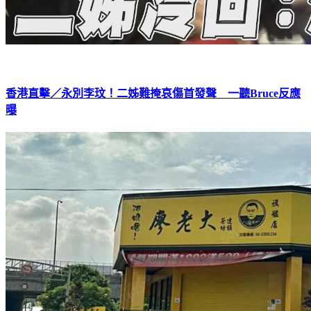
香港直擊／永別李玟！二姊難掩哀傷首發聲 一聽Bruce反應
曝