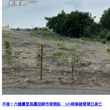
不捨！六連霸里長農田耕作突倒臥 3小時候被發現已身亡