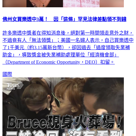
佛州女買樂透中3萬！ 因「這條」罕見法律差點領不到錢
許多樂透中獎者在得知消息後，絕對第一時間領走意外之財，
不過竟有人「無法領獎」；美國一名婦人表示，自己買樂透中
了1千美元（約3.15萬新台幣），卻因過去「過度領取失業補
助金」，導致獎金被失業補助處理單位「經濟機會部」
（Department of Economic Opportunity，DEO）扣留。
國際