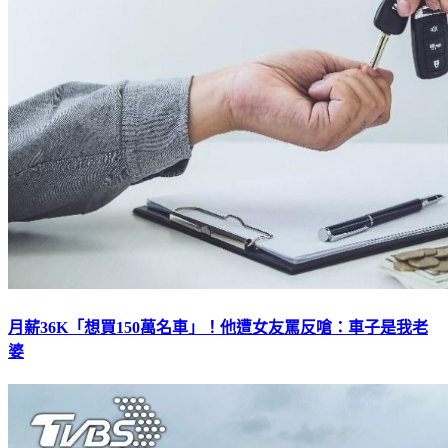
月薪36K「想買150萬名車」！他遭女友罵反嗆：車子是我老
婆