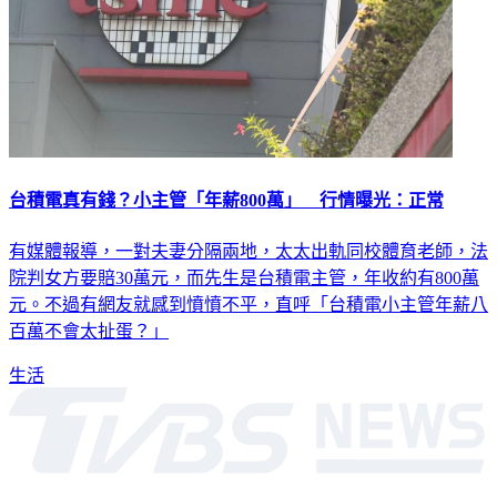
台積電真有錢？小主管「年薪800萬」 行情曝光：正常
有媒體報導，一對夫妻分隔兩地，太太出軌同校體育老師，法
院判女方要賠30萬元，而先生是台積電主管，年收約有800萬
元。不過有網友就感到憤憤不平，直呼「台積電小主管年薪八
百萬不會太扯蛋？」
生活
深入時事，一觸即見