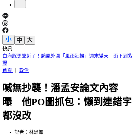
快訊
南港瑪莎拉蒂撞路邊車輛！駕駛肇逃留「喪屍菸彈」
首頁
｜
政治
喊無抄襲！潘孟安論文內容
曝 他PO圖抓包：懶到連錯字
都沒改
記者：林恩如
發佈時間：2023.08.01 15:50