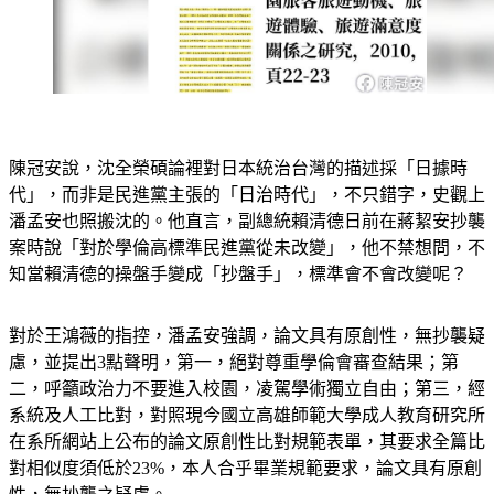
陳冠安說，沈全榮碩論裡對日本統治台灣的描述採「日據時
代」，而非是民進黨主張的「日治時代」，不只錯字，史觀上
潘孟安也照搬沈的。他直言，副總統賴清德日前在蔣絜安抄襲
案時說「對於學倫高標準民進黨從未改變」，他不禁想問，不
知當賴清德的操盤手變成「抄盤手」，標準會不會改變呢？
對於王鴻薇的指控，潘孟安強調，論文具有原創性，無抄襲疑
慮，並提出3點聲明，第一，絕對尊重學倫會審查結果；第
二，呼籲政治力不要進入校園，凌駕學術獨立自由；第三，經
系統及人工比對，對照現今國立高雄師範大學成人教育研究所
在系所網站上公布的論文原創性比對規範表單，其要求全篇比
對相似度須低於23%，本人合乎畢業規範要求，論文具有原創
性，無抄襲之疑慮。