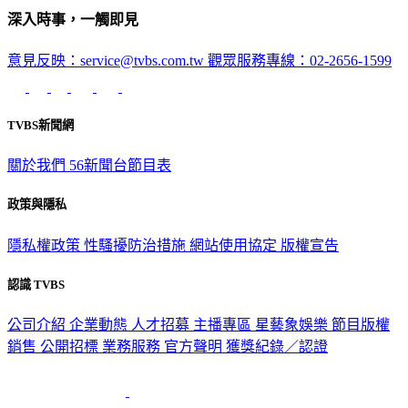
意見反映：service@tvbs.com.tw
觀眾服務專線：02-2656-1599
TVBS新聞網
關於我們
56新聞台節目表
政策與隱私
隱私權政策
性騷擾防治措施
網站使用協定
版權宣告
認識 TVBS
公司介紹
企業動態
人才招募
主播專區
星藝象娛樂
節目版權
銷售
公開招標
業務服務
官方聲明
獲獎紀錄／認證
2026 © TVBS Media Inc. All Rights Reserved. 台北市內湖區瑞