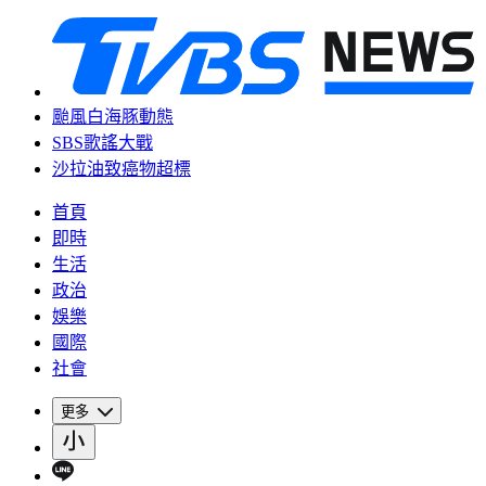
颱風白海豚動態
SBS歌謠大戰
沙拉油致癌物超標
首頁
即時
生活
政治
娛樂
國際
社會
更多