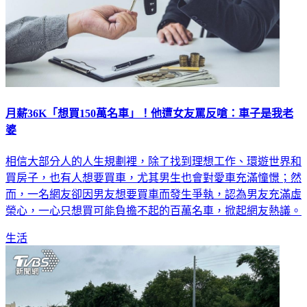
月薪36K「想買150萬名車」！他遭女友罵反嗆：車子是我老
婆
相信大部分人的人生規劃裡，除了找到理想工作、環遊世界和
買房子，也有人想要買車，尤其男生也會對愛車充滿憧憬；然
而，一名網友卻因男友想要買車而發生爭執，認為男友充滿虛
榮心，一心只想買可能負擔不起的百萬名車，掀起網友熱議。
生活