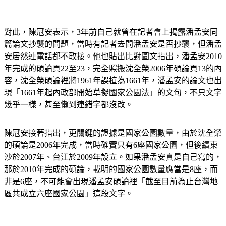
對此，陳冠安表示，3年前自己就曾在記者會上揭露潘孟安同
篇論文抄襲的問題，當時有記者去問潘孟安是否抄襲，但潘孟
安居然連電話都不敢接。他也貼出比對圖文指出，潘孟安2010
年完成的碩論頁22至23，完全照搬沈全榮2006年碩論頁13的內
容，沈全榮碩論裡將1961年誤植為1661年，潘孟安的論文也出
現「1661年起內政部開始草擬國家公園法」的文句，不只文字
幾乎一樣，甚至懶到連錯字都沒改。
陳冠安接著指出，更關鍵的證據是國家公園數量，由於沈全榮
的碩論是2006年完成，當時確實只有6座國家公園，但後續東
沙於2007年、台江於2009年設立。如果潘孟安真是自己寫的，
那於2010年完成的碩論，載明的國家公園數量應當是8座，而
非是6座，不可能會出現潘孟安碩論裡「截至目前為止台灣地
區共成立六座國家公園」這段文字。