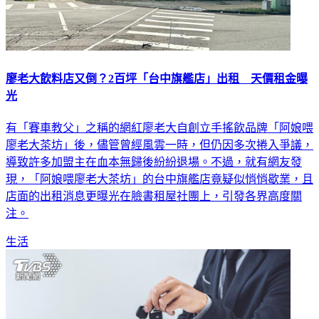
廖老大飲料店又倒？2百坪「台中旗艦店」出租 天價租金曝
光
有「賽車教父」之稱的網紅廖老大自創立手搖飲品牌「阿娘喂
廖老大茶坊」後，儘管曾經風雲一時，但仍因多次捲入爭議，
導致許多加盟主在血本無歸後紛紛退場。不過，就有網友發
現，「阿娘喂廖老大茶坊」的台中旗艦店竟疑似悄悄歇業，且
店面的出租消息更曝光在臉書租屋社團上，引發各界高度關
注。
生活