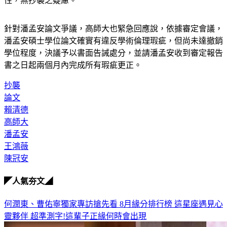
針對潘孟安論文爭議，高師大也緊急回應說，依據審定會議，
潘孟安碩士學位論文確實有違反學術倫理瑕疵，但尚未達撤銷
學位程度，決議予以書面告誡處分，並請潘孟安收到審定報告
書之日起兩個月內完成所有瑕疵更正。
抄襲
論文
賴清德
高師大
潘孟安
王鴻薇
陳冠安
◤人氣夯文◢
何潤東、曹佑寧獨家專訪搶先看
8月緣分排行榜 這星座遇見心
靈夥伴
超準測字!這輩子正緣何時會出現