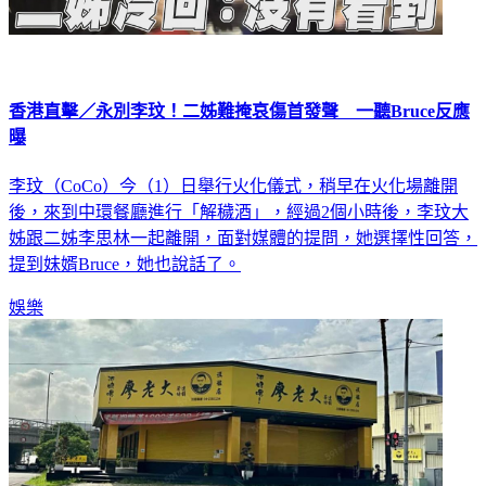
香港直擊／永別李玟！二姊難掩哀傷首發聲 一聽Bruce反應
曝
李玟（CoCo）今（1）日舉行火化儀式，稍早在火化場離開
後，來到中環餐廳進行「解穢酒」，經過2個小時後，李玟大
姊跟二姊李思林一起離開，面對媒體的提問，她選擇性回答，
提到妹婿Bruce，她也說話了。
娛樂