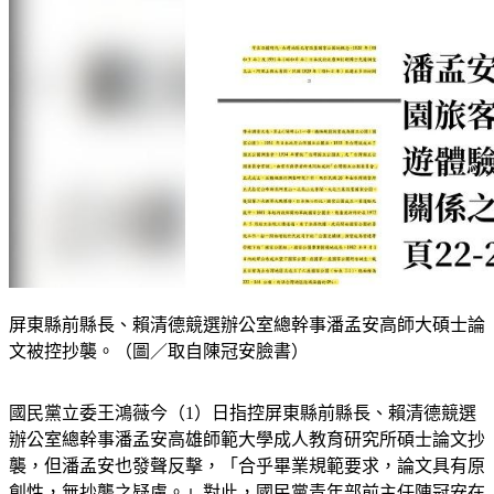
屏東縣前縣長、賴清德競選辦公室總幹事潘孟安高師大碩士論
文被控抄襲。（圖／取自陳冠安臉書）
國民黨立委王鴻薇今（1）日指控屏東縣前縣長、賴清德競選
辦公室總幹事潘孟安高雄師範大學成人教育研究所碩士論文抄
襲，但潘孟安也發聲反擊，「合乎畢業規範要求，論文具有原
創性，無抄襲之疑慮。」對此，國民黨青年部前主任陳冠安在
臉書貼出比對圖文指出，潘孟安2010年完成的碩論頁22至23，