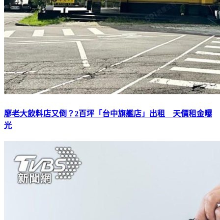
廖老大飲料店又倒？2百坪「台中旗艦店」出租 天價租金曝
光