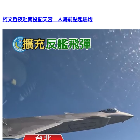
柯文哲夜赴南投配天宮 人海前點起馬炮