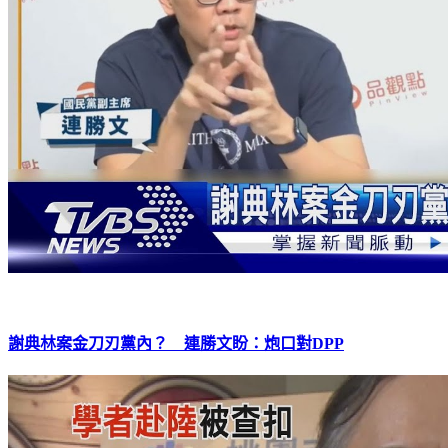
謝典林案金刀刃黨內？ 連勝文盼：炮口對DPP