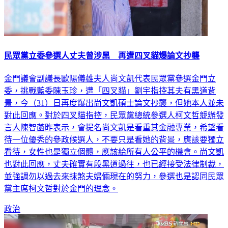
民眾黨立委參選人丈夫曾涉黑 再遭四叉貓爆論文抄襲
金門議會副議長歐陽儀雄夫人尚文凱代表民眾黨參選金門立
委，挑戰藍委陳玉珍，遭「四叉貓」劉宇指控其夫有黑道背
景，今（31）日再度爆出尚文凱碩士論文抄襲，但她本人並未
對此回應。對於四叉貓指控，民眾黨總統參選人柯文哲競辦發
言人陳智菡昨表示，會提名尚文凱是看重其金融專業，希望看
待一位優秀的參政候選人，不要只是看她的背景，應該要獨立
看待，女性也是獨立個體，應該給所有人公平的機會。尚文凱
也對此回應，丈夫確實有段黑道過往，也已經接受法律制裁，
並強調勿以過去來抹煞夫婦倆現在的努力，參選也是認同民眾
黨主席柯文哲對於金門的理念。
政治