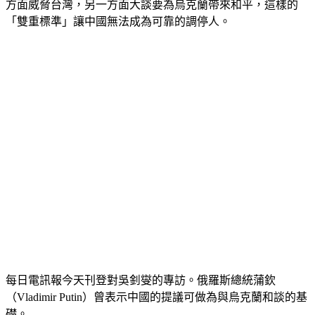
方面威脅台灣，另一方面大談要為烏克蘭帶來和平，這樣的
「雙重標準」讓中國無法成為可靠的調停人。
每日電訊報今天刊登對吳釗燮的專訪。俄羅斯總統蒲欽
（Vladimir Putin）曾表示中國的提議可做為與烏克蘭和談的基
礎。