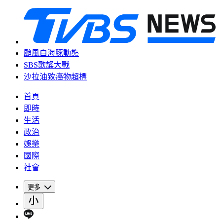
颱風白海豚動態
SBS歌謠大戰
沙拉油致癌物超標
首頁
即時
生活
政治
娛樂
國際
社會
更多