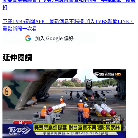
陸委會主動證實！學者7月赴陸遭查扣4小時 手機筆電一度被
扣
下載TVBS新聞APP，最新消息不漏接
加入TVBS新聞LINE，
重點新聞一次看
延伸閱讀