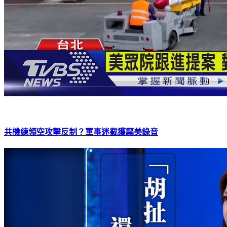
共機練領空攻擊反制？軍事迷截獲驅美錄音