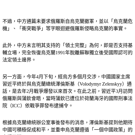
不過，中方通篇未要求俄羅斯自烏克蘭撤軍，並以「烏克蘭危
機」、「衝突戰爭」等字眼迴避俄羅斯侵略烏克蘭的事實。
此外，中方未言明其支持的「領土完整」為何，即是否支持基
輔立場，完全恢復烏克蘭1991年脫離蘇聯獨立後受國際認可的
法定領土邊界。
另一方面，今年4月下旬，經烏方多個月交涉，中國國家主席
習近平終於與烏克蘭總統澤倫斯基（Volodymyr Zelenskyy）通
話，是去年2月戰爭爆發以來首次。在此之前，習近平3月訪問
俄羅斯與蒲欽會晤，當時蒲欽已遭位於荷蘭海牙的國際刑事法
院（ICC）依戰爭罪發布逮捕令。
根據烏克蘭總統辦公室事後發布的消息，澤倫斯基提到他期待
中國可積極促成和平，並重申烏克蘭遵循「一個中國政策」的