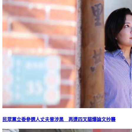
民眾黨立委參選人丈夫曾涉黑 再遭四叉貓爆論文抄襲