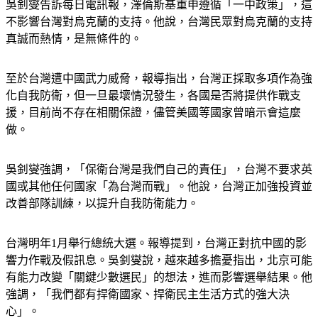
吳釗燮告訴每日電訊報，澤倫斯基重申遵循「一中政策」，這
不影響台灣對烏克蘭的支持。他說，台灣民眾對烏克蘭的支持
真誠而熱情，是無條件的。
至於台灣遭中國武力威脅，報導指出，台灣正採取多項作為強
化自我防衛，但一旦最壞情況發生，各國是否將提供作戰支
援，目前尚不存在相關保證，儘管美國等國家曾暗示會這麼
做。
吳釗燮強調，「保衛台灣是我們自己的責任」，台灣不要求英
國或其他任何國家「為台灣而戰」。他說，台灣正加強投資並
改善部隊訓練，以提升自我防衛能力。
台灣明年1月舉行總統大選。報導提到，台灣正對抗中國的影
響力作戰及假訊息。吳釗燮說，越來越多擔憂指出，北京可能
有能力改變「關鍵少數選民」的想法，進而影響選舉結果。他
強調，「我們都有捍衛國家、捍衛民主生活方式的強大決
心」。