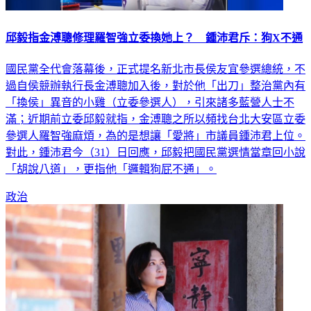
邱毅指金溥聰修理羅智強立委換她上？ 鍾沛君斥：狗X不通
國民黨全代會落幕後，正式提名新北市長侯友宜參選總統，不
過自侯競辦執行長金溥聰加入後，對於他「出刀」整治黨內有
「換侯」異音的小雞（立委參選人），引來諸多藍營人士不
滿；近期前立委邱毅就指，金溥聰之所以頻找台北大安區立委
參選人羅智強麻煩，為的是想讓「愛將」市議員鍾沛君上位。
對此，鍾沛君今（31）日回應，邱毅把國民黨選情當章回小說
「胡說八道」，更指他「邏輯狗屁不通」。
政治