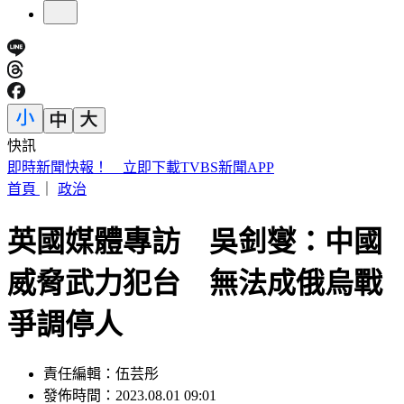
快訊
疲勞提不起勁是警訊！醫揭「半憂鬱」危機 這樣吃睡才能好
首頁
｜
政治
英國媒體專訪 吳釗燮：中國
威脅武力犯台 無法成俄烏戰
爭調停人
責任編輯：伍芸彤
發佈時間：2023.08.01 09:01