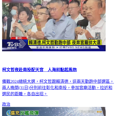
柯文哲夜赴南投配天宮 人海前點起馬炮
備戰2024總統大選，柯文哲跟賴清德，這兩天勤跑中部選區，
兩人晚間(31日)分別前往彰化和南投，參加宮廟活動，拉近和
選民的距離，各自出招。
政治