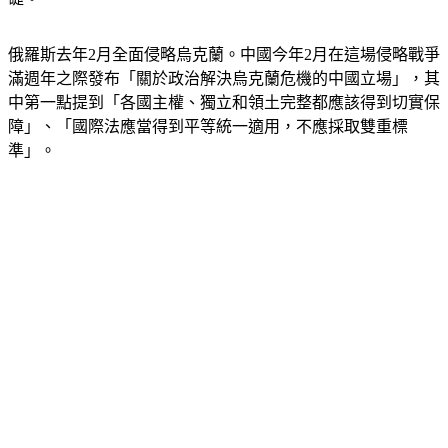
俄羅斯去年2月全面侵略烏克蘭。中國今年2月在這場侵略戰爭
滿週年之際發布「關於政治解決烏克蘭危機的中國立場」，其
中第一點提到「各國主權、獨立和領土完整都應該得到切實保
障」、「國際法應當得到平等統一適用，不應採取雙重標
準」。