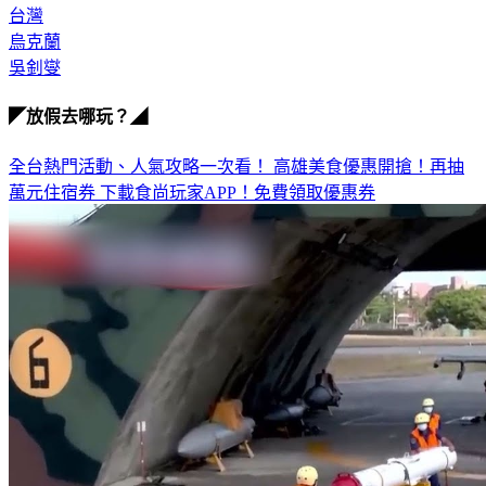
台灣
烏克蘭
吳釗燮
◤放假去哪玩？◢
全台熱門活動、人氣攻略一次看！
高雄美食優惠開搶！再抽
萬元住宿券
下載食尚玩家APP！免費領取優惠券