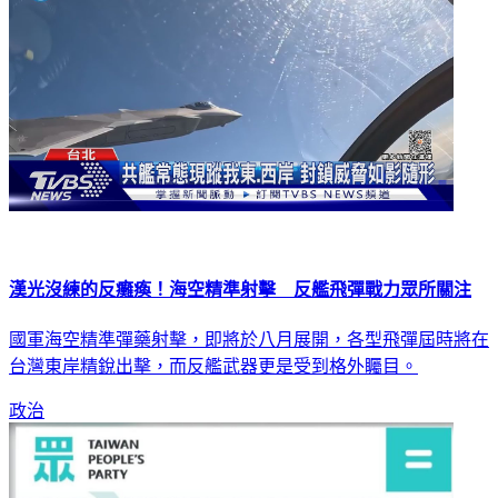
漢光沒練的反癱瘓！海空精準射擊 反艦飛彈戰力眾所關注
國軍海空精準彈藥射擊，即將於八月展開，各型飛彈屆時將在
台灣東岸精銳出擊，而反艦武器更是受到格外矚目。
政治