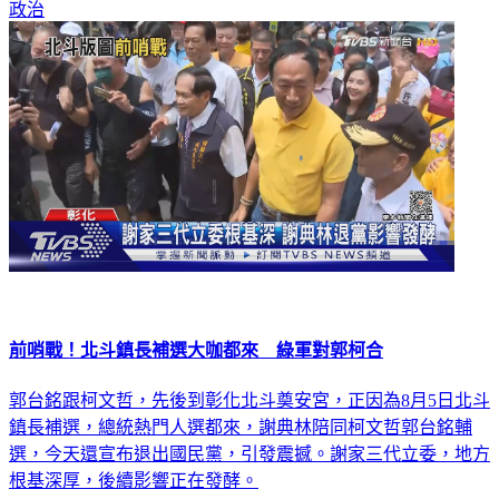
政治
前哨戰！北斗鎮長補選大咖都來 綠軍對郭柯合
郭台銘跟柯文哲，先後到彰化北斗奠安宮，正因為8月5日北斗
鎮長補選，總統熱門人選都來，謝典林陪同柯文哲郭台銘輔
選，今天還宣布退出國民黨，引發震撼。謝家三代立委，地方
根基深厚，後續影響正在發酵。