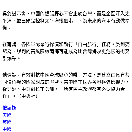
吳釗燮示警，中國的擴張野心不會止於台灣，而是企圖深入太
平洋，並已鎖定控制太平洋幾個港口，為未來的海軍行動做準
備。
在南海，各國軍隊舉行操演和執行「自由航行」任務。吳釗燮
認為，誤判的高風險讓南海可能成為比台灣海峽更危險的衝突
引爆點。
他強調，有效對抗中國全球野心的唯一方法，是建立由具有共
同價值觀的國家組成的聯盟。當中國在世界各地擴張影響力，
從非洲、中亞到拉丁美洲，「所有民主政體都有必要協力合
作」。（中央社）
俄羅斯
美國
英國
中國