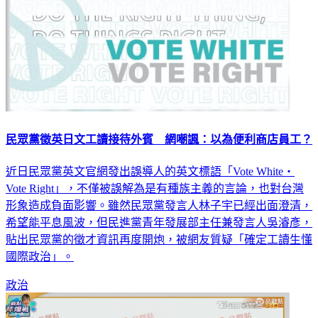
民眾黨徵英日文工讀接待外賓 網嘲諷：以為便利商店員工？
近日民眾黨英文官網發出誤導人的英文標語「Vote White・
Vote Right」，不僅被誤解為是有種族主義的言論，也對台灣
形象造成負面影響。雖然民眾黨發言人林子宇已經出面澄清，
希望能平息風波，但民進黨青年發展部主任兼發言人吳濬彥，
貼出民眾黨的徵才資訊再度開炮，被網友質疑「確定工讀生懂
國際政治」。
政治