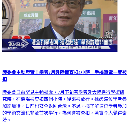
陸委會主動證實！學者7月赴陸遭查扣4小時 手機筆電一度被
扣
陸委會日前罕見主動揭露，7月下旬有學者赴大陸進行學術研
究時，在機場被查扣四個小時，後來被放行。據悉這位學者參
加論壇後，日前也安全返回台灣。不過，據了解這位學者參加
的學術交流也非並首次舉行，為何會被查扣，著實令人覺得奇
妙。