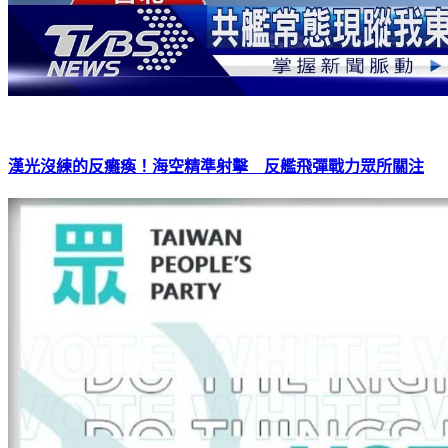
漢光沒練的反癱瘓！海空精準射擊 反艦飛彈戰力眾所關注