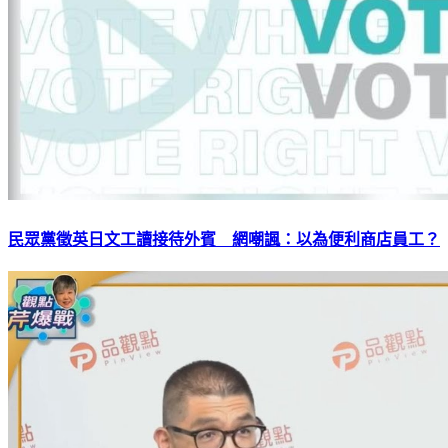
民眾黨徵英日文工讀接待外賓 網嘲諷：以為便利商店員工？