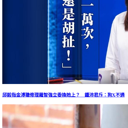
邱毅指金溥聰修理羅智強立委換她上？ 鍾沛君斥：狗X不通