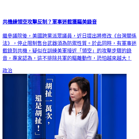
共機練領空攻擊反制？軍事迷截獲驅美錄音
繼參議院後，美國跨黨派眾議員，近日提出將修改《台灣關係
法》，停止限制售台武器須為防禦性質。於此同時，有軍事迷
截錄到共機，疑似在訓練美軍接近「領空」的攻擊步驟的錄
音，專家認為，這不排除共軍的驅離動作，恐怕越來越大！
政治