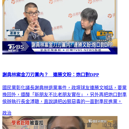
謝典林案金刀刃黨內？ 連勝文盼：炮口對DPP
國民黨彰化議長謝典林退黨事件，政壇球友連勝文喊話，要黨
挽回外，還酸「新朋友不比老朋友實在」，另外再把炮口對準
侯辦執行長金溥聰，直說請把凶狠惡毒的一面對準民進黨。
政治