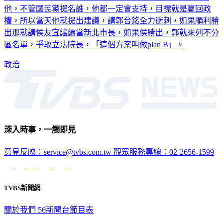
他，不管國民黨提名誰，他都一定會支持，目標就是贏回政
權，所以當天他就提出建議，請郭台銘全力衝刺，如果順利勝
出那就請侯友宜繼續當新北市長，如果侯勝出，郭就來列不分
區名單，爭取立法院長，「這個方案叫做plan B」。
政治
深入時事，一觸即見
意見反映：service@tvbs.com.tw
觀眾服務專線：02-2656-1599
TVBS新聞網
關於我們
56新聞台節目表