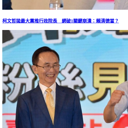
柯文哲拋最大黨推行政院長 網破1關鍵崩潰：賴清德當？