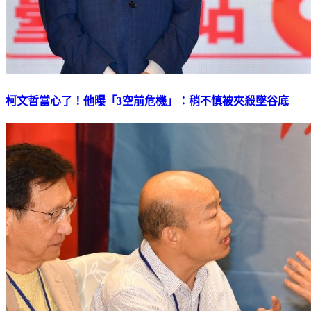
柯文哲當心了！他曝「3空前危機」：稍不慎被夾殺墜谷底