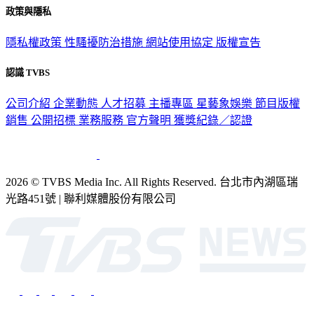
政策與隱私
隱私權政策
性騷擾防治措施
網站使用協定
版權宣告
認識 TVBS
公司介紹
企業動態
人才招募
主播專區
星藝象娛樂
節目版權
銷售
公開招標
業務服務
官方聲明
獲獎紀錄／認證
2026 © TVBS Media Inc. All Rights Reserved. 台北市內湖區瑞
光路451號 | 聯利媒體股份有限公司