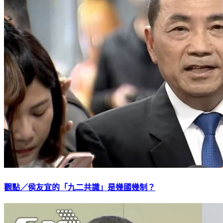
觀點／侯友宜的「九二共識」是幾國幾制？