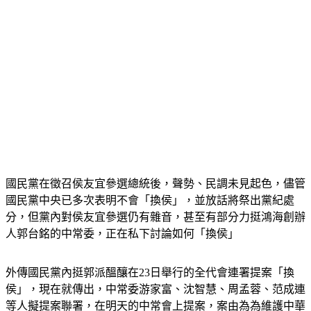
國民黨在徵召侯友宜參選總統後，聲勢、民調未見起色，儘管
國民黨中央已多次表明不會「換侯」，並放話將祭出黨紀處
分，但黨內對侯友宜參選仍有雜音，甚至有部分力挺鴻海創辦
人郭台銘的中常委，正在私下討論如何「換侯」
外傳國民黨內挺郭派醞釀在23日舉行的全代會連署提案「換
侯」，現在就傳出，中常委游家富、沈智慧、周孟蓉、范成連
等人擬提案聯署，在明天的中常會上提案，案由為為維護中華