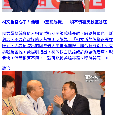
柯文哲當心了！他曝「3空前危機」：稍不慎被夾殺墜谷底
民眾黨總統參選人柯文哲近期民調成績亮眼，網路聲量也不斷
飆高，不過資深媒體人黃揚明反認為，「柯文哲的危機正要來
臨」，因為柯喊出的國會最大黨推薦閣揆、聯合政府都將更有
挑戰及困難，黃揚明指出，柯的快言快語或許能讓仇者痛、親
者快，但若稍有不慎，「就可能被藍綠夾殺、墜落谷底」。
政治