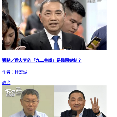
觀點／侯友宜的「九二共識」是幾國幾制？
作者：桂宏誠
政治