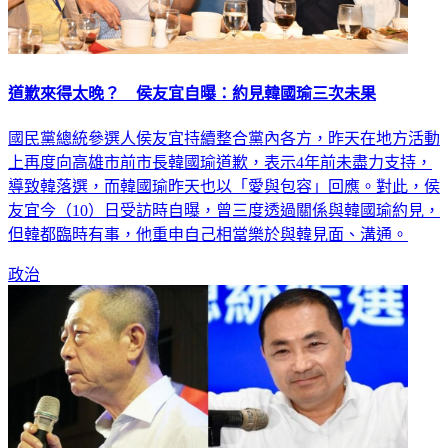
道歉來得太晚？ 侯友宜自曝：約見韓國瑜三次未果
國民黨總統參選人侯友宜持續整合黨內各方，昨天在地方活動
上再度向高雄市前市長韓國瑜道歉，表示4年前未盡力支持，
導致韓落選，而韓國瑜昨天也以「愛與包容」回應。對此，侯
友宜今（10）日受訪時自曝，曾三度透過關係與韓國瑜約見，
但韓都臨時有事，他重申自己相當樂於與韓見面、溝通。
政治