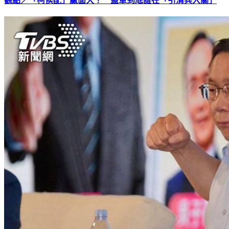
觀點／「柯侯配」贏面大？ 藍軍到底誰在「引清兵入關」