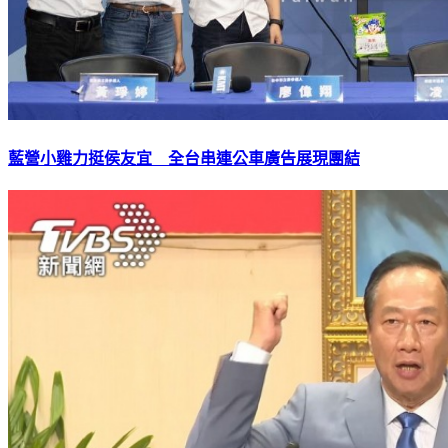
藍營小雞力挺侯友宜 全台串連公車廣告展現團結