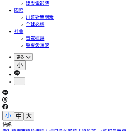
娛樂電影院
國際
川普對等關稅
全球必讀
社會
毒駕連爆
警察愛無限
更多
快訊