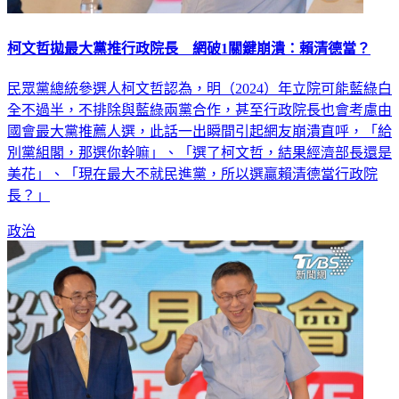
柯文哲拋最大黨推行政院長 網破1關鍵崩潰：賴清德當？
民眾黨總統參選人柯文哲認為，明（2024）年立院可能藍綠白
全不過半，不排除與藍綠兩黨合作，甚至行政院長也會考慮由
國會最大黨推薦人選，此話一出瞬間引起網友崩潰直呼，「給
別黨組閣，那選你幹嘛」、「選了柯文哲，結果經濟部長還是
美花」、「現在最大不就民進黨，所以選贏賴清德當行政院
長？」
政治