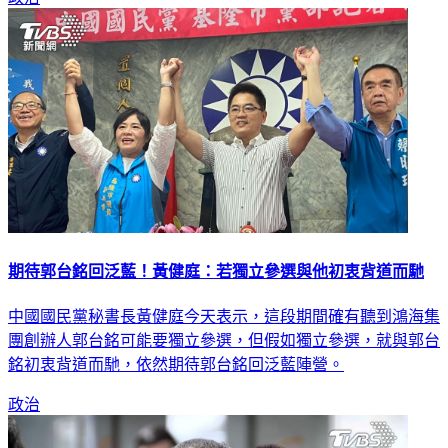
期待郭台銘回泛藍！黃健庭：若獨立參選與他初衷背道而馳
中國國民黨秘書長黃健庭今天表示，這段期間確有聽到鴻海集
團創辦人郭台銘可能要獨立參選，但假如獨立參選，就與郭台
銘初衷背道而馳，依然期待郭台銘回泛藍陣營。
政治