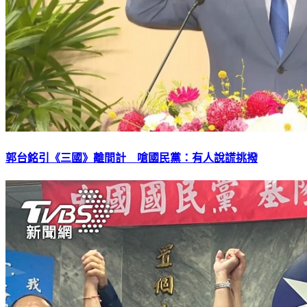
郭台銘引《三國》離間計 嗆國民黨：有人說謊挑撥