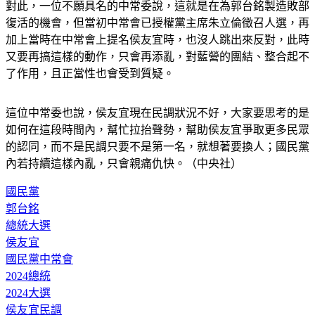
對此，一位不願具名的中常委說，這就是在為郭台銘製造敗部
復活的機會，但當初中常會已授權黨主席朱立倫徵召人選，再
加上當時在中常會上提名侯友宜時，也沒人跳出來反對，此時
又要再搞這樣的動作，只會再添亂，對藍營的團結、整合起不
了作用，且正當性也會受到質疑。
這位中常委也說，侯友宜現在民調狀況不好，大家要思考的是
如何在這段時間內，幫忙拉抬聲勢，幫助侯友宜爭取更多民眾
的認同，而不是民調只要不是第一名，就想著要換人；國民黨
內若持續這樣內亂，只會親痛仇快。（中央社）
國民黨
郭台銘
總統大選
侯友宜
國民黨中常會
2024總統
2024大選
侯友宜民調