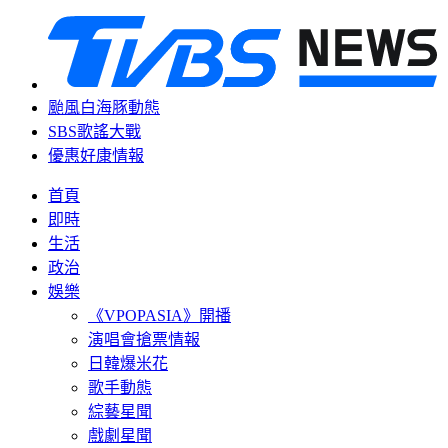
颱風白海豚動態
SBS歌謠大戰
優惠好康情報
首頁
即時
生活
政治
娛樂
《VPOPASIA》開播
演唱會搶票情報
日韓爆米花
歌手動態
綜藝星聞
戲劇星聞