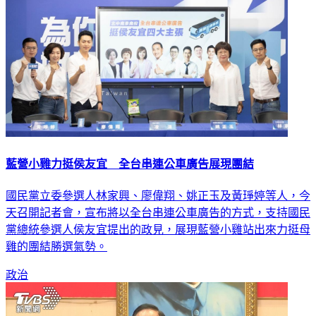
藍營小雞力挺侯友宜 全台串連公車廣告展現團結
國民黨立委參選人林家興、廖偉翔、姚正玉及黃琤婷等人，今
天召開記者會，宣布將以全台串連公車廣告的方式，支持國民
黨總統參選人侯友宜提出的政見，展現藍營小雞站出來力挺母
雞的團結勝選氣勢。
政治