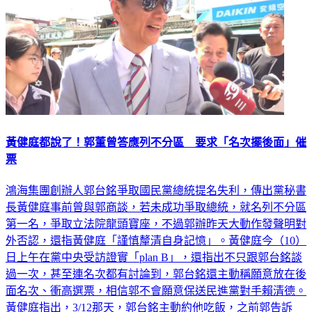
黃健庭都說了！郭董曾答應列不分區 要求「名次擺後面」催
票
鴻海集團創辦人郭台銘爭取國民黨總統提名失利，傳出黨秘書
長黃健庭事前曾與郭商談，若未成功爭取總統，就名列不分區
第一名，爭取立法院龍頭寶座，不過郭辦昨天大動作發聲明對
外否認，還指黃健庭「謹慎釐清自身記憶」。黃健庭今（10）
日上午在黨中央受訪證實「plan B」，還指出不只跟郭台銘談
過一次，甚至連名次都有討論到，郭台銘還主動稱願意放在後
面名次、衝高選票，相信郭不會願意保送民進黨對手賴清德。
黃健庭指出，3/12那天，郭台銘主動約他吃飯，之前郭告訴