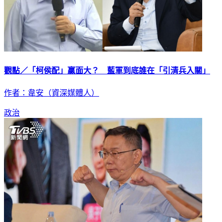
觀點／「柯侯配」贏面大？ 藍軍到底誰在「引清兵入關」
作者：韋安（資深媒體人）
政治