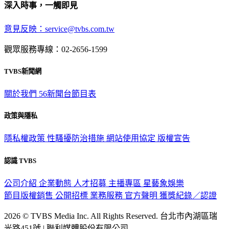
深入時事，一觸即見
意見反映：service@tvbs.com.tw
觀眾服務專線：02-2656-1599
TVBS新聞網
關於我們
56新聞台節目表
政策與隱私
隱私權政策
性騷擾防治措施
網站使用協定
版權宣告
認識 TVBS
公司介紹
企業動態
人才招募
主播專區
星藝象娛樂
節目版權銷售
公開招標
業務服務
官方聲明
獲獎紀錄／認證
2026 © TVBS Media Inc. All Rights Reserved. 台北市內湖區瑞
光路451號 | 聯利媒體股份有限公司