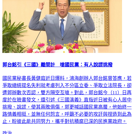
郭台銘引《三國》離間計 嗆國民黨：有人說謊挑撥
國民黨秘書長黃健庭近日爆料，鴻海創辦人郭台銘曾答應，若
爭取總統提名失利就考慮列入不分區立委、爭取立法院長，卻
遭郭辦數次否認，雙方隔空互嗆。對此，郭台銘今（11）日再
度於在臉書發文，還引述《三國演義》直指近日被有心人居中
挑撥、說謊，使其兩敗俱傷，郭更喊話國民黨高層，他始終一
路情義相挺，並無任何怨言，呼籲不必要的攻訐與捏造到此為
止，盼彼此能共同努力，攜手對抗積腐已深的民進黨政府。
政治