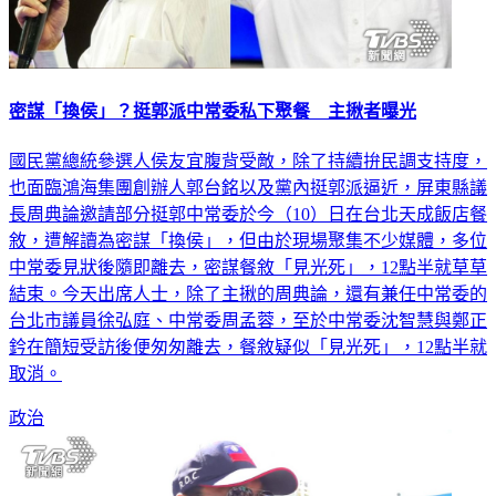
密謀「換侯」？挺郭派中常委私下聚餐 主揪者曝光
國民黨總統參選人侯友宜腹背受敵，除了持續拚民調支持度，
也面臨鴻海集團創辦人郭台銘以及黨內挺郭派逼近，屏東縣議
長周典論邀請部分挺郭中常委於今（10）日在台北天成飯店餐
敘，遭解讀為密謀「換侯」，但由於現場聚集不少媒體，多位
中常委見狀後隨即離去，密謀餐敘「見光死」，12點半就草草
結束。今天出席人士，除了主揪的周典論，還有兼任中常委的
台北市議員徐弘庭、中常委周孟蓉，至於中常委沈智慧與鄭正
鈐在簡短受訪後便匆匆離去，餐敘疑似「見光死」，12點半就
取消。
政治