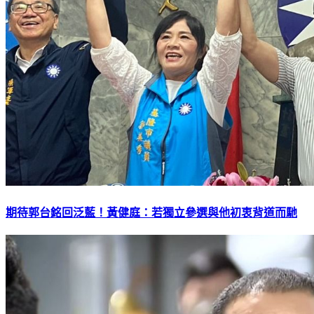
期待郭台銘回泛藍！黃健庭：若獨立參選與他初衷背道而馳