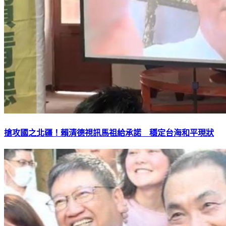
搶攻國之北疆！賴清德視訊馬祖給承諾 穩定台海和平現狀