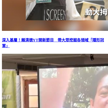
深入基層！賴清德YT開新節目 帶大眾挖掘各領域「隱形冠
軍」