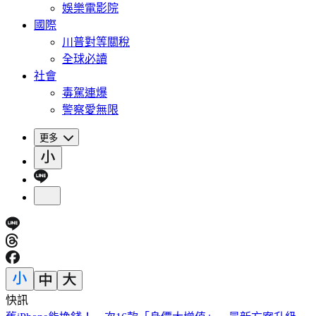
娛樂電影院
國際
川普對等關稅
全球必讀
社會
毒駕連爆
警察愛無限
更多
快訊