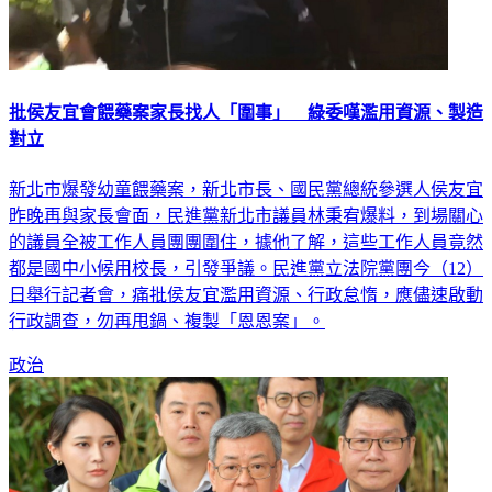
批侯友宜會餵藥案家長找人「圍事」 綠委嘆濫用資源、製造
對立
新北市爆發幼童餵藥案，新北市長、國民黨總統參選人侯友宜
昨晚再與家長會面，民進黨新北市議員林秉宥爆料，到場關心
的議員全被工作人員團團圍住，據他了解，這些工作人員竟然
都是國中小候用校長，引發爭議。民進黨立法院黨團今（12）
日舉行記者會，痛批侯友宜濫用資源、行政怠惰，應儘速啟動
行政調查，勿再甩鍋、複製「恩恩案」。
政治