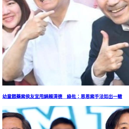
幼童餵藥案侯友宜甩鍋賴清德 綠批：恩恩案手法如出一轍