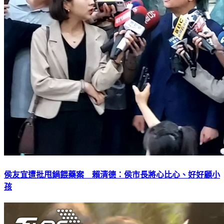
侯友宜遭批甩鍋餵藥案 賴清德：侯市長將心比心、好好顧小
孩