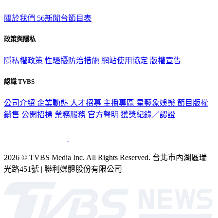
TVBS新聞網
關於我們
56新聞台節目表
政策與隱私
隱私權政策
性騷擾防治措施
網站使用協定
版權宣告
認識 TVBS
公司介紹
企業動態
人才招募
主播專區
星藝象娛樂
節目版權
銷售
公開招標
業務服務
官方聲明
獲獎紀錄／認證
2026 © TVBS Media Inc. All Rights Reserved. 台北市內湖區瑞
光路451號 | 聯利媒體股份有限公司