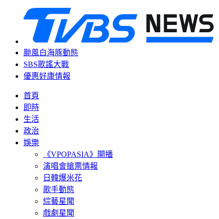
颱風白海豚動態
SBS歌謠大戰
優惠好康情報
首頁
即時
生活
政治
娛樂
《VPOPASIA》開播
演唱會搶票情報
日韓爆米花
歌手動態
綜藝星聞
戲劇星聞