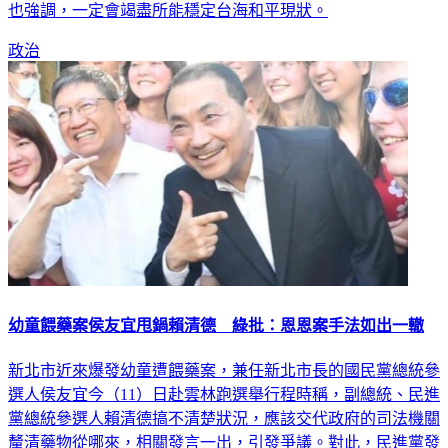
表達感謝，也透過視訊高喊凍蒜，展現團結氣勢；他在致詞時
也強調，一定會竭盡所能穩定台海和平現狀。
政治
幼童餵藥案侯友宜甩鍋賴清德 綠批：恩恩案手法如出一轍
新北市近來爆發幼童遭餵藥案，兼任新北市長的國民黨總統參
選人侯友宜今（11）日赴雲林跑選舉行程時稱，副總統、民進
黨總統參選人賴清德搞不清楚狀況，應該交代政府的司法機關