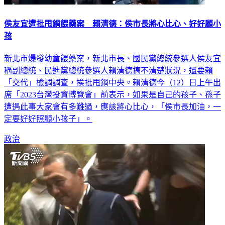
侯友宜遭批甩鍋餵藥案 賴清德：侯市長將心比心、好好顧小
孩
新北市爆發幼童餵藥案，新北市長、國民黨總統參選人侯友宜
稱副總統、民進黨總統參選人賴清德搞不清楚狀況，還要賴
「交代」檢調調查，挨批甩鍋中央。賴清德今（12）日上午出
席「2023台灣投資博覽會」前表示，如果是自己的孩子、孫子
遭遇此事大家會有多難過，應該將心比心，「侯市長加油，一
定要好好照顧小孩子」。
政治