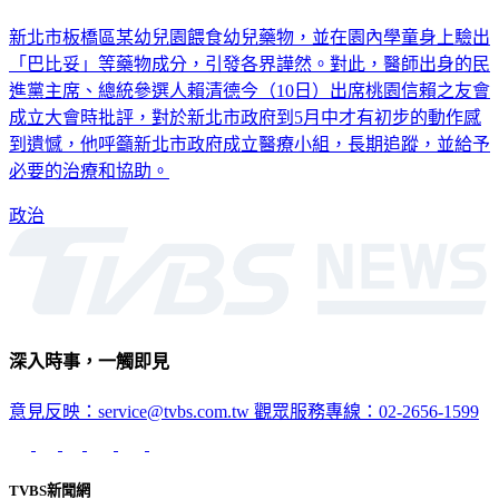
賴清德批新北慢半拍 籲成立醫療小組助遭餵毒幼童
新北市板橋區某幼兒園餵食幼兒藥物，並在園內學童身上驗出
「巴比妥」等藥物成分，引發各界譁然。對此，醫師出身的民
進黨主席、總統參選人賴清德今（10日）出席桃園信賴之友會
成立大會時批評，對於新北市政府到5月中才有初步的動作感
到遺憾，他呼籲新北市政府成立醫療小組，長期追蹤，並給予
必要的治療和協助。
政治
深入時事，一觸即見
意見反映：service@tvbs.com.tw
觀眾服務專線：02-2656-1599