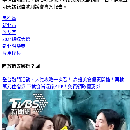
事情證明為真，誠心呼籲教育局長張明文該請辭下台，侯友宜
明天該親自進到議會專案報告。
民進黨
新北市
侯友宜
2024總統大選
新北餵藥案
候用校長
◤放假去哪玩？◢
全台熱門活動、人氣攻略一次看！
高雄美食優惠開搶！再抽
萬元住宿券
下載食尚玩家APP！免費領取優惠券