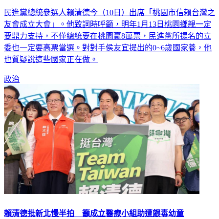
喊話桃園要贏8萬票 賴清德：0~6歲國家養已經在做
民進黨總統參選人賴清德今（10日）出席「桃園市信賴台灣之
友會成立大會」。他致詞時呼籲，明年1月13日桃園鄉親一定
要鼎力支持，不僅總統要在桃園贏8萬票，民進黨所提名的立
委也一定要高票當選。對對手侯友宜提出的0~6歲國家養，他
也質疑說這些國家正在做。
政治