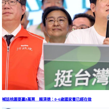
喊話桃園要贏8萬票 賴清德：0~6歲國家養已經在做