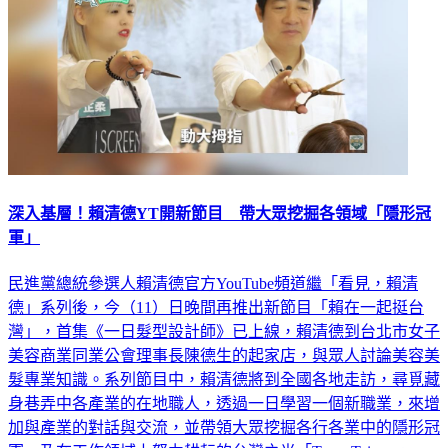
深入基層！賴清德YT開新節目 帶大眾挖掘各領域「隱形冠
軍」
民進黨總統參選人賴清德官方YouTube頻道繼「看見，賴清
德」系列後，今（11）日晚間再推出新節目「賴在一起挺台
灣」，首集《一日髮型設計師》已上線，賴清德到台北市女子
美容商業同業公會理事長陳德生的起家店，與眾人討論美容美
髮專業知識。系列節目中，賴清德將到全國各地走訪，尋覓藏
身巷弄中各產業的在地職人，透過一日學習一個新職業，來增