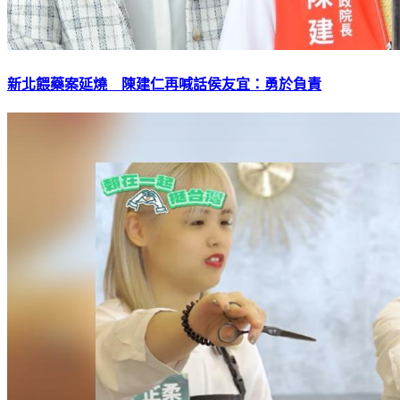
新北餵藥案延燒 陳建仁再喊話侯友宜：勇於負責