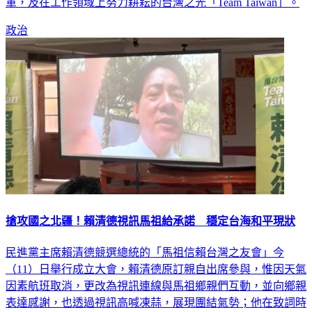
加與產業的對話與交流，並帶領大眾挖掘各行各業中的隱形冠
軍，及在工作領域上努力耕耘的台灣之光「Team Taiwan」。
政治
搶攻國之北疆！賴清德視訊馬祖給承諾 穩定台海和平現狀
民進黨主席賴清德競選總統的「馬祖信賴台灣之友會」今
（11）日舉行成立大會，賴清德原訂親自出席參與，惟因天氣
因素航班取消，更改為視訊連線與馬祖鄉親們互動，並向鄉親