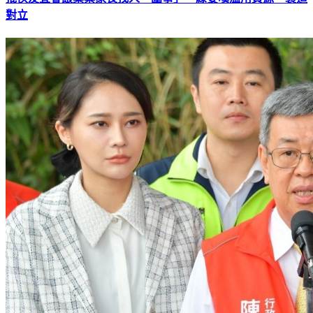
批侯友宜會餵藥案家長找人「圍事」 綠委嘆濫用資源、製造
對立