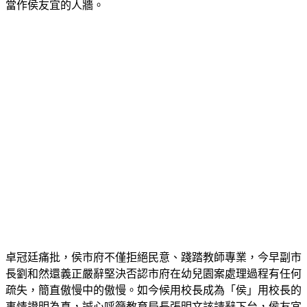
長，是學校的榮耀，師生都充滿祝福，但他們的專業，被用來
當作侯友宜的人牆。
卓冠廷痛批，侯市府不僅拒絕民意、踐踏教師專業，今早副市
長劉和然還義正嚴辭堅決否認市府在幼兒園案處理過程有任何
疏失，簡直傲慢中的傲慢。如今候用校長成為「侯」用校長的