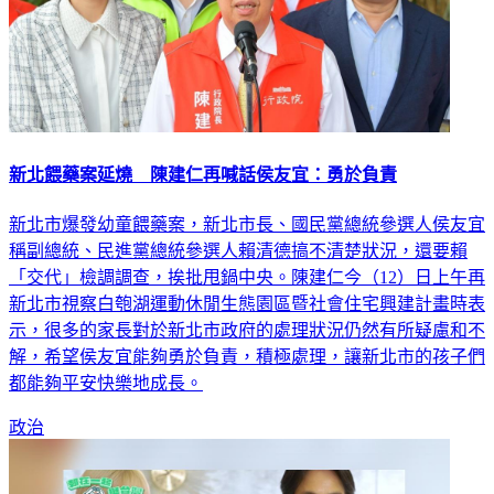
新北餵藥案延燒 陳建仁再喊話侯友宜：勇於負責
新北市爆發幼童餵藥案，新北市長、國民黨總統參選人侯友宜
稱副總統、民進黨總統參選人賴清德搞不清楚狀況，還要賴
「交代」檢調調查，挨批甩鍋中央。陳建仁今（12）日上午再
新北市視察白匏湖運動休閒生態園區暨社會住宅興建計畫時表
示，很多的家長對於新北市政府的處理狀況仍然有所疑慮和不
解，希望侯友宜能夠勇於負責，積極處理，讓新北市的孩子們
都能夠平安快樂地成長。
政治