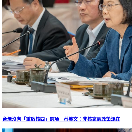
台灣沒有「重啟核四」選項 蔡英文：非核家園政策還在