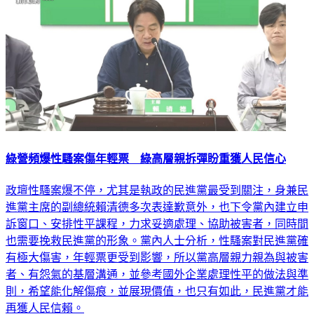
綠營頻爆性騷案傷年輕票 綠高層親拆彈盼重獲人民信心
政壇性騷案爆不停，尤其是執政的民進黨最受到關注，身兼民
進黨主席的副總統賴清德多次表達歉意外，也下令黨內建立申
訴窗口、安排性平課程，力求妥適處理、協助被害者，同時間
也需要挽救民進黨的形象。黨內人士分析，性騷案對民進黨確
有極大傷害，年輕票更受到影響，所以黨高層親力親為與被害
者、有怨氣的基層溝通，並參考國外企業處理性平的做法與準
則，希望能化解傷痕，並展現價值，也只有如此，民進黨才能
再獲人民信賴。