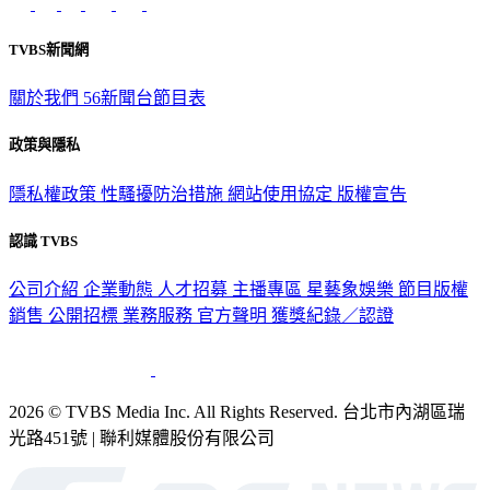
TVBS新聞網
關於我們
56新聞台節目表
政策與隱私
隱私權政策
性騷擾防治措施
網站使用協定
版權宣告
認識 TVBS
公司介紹
企業動態
人才招募
主播專區
星藝象娛樂
節目版權
銷售
公開招標
業務服務
官方聲明
獲獎紀錄／認證
2026 © TVBS Media Inc. All Rights Reserved. 台北市內湖區瑞
光路451號 | 聯利媒體股份有限公司