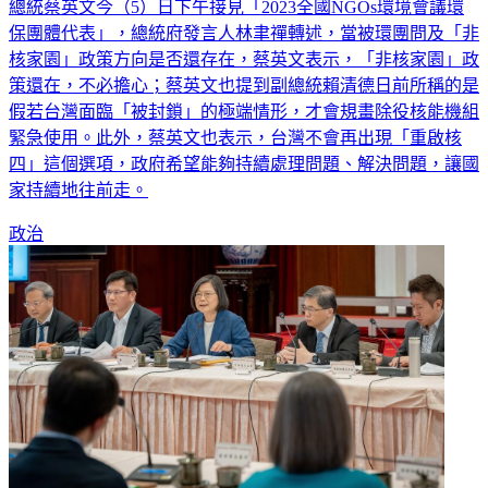
保團體代表」，總統府發言人林聿禪轉述，當被環團問及「非
核家園」政策方向是否還存在，蔡英文表示，「非核家園」政
策還在，不必擔心；蔡英文也提到副總統賴清德日前所稱的是
假若台灣面臨「被封鎖」的極端情形，才會規畫除役核能機組
緊急使用。此外，蔡英文也表示，台灣不會再出現「重啟核
四」這個選項，政府希望能夠持續處理問題、解決問題，讓國
家持續地往前走。
政治