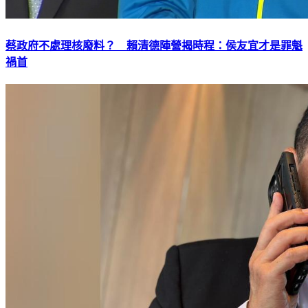
蔡政府不處理核廢料？ 賴清德陣營揭時程：侯友宜才是罪魁
禍首