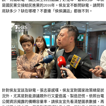
底缺多少？缺在哪裡？不要連「侯侯講話」都做不到。
針對侯友宜談及缺電，張志豪感嘆，侯友宜對國家政策總是狀
況外，尤其是對能源議題外行又愛造謠、製造恐慌。依照台電
公開資訊揭露的備轉容量率，請侯友宜先看清楚圖表數據，再
告訴國人過去這一個月到底哪裡缺電？哪一天缺電？若不公開