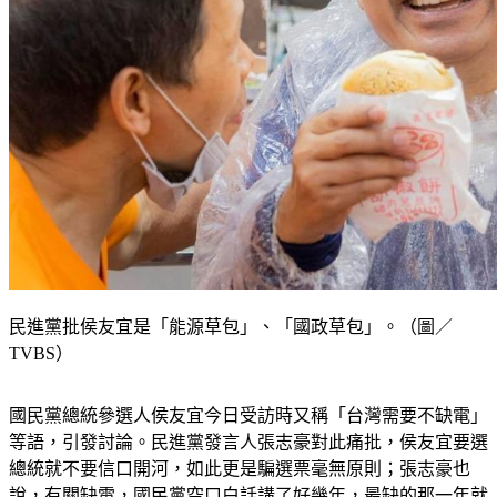
民進黨批侯友宜是「能源草包」、「國政草包」。（圖／
TVBS）
國民黨總統參選人侯友宜今日受訪時又稱「台灣需要不缺電」
等語，引發討論。民進黨發言人張志豪對此痛批，侯友宜要選
總統就不要信口開河，如此更是騙選票毫無原則；張志豪也
說，有關缺電，國民黨空口白話講了好幾年，最缺的那一年就
是國民黨交接給民進黨的2016年。侯友宜不斷問缺電，請問到