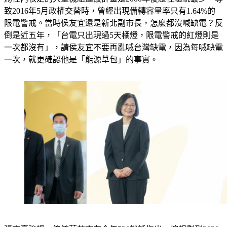
限電警戒。當時侯友宜還是新北副市長，怎麼都沒喊缺電？反
倒是近五年，「台電只出現過5天橘燈，限電警戒的紅燈則是
一次都沒有」，請侯友宜不要再亂喊台灣缺電，因為每喊缺電
一次，就更確認他是「能源草包」的事實。
張志豪強調，總統蔡英文在今年520談話指出，按規劃到2030