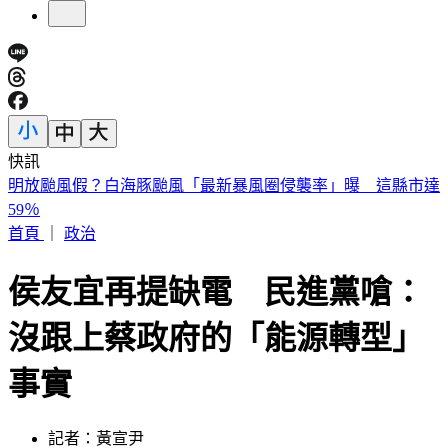
快訊
快訊／「蝴蝶姐姐」愷樂生了！雙胞胎女兒35週早產
首頁
｜
政治
侯友宜再提缺電 民進黨嗆：
沒跟上蔡政府的「能源轉型」
事實
記者：黃宣尹
發佈時間：2023.06.07 11:33