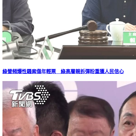
綠營頻爆性騷案傷年輕票 綠高層親拆彈盼重獲人民信心