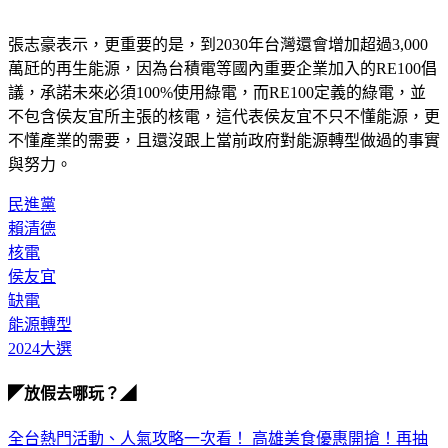
張志豪表示，更重要的是，到2030年台灣還會增加超過3,000
萬瓩的再生能源，因為台積電等國內重要企業加入的RE100倡
議，承諾未來必須100%使用綠電，而RE100定義的綠電，並
不包含侯友宜所主張的核電，這代表侯友宜不只不懂能源，更
不懂產業的需要，且還沒跟上當前政府對能源轉型做過的事實
與努力。
民進黨
賴清德
核電
侯友宜
缺電
能源轉型
2024大選
◤放假去哪玩？◢
全台熱門活動、人氣攻略一次看！
高雄美食優惠開搶！再抽
萬元住宿券
下載食尚玩家APP！免費領取優惠券