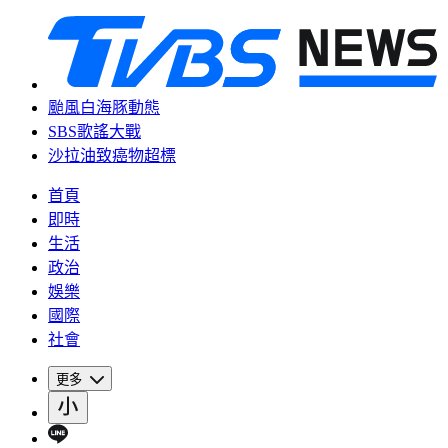
颱風白海豚動態
SBS歌謠大戰
沙拉油致癌物超標
首頁
即時
生活
政治
娛樂
國際
社會
更多