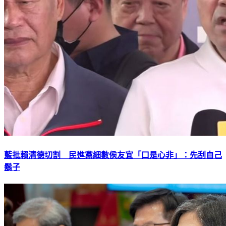
藍批賴清德切割 民進黨細數侯友宜「口是心非」：先刮自己
鬍子