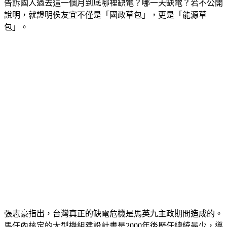
說明，就證明侯友宜不僅是「國政草包」，更是「能源草
包」。
張志豪指出，台灣真正的缺電危機是馬英九主政期間造成的。
馬任內核定的大型機組建設計畫是2000年後歷任總統最少，導
致2016年5月政權交替時，曾經出現備轉容量率只有1.64%的