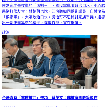
果倒打侯友宜；林楚茵也說，江怡臻如同落跑議員，自甘淪為
「侯家軍」，大噴政治口水，吳怡玎不思檢討家族爭議，還擺
出一副正義凜然的樣子，惺惺作態，實在離譜。
政治
台灣沒有「重啟核四」選項 蔡英文：非核家園政策還在
總統蔡英文今（5）日下午接見「2023全國NGOs環境會議環