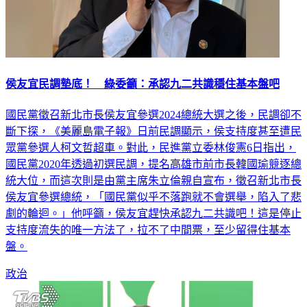
侯友宜民調墊底！ 綠委籲：承認九二共識穩住基本盤吧
國民黨徵召新北市長侯友宜參選2024總統大選之後，民調卻不
斷下探，《美麗島電子報》日前民調顯示，侯支持度甚至遭民
眾黨參選人柯文哲超車。對此，民進黨立委林俊憲6日指出，
國民黨2020年透過初選民調，提名高雄市前市長韓國瑜競逐總
統大位，而這次則是由黨主席朱立倫親自宣布，徵召新北市長
侯友宜參選總統，「國民黨似乎不落跑就不會選舉，陷入了悲
劇的輪迴。」他呼籲，侯友宜趕快承認九二共識吧！這是停止
支持度流失的唯一方法了，拉不了中間票，至少留得住基本
盤。
政治