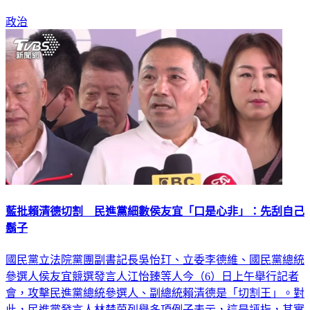
政治
藍批賴清德切割 民進黨細數侯友宜「口是心非」：先刮自己
鬍子
國民黨立法院黨團副書記長吳怡玎、立委李德維、國民黨總統
參選人侯友宜競選發言人江怡臻等人今（6）日上午舉行記者
會，攻擊民進黨總統參選人、副總統賴清德是「切割王」。對
此，民進黨發言人林楚茵列舉多項例子表示，這是誣指，其實
侯友宜才是標準的「切割王」，國民黨亂噴政治口水，小心結