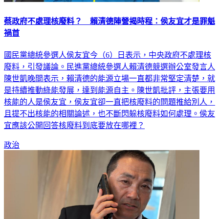
蔡政府不處理核廢料？ 賴清德陣營揭時程：侯友宜才是罪魁
禍首
國民黨總統參選人侯友宜今（6）日表示，中央政府不處理核
廢料，引發議論。民進黨總統參選人賴清德競選辦公室發言人
陳世凱晚間表示，賴清德的能源立場一直都非常堅定清楚，就
是持續推動綠能發展，達到能源自主。陳世凱批評，主張要用
核能的人是侯友宜，侯友宜卻一直把核廢料的問題推給別人，
且提不出核能的相關論述，也不斷閃躲核廢料如何處理。侯友
宜應該公開回答核廢料到底要放在哪裡？
政治