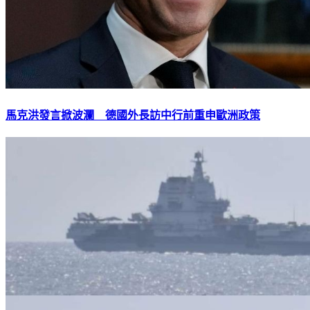
馬克洪發言掀波瀾 德國外長訪中行前重申歐洲政策