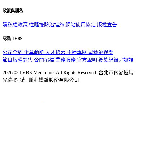
關於我們
56新聞台節目表
政策與隱私
隱私權政策
性騷擾防治措施
網站使用協定
版權宣告
認識 TVBS
公司介紹
企業動態
人才招募
主播專區
星藝象娛樂
節目版權銷售
公開招標
業務服務
官方聲明
獲獎紀錄／認證
2026 © TVBS Media Inc. All Rights Reserved. 台北市內湖區瑞
光路451號 | 聯利媒體股份有限公司