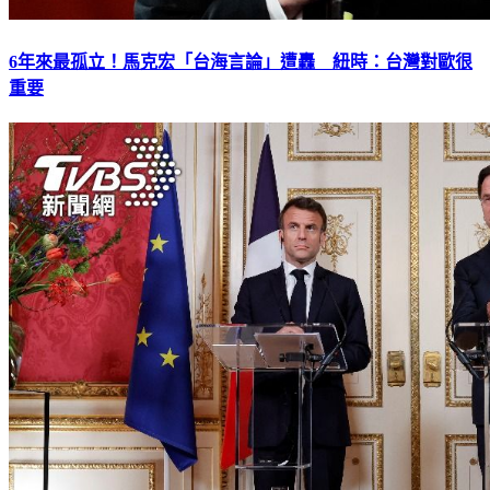
6年來最孤立！馬克宏「台海言論」遭轟 紐時：台灣對歐很
重要