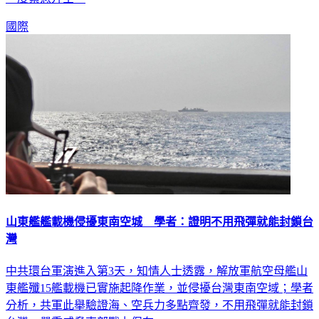
一度緊急升空。
國際
山東艦艦載機侵擾東南空城 學者：證明不用飛彈就能封鎖台
灣
中共環台軍演進入第3天，知情人士透露，解放軍航空母艦山
東艦殲15艦載機已實施起降作業，並侵擾台灣東南空域；學者