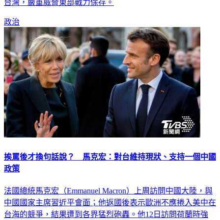
分析，共軍此舉驗證海、空兵力多點齊發，不用飛彈就能封鎖
台灣，嚴重威脅東部戰力保存。
政治
挨罵後才換句話說？ 馬克宏：對台維持現狀、支持一個中國
政策
法國總統馬克宏（Emmanuel Macron）上周訪問中國大陸，與
中國國家主席習近平會面；他返國後表示歐洲不應捲入美中在