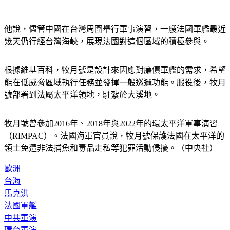
他說，儘管中國在台灣周圍舉行軍事演習，一艘法國軍艦最近
幾天仍行經台灣海峽，展現法國對這個區域的積極參與。
根據維基百科，牧月號是設計來因應對廉價軍艦的需求，希望
能在低威脅區域執行任務並發揮一般巡邏功能。服役後，牧月
號部署到法屬太平洋領地，駐紮於大溪地。
牧月號曾參加2016年、2018年與2022年的環太平洋軍事演習
（RIMPAC）。法國海軍官員說，牧月號保護法國在太平洋的
領土免遭非法捕魚和毒品走私等犯罪活動侵擾。（中央社）
歐洲
台海
馬克洪
法國軍艦