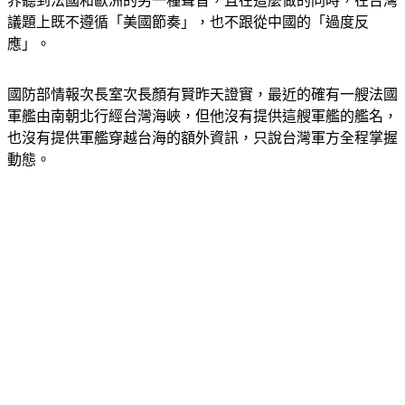
洪在結束中國行之際並未放棄原則，他想表明這些原則，讓外
界聽到法國和歐洲的另一種聲音，且在這麼做的同時，在台灣
議題上既不遵循「美國節奏」，也不跟從中國的「過度反
應」。
國防部情報次長室次長顏有賢昨天證實，最近的確有一艘法國
軍艦由南朝北行經台灣海峽，但他沒有提供這艘軍艦的艦名，
也沒有提供軍艦穿越台海的額外資訊，只說台灣軍方全程掌握
動態。