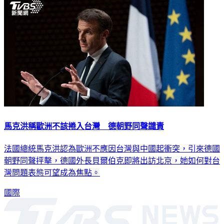
社會
馬克洪稱歐洲不該捲入台灣 德朝野同聲譴責
法國總統馬克洪認為歐洲不應因台灣與中國起衝突，引來德國
朝野同聲抨擊，德國外長貝爾伯克即將出訪北京，她如何對台
灣問題表態可望成為焦點。
國際