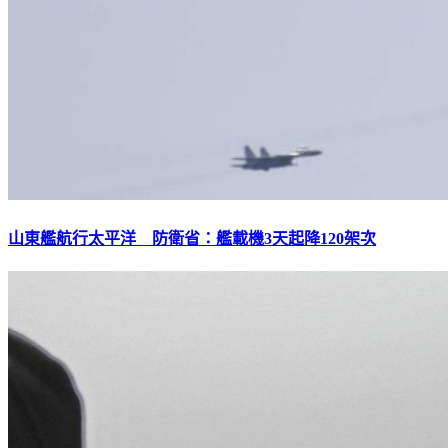
山東艦航行太平洋 防衛省：艦載機3天起降120架次