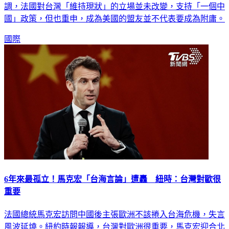
台海的競爭，結果遭到各界猛烈砲轟。他12日訪問荷蘭時強
調，法國對台灣「維持現狀」的立場並未改變，支持「一個中
國」政策，但也重申，成為美國的盟友並不代表要成為附庸。
國際
6年來最孤立！馬克宏「台海言論」遭轟 紐時：台灣對歐很
重要
法國總統馬克宏訪問中國後主張歐洲不該捲入台海危機，失言