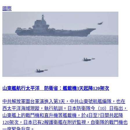
國，重申歐盟對北京的共同政策。
國際
山東艦航行太平洋 防衛省：艦載機3天起降120架次
中共解放軍圍台軍演進入第3天，中共山東號航艦編隊，也在
西太平洋海域現蹤，執行航訓。日本防衛隊今（10）日指出，
山東艦上的戰鬥機和直升機等艦載機，於4日至7日間共起降
120架次，日本已有2艘護衛艦在附近監視，自衛隊的戰鬥機也