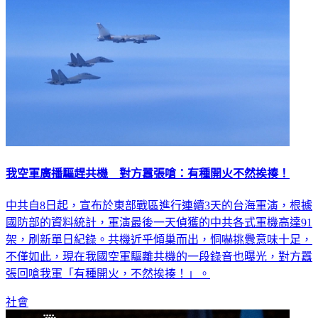
我空軍廣播驅趕共機 對方囂張嗆：有種開火不然挨揍！
中共自8日起，宣布於東部戰區進行連續3天的台海軍演，根據
國防部的資料統計，軍演最後一天偵獲的中共各式軍機高達91
架，刷新單日紀錄。共機近乎傾巢而出，恫嚇挑釁意味十足，
不僅如此，現在我國空軍驅離共機的一段錄音也曝光，對方囂
張回嗆我軍「有種開火，不然挨揍！」。