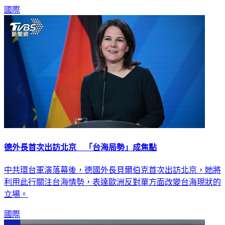
堅稱身為美國盟友不代表要淪為附庸。
國際
德外長首次出訪北京 「台海局勢」成焦點
中共環台軍演落幕後，德國外長貝爾伯克首次出訪北京，她將
利用此行關注台海情勢，表達歐洲反對單方面改變台海現狀的
立場。