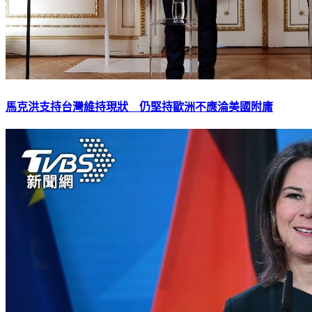
馬克洪支持台灣維持現狀 仍堅持歐洲不應淪美國附庸