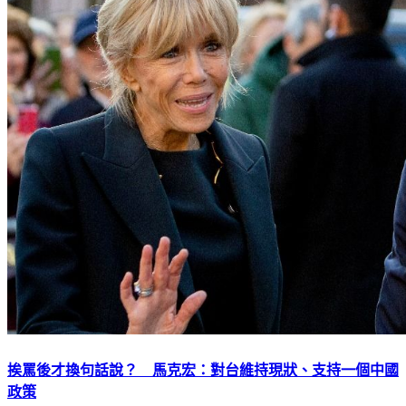
挨罵後才換句話說？ 馬克宏：對台維持現狀、支持一個中國