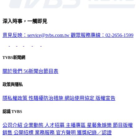
深入時事，一觸即見
意見反映：service@tvbs.com.tw
觀眾服務專線：02-2656-1599
TVBS新聞網
關於我們
56新聞台節目表
政策與隱私
隱私權政策
性騷擾防治措施
網站使用協定
版權宣告
認識 TVBS
公司介紹
企業動態
人才招募
主播專區
星藝象娛樂
節目版權