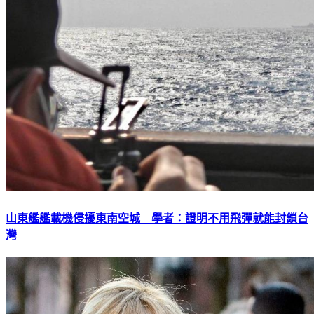
山東艦艦載機侵擾東南空城 學者：證明不用飛彈就能封鎖台
灣