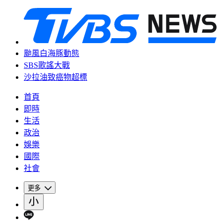
颱風白海豚動態
SBS歌謠大戰
沙拉油致癌物超標
首頁
即時
生活
政治
娛樂
國際
社會
更多