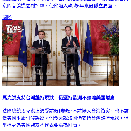
風波延燒。紐約時報報導，台灣對歐洲很重要，馬克宏迎合北
京的言論遭猛烈抨擊，使他陷入執政6年來最孤立局面。
國際
馬克洪支持台灣維持現狀 仍堅持歐洲不應淪美國附庸
法國總統馬克洪上週受訪時稱歐洲不該捲入台海衝突、也不該
做美國附庸引發譁然。他今天說法國仍支持台灣維持現狀，但