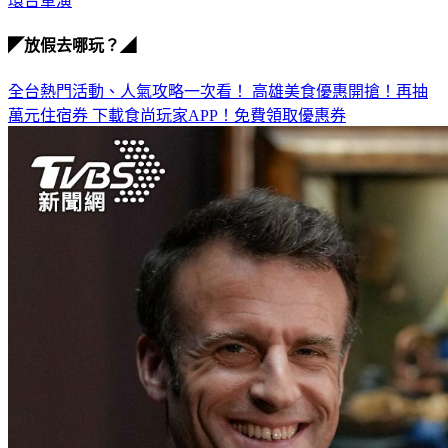
中共軍演
環台軍演
◤放假去哪玩？◢
全台熱門活動、人氣攻略一次看！
高雄美食優惠開搶！再抽
萬元住宿券
下載食尚玩家APP！免費領取優惠券