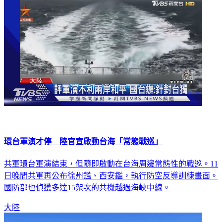
國際
環台軍演才停 陸官宣啟動台海「常態戰巡」
共軍環台軍演結束，但隨即啟動在台海周邊常態性的戰巡。11
日晚間共軍再公布徐州鑑、西安鑑，執行防空反導訓練畫面。
國防部也偵獲多達15架次的共機越過海峽中線。
大陸