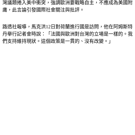
馬克洪日前訪問中國回程接受媒體訪問，表示歐洲要避免因台
灣議題捲入美中衝突，強調歐洲要戰略自主，不應成為美國附
庸，此言論引發國際社會關注與批評。
路透社報導，馬克洪12日對荷蘭進行國是訪問，他在阿姆斯特
丹舉行記者會時說：「法國與歐洲對台灣的立場是一樣的。我
們支持維持現狀。這個政策是一貫的、沒有改變。」