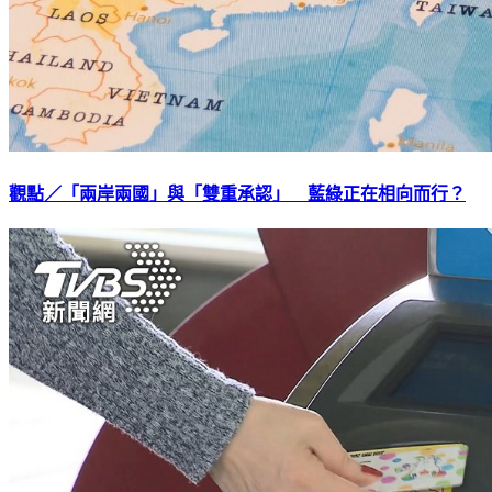
觀點／「兩岸兩國」與「雙重承認」 藍綠正在相向而行？