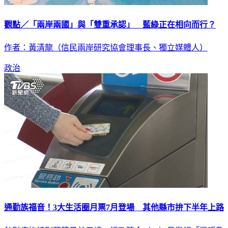
觀點／「兩岸兩國」與「雙重承認」 藍綠正在相向而行？
作者：黃清龍（信民兩岸研究協會理事長、獨立媒體人）
政治
通勤族福音！3大生活圈月票7月登場 其他縣市拚下半年上路