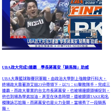
UBA政大完成3連霸 學長蔣萬安「騎馬舞」助威
UBA大專籃球聯賽冠軍戰，由政治大學對上強敵健行科大，
終場政大靠著游艾喆23分帶領下，以71：61擊敗隊手，完成三
連霸，而政大畢業的台北市長蔣萬安，也被場邊鏡頭捕捉到，
他也到場為學弟加油，甚至在休息時間，還被鏡頭TAKE和名
模陳詠芯尬舞，而蔣萬安也是火力全開，當場秀了一段騎馬
舞。