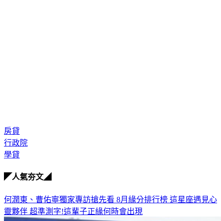
房貸
行政院
學貸
◤人氣夯文◢
何潤東、曹佑寧獨家專訪搶先看
8月緣分排行榜 這星座遇見心
靈夥伴
超準測字!這輩子正緣何時會出現