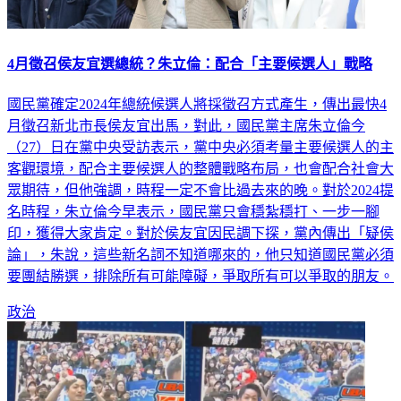
4月徵召侯友宜選總統？朱立倫：配合「主要候選人」戰略
國民黨確定2024年總統候選人將採徵召方式產生，傳出最快4
月徵召新北市長侯友宜出馬，對此，國民黨主席朱立倫今
（27）日在黨中央受訪表示，黨中央必須考量主要候選人的主
客觀環境，配合主要候選人的整體戰略布局，也會配合社會大
眾期待，但他強調，時程一定不會比過去來的晚。對於2024提
名時程，朱立倫今早表示，國民黨只會穩紮穩打、一步一腳
印，獲得大家肯定。對於侯友宜因民調下探，黨內傳出「疑侯
論」，朱說，這些新名詞不知道哪來的，他只知道國民黨必須
要團結勝選，排除所有可能障礙，爭取所有可以爭取的朋友。
政治