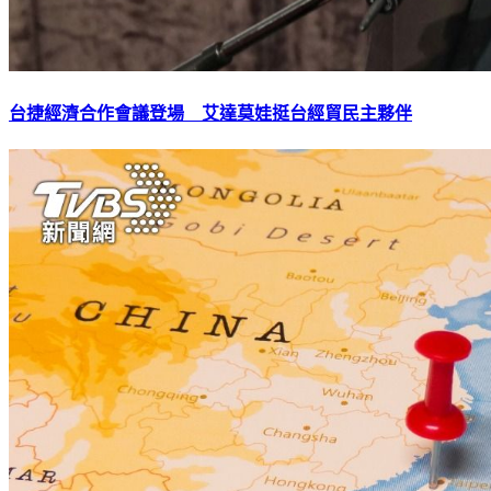
台捷經濟合作會議登場 艾達莫娃挺台經貿民主夥伴