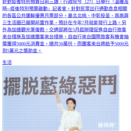
針對疫後特別預算日前三讀，行政院今（27）日舉行「溫暖及
時─疫後特別預算啟動」記者會，針對民眾出行通勤息息相關
的各區公共運輸優惠月票部分，基北北桃、中彰投苗、南高屏
三生活圈已展開前置作業，預計在今年7月就能發行上路。另
外為加速觀光業復甦，交通部將在5月起辦理促進自由行旅客
來台措施及加速團客來台措施，自由行來台國際旅客有機會抽
獎獲得5000元消費金，總共50萬份，而團客來台將給予5000元
到5萬元之獎助金。
生活