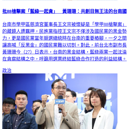
批88槍擊案「藍綠一起貪」 黃珊珊：共創目無王法的台南國
台南市學甲區慈濟宮董事長王文宗被懷疑是「學甲88槍擊案」
的藏鏡人遭羈押，民進黨指控王文宗不僅涉及國民黨的黑金勢
力，更是國民黨當年競選總統時在台南的重要樁腳，一夕之間
讓高喊「反黑金」的國民黨難以切割。對此，前台北市副市長
黃珊珊今（27）日表示，台南的黑金結構，藍綠兩黨一起沈淪
在貪腐結構之中，呼籲用選票終結藍綠合作打造的利益結構。
政治