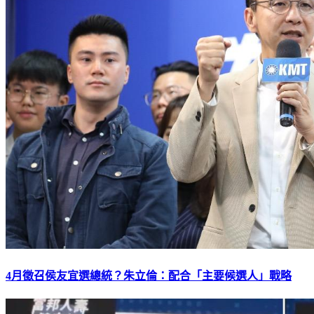
4月徵召侯友宜選總統？朱立倫：配合「主要候選人」戰略