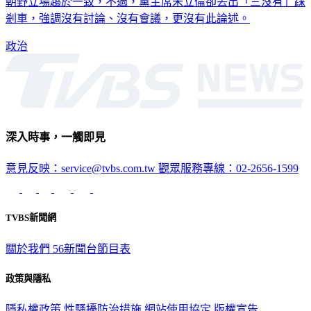
朝野立場趨於一致，不過，黨主席朱立倫卻丟出「三沒有」踩
剎車，強調沒有討論、沒有會議，更沒有此論述。
政治
深入時事，一觸即見
意見反映：service@tvbs.com.tw
觀眾服務專線：02-2656-1599
TVBS新聞網
關於我們
56新聞台節目表
政策與隱私
隱私權政策
性騷擾防治措施
網站使用協定
版權宣告