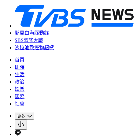
颱風白海豚動態
SBS歌謠大戰
沙拉油致癌物超標
首頁
即時
生活
政治
娛樂
國際
社會
更多