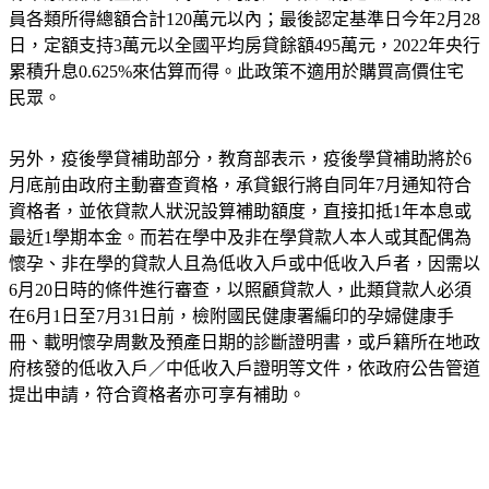
員各類所得總額合計120萬元以內；最後認定基準日今年2月28
日，定額支持3萬元以全國平均房貸餘額495萬元，2022年央行
累積升息0.625%來估算而得。此政策不適用於購買高價住宅
民眾。
另外，疫後學貸補助部分，教育部表示，疫後學貸補助將於6
月底前由政府主動審查資格，承貸銀行將自同年7月通知符合
資格者，並依貸款人狀況設算補助額度，直接扣抵1年本息或
最近1學期本金。而若在學中及非在學貸款人本人或其配偶為
懷孕、非在學的貸款人且為低收入戶或中低收入戶者，因需以
6月20日時的條件進行審查，以照顧貸款人，此類貸款人必須
在6月1日至7月31日前，檢附國民健康署編印的孕婦健康手
冊、載明懷孕周數及預產日期的診斷證明書，或戶籍所在地政
府核發的低收入戶／中低收入戶證明等文件，依政府公告管道
提出申請，符合資格者亦可享有補助。