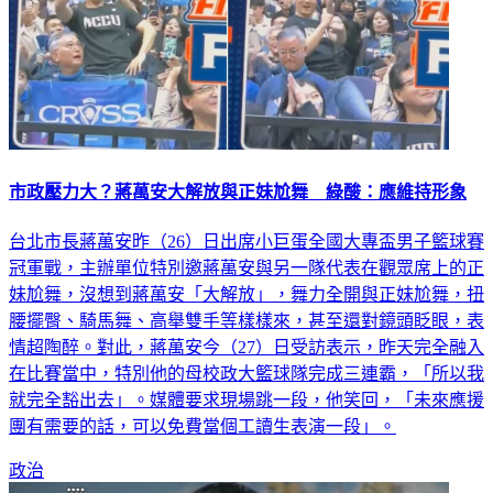
市政壓力大？蔣萬安大解放與正妹尬舞 綠酸：應維持形象
台北市長蔣萬安昨（26）日出席小巨蛋全國大專盃男子籃球賽
冠軍戰，主辦單位特別邀蔣萬安與另一隊代表在觀眾席上的正
妹尬舞，沒想到蔣萬安「大解放」，舞力全開與正妹尬舞，扭
腰擺臀、騎馬舞、高舉雙手等樣樣來，甚至還對鏡頭眨眼，表
情超陶醉。對此，蔣萬安今（27）日受訪表示，昨天完全融入
在比賽當中，特別他的母校政大籃球隊完成三連霸，「所以我
就完全豁出去」。媒體要求現場跳一段，他笑回，「未來應援
團有需要的話，可以免費當個工讀生表演一段」。
政治