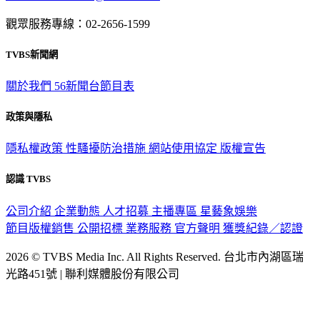
觀眾服務專線：02-2656-1599
TVBS新聞網
關於我們
56新聞台節目表
政策與隱私
隱私權政策
性騷擾防治措施
網站使用協定
版權宣告
認識 TVBS
公司介紹
企業動態
人才招募
主播專區
星藝象娛樂
節目版權銷售
公開招標
業務服務
官方聲明
獲獎紀錄／認證
2026 © TVBS Media Inc. All Rights Reserved. 台北市內湖區瑞
光路451號 | 聯利媒體股份有限公司