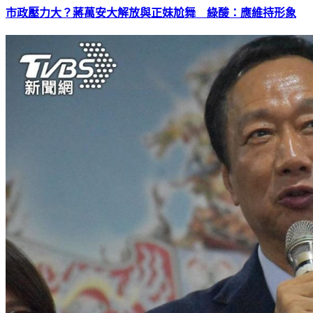
市政壓力大？蔣萬安大解放與正妹尬舞 綠酸：應維持形象