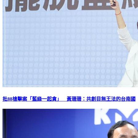
批88槍擊案「藍綠一起貪」 黃珊珊：共創目無王法的台南國