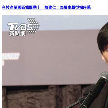
科技產業園區擴區動土 陳建仁：為屏東轉型揭序幕