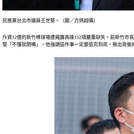
民進黨台北市議員王世堅。（圖／方炳超攝）
斥資12億的新竹棒球場遭揭露高達152項嚴重缺失，前新竹
堅「不懂就閉嘴」，他強調這件事一定要追究到底，揪出背後