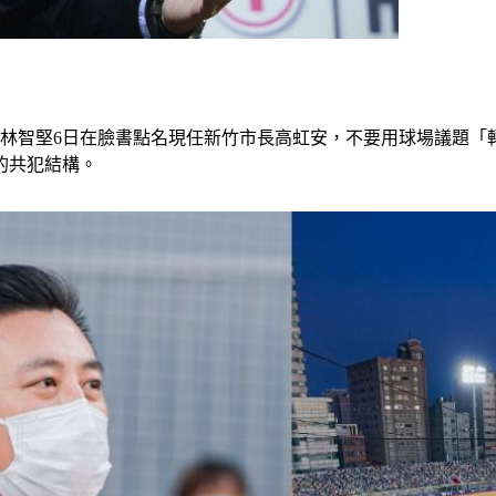
市長林智堅6日在臉書點名現任新竹市長高虹安，不要用球場議題
的共犯結構。