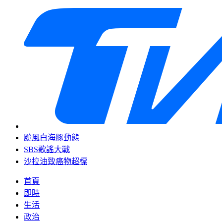
颱風白海豚動態
SBS歌謠大戰
沙拉油致癌物超標
首頁
即時
生活
政治