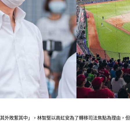
玉其外敗絮其中」，林智堅以高虹安為了轉移司法焦點為理由，