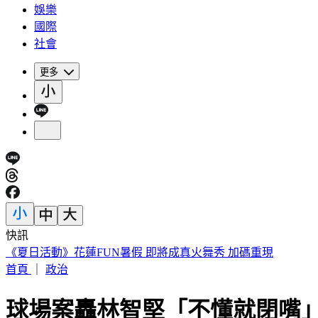
娛樂
國際
社會
更多
快訊
188萬《龍藏經》賣掉了！大戶不甩7折 店員爆「付現買原價
首頁
｜
政治
球場案轟林智堅「不懂就閉嘴