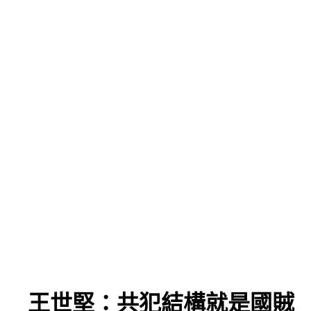
」
」 王世堅：共犯結構就是國賊