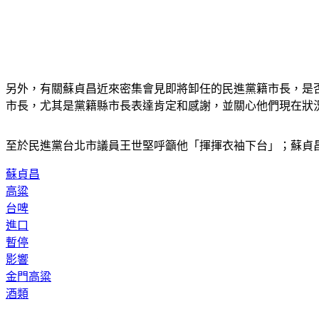
另外，有關蘇貞昌近來密集會見即將卸任的民進黨籍市長，是
市長，尤其是黨籍縣市長表達肯定和感謝，並關心他們現在狀
至於民進黨台北市議員王世堅呼籲他「揮揮衣袖下台」；蘇貞
蘇貞昌
高粱
台啤
進口
暫停
影響
金門高粱
酒類