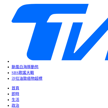
颱風白海豚動態
SBS歌謠大戰
沙拉油致癌物超標
首頁
即時
生活
政治