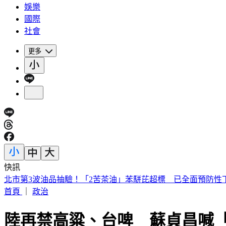
娛樂
國際
社會
更多
快訊
日本妹搭Uber去故宮！10公里被收3200元 官方回應了
首頁
｜
政治
陸再禁高粱、台啤 蘇貞昌喊「