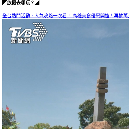
◤放假去哪玩？◢
全台熱門活動、人氣攻略一次看！
高雄美食優惠開搶！再抽萬