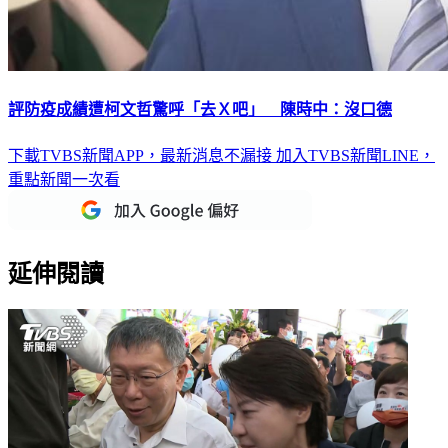
評防疫成績遭柯文哲驚呼「去Ｘ吧」 陳時中：沒口德
下載TVBS新聞APP，最新消息不漏接
加入TVBS新聞LINE，
重點新聞一次看
延伸閱讀