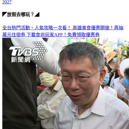
台海
2027
◤放假去哪玩？◢
全台熱門活動、人氣攻略一次看！
高雄美食優惠開搶！再抽
萬元住宿券
下載食尚玩家APP！免費領取優惠券