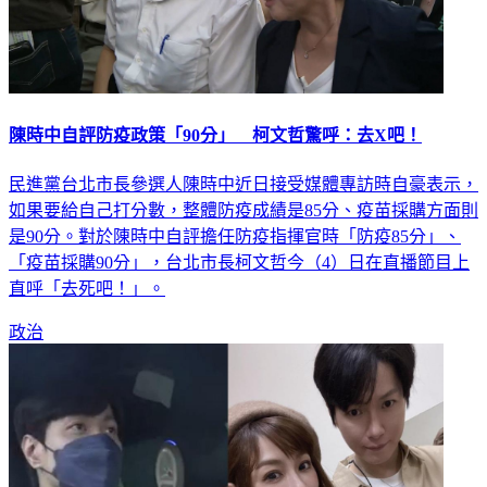
陳時中自評防疫政策「90分」 柯文哲驚呼：去X吧！
民進黨台北市長參選人陳時中近日接受媒體專訪時自豪表示，
如果要給自己打分數，整體防疫成績是85分、疫苗採購方面則
是90分。對於陳時中自評擔任防疫指揮官時「防疫85分」、
「疫苗採購90分」，台北市長柯文哲今（4）日在直播節目上
直呼「去死吧！」。
政治