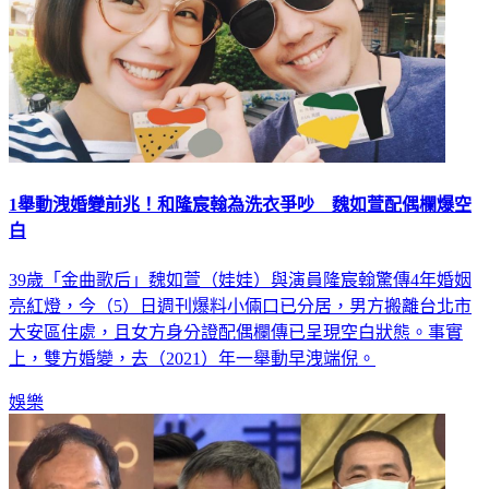
1舉動洩婚變前兆！和隆宸翰為洗衣爭吵 魏如萱配偶欄爆空
白
39歲「金曲歌后」魏如萱（娃娃）與演員隆宸翰驚傳4年婚姻
亮紅燈，今（5）日週刊爆料小倆口已分居，男方搬離台北市
大安區住處，且女方身分證配偶欄傳已呈現空白狀態。事實
上，雙方婚變，去（2021）年一舉動早洩端倪。
娛樂