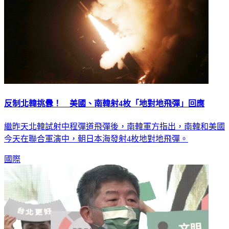
反制北韓挑釁！ 美國、南韓射4枚「地對地飛彈」回應
繼昨天北韓試射中程彈道飛彈後，南韓軍方指出，南韓和美國
今天在聯合軍演中，朝日本海發射4枚地對地飛彈。
國際