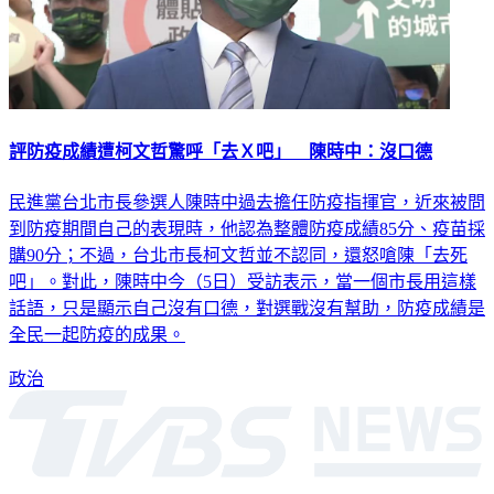
評防疫成績遭柯文哲驚呼「去Ｘ吧」 陳時中：沒口德
民進黨台北市長參選人陳時中過去擔任防疫指揮官，近來被問
到防疫期間自己的表現時，他認為整體防疫成績85分、疫苗採
購90分；不過，台北市長柯文哲並不認同，還怒嗆陳「去死
吧」。對此，陳時中今（5日）受訪表示，當一個市長用這樣
話語，只是顯示自己沒有口德，對選戰沒有幫助，防疫成績是
全民一起防疫的成果。
政治