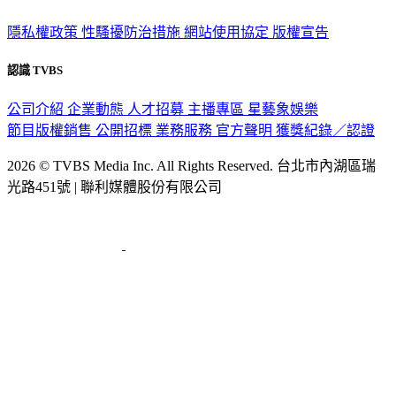
政策與隱私
隱私權政策
性騷擾防治措施
網站使用協定
版權宣告
認識 TVBS
公司介紹
企業動態
人才招募
主播專區
星藝象娛樂
節目版權銷售
公開招標
業務服務
官方聲明
獲獎紀錄／認證
2026 © TVBS Media Inc. All Rights Reserved. 台北市內湖區瑞
光路451號 | 聯利媒體股份有限公司