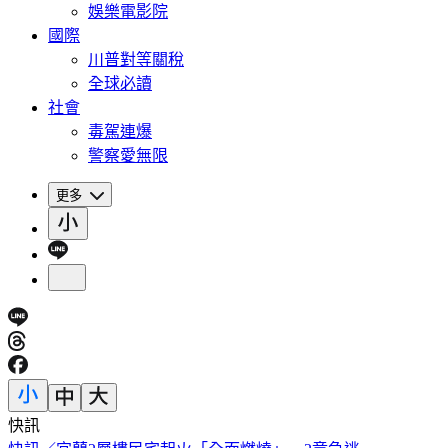
娛樂電影院
國際
川普對等關稅
全球必讀
社會
毒駕連爆
警察愛無限
更多
快訊