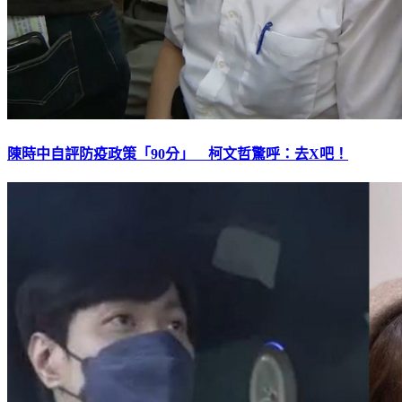
陳時中自評防疫政策「90分」 柯文哲驚呼：去X吧！