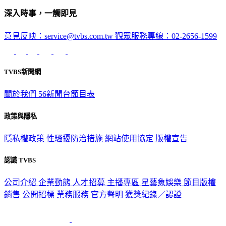
深入時事，一觸即見
意見反映：service@tvbs.com.tw
觀眾服務專線：02-2656-1599
TVBS新聞網
關於我們
56新聞台節目表
政策與隱私
隱私權政策
性騷擾防治措施
網站使用協定
版權宣告
認識 TVBS
公司介紹
企業動態
人才招募
主播專區
星藝象娛樂
節目版權
銷售
公開招標
業務服務
官方聲明
獲獎紀錄／認證