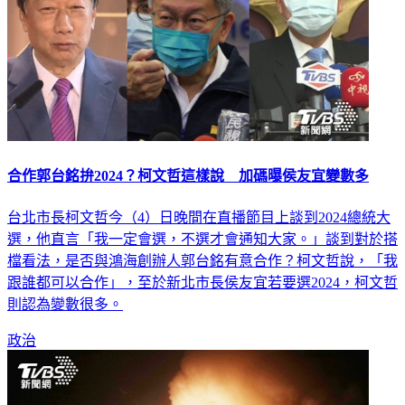
合作郭台銘拚2024？柯文哲這樣說 加碼曝侯友宜變數多
台北市長柯文哲今（4）日晚間在直播節目上談到2024總統大
選，他直言「我一定會選，不選才會通知大家。」談到對於搭
檔看法，是否與鴻海創辦人郭台銘有意合作？柯文哲說，「我
跟誰都可以合作」，至於新北市長侯友宜若要選2024，柯文哲
則認為變數很多。
政治