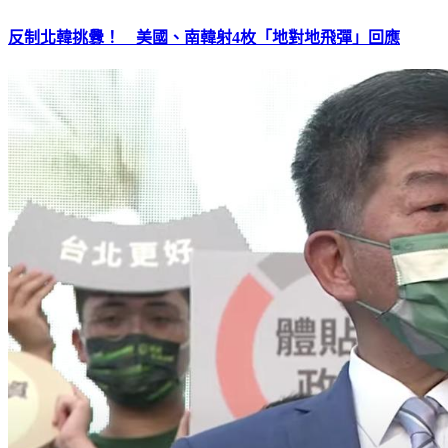
反制北韓挑釁！ 美國、南韓射4枚「地對地飛彈」回應