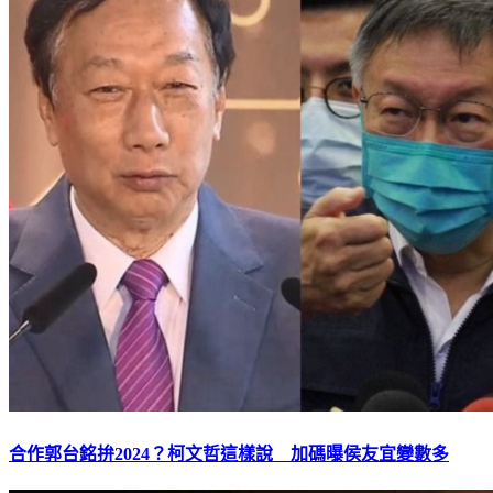
合作郭台銘拚2024？柯文哲這樣說 加碼曝侯友宜變數多