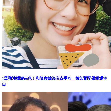
1舉動洩婚變前兆！和隆宸翰為洗衣爭吵 魏如萱配偶欄爆空
白