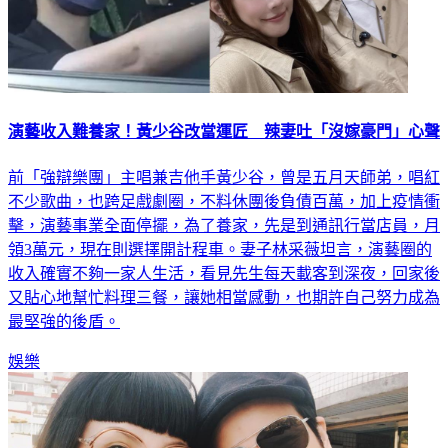
演藝收入難養家！黃少谷改當運匠 辣妻吐「沒嫁豪門」心聲
前「強辯樂團」主唱兼吉他手黃少谷，曾是五月天師弟，唱紅
不少歌曲，也跨足戲劇圈，不料休團後負債百萬，加上疫情衝
擊，演藝事業全面停擺，為了養家，先是到通訊行當店員，月
領3萬元，現在則選擇開計程車。妻子林采薇坦言，演藝圈的
收入確實不夠一家人生活，看見先生每天載客到深夜，回家後
又貼心地幫忙料理三餐，讓她相當感動，也期許自己努力成為
最堅強的後盾。
娛樂