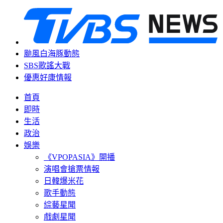
颱風白海豚動態
SBS歌謠大戰
優惠好康情報
首頁
即時
生活
政治
娛樂
《VPOPASIA》開播
演唱會搶票情報
日韓爆米花
歌手動態
綜藝星聞
戲劇星聞