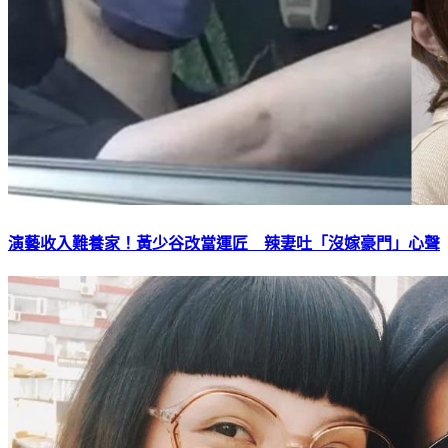
演藝收入難養家！黃少谷改當運匠 辣妻吐「沒嫁豪門」心聲