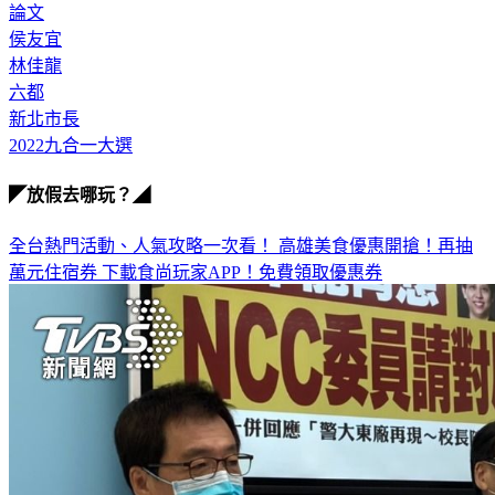
論文
侯友宜
林佳龍
六都
新北市長
2022九合一大選
◤放假去哪玩？◢
全台熱門活動、人氣攻略一次看！
高雄美食優惠開搶！再抽
萬元住宿券
下載食尚玩家APP！免費領取優惠券