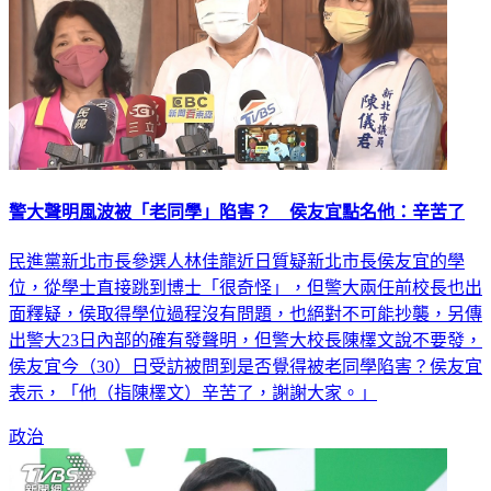
警大聲明風波被「老同學」陷害？ 侯友宜點名他：辛苦了
民進黨新北市長參選人林佳龍近日質疑新北市長侯友宜的學
位，從學士直接跳到博士「很奇怪」，但警大兩任前校長也出
面釋疑，侯取得學位過程沒有問題，也絕對不可能抄襲，另傳
出警大23日內部的確有發聲明，但警大校長陳檡文說不要發，
侯友宜今（30）日受訪被問到是否覺得被老同學陷害？侯友宜
表示，「他（指陳檡文）辛苦了，謝謝大家。」
政治