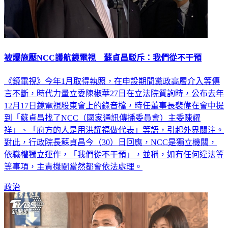
被爆施壓NCC護航鏡電視 蘇貞昌駁斥：我們從不干預
《鏡電視》今年1月取得執照，在申設期間黨政高層介入等傳
言不斷，時代力量立委陳椒華27日在立法院質詢時，公布去年
12月17日鏡電視股東會上的錄音檔，時任董事長裴偉在會中提
到「蘇貞昌找了NCC（國家通訊傳播委員會）主委陳耀
祥」、「府方的人是用洪耀福做代表」等語，引起外界關注。
對此，行政院長蘇貞昌今（30）日回應，NCC是獨立機關，
依職權獨立運作，「我們從不干預」，並稱，如有任何違法等
等事項，主責機關當然都會依法處理。
政治