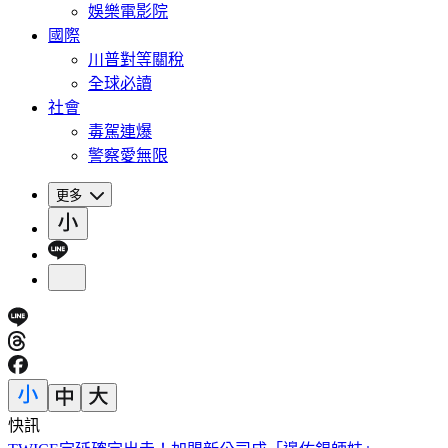
娛樂電影院
國際
川普對等關稅
全球必讀
社會
毒駕連爆
警察愛無限
更多
快訊