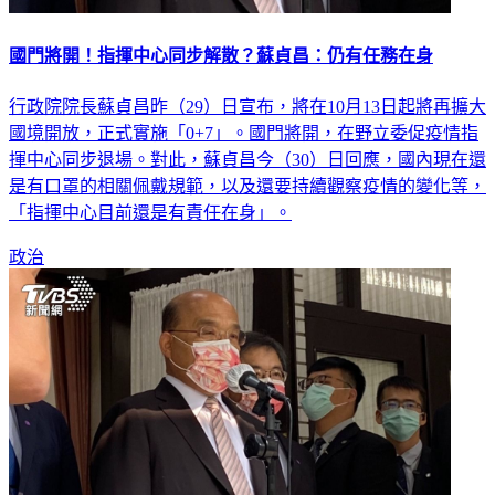
國門將開！指揮中心同步解散？蘇貞昌：仍有任務在身
行政院院長蘇貞昌昨（29）日宣布，將在10月13日起將再擴大
國境開放，正式實施「0+7」。國門將開，在野立委促疫情指
揮中心同步退場。對此，蘇貞昌今（30）日回應，國內現在還
是有口罩的相關佩戴規範，以及還要持續觀察疫情的變化等，
「指揮中心目前還是有責任在身」。
政治