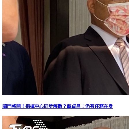
國門將開！指揮中心同步解散？蘇貞昌：仍有任務在身