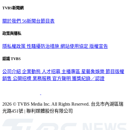
TVBS新聞網
關於我們
56新聞台節目表
政策與隱私
隱私權政策
性騷擾防治措施
網站使用協定
版權宣告
認識 TVBS
公司介紹
企業動態
人才招募
主播專區
星藝象娛樂
節目版權
銷售
公開招標
業務服務
官方聲明
獲獎紀錄／認證
2026 © TVBS Media Inc. All Rights Reserved. 台北市內湖區瑞
光路451號 | 聯利媒體股份有限公司