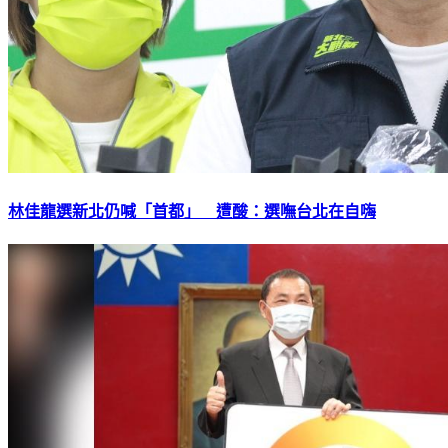
林佳龍選新北仍喊「首都」 遭酸：選嘸台北在自嗨