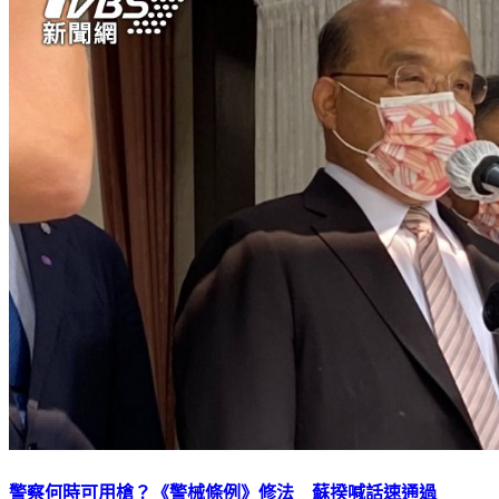
警察何時可用槍？《警械條例》修法 蘇揆喊話速通過