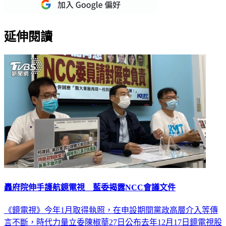
延伸閱讀
轟府院伸手護航鏡電視 藍委揭露NCC會議文件
《鏡電視》今年1月取得執照，在申設期間黨政高層介入等傳
言不斷，時代力量立委陳椒華27日公布去年12月17日鏡電視股