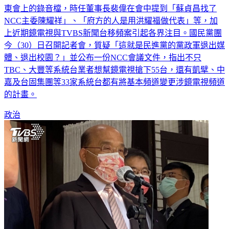
東會上的錄音檔，時任董事長裴偉在會中提到「蘇貞昌找了
NCC主委陳耀祥」、「府方的人是用洪耀福做代表」等，加
上近期鏡電視與TVBS新聞台移頻案引起各界注目。國民黨團
今（30）日召開記者會，質疑「這就是民進黨的黨政軍退出媒
體、退出校園？」並公布一份NCC會議文件，指出不只
TBC、大豐等系統台業者想幫鏡電視搶下55台，還有凱擘、中
嘉及台固集團等33家系統台都有將基本頻道變更涉鏡電視頻道
的計畫。
政治