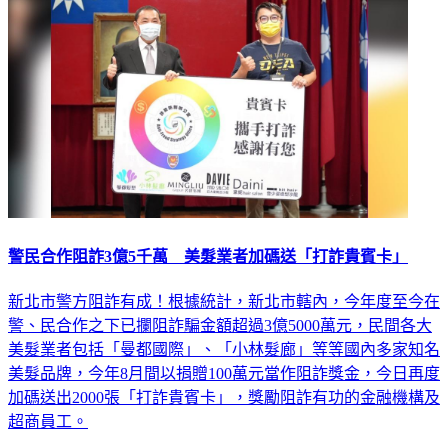
警民合作阻詐3億5千萬 美髮業者加碼送「打詐貴賓卡」
新北市警方阻詐有成！根據統計，新北市轄內，今年度至今在
警、民合作之下已攔阻詐騙金額超過3億5000萬元，民間各大
美髮業者包括「曼都國際」、「小林髮廊」等等國內多家知名
美髮品牌，今年8月間以捐贈100萬元當作阻詐獎金，今日再度
加碼送出2000張「打詐貴賓卡」，獎勵阻詐有功的金融機構及
超商員工。