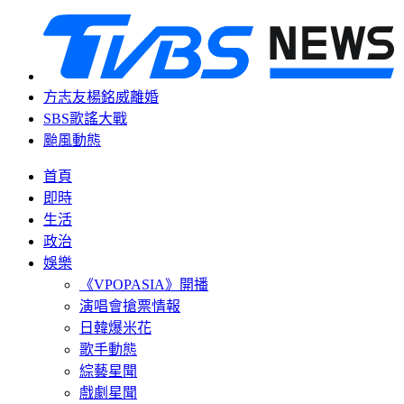
方志友楊銘威離婚
SBS歌謠大戰
颱風動態
首頁
即時
生活
政治
娛樂
《VPOPASIA》開播
演唱會搶票情報
日韓爆米花
歌手動態
綜藝星聞
戲劇星聞