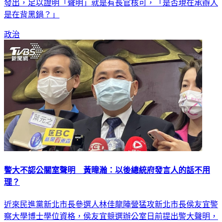
發出，足以證明「聲明」就是有長官核可，「是否現在承辦人
是在背黑鍋？」
政治
警大不認公關室聲明 黃暐瀚：以後總統府發言人的話不用
理？
近來民進黨新北市長參選人林佳龍陣營猛攻新北市長侯友宜警
察大學博士學位資格，侯友宜競選辦公室日前提出警大聲明，