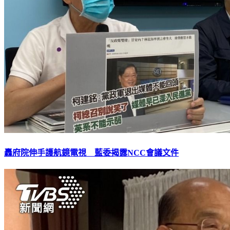
轟府院伸手護航鏡電視 藍委揭露NCC會議文件