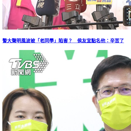
警大聲明風波被「老同學」陷害？ 侯友宜點名他：辛苦了