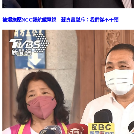
被爆施壓NCC護航鏡電視 蘇貞昌駁斥：我們從不干預