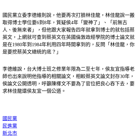
國民黨立委李德維則說，他要再次打臉林佳龍，林佳龍說一搬
取得博士學位要6到8年，質疑侯4年「變神了」、「前無古
人、後無來者」，但他跟大家報告四年就拿到博士的就包括蔡
英文，上網就可查到蔡英文在英國倫敦政經學院的博士論文就
是在1980年到1984年利用四年時間拿到的，反問「林佳龍，你
是要挖蔡英文總統的底？」 
李德維說，台大博士班之修業年限為二至七年，侯友宜指導老
師也出來說明他指導的相關論文，相較蔡英文論文封存30年，
侯論文公開透明，呼籲陳檡文不要為了官位把良心吞下去，要
求林佳龍還侯友宜一個公道。
國民黨
民進黨
新北市