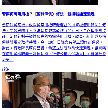
警察何時可用槍？《警械條例》修法 蘇揆喊話速通過
台南殺警案後，攸關警察用槍時機權益的《警械使用條例》修
法，受各界關注。立法院長游錫堃昨（29）日下午召集黨團協
商，朝野針對爭議性最高的槍械使用時機、調查小組組成及補
償相關規定取得共識，今 （30）日院會有望三讀修正通過。
對此，行政院長蘇貞昌說，希望立法院能夠快速通過，讓警察
在使用警械時能更發揮功能，行使公權力保護人民，維護社會
治安。
政治