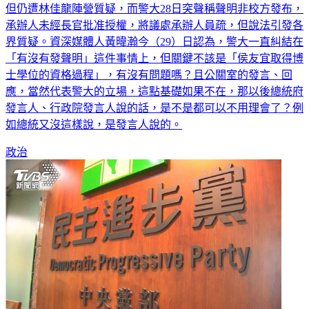
但仍遭林佳龍陣營質疑，而警大28日突聲稱聲明非校方發布，
承辦人未經長官批准授權，將議處承辦人員疏，但說法引發各
界質疑。資深媒體人黃暐瀚今（29）日認為，警大一直糾結在
「有沒有發聲明」這件事情上，但關鍵不該是「侯友宜取得博
士學位的資格過程」，有沒有問題嗎？且公關室的發言、回
應，當然代表警大的立場，這點基礎如果不在，那以後總統府
發言人、行政院發言人說的話，是不是都可以不用理會了？例
如總統又沒這樣說，是發言人說的。
政治