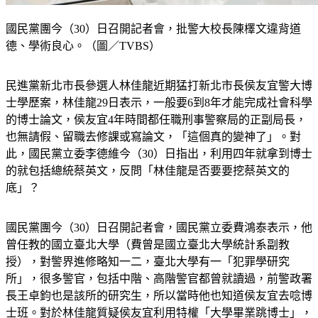
國民黨團今（30）日召開記者會，批警大校長陳檡文違背道
德、學術良心。（圖／TVBS）
民進黨新北市長參選人林佳龍近期猛打新北市長侯友宜警大博
士學歷案，林佳龍29日表示，一般要6到8年才能完成社會科學
的博士論文，侯友宜4年時間都任職刑事警察局的正副局長，
也無請假、留職去修課或寫論文，「這個真的變神了」。對
此，國民黨立委李德維今（30）日指出，利用四年就拿到博士
的就包括總統蔡英文，反問「林佳龍是否要要挖蔡英文的
底」？
國民黨團今（30）日召開記者會，國民黨立委費鴻泰表示，他
曾任教的國立臺北大學（費曾是國立臺北大學統計系副教
授），對警界進修略知一二，臺北大學有一「犯罪學研究
所」，很多警官，包括中階、高階警官都曾就讀過，前警政署
長王卓鈞也是該所的研究生，所以當時他也知道侯友宜去唸博
士班。對於林佳龍質疑侯友宜利用特權「大學畢業跳博士」，