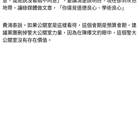
意，或是說沒看過不同意」，要講清楚說明白，現在卻到灰色
地帶，讓綠媒體做文章，「你違背道德良心、學術良心」
費鴻泰說，如果公關室是這樣看待，這個會期是預算會期，建
議黨團刪掉警大公關室力量，因為在陳檡文的眼中，這個警大
公關室沒有存在價值。