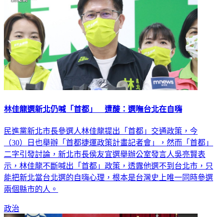
林佳龍選新北仍喊「首都」 遭酸：選嘸台北在自嗨
民進黨新北市長參選人林佳龍提出「首都」交通政策，今
（30）日也舉辦「首都捷運政策計畫記者會」，然而「首都」
二字引發討論，新北市長侯友宜選舉辦公室發言人吳亮賢表
示，林佳龍不斷喊出「首都」政策，透露他選不到台北市，只
能把新北當台北選的自嗨心理，根本是台灣史上唯一同時參選
兩個縣市的人。
政治