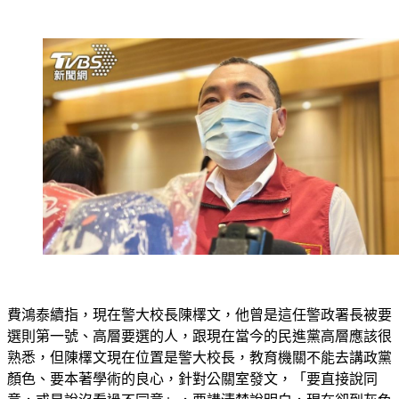
費鴻泰續指，現在警大校長陳檡文，他曾是這任警政署長被要
選則第一號、高層要選的人，跟現在當今的民進黨高層應該很
熟悉，但陳檡文現在位置是警大校長，教育機關不能去講政黨
顏色、要本著學術的良心，針對公關室發文，「要直接說同