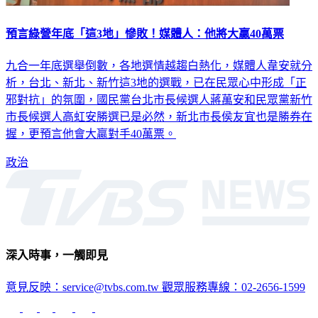
預言綠營年底「這3地」慘敗！媒體人：他將大贏40萬票
九合一年底選舉倒數，各地選情越趨白熱化，媒體人韋安就分
析，台北、新北、新竹這3地的選戰，已在民眾心中形成「正
邪對抗」的氛圍，國民黨台北市長候選人蔣萬安和民眾黨新竹
市長候選人高虹安勝選已是必然，新北市長侯友宜也是勝券在
握，更預言他會大贏對手40萬票。
政治
深入時事，一觸即見
意見反映：service@tvbs.com.tw
觀眾服務專線：02-2656-1599