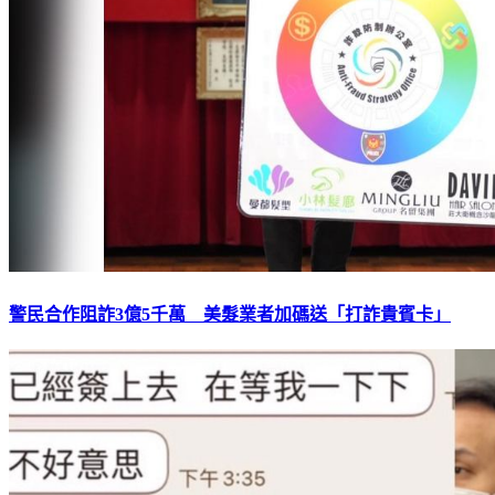
警民合作阻詐3億5千萬 美髮業者加碼送「打詐貴賓卡」