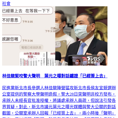
社會
林佳龍緊咬警大聲明 葉元之曝對話鐵證「已經簽上去」
民進黨新北市長參選人林佳龍陣營猛攻新北市長侯友宜競選辦
公室提供的警察大學聲明造假，警大28日突聲明非校方發布，
承辦人未經長官批准授權，將議處承辦人員疏，但說法引發各
界質疑。對此，新北市議元葉元之曝光媒體與警大公關的對話
截圖，公關室承辦人回報「已經簽上去」，兩小時後「聲明」