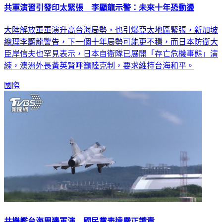
大陸解放軍軍演升高台海局勢，也引爆亞太地區緊張，新加坡
總理李顯龍警告，下一個十年局勢可能更不穩，而日本防衛大
臣岸信夫也罕見表示，日本自衛隊已展開「存亡危機事態」演
練，澳洲外長黃英賢呼籲陸克制，要求維持台海和平。
國際
共機艦台海周邊軍演 國民黨表達嚴正譴責