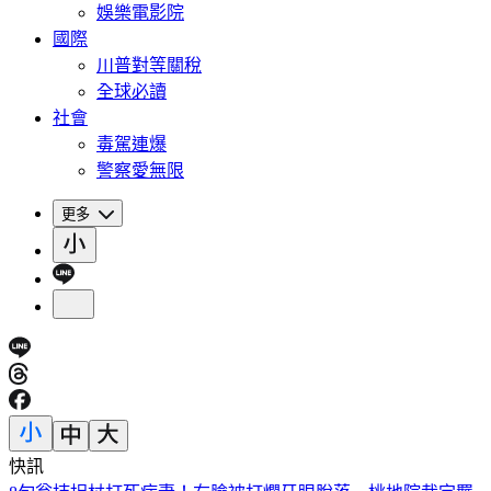
娛樂電影院
國際
川普對等關稅
全球必讀
社會
毒駕連爆
警察愛無限
更多
快訊