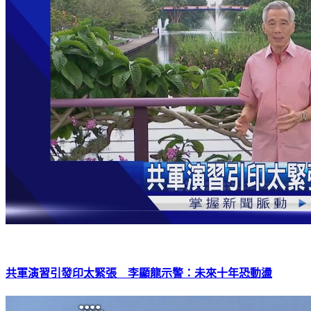
共軍演習引發印太緊張 李顯龍示警：未來十年恐動盪