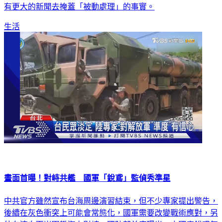
生活
畫面首曝！對峙共艦 國軍「銳鳶」監偵秀準星
中共官方雖然宣布台海周邊演習結束，但不少專家提出警告，
後續在灰色衝突上可能會常態化，國軍需要改變戰術應對，另
外在這次兩岸軍艦海上對峙，國防部首度曝光，由國產銳鳶無