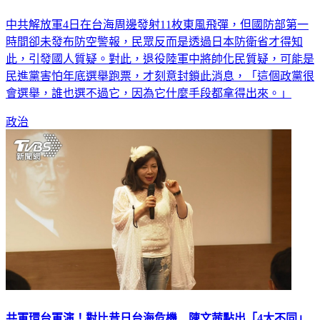
中共解放軍4日在台海周邊發射11枚東風飛彈，但國防部第一
時間卻未發布防空警報，民眾反而是透過日本防衛省才得知
此，引發國人質疑。對此，退役陸軍中將帥化民質疑，可能是
民進黨害怕年底選舉跑票，才刻意封鎖此消息，「這個政黨很
會選舉，誰也選不過它，因為它什麼手段都拿得出來。」
政治
共軍環台軍演！對比昔日台海危機 陳文茜點出「4大不同」