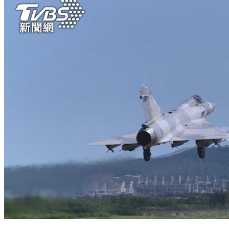
共機艦台海周邊軍演 國民黨表達嚴正譴責