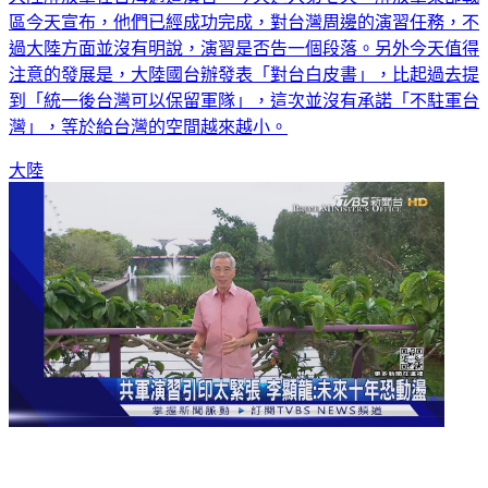
過大陸方面並沒有明說，演習是否告一個段落。另外今天值得
注意的發展是，大陸國台辦發表「對台白皮書」，比起過去提
到「統一後台灣可以保留軍隊」，這次並沒有承諾「不駐軍台
灣」，等於給台灣的空間越來越小。
大陸
共軍演習引發印太緊張 李顯龍示警：未來十年恐動盪