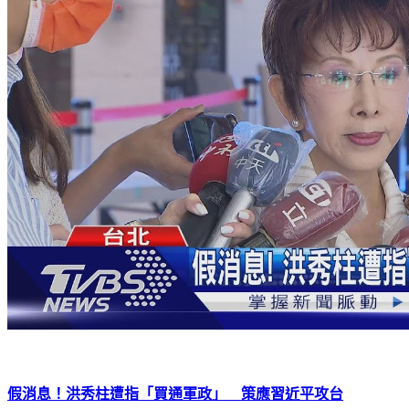
假消息！洪秀柱遭指「買通軍政」 策應習近平攻台