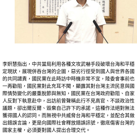
李姸慧指出，中共當局利用各種文攻武嚇手段破壞台海和平穩
定現狀，展現併吞台灣的企圖，惡劣行徑受到國人與世界各國
的共同譴責，國民黨在此時訪中時機非常不宜，陸委會事前也
一再勸阻，國民黨對此充耳不聞，顯露其對台灣主流民意與國
際情勢變化的嚴重脫節與無知，國民黨在台灣政府勸阻、自家
人反對下執意赴中，出訪前曾聲稱此行不見高官、不談政治性
議題，卻出爾反爾、毀棄自己許下的承諾，這種作法絕對無法
獲得國人的認同。而無視中共威脅台海和平穩定，並配合其做
出錯誤言論，更是向國際社會釋放錯誤訊號，徹底傷害台灣的
國家主權，必須要對國人提出合理交代。
國民黨