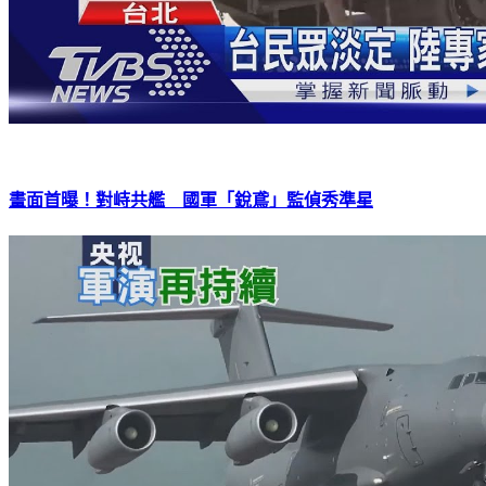
畫面首曝！對峙共艦 國軍「銳鳶」監偵秀準星