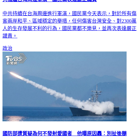
中共持續在台海周邊進行軍演，國民黨今天表示，對於所有傷
害兩岸和平、區域穩定的舉措，任何傷害台灣安全、對2300萬
人的生存發展不利的行為，國民黨都不樂見，並再次表達嚴正
譴責。
政治
國防部遭質疑為何不發射愛國者 他曝原因轟：別扯後腿