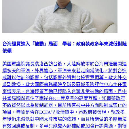
台海經貿進入「被動」局面 學者：政府執政多年未減低對陸
依賴
美國眾議院議長裴洛西訪台後，大陸解放軍於台海周邊展開連
續多天的軍演，外界擔心，軍演未來若走向常態化，將對台造
成難以估計的影響，包括影響外資對台投資意願等。政大外交
系副教授、政大國際事務學院全球及區域風險評估中心主任黃
奎博表示，台海經貿互動已經陷入台灣非常被動的局面，且中
共當局顯然抓住了兩岸在ICT等產業的高度互賴，知道蔡政府
不敢貿然以此為反制武器，目前所有被中共方面限制或禁止的
項目，無論是否在ECFA早收清單中，蔡政府被發現，執政多
年後仍未減低對中國大陸市場的依賴，而且所能做的多屬無法
有效回應或反制，多半只能靠內部補貼或加強行銷帶過，期待
有更大的新聞去掩蓋「被動處理」的事實。