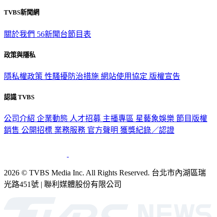
TVBS新聞網
關於我們
56新聞台節目表
政策與隱私
隱私權政策
性騷擾防治措施
網站使用協定
版權宣告
認識 TVBS
公司介紹
企業動態
人才招募
主播專區
星藝象娛樂
節目版權
銷售
公開招標
業務服務
官方聲明
獲獎紀錄／認證
2026 © TVBS Media Inc. All Rights Reserved. 台北市內湖區瑞
光路451號 | 聯利媒體股份有限公司