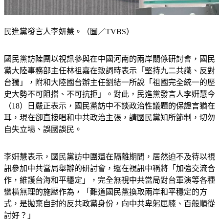
民進黨發言人李妍慧。（圖／TVBS）
國民黨訪陸團以視訊參與在中國河南的兩岸關係研討會，國民
黨大陸事務部主任林祖嘉在致詞時表示「堅持九二共識、反對
台獨」，附和大陸國台辦主任劉結一所說「祖國完全統一的歷
史大勢不可阻擋、不可抗拒」。對此，民進黨發言人李姸慧今
（18）日嚴正表示，國民黨訪中不談政治性議題的保證言猶在
耳，現在卻直接唱和中共政治主張，請國民黨知所節制，切勿
自失立場、誤國誤民。
李姸慧表示，國民黨訪中團還在隔離期間，居然迫不及待以視
訊參加中共當局舉辦的研討會，還在視訊中稱將「加強交流合
作，維護台海和平穩定」，完全無視中共當局對台軍演等各種
蠻橫無理的施壓作為，「難道國民黨換取兩岸和平穩定的方
式，是拋棄自封的反共政黨身份，向中共卑躬屈膝、百般順從
討好？」