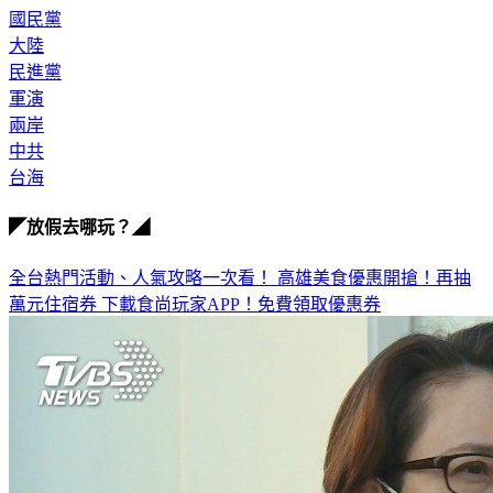
大陸
民進黨
軍演
兩岸
中共
台海
◤放假去哪玩？◢
全台熱門活動、人氣攻略一次看！
高雄美食優惠開搶！再抽
萬元住宿券
下載食尚玩家APP！免費領取優惠券