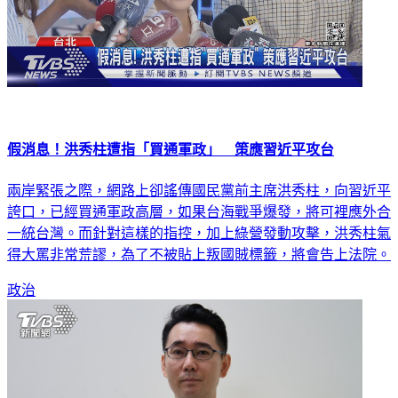
假消息！洪秀柱遭指「買通軍政」 策應習近平攻台
兩岸緊張之際，網路上卻謠傳國民黨前主席洪秀柱，向習近平
誇口，已經買通軍政高層，如果台海戰爭爆發，將可裡應外合
一統台灣。而針對這樣的指控，加上綠營發動攻擊，洪秀柱氣
得大罵非常荒謬，為了不被貼上叛國賊標籤，將會告上法院。
政治