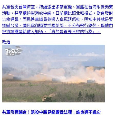
共軍包夾台灣海空，持續派出多架軍機、軍艦在台海附近頻繁
活動，甚至還逾越海峽中線。日前還比照北韓模式，對台發射
11枚導彈。而民進黨議員參選人卓冠廷怒批，明知中共就是要
恫嚇台灣，國民黨卻還要怪國防部，不公布飛行路徑，逼他們
把資訊攤開給敵人知道，「真的是很要不得的行為」。
政治
共軍飛彈越台！退役中將見綠營做法嘆：誰也選不過它