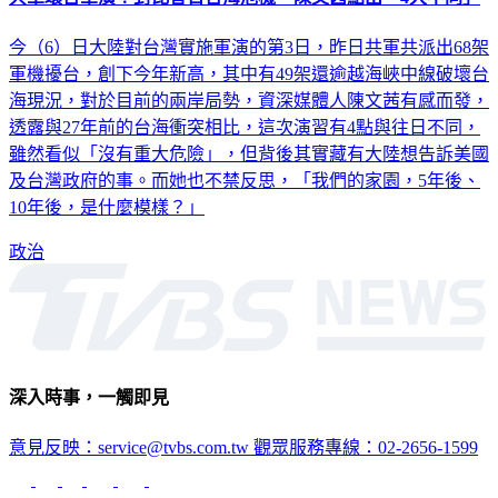
今（6）日大陸對台灣實施軍演的第3日，昨日共軍共派出68架
軍機擾台，創下今年新高，其中有49架還逾越海峽中線破壞台
海現況，對於目前的兩岸局勢，資深媒體人陳文茜有感而發，
透露與27年前的台海衝突相比，這次演習有4點與往日不同，
雖然看似「沒有重大危險」，但背後其實藏有大陸想告訴美國
及台灣政府的事。而她也不禁反思，「我們的家園，5年後、
10年後，是什麼模樣？」
政治
深入時事，一觸即見
意見反映：service@tvbs.com.tw
觀眾服務專線：02-2656-1599