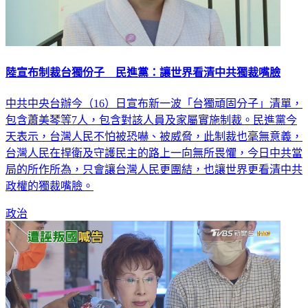
陸宣布制裁台獨份子 民進黨：讓世界看清中共獨裁嘴臉
中共中央台辦今（16）日宣布新一波「台獨頑固分子」清單，
包含蕭美琴等7人，包含對該人員及家屬實施制裁。民進黨今
天表示，台灣人民不怕被恐嚇、被威脅，此制裁也毫無意義，
台灣人民在捍衛及守護民主的路上一向無所畏懼，今日中共當
局的所作所為，只會讓台灣人民更團結，也讓世界更看清中共
政權的獨裁嘴臉。
政治