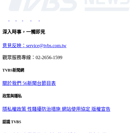
深入時事，一觸即見
意見反映：service@tvbs.com.tw
觀眾服務專線：02-2656-1599
TVBS新聞網
關於我們
56新聞台節目表
政策與隱私
隱私權政策
性騷擾防治措施
網站使用協定
版權宣告
認識 TVBS
公司介紹
企業動態
人才招募
主播專區
星藝象娛樂