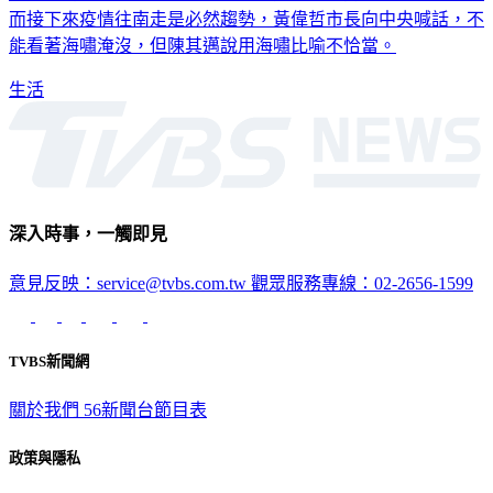
而接下來疫情往南走是必然趨勢，黃偉哲市長向中央喊話，不
能看著海嘯淹沒，但陳其邁說用海嘯比喻不恰當。
生活
深入時事，一觸即見
意見反映：service@tvbs.com.tw
觀眾服務專線：02-2656-1599
TVBS新聞網
關於我們
56新聞台節目表
政策與隱私