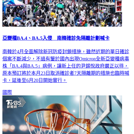
亞變種BA.4、BA.5入侵 南韓確診免隔離計劃喊卡
南韓於4月全面解除新冠防疫封鎖措施，雖然近期的單日確診
個案不斷減少，不過有鑒於國內出現Omicron全新亞變種病毒
株「BA.4與BA.5」病例，讓新上任的尹錫悅政府嚴正以待，
原本預訂將於本月23日取消確診者7天隔離期的措施也臨時喊
卡，延後至6月20日開始實行。
國際