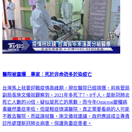
醫院被塞爆 專家：死於非命恐多於染疫亡
台灣馬上就要迎戰疫情高峰期，現在醫院已經擠爆，前疾管局
副局長施文儀就觀察到，2021年多死了7、8千人，是新冠肺炎
死亡人數的10倍，疑似是死亡的黑數，而今年Omicron變種病
毒雖然重症率低，但是輕症擠滿醫院，真正需要看病的人可能
不敢去醫院，而延誤就醫，施文儀就建議，政府應該成立專責
診所處理新冠肺炎病患，保護急重症患者。