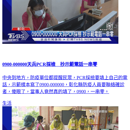
0900-000000天兵PCR採檢 抄示範電話一串零
中央到地方，防疫單位都提醒民眾，PCR採檢要填上自己的電
話，示範樣本寫了0900-000000，彰化縣防疫人員要聯絡確診
者，傻眼了，當事人竟然真的填了，0900，一串零。
生活