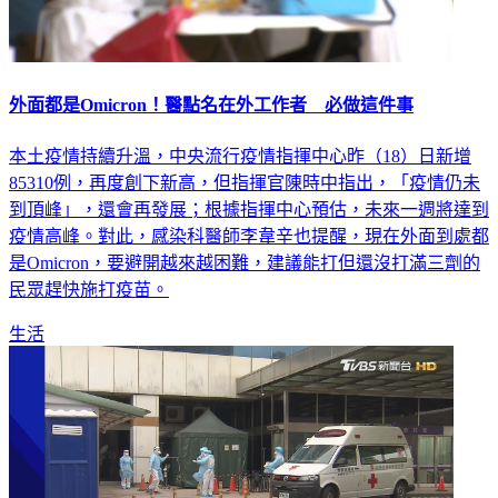
外面都是Omicron！醫點名在外工作者 必做這件事
本土疫情持續升溫，中央流行疫情指揮中心昨（18）日新增
85310例，再度創下新高，但指揮官陳時中指出，「疫情仍未
到頂峰」，還會再發展；根據指揮中心預估，未來一週將達到
疫情高峰。對此，感染科醫師李韋辛也提醒，現在外面到處都
是Omicron，要避開越來越困難，建議能打但還沒打滿三劑的
民眾趕快施打疫苗。
生活