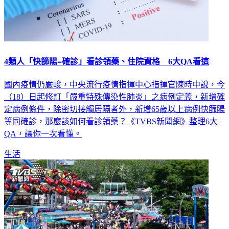
4類人「快篩陽=確診」看診領藥、住院資格 6大QA看這
國內疫情仍嚴峻，中央流行疫情指揮中心指揮官陳時中說，今
（18）日起修訂「嚴重特殊傳染性肺炎」之病例定義，新增確
定病例條件，除密切接觸居隔者外，新增65歲以上病例快篩陽
等同確診，那麼該如何看診領藥？《TVBS新聞網》整理6大
QA，讓你一次看懂。
生活