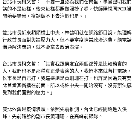
台北市長柯文哲：「不要一直認為我們在搗蛋，事實證明我們
講的不是每樣，後來每樣都照做照抄了嗎，快篩陽視同PCR陽
開始要給藥，疫調做不下去這個也是。」
雙北市長近來頻頻槓上中央，林鶴明就在網路節目說，能理解
行政首長面對輿論壓力大，但不要拿疫情當政治消費，能電話
溝通解決問題，就不要拿去政治表演。
台北市長柯文哲：「其實我跟侯友宜兩個都算是比較務實的
人，我們也不是那種真正愛表演的人，我們本來就有打電話，
侯市長是自己打，我這邊還是黃珊珊在打，也許是因為只有雙
北首當其衝擋在前面，所以或許中央一開始沒有，沒有辦法感
受到我們面對的壓力。」
雙北依舊是疫情浪頭，依照先前推測，台北已經開始進入洪
峰，先前確診的副市長黃珊珊，在高峰前歸隊。