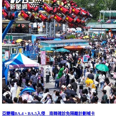
亞變種BA.4、BA.5入侵 南韓確診免隔離計劃喊卡