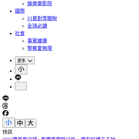
娛樂電影院
國際
川普對等關稅
全球必讀
社會
毒駕連爆
警察愛無限
更多
快訊