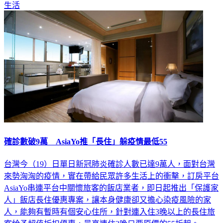
生活
確診數破9萬 AsiaYo推「長住」躲疫情最低55
台灣今（19）日單日新冠肺炎確診人數已達9萬人，面對台灣
來勢洶洶的疫情，實在帶給民眾許多生活上的衝擊，訂房平台
AsiaYo串連平台中關懷旅客的飯店業者，即日起推出「保護家
人」飯店長住優惠專案，讓本身健康卻又擔心染疫風險的家
人，能夠有暫時有個安心住所，針對連入住3晚以上的長住旅