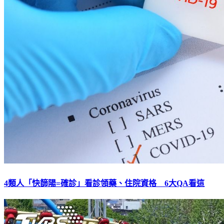
4類人「快篩陽=確診」看診領藥、住院資格 6大QA看這