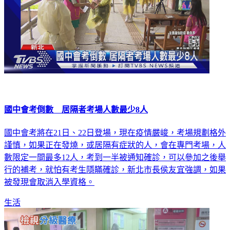
國中會考倒數 居隔者考場人數最少8人
國中會考將在21日、22日登場，現在疫情嚴峻，考場規劃格外
謹慎，如果正在發燒，或居隔有症狀的人，會在專門考場，人
數限定一間最多12人，考到一半被通知確診，可以參加之後舉
行的補考，就怕有考生隱瞞確診，新北市長侯友宜強調，如果
被發現會取消入學資格。
生活