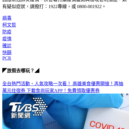
有疑似症狀，請撥打：1922專線，或 0800-001922。
病毒
柯文哲
防疫
疫情
確診
快篩
PCR
◤放假去哪玩？◢
全台熱門活動、人氣攻略一次看！
高雄美食優惠開搶！再抽
萬元住宿券
下載食尚玩家APP！免費領取優惠券