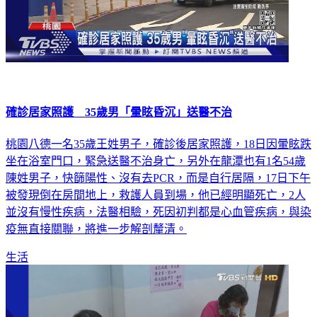
確診居家照護 35歲男「暈眩昏沉」送醫不治
桃園八德一名35歲王姓男子，確診後居家照護，18日因暈眩跌
坐在浴室門口，緊急送醫不治身亡，另外在龍潭也有1名54歲
陳姓男子，快篩陽性、沒有去PCR，而是自行居隔，17日下午
被發現倒在房間地上，救護人員到場，他已經明顯死亡，2人
並沒有慢性疾病，法醫相驗，死因初判都是心血管疾病，與染
疫無直接關聯，將進一步解剖釐清。
生活