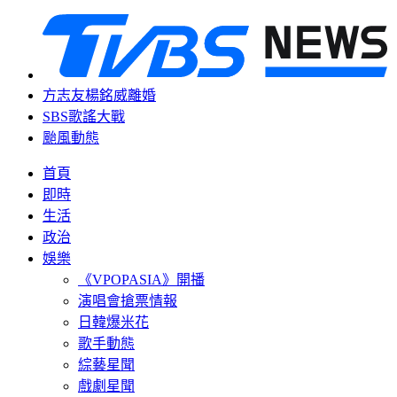
方志友楊銘威離婚
SBS歌謠大戰
颱風動態
首頁
即時
生活
政治
娛樂
《VPOPASIA》開播
演唱會搶票情報
日韓爆米花
歌手動態
綜藝星聞
戲劇星聞