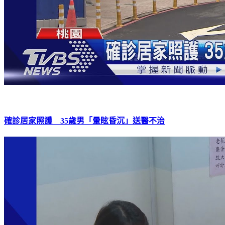
確診居家照護 35歲男「暈眩昏沉」送醫不治