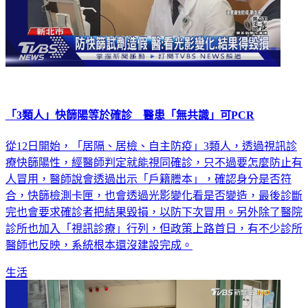
「3類人」快篩陽等於確診 醫患「無共識」可PCR
從12日開始，「居隔、居檢、自主防疫」3類人，透過視訊診
療快篩陽性，經醫師判定就能視同確診，只不過要怎麼防止有
人冒用，醫師說會透過出示「戶籍謄本」，確認身分是否符
合，快篩檢測卡匣，也會透過光影變化看是否變造，最後診斷
完也會要求確診者把結果毀損，以防下次冒用。另外除了醫院
診所也加入「視訊診療」行列，但政策上路首日，有不少診所
醫師也反映，系統根本還沒建設完成。
生活