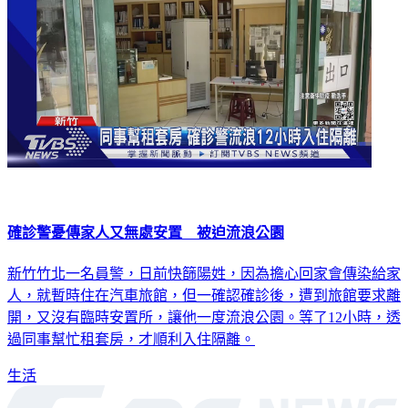
確診警憂傳家人又無處安置 被迫流浪公園
新竹竹北一名員警，日前快篩陽姓，因為擔心回家會傳染給家
人，就暫時住在汽車旅館，但一確認確診後，遭到旅館要求離
開，又沒有臨時安置所，讓他一度流浪公園。等了12小時，透
過同事幫忙租套房，才順利入住隔離。
生活