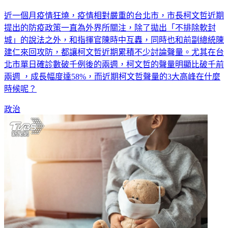
近一個月疫情狂燒，疫情相對嚴重的台北市，市長柯文哲近期
提出的防疫政策一直為外界所關注，除了拋出「不排除軟封
城」的說法之外，和指揮官陳時中互轟，同時也和前副總統陳
建仁來回攻防，都讓柯文哲近期累積不少討論聲量。尤其在台
北市單日確診數破千例後的兩週，柯文哲的聲量明顯比破千前
兩週 ，成長幅度達58%，而近期柯文哲聲量的3大高峰在什麼
時候呢？
政治