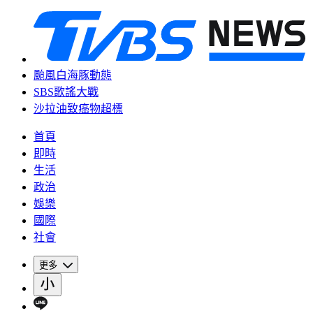
颱風白海豚動態
SBS歌謠大戰
沙拉油致癌物超標
首頁
即時
生活
政治
娛樂
國際
社會
更多