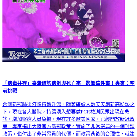
「病毒共存」臺灣確診病例與死亡率 影響這件事！專家：空
前挑戰
台灣新冠肺炎疫情持續升溫，隨著確診人數天天創新高態勢之
下，現在各大醫院，持續湧入想要做PCR檢測民眾出現在急
診，增加醫療人員負擔，現在許多歐美國家，已經開放新冠政
策，專家指出大陸官方新冠政策。實施了非常嚴厲的一個封鎖
政策，也付出了非常昂貴的代價，而政策背後的合理性，就建
立在於所謂的死亡率的控制。