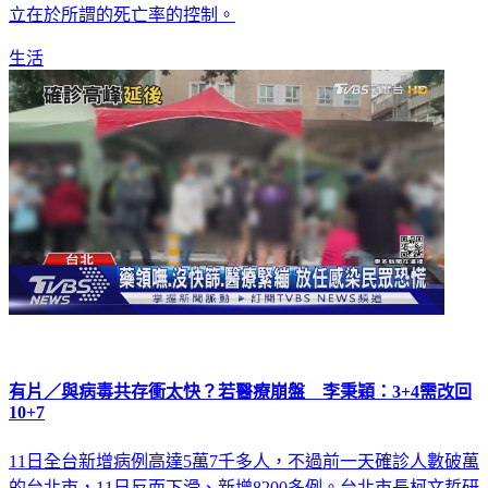
生活
有片／與病毒共存衝太快？若醫療崩盤 李秉穎：3+4需改回
10+7
11日全台新增病例高達5萬7千多人，不過前一天確診人數破萬
的台北市，11日反而下滑、新增8200多例。台北市長柯文哲研
判，由於PCR量能會決定確診量，他認為台北市的確診數已經