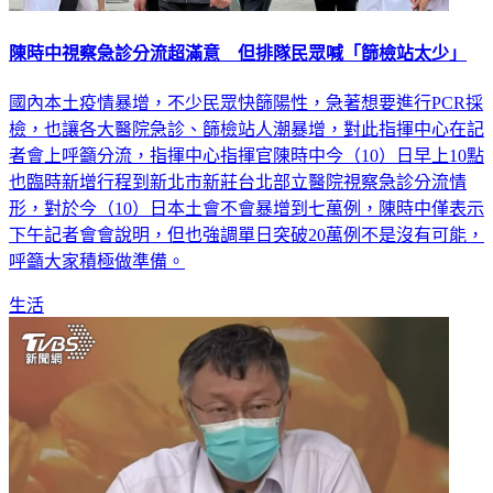
陳時中視察急診分流超滿意 但排隊民眾喊「篩檢站太少」
國內本土疫情暴增，不少民眾快篩陽性，急著想要進行PCR採
檢，也讓各大醫院急診、篩檢站人潮暴增，對此指揮中心在記
者會上呼籲分流，指揮中心指揮官陳時中今（10）日早上10點
也臨時新增行程到新北市新莊台北部立醫院視察急診分流情
形，對於今（10）日本土會不會暴增到七萬例，陳時中僅表示
下午記者會會說明，但也強調單日突破20萬例不是沒有可能，
呼籲大家積極做準備。
生活