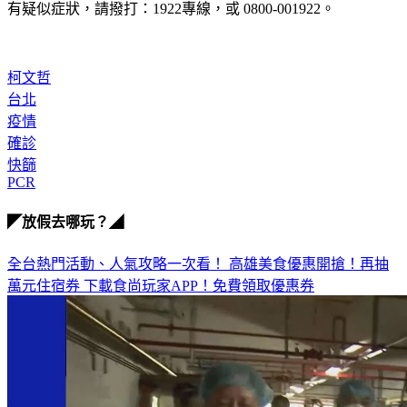
柯文哲
台北
疫情
確診
快篩
PCR
◤放假去哪玩？◢
全台熱門活動、人氣攻略一次看！
高雄美食優惠開搶！再抽
萬元住宿券
下載食尚玩家APP！免費領取優惠券