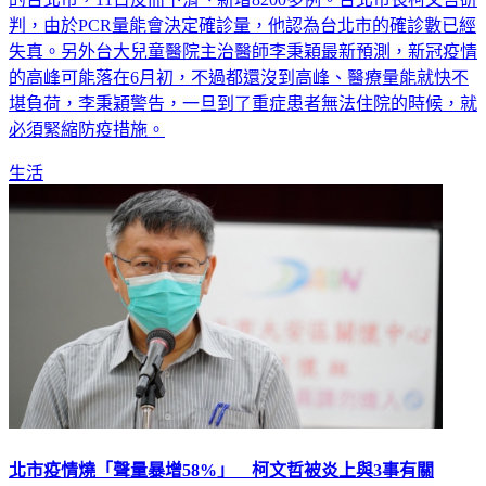
失真。另外台大兒童醫院主治醫師李秉穎最新預測，新冠疫情
的高峰可能落在6月初，不過都還沒到高峰、醫療量能就快不
堪負荷，李秉穎警告，一旦到了重症患者無法住院的時候，就
必須緊縮防疫措施。
生活
北市疫情燒「聲量暴增58%」 柯文哲被炎上與3事有關