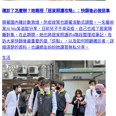
確診了怎麼辦？她親授「居家照護攻略」：快篩後必做這事
隨著國內確診數激增，防疫政策也跟著滾動式調整。一名藝術
家Jil Wu吳滋懿分享，日前兒子不幸染疫，自己也成了居家隔
離對象，在此期間，她也將居家照護的4階段整理成筆記，告
訴大家快篩後最重要的是「這點」，以及如何照顧確診者，詳
細清楚的資料，也讓網友紛紛她讚賞無私分享。
生活