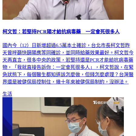
柯文哲：若堅持PCR陽才給抗病毒藥 一定會死很多人
國內今（12）日新增超過6.5萬本土確診，台北市長柯文哲昨
天曾呼籲快篩陽應等同確診，並同時給藥效果最好。柯文哲今
天再直言，很多中央的政策，若堅持還是PCR才能給抗病毒藥
物，「我就直接告訴你：一定會死很多人」，柯文哲說，在緊
急狀態下，每個醫生都知道該怎麼做，但錢怎麼處理？台灣醫
界還是被健保局控制住，幾十年來被健保局制約，沒辦法。
生活