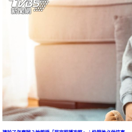
確診了怎麼辦？她親授「居家照護攻略」：快篩後必做這事