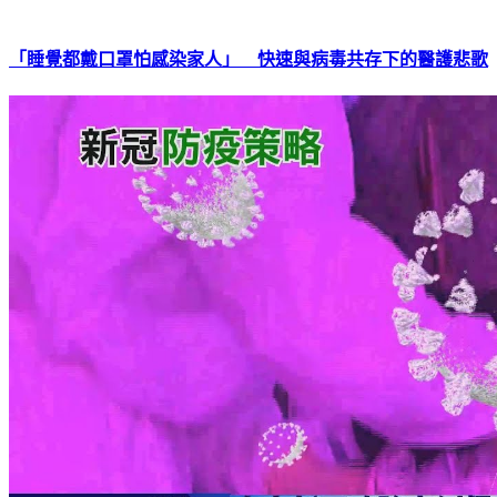
「睡覺都戴口罩怕感染家人」 快速與病毒共存下的醫護悲歌