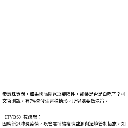
秦慧珠質問，如果快篩陽PCR卻陰性，那藥是否是白吃了？柯
文哲則說，有7%會發生這種情形，所以還要做決策。
《TVBS》提醒您：
因應新冠肺炎疫情，疾管署持續疫情監測與邊境管制措施，
如
有疑似症狀，請撥打：1922專線，或 0800-001922。