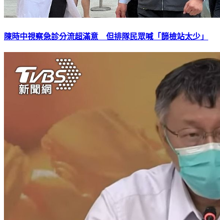
陳時中視察急診分流超滿意 但排隊民眾喊「篩檢站太少」