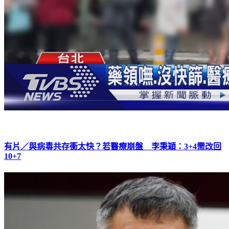
有片／與病毒共存衝太快？若醫療崩盤 李秉穎：3+4需改回
10+7