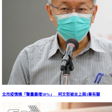
北市疫情燒「聲量暴增58%」 柯文哲被炎上與3事有關