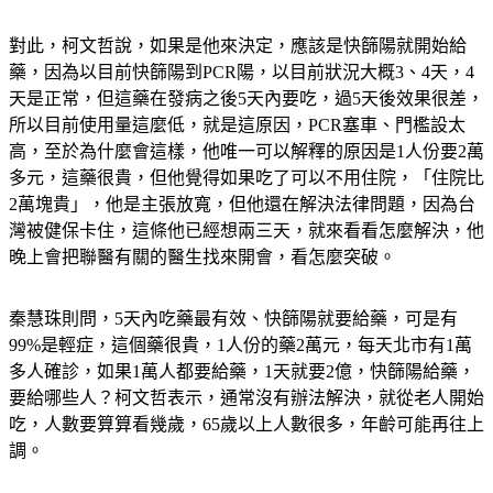
對此，柯文哲說，如果是他來決定，應該是快篩陽就開始給
藥，因為以目前快篩陽到PCR陽，以目前狀況大概3、4天，4
天是正常，但這藥在發病之後5天內要吃，過5天後效果很差，
所以目前使用量這麼低，就是這原因，PCR塞車、門檻設太
高，至於為什麼會這樣，他唯一可以解釋的原因是1人份要2萬
多元，這藥很貴，但他覺得如果吃了可以不用住院，「住院比
2萬塊貴」，他是主張放寬，但他還在解決法律問題，因為台
灣被健保卡住，這條他已經想兩三天，就來看看怎麼解決，他
晚上會把聯醫有關的醫生找來開會，看怎麼突破。
秦慧珠則問，5天內吃藥最有效、快篩陽就要給藥，可是有
99%是輕症，這個藥很貴，1人份的藥2萬元，每天北市有1萬
多人確診，如果1萬人都要給藥，1天就要2億，快篩陽給藥，
要給哪些人？柯文哲表示，通常沒有辦法解決，就從老人開始
吃，人數要算算看幾歲，65歲以上人數很多，年齡可能再往上
調。