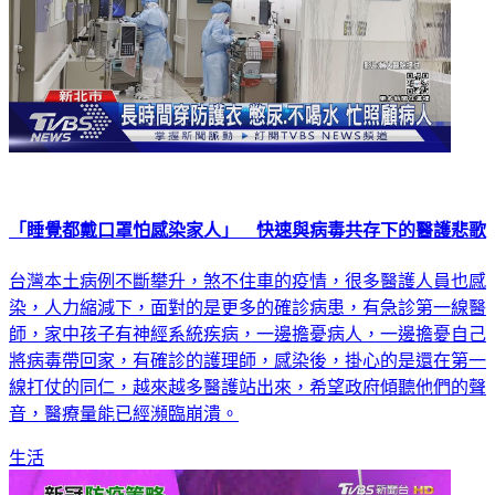
「睡覺都戴口罩怕感染家人」 快速與病毒共存下的醫護悲歌
台灣本土病例不斷攀升，煞不住車的疫情，很多醫護人員也感
染，人力縮減下，面對的是更多的確診病患，有急診第一線醫
師，家中孩子有神經系統疾病，一邊擔憂病人，一邊擔憂自己
將病毒帶回家，有確診的護理師，感染後，掛心的是還在第一
線打仗的同仁，越來越多醫護站出來，希望政府傾聽他們的聲
音，醫療量能已經瀕臨崩潰。
生活