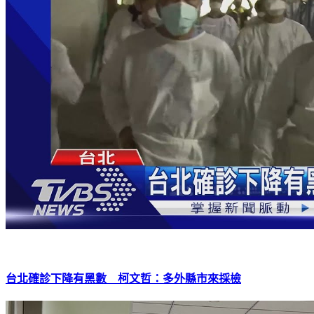
台北確診下降有黑數 柯文哲：多外縣市來採檢