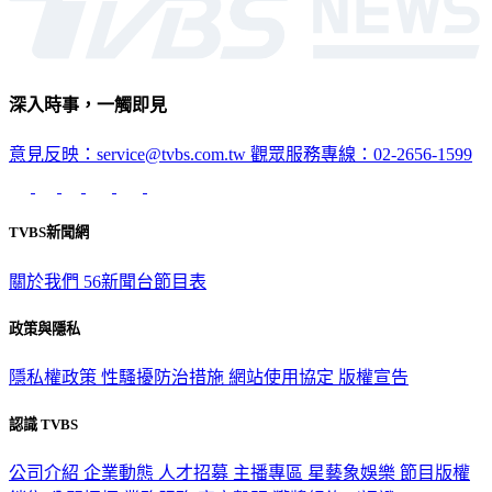
深入時事，一觸即見
意見反映：service@tvbs.com.tw
觀眾服務專線：02-2656-1599
TVBS新聞網
關於我們
56新聞台節目表
政策與隱私
隱私權政策
性騷擾防治措施
網站使用協定
版權宣告
認識 TVBS
公司介紹
企業動態
人才招募
主播專區
星藝象娛樂
節目版權
銷售
公開招標
業務服務
官方聲明
獲獎紀錄／認證