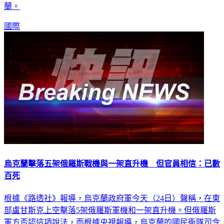
國際
烏克蘭擊落五架俄羅斯戰機與一架直升機 但官員相信：已數
百死
根據《路透社》報導，烏克蘭政府軍今天（24日）聲稱，在東
部盧甘斯克上空擊落5架俄羅斯軍機和一架直升機。但俄羅斯
軍方否認這項說法，而根據央視報導，烏克蘭的國民衛隊司令
部（Natsionalna hvardiya Ukrayiny）則遭俄羅斯軍方摧毀。烏