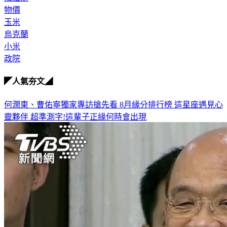
玉米
烏克蘭
小米
政院
◤人氣夯文◢
何潤東、曹佑寧獨家專訪搶先看
8月緣分排行榜 這星座遇見心
靈夥伴
超準測字!這輩子正緣何時會出現