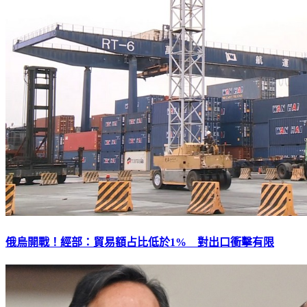
俄烏開戰！經部：貿易額占比低於1% 對出口衝擊有限