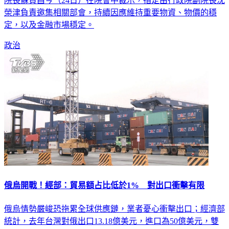
榮津負責邀集相關部會，持續因應維持重要物資、物價的穩
定，以及金融市場穩定。
政治
俄烏開戰！經部：貿易額占比低於1% 對出口衝擊有限
俄烏情勢嚴峻恐拖累全球供應鏈，業者憂心衝擊出口；經濟部
統計，去年台灣對俄出口13.18億美元，進口為50億美元，雙
邊貿易額僅占台灣總貿易額0.76%，比重低於1%，對台出口影