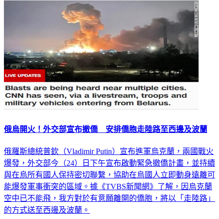
俄烏開火！外交部宣布撤僑 安排僑胞走陸路至西邊及波蘭
俄羅斯總統普欽（Vladimir Putin）宣布進軍烏克蘭，兩國戰火
爆發，外交部今（24）日下午宣布啟動緊急撤僑計畫，並持續
與在烏所有國人保持密切聯繫，協助在烏國人立即動身遠離可
能爆發軍事衝突的區域。據《TVBS新聞網》了解，因烏克蘭
空中已不能飛，我方對於有意願離開的僑胞，將以「走陸路」
的方式送至西邊及波蘭。
政治