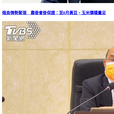
俄烏情勢緊張 農委會掛保證：至8月黃豆、玉米價穩量足