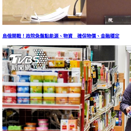
烏俄開戰！政院急盤點能源、物資 確保物價、金融穩定