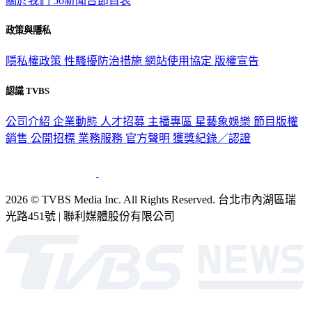
政策與隱私
隱私權政策
性騷擾防治措施
網站使用協定
版權宣告
認識 TVBS
公司介紹
企業動態
人才招募
主播專區
星藝象娛樂
節目版權
銷售
公開招標
業務服務
官方聲明
獲獎紀錄／認證
2026 © TVBS Media Inc. All Rights Reserved. 台北市內湖區瑞
光路451號 | 聯利媒體股份有限公司