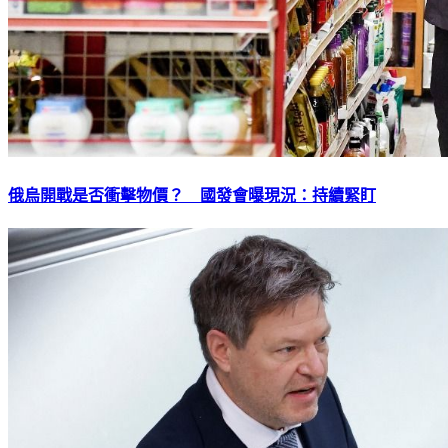
俄烏開戰是否衝擊物價？ 國發會曝現況：持續緊盯