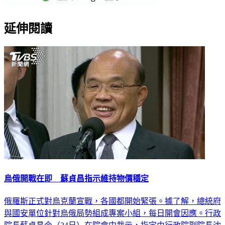
延伸閱讀
烏俄開戰在即 蘇貞昌指示維持物價穩定
俄羅斯正式對烏克蘭宣戰，各國都開始緊張。據了解，總統府
與國安單位針對烏俄局勢組成專案小組，每日開會因應。行政
院長蘇貞昌今（24日）在院會中裁示，指定由行政院副院長沈