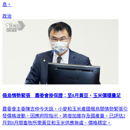
政治
俄烏情勢緊張 農委會掛保證：至8月黃豆、玉米價穩量足
農委會主委陳吉仲今天說，小麥和玉米產國俄烏間情勢緊張引
發價格波動，因應府院指示，將增加庫存及國產量，已評估2
月到8月間畜牧所需黃豆和玉米供應無虞、價格穩定。
生活