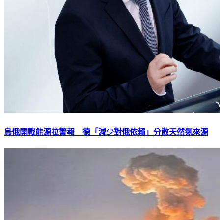
烏俄開戰能源拉警報 德「減少對俄依賴」分散天然氣來源