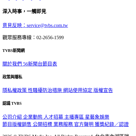
深入時事，一觸即見
意見反映：service@tvbs.com.tw
觀眾服務專線：02-2656-1599
TVBS新聞網
關於我們
56新聞台節目表
政策與隱私
隱私權政策
性騷擾防治措施
網站使用協定
版權宣告
認識 TVBS
公司介紹
企業動態
人才招募
主播專區
星藝象娛樂
節目版權銷售
公開招標
業務服務
官方聲明
獲獎紀錄／認證
2026 © TVBS Media Inc. All Rights Reserved. 台北市內湖區瑞