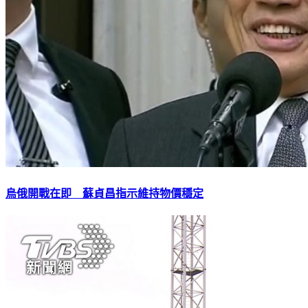
烏俄開戰在即 蘇貞昌指示維持物價穩定