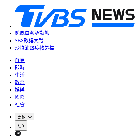
颱風白海豚動態
SBS歌謠大戰
沙拉油致癌物超標
首頁
即時
生活
政治
娛樂
國際
社會
更多