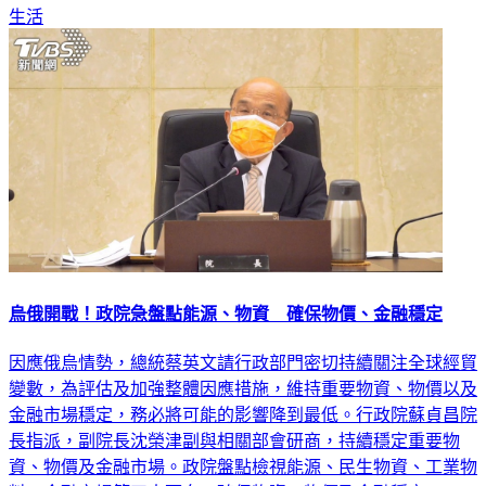
烏俄開戰！政院急盤點能源、物資 確保物價、金融穩定
因應俄烏情勢，總統蔡英文請行政部門密切持續關注全球經貿
變數，為評估及加強整體因應措施，維持重要物資、物價以及
金融市場穩定，務必將可能的影響降到最低。行政院蘇貞昌院
長指派，副院長沈榮津副與相關部會研商，持續穩定重要物
資、物價及金融市場。政院盤點檢視能源、民生物資、工業物
料、金融市場等四大面向，確保物資、物價及金融穩定。