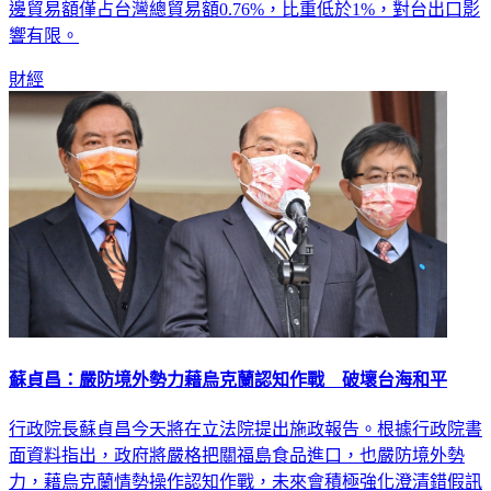
響有限。
財經
蘇貞昌：嚴防境外勢力藉烏克蘭認知作戰 破壞台海和平
行政院長蘇貞昌今天將在立法院提出施政報告。根據行政院書
面資料指出，政府將嚴格把關福島食品進口，也嚴防境外勢
力，藉烏克蘭情勢操作認知作戰，未來會積極強化澄清錯假訊
息。