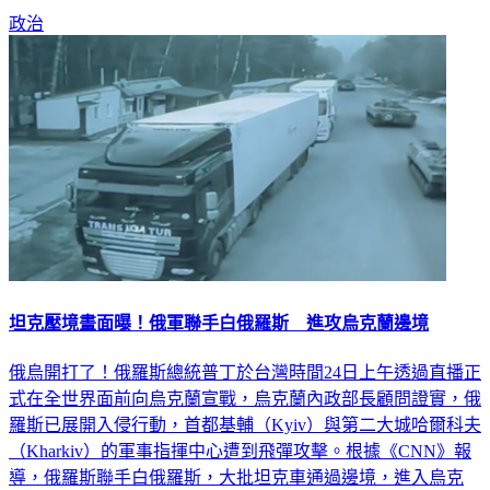
坦克壓境畫面曝！俄軍聯手白俄羅斯 進攻烏克蘭邊境
俄烏開打了！俄羅斯總統普丁於台灣時間24日上午透過直播正
式在全世界面前向烏克蘭宣戰，烏克蘭內政部長顧問證實，俄
羅斯已展開入侵行動，首都基輔（Kyiv）與第二大城哈爾科夫
（Kharkiv）的軍事指揮中心遭到飛彈攻擊。根據《CNN》報
導，俄羅斯聯手白俄羅斯，大批坦克車通過邊境，進入烏克
蘭。