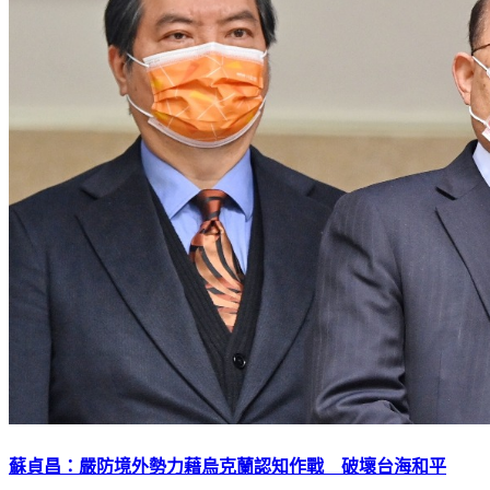
蘇貞昌：嚴防境外勢力藉烏克蘭認知作戰 破壞台海和平