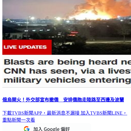
俄烏開火！外交部宣布撤僑 安排僑胞走陸路至西邊及波蘭
下載TVBS新聞APP，最新消息不漏接
加入TVBS新聞LINE，
重點新聞一次看