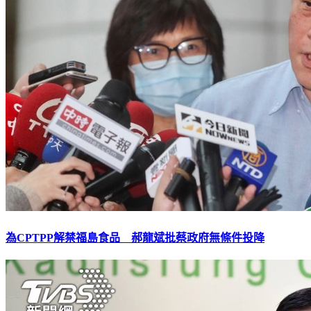
為CPTPP解禁福島食品 郝龍斌批蔡政府無條件投降