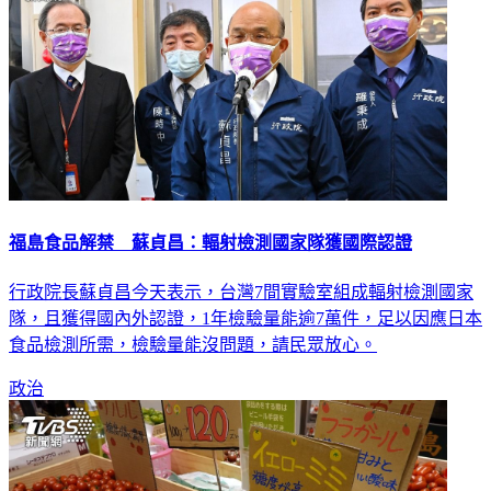
福島食品解禁 蘇貞昌：輻射檢測國家隊獲國際認證
行政院長蘇貞昌今天表示，台灣7間實驗室組成輻射檢測國家
隊，且獲得國內外認證，1年檢驗量能逾7萬件，足以因應日本
食品檢測所需，檢驗量能沒問題，請民眾放心。
政治