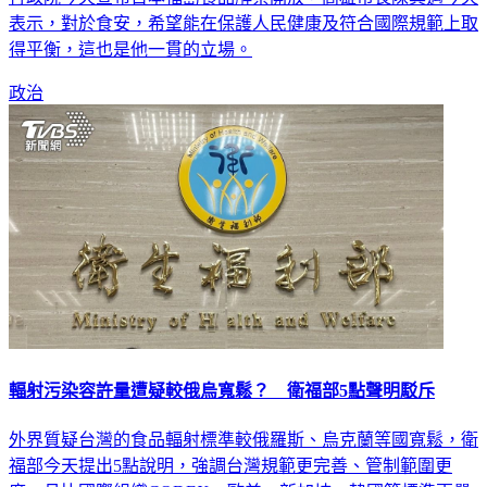
得平衡，這也是他一貫的立場。
政治
輻射污染容許量遭疑較俄烏寬鬆？ 衛福部5點聲明駁斥
外界質疑台灣的食品輻射標準較俄羅斯、烏克蘭等國寬鬆，衛
福部今天提出5點說明，強調台灣規範更完善、管制範圍更
廣，且比國際組織CODEX、歐美、新加坡、韓國等標準更嚴