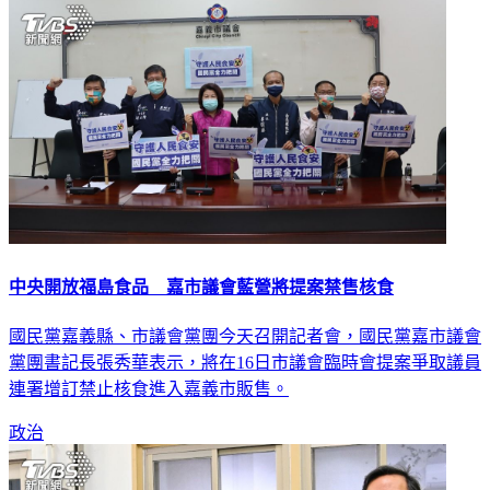
中央開放福島食品 嘉市議會藍營將提案禁售核食
國民黨嘉義縣、市議會黨團今天召開記者會，國民黨嘉市議會
黨團書記長張秀華表示，將在16日市議會臨時會提案爭取議員
連署增訂禁止核食進入嘉義市販售。
政治