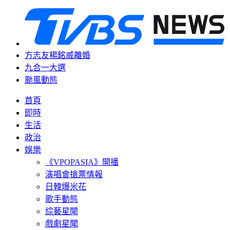
方志友楊銘威離婚
九合一大選
颱風動態
首頁
即時
生活
政治
娛樂
《VPOPASIA》開播
演唱會搶票情報
日韓爆米花
歌手動態
綜藝星聞
戲劇星聞