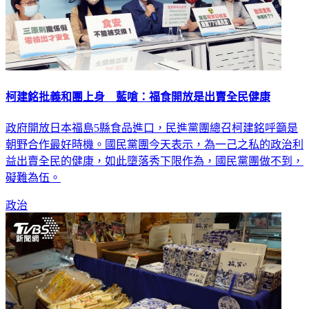
柯建銘批義和團上身 藍嗆：福食開放是出賣全民健康
政府開放日本福島5縣食品進口，民進黨團總召柯建銘呼籲是
朝野合作最好時機。國民黨團今天表示，為一己之私的政治利
益出賣全民的健康，如此墮落秀下限作為，國民黨團做不到，
礙難為伍。
政治