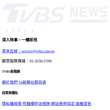
深入時事，一觸即見
意見反映：service@tvbs.com.tw
觀眾服務專線：02-2656-1599
TVBS新聞網
關於我們
56新聞台節目表
政策與隱私
隱私權政策
性騷擾防治措施
網站使用協定
版權宣告
認識 TVBS