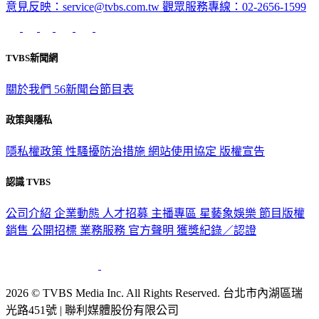
TVBS新聞網
關於我們
56新聞台節目表
政策與隱私
隱私權政策
性騷擾防治措施
網站使用協定
版權宣告
認識 TVBS
公司介紹
企業動態
人才招募
主播專區
星藝象娛樂
節目版權
銷售
公開招標
業務服務
官方聲明
獲獎紀錄／認證
2026 © TVBS Media Inc. All Rights Reserved. 台北市內湖區瑞
光路451號 | 聯利媒體股份有限公司