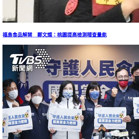
福島食品解禁 鄭文燦：桃園提高檢測稽查量能