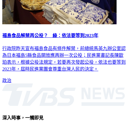
福島食品解禁再公投？ 綠：依法要等到2023年
行政院昨天宣布福島食品有條件解禁，前總統馬英九辦公室認
為日本福島5縣食品開放應再辦一次公投；民進黨書記長陳歐
珀表示，根據公投法規定，若要再次發起公投，依法也要等到
2023年，屆時民進黨團會尊重台灣人民的決定。
政治
深入時事，一觸即見
意見反映：service@tvbs.com.tw
觀眾服務專線：02-2656-1599