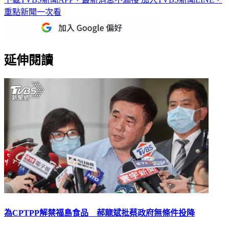
延伸閱讀
為CPTPP解禁福島食品 郝龍斌批蔡政府無條件投降
行政院今天宣布3原則、3配套開放日本福島5縣食品輸台。