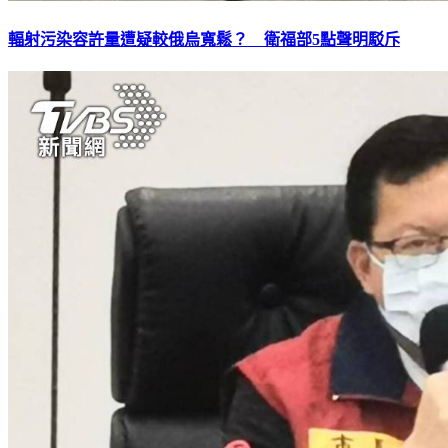
輻射污染容許量遭疑較俄烏寬鬆？ 衛福部5點聲明駁斥