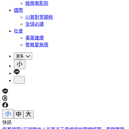
娛樂電影院
國際
川普對等關稅
全球必讀
社會
毒駕連爆
警察愛無限
更多
快訊