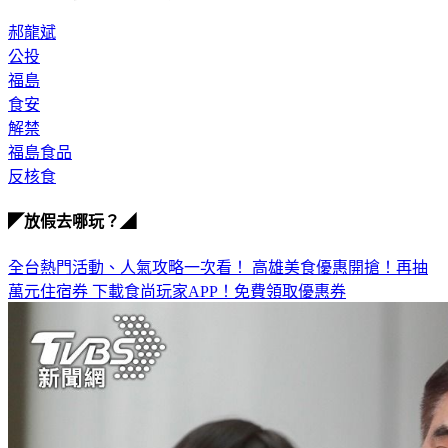
郝龍斌
公投
福島
食安
解禁
福島食品
反核食
◤放假去哪玩？◢
全台熱門活動、人氣攻略一次看！
高雄美食優惠開搶！再抽
萬元住宿券
下載食尚玩家APP！免費領取優惠券