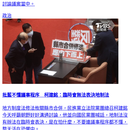
政治
批藍不懂議事程序 柯建銘：臨時會無法表決地制法
地方制度法修法攸關縣市合併，民進黨立法院黨團總召柯建銘
今天呼籲朝野好好溝通討論，他並向國民黨團喊話，地制法沒
有辦法在臨時會表決，是在怕什麼，不要連議事程序都不懂，
整天活在恐懼中。