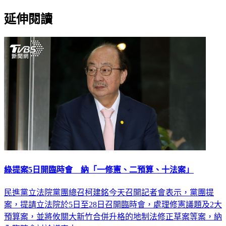
延伸閱讀
綠提案5日開臨時會 納「一修憲、二預算、十法案」
民進黨立法院黨團總召柯建銘今天召開記者會表示，黨團提
案，提請立法院於5日至28日召開臨時會，處理修憲議題及2大
預算案，並將攸關大新竹合併升格的地制法修正草案等案，納
入臨時會討論議案中。