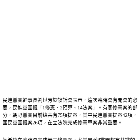
民進黨團幹事長劉世芳於談話會表示，這次臨時會有開會的必
要，民進黨團提「1修憲、2預算、14法案」。有關修憲案的部
分，朝野黨團目前總共有75項提案，其中民進黨團提案42項，
國民黨團提案26項，在立法院完成修憲草案非常重要。
她希望在臨時會完成若干修憲案，尤其是4個黨團都有共識的