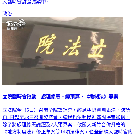
政治
立院臨時會啟動 處理修憲、總預算、《地制法》等案
立法院今（5日）召開全院談話會，經過朝野黨團表決，決議
自5日起至28日召開臨時會，議程均依照民進黨團提案通過，
除了將處理修憲議題及2大預算案，攸關大新竹合併升格的
《地方制度法》修正草案等14項法律案，也全部納入臨時會的
討論議案當中。