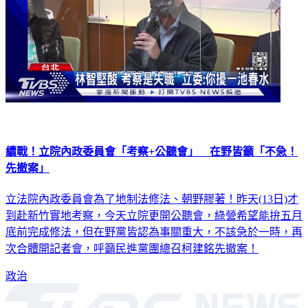
續戰！立院內政委員會「考察+公聽會」 在野皆籲「不急！
先撤案」
立法院內政委員會為了地制法修法、朝野膠著！昨天(13日)才
到赴新竹實地考察，今天立院更開公聽會，綠營希望能拚五月
底前完成修法，但在野黨皆認為事關重大，不該急於一時，再
次合體開記者會，呼籲民進黨團總召柯建銘先撤案！
政治