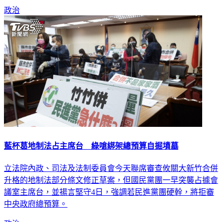
藍杯葛地制法占主席台 綠嗆綁架總預算自掘墳墓
立法院內政、司法及法制委員會今天聯席審查攸關大新竹合併
升格的地制法部分條文修正草案，但國民黨團一早突襲占據會
議室主席台，並揚言堅守4日，強調若民進黨團硬幹，將拒審
中央政府總預算。
政治