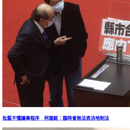
批藍不懂議事程序 柯建銘：臨時會無法表決地制法