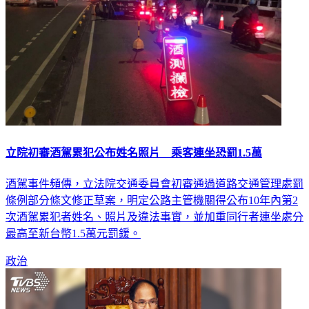
立院初審酒駕累犯公布姓名照片 乘客連坐恐罰1.5萬
酒駕事件頻傳，立法院交通委員會初審通過道路交通管理處罰
條例部分條文修正草案，明定公路主管機關得公布10年內第2
次酒駕累犯者姓名、照片及違法事實，並加重同行者連坐處分
最高至新台幣1.5萬元罰鍰。
政治