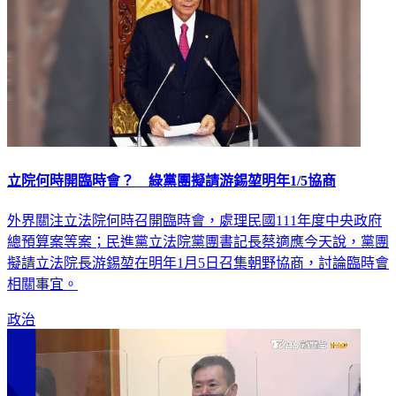
立院何時開臨時會？ 綠黨團擬請游錫堃明年1/5協商
外界關注立法院何時召開臨時會，處理民國111年度中央政府
總預算案等案；民進黨立法院黨團書記長蔡適應今天說，黨團
擬請立法院長游錫堃在明年1月5日召集朝野協商，討論臨時會
相關事宜。
政治