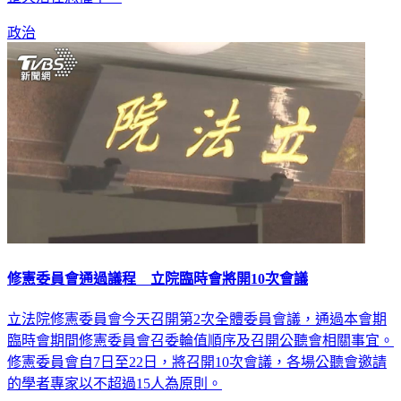
政治
修憲委員會通過議程 立院臨時會將開10次會議
立法院修憲委員會今天召開第2次全體委員會議，通過本會期
臨時會期間修憲委員會召委輪值順序及召開公聽會相關事宜。
修憲委員會自7日至22日，將召開10次會議，各場公聽會邀請
的學者專家以不超過15人為原則。
政治