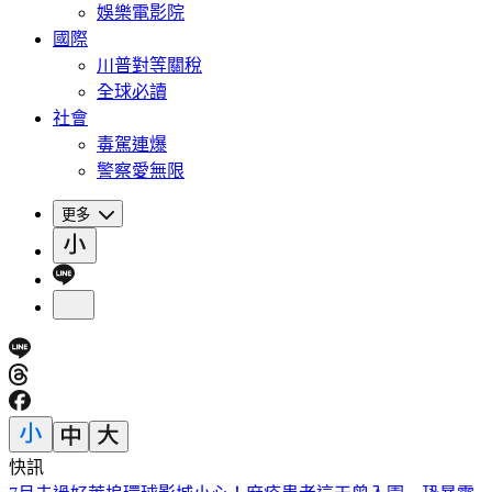
娛樂電影院
國際
川普對等關稅
全球必讀
社會
毒駕連爆
警察愛無限
更多
快訊