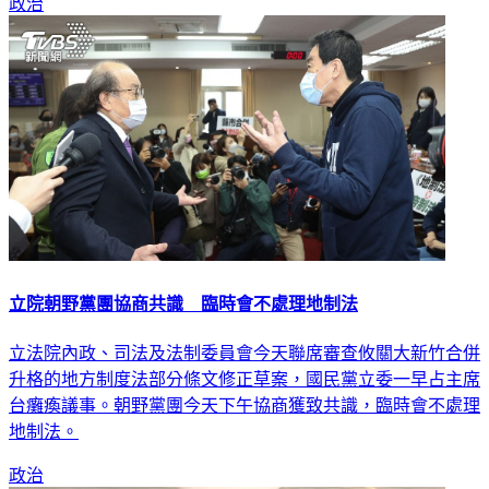
立院朝野黨團協商共識 臨時會不處理地制法
立法院內政、司法及法制委員會今天聯席審查攸關大新竹合併
升格的地方制度法部分條文修正草案，國民黨立委一早占主席
台癱瘓議事。朝野黨團今天下午協商獲致共識，臨時會不處理
地制法。
政治