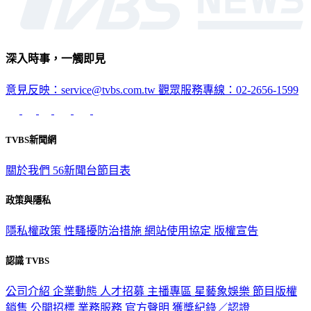
深入時事，一觸即見
意見反映：service@tvbs.com.tw
觀眾服務專線：02-2656-1599
TVBS新聞網
關於我們
56新聞台節目表
政策與隱私
隱私權政策
性騷擾防治措施
網站使用協定
版權宣告
認識 TVBS
公司介紹
企業動態
人才招募
主播專區
星藝象娛樂
節目版權
銷售
公開招標
業務服務
官方聲明
獲獎紀錄／認證