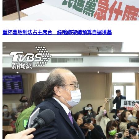
藍杯葛地制法占主席台 綠嗆綁架總預算自掘墳墓