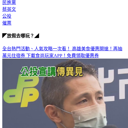
民進黨
蔡英文
公投
催票
◤放假去哪玩？◢
全台熱門活動、人氣攻略一次看！
高雄美食優惠開搶！再抽
萬元住宿券
下載食尚玩家APP！免費領取優惠券