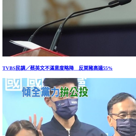
TVBS民調／蔡英文不滿意度略降 反萊豬高達55%