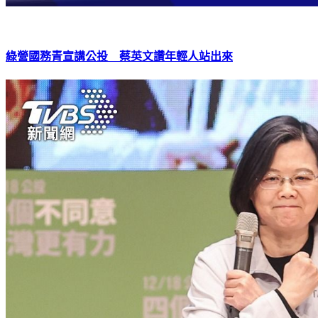
綠營國務青宣講公投 蔡英文讚年輕人站出來