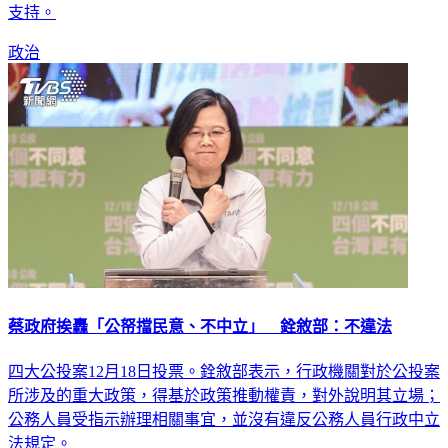
支持。
政治
蔡政府挨轟「公帑擋民意、不中立」 銓敘部：不違法
四大公投案12月18日投票。銓敘部表示，行政機關對於公投案
所涉及的重大政策，得基於政策推動權責，對外說明其立場；
公務人員受指示辦理相關事宜，並沒有違反公務人員行政中立
法規定。