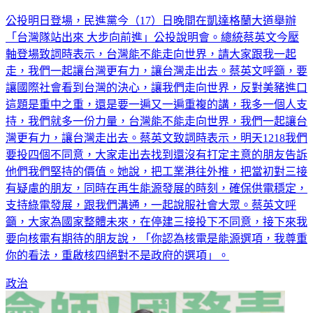
公投明日登場，民進黨今（17）日晚間在凱達格蘭大道舉辦
「台灣隊站出來 大步向前進」公投說明會。總統蔡英文今壓
軸登場致詞時表示，台灣能不能走向世界，請大家跟我一起
走，我們一起讓台灣更有力，讓台灣走出去。蔡英文呼籲，要
讓國際社會看到台灣的決心，讓我們走向世界，反對美豬進口
這題是重中之重，還是要一遍又一遍重複的講，我多一個人支
持，我們就多一份力量，台灣能不能走向世界，我們一起讓台
灣更有力，讓台灣走出去。蔡英文致詞時表示，明天1218我們
要投四個不同意，大家走出去找到還沒有打定主意的朋友告訴
他們我們堅持的價值。她說，把工業港往外推，把當初對三接
有疑慮的朋友，同時在再生能源發展的時刻，確保供電穩定，
支持綠電發展，跟我們溝通，一起說服社會大眾。蔡英文呼
籲，大家為國家整體未來，在停建三接投下不同意，接下來我
要向核電有期待的朋友說，「你認為核電是能源選項，我尊重
你的看法，重啟核四絕對不是政府的選項」。
政治