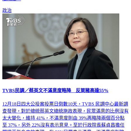
政治
TVBS民調／蔡英文不滿意度略降 反萊豬高達55%
12月18日四大公投案投票日倒數10天，TVBS 民調中心最新調
查發現，對於總統蔡英文總統施政表現，民眾滿意的比例沒有
太大變化，維持 41%，不滿意度則由 39%再略降兩個百分點
至 37%，另外 22%沒有表示意見。至於行政院長蘇貞昌擔任