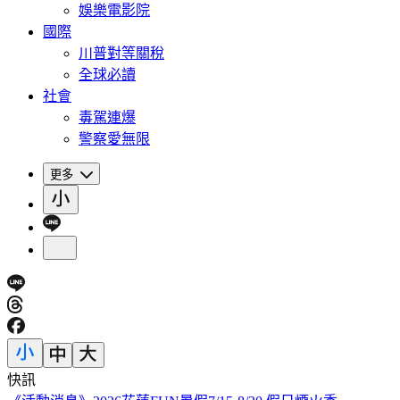
娛樂電影院
國際
川普對等關稅
全球必讀
社會
毒駕連爆
警察愛無限
更多
快訊