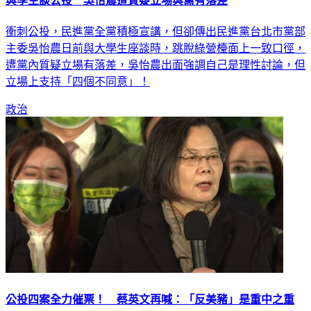
與學生談公投 吳怡農遭質疑立場與黨有落差
衝刺公投，民進黨全黨積極宣講，但卻傳出民進黨台北市黨部
主委吳怡農日前與大學生座談時，跳脫綠營檯面上一致口徑，
遭黨內質疑立場有落差，吳怡農出面強調自己是理性討論，但
立場上支持「四個不同意」！
政治
公投四案全力催票！ 蔡英文再喊：「反美豬」是重中之重