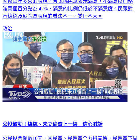
閣揆兩年多來的表現，有 38%民眾表示滿意，不滿意度則略
減兩個百分點為 42%，滿意的比例仍低於不滿意度。民眾對
蔡總統及蘇院長表現的看法不一，變化不大。
政治
公投較勁！總統、朱立倫齊上一線 信心喊話
公民投票倒數10天，國民黨、民進黨全力拚宣傳，民進黨下周