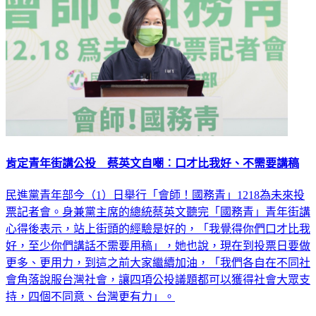
肯定青年街講公投 蔡英文自嘲︰口才比我好、不需要講稿
民進黨青年部今（1）日舉行「會師！國務青」1218為未來投
票記者會。身兼黨主席的總統蔡英文聽完「國務青」青年街講
心得後表示，站上街頭的經驗是好的，「我覺得你們口才比我
好，至少你們講話不需要用稿」，她也說，現在到投票日要做
更多、更用力，到這之前大家繼續加油，「我們各自在不同社
會角落說服台灣社會，讓四項公投議題都可以獲得社會大眾支
持，四個不同意、台灣更有力」。