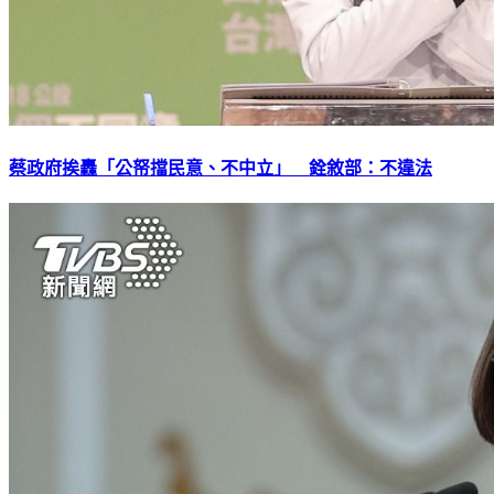
蔡政府挨轟「公帑擋民意、不中立」 銓敘部：不違法