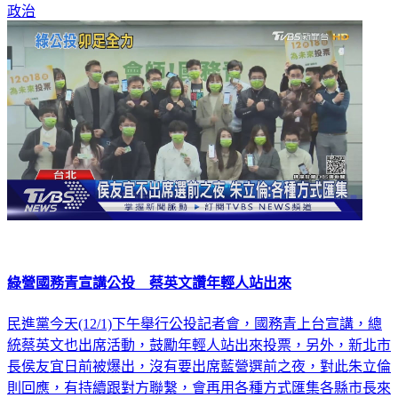
政治
綠營國務青宣講公投 蔡英文讚年輕人站出來
民進黨今天(12/1)下午舉行公投記者會，國務青上台宣講，總
統蔡英文也出席活動，鼓勵年輕人站出來投票，另外，新北市
長侯友宜日前被爆出，沒有要出席藍營選前之夜，對此朱立倫
則回應，有持續跟對方聯繫，會再用各種方式匯集各縣市長來