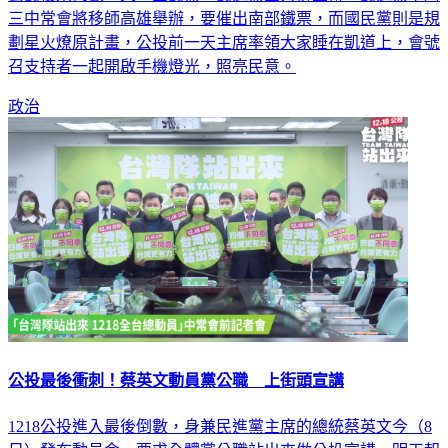
三中常會將移師高雄舉辦，要催出南部鐵票，而國民黨則是規
劃星火燎原計畫，公投前一天主席率領大家睡在凱道上，會號
召支持者一起開啟手機燈光，照亮民意。
政治
公投最後衝刺！蔡英文動員黨公職 上街頭宣講
1218公投進入最後倒數，身兼民進黨主席的總統蔡英文今（8