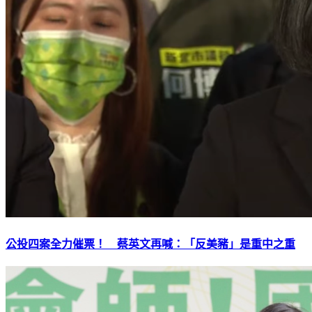
公投四案全力催票！ 蔡英文再喊：「反美豬」是重中之重