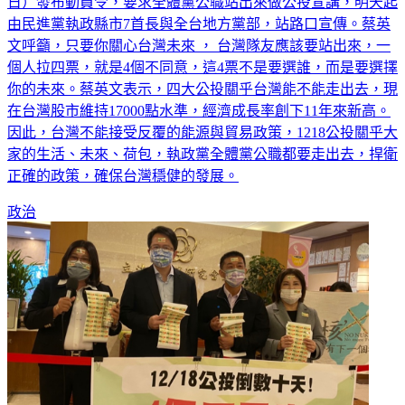
日）發布動員令，要求全體黨公職站出來做公投宣講，明天起
由民進黨執政縣市7首長與全台地方黨部，站路口宣傳。蔡英
文呼籲，只要你關心台灣未來 ， 台灣隊友應該要站出來，一
個人拉四票，就是4個不同意，這4票不是要選誰，而是要選擇
你的未來。蔡英文表示，四大公投關乎台灣能不能走出去，現
在台灣股市維持17000點水準，經濟成長率創下11年來新高。
因此，台灣不能接受反覆的能源與貿易政策，1218公投關乎大
家的生活、未來、荷包，執政黨全體黨公職都要走出去，捍衛
正確的政策，確保台灣穩健的發展。
政治