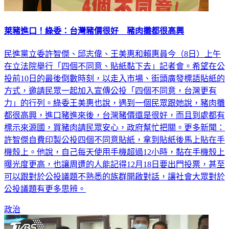
萊豬進口！綠委：台灣豬價很好 豬肉攤都很高興
民進黨立委許智傑、邱志偉、王美惠和賴惠員今（8日）上午
在立法院舉行「四個不同意、貼紙黏下去」記者會。希望在公
投前10日的最後倒數時刻，以走入市場、街頭廣發標語貼紙的
方式，邀請民眾一起加入宣傳公投「四個不同意，台灣更有
力」的行列。綠委王美惠也說，遇到一個民眾跟她說，豬肉攤
都很高興，進口豬進來後，台灣豬價還是很好，而且到處都有
標示來源國，買豬肉請民眾安心，政府幫忙把關。更多新聞：
許智傑自費印製公投四個不同意貼紙，拿到貼紙後馬上貼在手
機殼上。他說，自己每天使用手機超過12小時，黏在手機殼上
曝光度更高，也讓周遭的人能記得12月18日要出門投票，甚至
可以跟對於公投議題不熟悉的族群開啟對話，讓社會大眾對於
公投議題有更多思辨。
政治