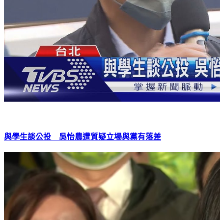
與學生談公投 吳怡農遭質疑立場與黨有落差