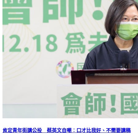
肯定青年街講公投 蔡英文自嘲︰口才比我好、不需要講稿