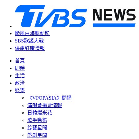
颱風白海豚動態
SBS歌謠大戰
優惠好康情報
首頁
即時
生活
政治
娛樂
《VPOPASIA》開播
演唱會搶票情報
日韓爆米花
歌手動態
綜藝星聞
戲劇星聞