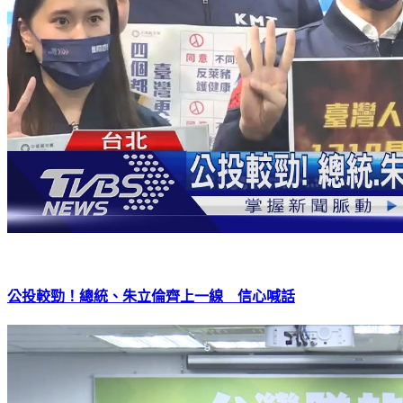
公投較勁！總統、朱立倫齊上一線 信心喊話