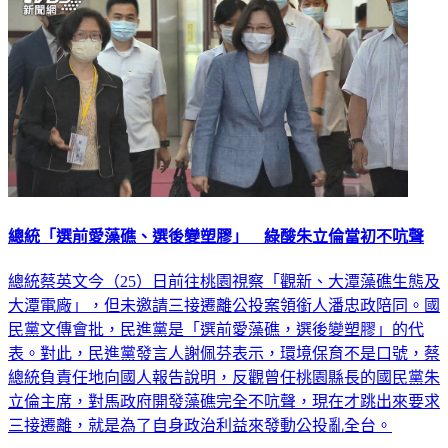
總統「選前愛藻礁、選後變塑膠」 綠酸朱立倫當初不吭聲
總統蔡英文今（25）日前往桃園視察「觀新、大潭藻礁生態及
大潭電廠」，但未邀請三接遷離公投案領銜人潘忠政陪同。國
民黨文傳會批，民進黨是「選前愛藻礁，選後變塑膠」的代
表。對此，民進黨發言人謝佩芬表示，環境保育不是口號，蔡
總統負責任地向國人報告說明，反觀曾任桃園縣長的國民黨朱
立倫主席，對馬政府開發藻礁完全不吭聲，現在才跳出來要求
三接遷離，就是為了自身政治利益來發動公投亂全台。