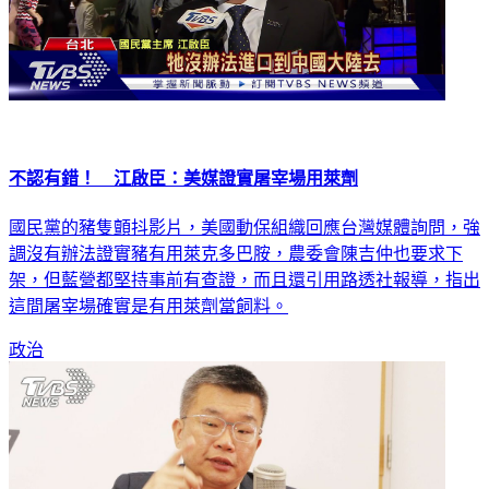
不認有錯！ 江啟臣：美媒證實屠宰場用萊劑
國民黨的豬隻顫抖影片，美國動保組織回應台灣媒體詢問，強
調沒有辦法證實豬有用萊克多巴胺，農委會陳吉仲也要求下
架，但藍營都堅持事前有查證，而且還引用路透社報導，指出
這間屠宰場確實是有用萊劑當飼料。
政治