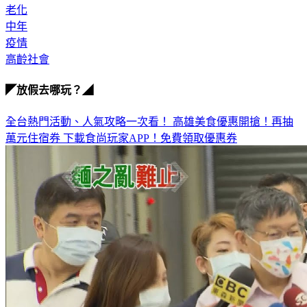
中年
疫情
高齡社會
◤放假去哪玩？◢
全台熱門活動、人氣攻略一次看！
高雄美食優惠開搶！再抽
萬元住宿券
下載食尚玩家APP！免費領取優惠券