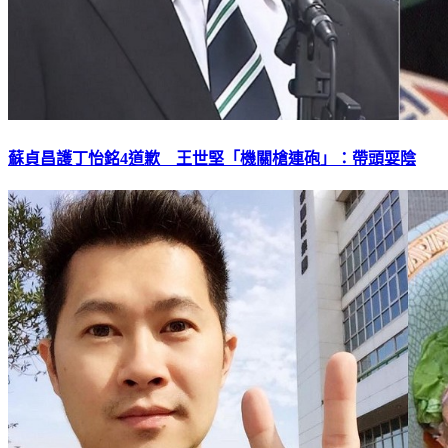
蘇貞昌護丁怡銘4道歉 王世堅「機關槍連砲」：帶頭耍陰