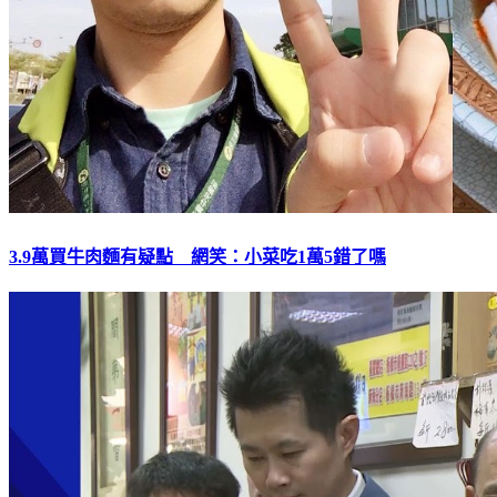
3.9萬買牛肉麵有疑點 網笑：小菜吃1萬5錯了嗎