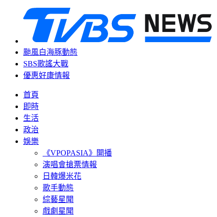
颱風白海豚動態
SBS歌謠大戰
優惠好康情報
首頁
即時
生活
政治
娛樂
《VPOPASIA》開播
演唱會搶票情報
日韓爆米花
歌手動態
綜藝星聞
戲劇星聞