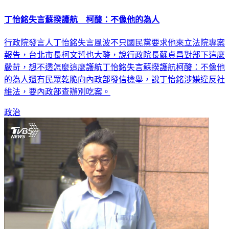
丁怡銘失言蘇揆護航 柯酸：不像他的為人
行政院發言人丁怡銘失言風波不只國民黨要求他來立法院專案
報告，台北市長柯文哲也大酸，說行政院長蘇貞昌對部下這麼
嚴苛，想不透怎麼這麼護航丁怡銘失言蘇揆護航柯酸：不像他
的為人還有民眾乾脆向內政部發信檢舉，說丁怡銘涉嫌違反社
維法，要內政部查辦別吃案。
政治