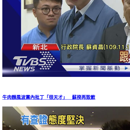
牛肉麵風波黨內批丁「很天才」 蘇揆再致歉