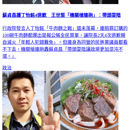
蘇貞昌護丁怡銘4道歉 王世堅「機關槍連砲」：帶頭耍陰
行政院發言人丁怡銘「牛肉麵之戰」還未落幕，連賠罪訂購的
100碗牛肉麵都爆出是報公帳全民買單，讓院長2天4次道歉親
自滅火「年輕人犯錯難免」。但連身為同營的民進黨議員都看
不下去，機關槍連砲轟蘇貞昌「帶頭耍陰讓政壇更加混沌不
堪。」
政治