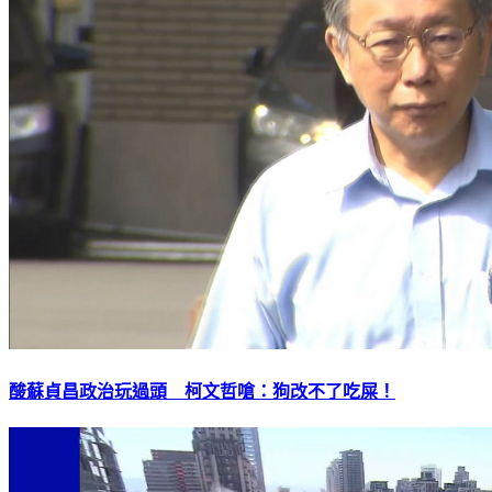
酸蘇貞昌政治玩過頭 柯文哲嗆：狗改不了吃屎！