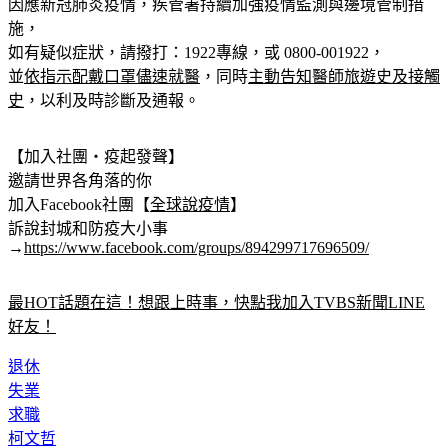
施，
如有疑似症狀，請撥打：1922專線，或 0800-001922，
並
依指示配戴口罩儘速就醫
，同時
主動告知醫師旅遊史及接觸
史
，以利及時診斷及通報。
【加入社團‧疫起發聲】
邀請世界各角落的你
加入Facebook社團【
全球說疫情
】
訴說封城和防疫大小事
→
https://www.facebook.com/groups/894299717696509/
最HOT話題在這！想跟上時事，快點我加入TVBS新聞LINE
好友！
退休
失業
求職
柯文哲
老化