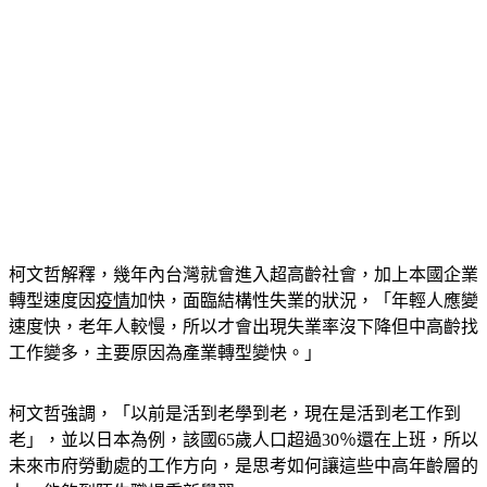
柯文哲解釋，幾年內台灣就會進入超高齡社會，加上本國企業
轉型速度因
疫情
加快，面臨結構性失業的狀況，「年輕人應變
速度快，老年人較慢，所以才會出現失業率沒下降但中高齡找
工作變多，主要原因為產業轉型變快。」
柯文哲強調，「以前是活到老學到老，現在是活到老工作到
老」，並以日本為例，該國65歲人口超過30％還在上班，所以
未來市府勞動處的工作方向，是思考如何讓這些中高年齡層的
人，能夠到陌生職場重新學習。