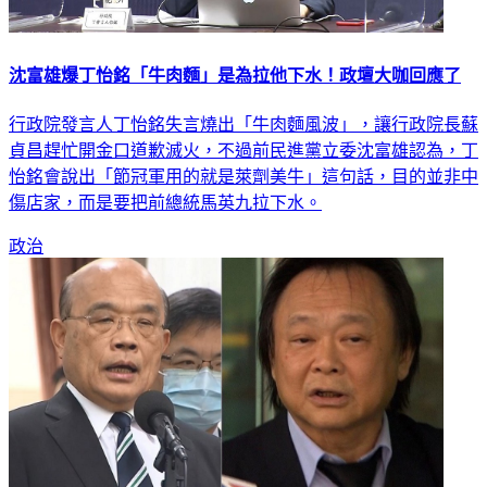
沈富雄爆丁怡銘「牛肉麵」是為拉他下水！政壇大咖回應了
行政院發言人丁怡銘失言燒出「牛肉麵風波」，讓行政院長蘇
貞昌趕忙開金口道歉滅火，不過前民進黨立委沈富雄認為，丁
怡銘會說出「節冠軍用的就是萊劑美牛」這句話，目的並非中
傷店家，而是要把前總統馬英九拉下水。
政治