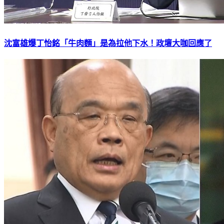
沈富雄爆丁怡銘「牛肉麵」是為拉他下水！政壇大咖回應了