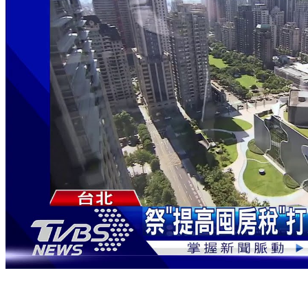
祭「提高囤房稅」打房？ 財部鬆口：2年內評估