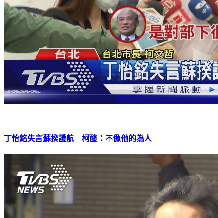
丁怡銘失言蘇揆護航 柯酸：不像他的為人