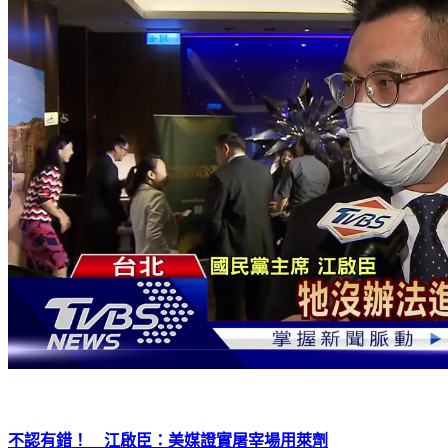
不認有錯！ 江啟臣：美媒證實屠宰場用萊劑