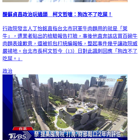
酸蘇貞昌政治玩過頭 柯文哲嗆：狗改不了吃屎！
行政院發言人丁怡銘直指台北市冠軍牛肉麵用的就是「萊
牛」，遭業者貼出的檢驗報告打臉，事後他直奔該店買百碗牛
肉麵表達歉意，還被抓包打統編報帳，整起事件幾乎讓政院威
嚴掃地。台北市長柯文哲今（13）日對此諷刺回應「狗改不了
吃屎。」
政治