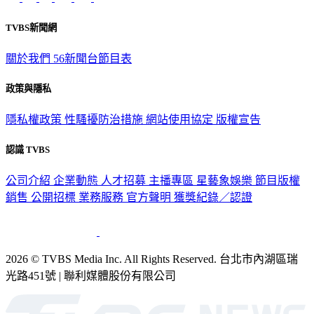
TVBS新聞網
關於我們
56新聞台節目表
政策與隱私
隱私權政策
性騷擾防治措施
網站使用協定
版權宣告
認識 TVBS
公司介紹
企業動態
人才招募
主播專區
星藝象娛樂
節目版權
銷售
公開招標
業務服務
官方聲明
獲獎紀錄／認證
2026 © TVBS Media Inc. All Rights Reserved. 台北市內湖區瑞
光路451號 | 聯利媒體股份有限公司