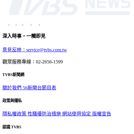
深入時事，一觸即見
意見反映：service@tvbs.com.tw
觀眾服務專線：02-2656-1599
TVBS新聞網
關於我們
56新聞台節目表
政策與隱私
隱私權政策
性騷擾防治措施
網站使用協定
版權宣告
認識 TVBS
公司介紹
企業動態
人才招募
主播專區
星藝象娛樂