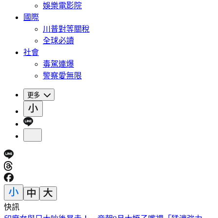
娛樂電影院
國際
川普對等關稅
全球必讀
社會
毒駕連爆
警察愛無限
更多
快訊