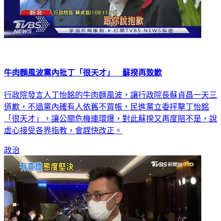
牛肉麵風波黨內批丁「很天才」 蘇揆再致歉
行政院發言人丁怡銘的牛肉麵風波，讓行政院長蘇貞昌一天三
道歉，不過黨內確有人依舊不買帳，民進黨立委抨擊丁怡銘
「很天才」，讓公關危機連環爆，對此蘇揆又再度賠不是，說
虛心接受各界指教，會趕快改正。
政治