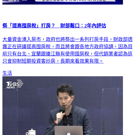
祭「提高囤房稅」打房？ 財部鬆口：2年內評估
大量資金湧入房市，政府也將祭出一系列打房手段，財政部透
露正在研議提高囤房稅，而且將會跟各地方政府協調，因為目
前只有台北、宜蘭跟連江縣有使用囤房稅，但代銷業者認為這
只會抑制短期投資客炒房，長期來看效果有限。
生活