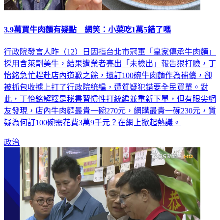
3.9萬買牛肉麵有疑點 網笑：小菜吃1萬5錯了嗎
行政院發言人昨（12）日因指台北市冠軍「皇家傳承牛肉麵」
採用含萊劑美牛，結果遭業者亮出「未檢出」報告狠打臉，丁
怡銘急忙趕赴店內道歉之餘，還訂100碗牛肉麵作為補償，卻
被抓包收據上打了行政院統編，遭質疑犯錯要全民買單。對
此，丁怡銘解釋是秘書習慣性打統編並重新下單，但有眼尖網
友發現，店內牛肉麵最貴一碗270元，網購最貴一碗230元，質
疑為何訂100碗需花費3萬9千元？在網上掀起熱議。
政治