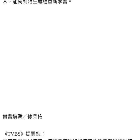
實習編輯／徐榮佑
《TVBS》提醒您：
因應新冠肺炎疫情，疾管署持續加強疫情監測與邊境管制措