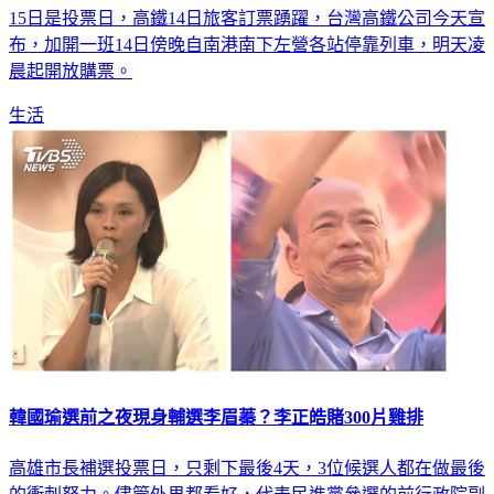
15日是投票日，高鐵14日旅客訂票踴躍，台灣高鐵公司今天宣
布，加開一班14日傍晚自南港南下左營各站停靠列車，明天凌
晨起開放購票。
生活
韓國瑜選前之夜現身輔選李眉蓁？李正皓賭300片雞排
高雄市長補選投票日，只剩下最後4天，3位候選人都在做最後