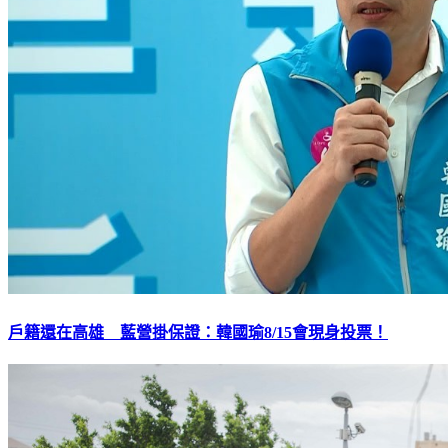
戶籍還在高雄 藍營掛保證：韓國瑜8/15會現身投票！