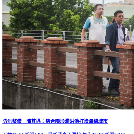
防汛整備 陳其邁：結合隱形滯洪池打造海綿城市