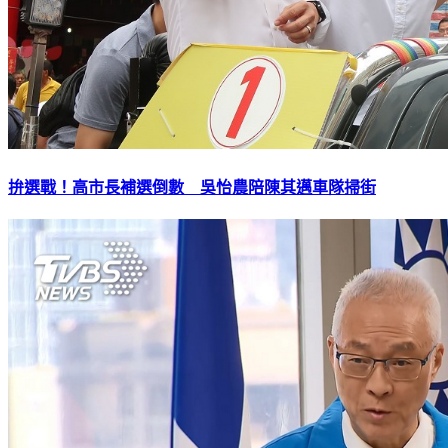
拚選戰！高市長補選倒數 吳怡農陪陳其邁車隊掃街