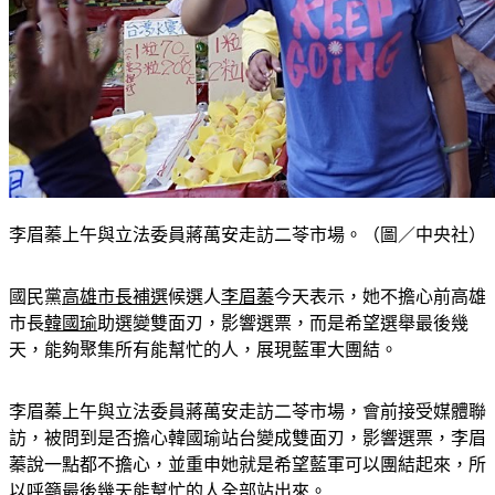
李眉蓁上午與立法委員蔣萬安走訪二苓市場。（圖／中央社）
國民黨
高雄市長補選
候選人
李眉蓁
今天表示，她不擔心前高雄
市長
韓國瑜
助選變雙面刃，影響選票，而是希望選舉最後幾
天，能夠聚集所有能幫忙的人，展現藍軍大團結。
李眉蓁上午與立法委員蔣萬安走訪二苓市場，會前接受媒體聯
訪，被問到是否擔心韓國瑜站台變成雙面刃，影響選票，李眉
蓁說一點都不擔心，並重申她就是希望藍軍可以團結起來，所
以呼籲最後幾天能幫忙的人全部站出來。