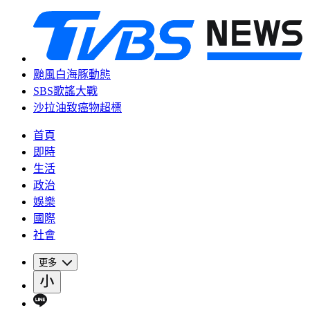
颱風白海豚動態
SBS歌謠大戰
沙拉油致癌物超標
首頁
即時
生活
政治
娛樂
國際
社會
更多