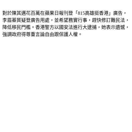
對於陳其邁花百萬在蘋果日報刊登「815高雄挺香港」廣告，
李眉蓁質疑登廣告用處，並希望務實行事，趕快修訂難民法，
降低移民門檻。香港警方以國安法進行大逮捕，她表示遺憾，
強調政府得尊重言論自由跟保護人權。