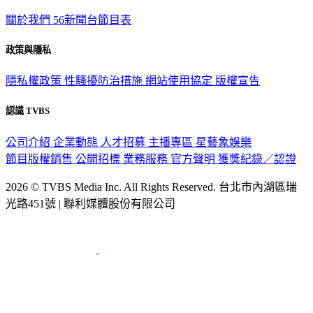
關於我們
56新聞台節目表
政策與隱私
隱私權政策
性騷擾防治措施
網站使用協定
版權宣告
認識 TVBS
公司介紹
企業動態
人才招募
主播專區
星藝象娛樂
節目版權銷售
公開招標
業務服務
官方聲明
獲獎紀錄／認證
2026 © TVBS Media Inc. All Rights Reserved. 台北市內湖區瑞
光路451號 | 聯利媒體股份有限公司