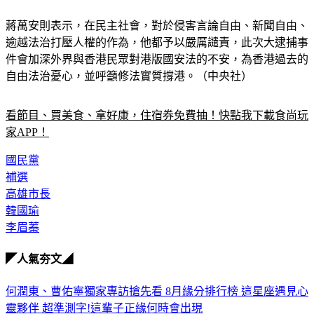
蔣萬安則表示，在民主社會，對於侵害言論自由、新聞自由、
逾越法治打壓人權的作為，他都予以嚴厲譴責，此次大逮捕事
件會加深外界與香港民眾對港版國安法的不安，為香港過去的
自由法治憂心，並呼籲修法實質撐港。（中央社）
看節目、買美食、拿好康，住宿券免費抽！快點我下載食尚玩
家APP！
國民黨
補選
高雄市長
韓國瑜
李眉蓁
◤人氣夯文◢
何潤東、曹佑寧獨家專訪搶先看
8月緣分排行榜 這星座遇見心
靈夥伴
超準測字!這輩子正緣何時會出現