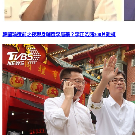
韓國瑜選前之夜現身輔選李眉蓁？李正皓賭300片雞排