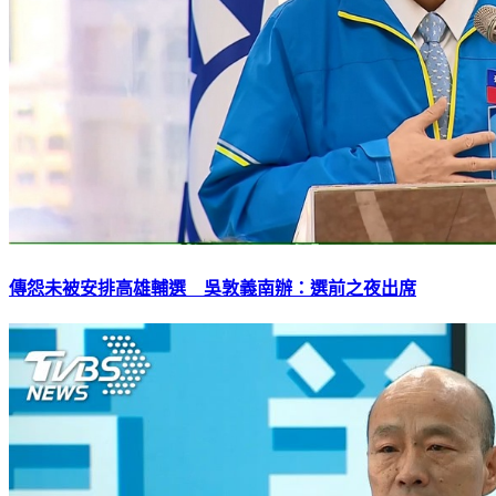
傳怨未被安排高雄輔選 吳敦義南辦：選前之夜出席