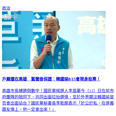
政治
戶籍還在高雄 藍營掛保證：韓國瑜8/15會現身投票！
高雄市長補選倒數中！國民黨候選人李眉蓁今（11）日在前市
府團隊的陪同下，共同出面拉抬選情，至於外界關注韓國瑜是
否會出面站台？國民黨秘書長李乾龍表示「於公於私、在道義
跟友情上，他一定會出來！」