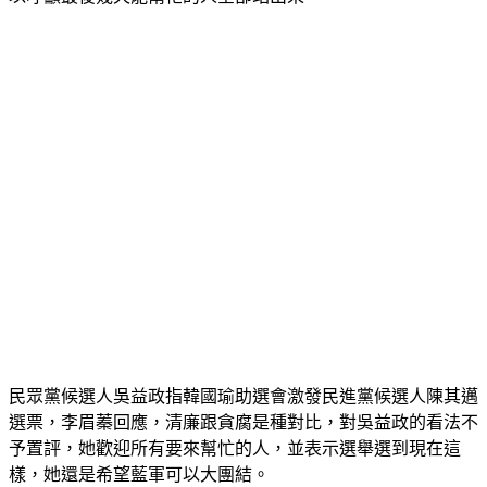
民眾黨候選人吳益政指韓國瑜助選會激發民進黨候選人陳其邁
選票，李眉蓁回應，清廉跟貪腐是種對比，對吳益政的看法不
予置評，她歡迎所有要來幫忙的人，並表示選舉選到現在這
樣，她還是希望藍軍可以大團結。