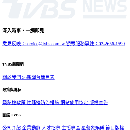
深入時事，一觸即見
意見反映：service@tvbs.com.tw
觀眾服務專線：02-2656-1599
TVBS新聞網
關於我們
56新聞台節目表
政策與隱私
隱私權政策
性騷擾防治措施
網站使用協定
版權宣告
認識 TVBS
公司介紹
企業動態
人才招募
主播專區
星藝象娛樂
節目版權