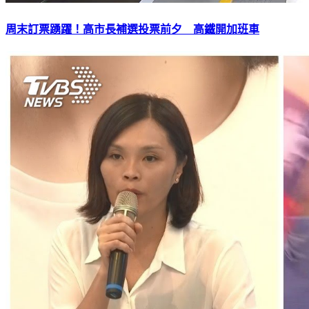
周末訂票踴躍！高市長補選投票前夕 高鐵開加班車