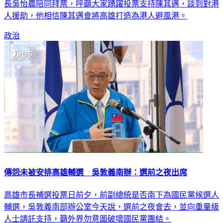
長吳怡農陪同拜票，呼籲大家踴躍投票支持陳其邁，談到對港
人援助，他相信陳其邁會將高雄打造為港人避風港。
政治
傳怨未被安排高雄輔選 吳敦義南辦：選前之夜出席
高雄市長補選投票日前夕，前副總統是否南下為國民黨候選人
輔選，吳敦義南部辦公室今天說，選前之夜會去，並向重量級
人士請託支持，籲外界勿意圖破壞國民黨團結。