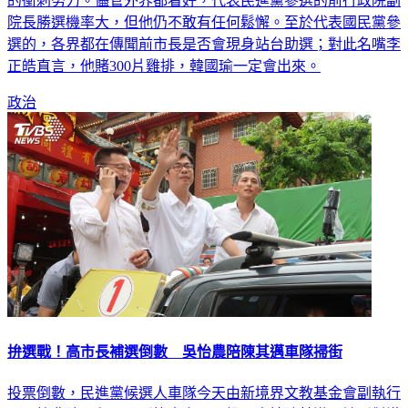
的衝刺努力。儘管外界都看好，代表民進黨參選的前行政院副
院長勝選機率大，但他仍不敢有任何鬆懈。至於代表國民黨參
選的，各界都在傳聞前市長是否會現身站台助選；對此名嘴李
正皓直言，他賭300片雞排，韓國瑜一定會出來。
政治
拚選戰！高市長補選倒數 吳怡農陪陳其邁車隊掃街
投票倒數，民進黨候選人車隊今天由新境界文教基金會副執行