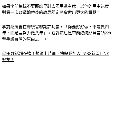
如果李前總統不要那麼早辭去國民黨主席，以他的民主氣度，
對第一次政黨輪替後的政局穩定將會做出更大的貢獻。
李前總統曾在總統官邸期許阿扁，「你要好好做，不是做四
年，而是要努力做八年」。或許這也是李前總統願意帶領228
牽手護台灣的原由之一。
最HOT話題在這！想跟上時事，快點我加入TVBS新聞LINE
好友！