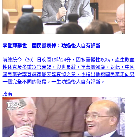
李登輝辭世 國民黨哀悼：功過後人自有評斷
前總統今（30）日晚間19時24分，因多重慢性疾病，產生敗血
性休克及多重器官衰竭，與世長辭，享耆壽98歲。對此，中國
國民黨對李登輝家屬表達哀悼之意，也指出他讓國民黨走向另
一個完全不同的階段，一生功過後人自有評斷。
政治