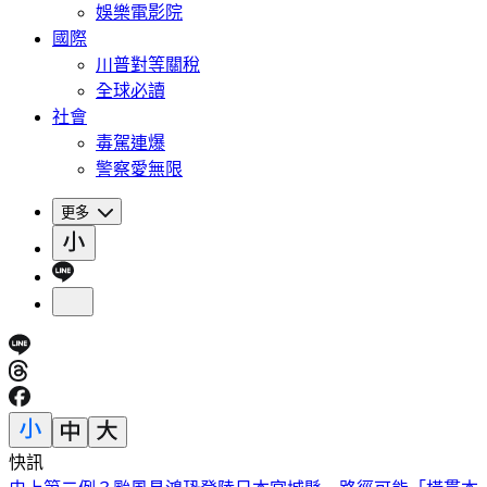
娛樂電影院
國際
川普對等關稅
全球必讀
社會
毒駕連爆
警察愛無限
更多
快訊