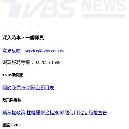
深入時事，一觸即見
意見反映：service@tvbs.com.tw
觀眾服務專線：02-2656-1599
TVBS新聞網
關於我們
56新聞台節目表
政策與隱私
隱私權政策
性騷擾防治措施
網站使用協定
版權宣告
認識 TVBS