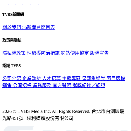
TVBS新聞網
關於我們
56新聞台節目表
政策與隱私
隱私權政策
性騷擾防治措施
網站使用協定
版權宣告
認識 TVBS
公司介紹
企業動態
人才招募
主播專區
星藝象娛樂
節目版權
銷售
公開招標
業務服務
官方聲明
獲獎紀錄／認證
2026 © TVBS Media Inc. All Rights Reserved. 台北市內湖區瑞
光路451號 | 聯利媒體股份有限公司