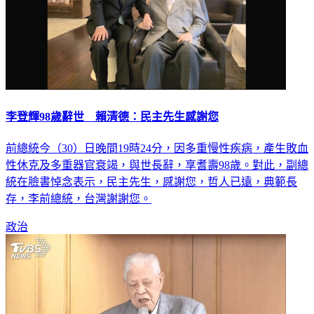
李登輝98歲辭世 賴清德：民主先生感謝您
前總統今（30）日晚間19時24分，因多重慢性疾病，產生敗血
性休克及多重器官衰竭，與世長辭，享耆壽98歲。對此，副總
統在臉書悼念表示，民主先生，感謝您，哲人已遠，典範長
存，李前總統，台灣謝謝您。
政治