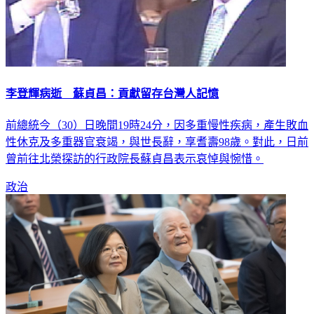
李登輝病逝 蘇貞昌：貢獻留存台灣人記憶
前總統今（30）日晚間19時24分，因多重慢性疾病，產生敗血
性休克及多重器官衰竭，與世長辭，享耆壽98歲。對此，日前
曾前往北榮探訪的行政院長蘇貞昌表示哀悼與惋惜。
政治