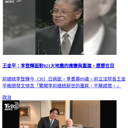
王金平：李登輝面對921大地震的應變與重建，歷歷在目
前總統李登輝今（30）日病逝，享耆壽89歲。前立法院長王金
平晚間發文悼念「驚聞李前總統辭世的噩耗，不勝感懷。」
政治