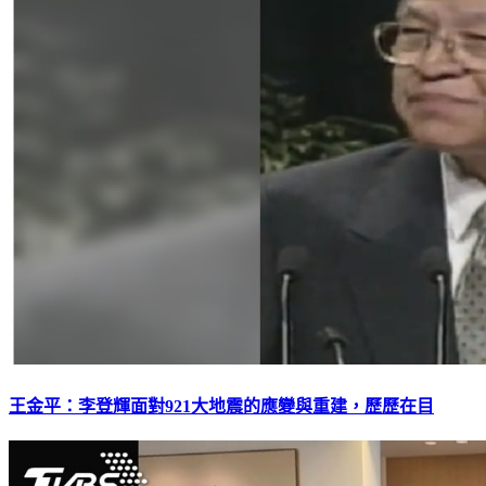
王金平：李登輝面對921大地震的應變與重建，歷歷在目