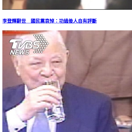
李登輝辭世 國民黨哀悼：功過後人自有評斷