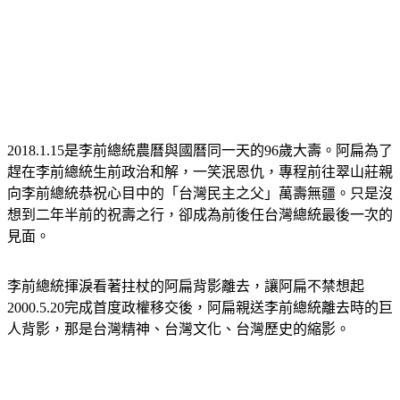
2018.1.15是李前總統農曆與國曆同一天的96歲大壽。阿扁為了
趕在李前總統生前政治和解，一笑泯恩仇，專程前往翠山莊親
向李前總統恭祝心目中的「台灣民主之父」萬壽無疆。只是沒
想到二年半前的祝壽之行，卻成為前後任台灣總統最後一次的
見面。
李前總統揮淚看著拄杖的阿扁背影離去，讓阿扁不禁想起
2000.5.20完成首度政權移交後，阿扁親送李前總統離去時的巨
人背影，那是台灣精神、台灣文化、台灣歷史的縮影。