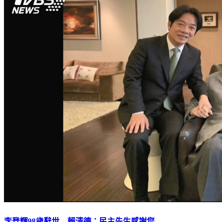
李登輝98歲辭世 賴清德：民主先生感謝您