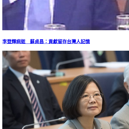
李登輝病逝 蘇貞昌：貢獻留存台灣人記憶