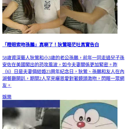
「瞪眼索吻孫鵬」真喇了！狄鶯喝茫吐真實告白
58歲資深藝人狄鶯和小3歲的老公孫鵬，前年一同走過兒子孫
安佐在美國闖出的恐攻風波，如今夫妻關係更加緊密。昨
（6）日是夫妻倆結婚23周年紀念日，狄鶯、孫鵬和友人在內
湖餐廳開趴，期間2人罕見曬恩愛對著鏡頭激吻，閃瞎一眾網
友。
娛樂