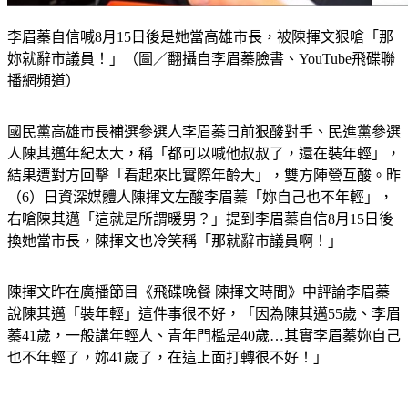
李眉蓁自信喊8月15日後是她當高雄市長，被陳揮文狠嗆「那
妳就辭市議員！」（圖／翻攝自李眉蓁臉書、YouTube飛碟聯
播網頻道）
國民黨高雄市長補選參選人李眉蓁日前狠酸對手、民進黨參選
人陳其邁年紀太大，稱「都可以喊他叔叔了，還在裝年輕」，
結果遭對方回擊「看起來比實際年齡大」，雙方陣營互酸。昨
（6）日資深媒體人陳揮文左酸李眉蓁「妳自己也不年輕」，
右嗆陳其邁「這就是所謂暖男？」提到李眉蓁自信8月15日後
換她當市長，陳揮文也冷笑稱「那就辭市議員啊！」
陳揮文昨在廣播節目《飛碟晚餐 陳揮文時間》中評論李眉蓁
說陳其邁「裝年輕」這件事很不好，
「因為陳其邁55歲、李眉
蓁41歲，一般講年輕人、青年門檻是40歲…其實李眉蓁妳自己
也不年輕了，妳41歲了，在這上面打轉很不好！」