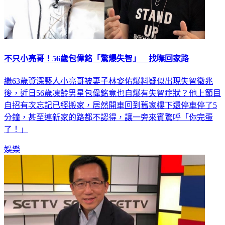
不只小亮哥！56歲包偉銘「驚爆失智」 找嘸回家路
繼63歲資深藝人小亮哥被妻子林姿佑爆料疑似出現失智徵兆
後，近日56歲凍齡男星包偉銘竟也自爆有失智症狀？他上節目
自招有次忘記已經搬家，居然開車回到舊家樓下還停車停了5
分鐘，甚至連新家的路都不認得，讓一旁來賓驚呼「你完蛋
了！」
娛樂