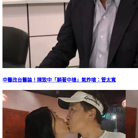
中醫改台醫論！陳致中「躺著中槍」氣炸嗆：管太寬