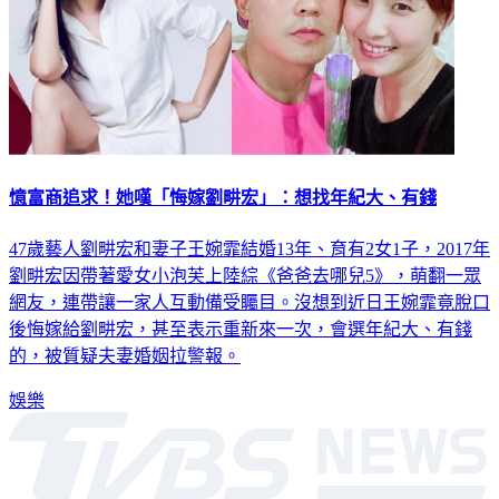
憶富商追求！她嘆「悔嫁劉畊宏」：想找年紀大、有錢
47歲藝人劉畊宏和妻子王婉霏結婚13年、育有2女1子，2017年
劉畊宏因帶著愛女小泡芙上陸綜《爸爸去哪兒5》，萌翻一眾
網友，連帶讓一家人互動備受矚目。沒想到近日王婉霏竟脫口
後悔嫁給劉畊宏，甚至表示重新來一次，會選年紀大、有錢
的，被質疑夫妻婚姻拉警報。
娛樂