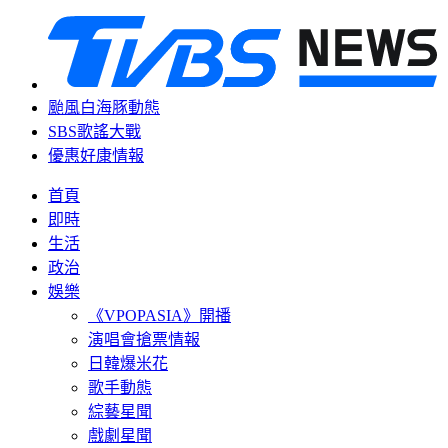
颱風白海豚動態
SBS歌謠大戰
優惠好康情報
首頁
即時
生活
政治
娛樂
《VPOPASIA》開播
演唱會搶票情報
日韓爆米花
歌手動態
綜藝星聞
戲劇星聞