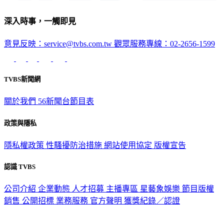
深入時事，一觸即見
意見反映：service@tvbs.com.tw
觀眾服務專線：02-2656-1599
TVBS新聞網
關於我們
56新聞台節目表
政策與隱私
隱私權政策
性騷擾防治措施
網站使用協定
版權宣告
認識 TVBS
公司介紹
企業動態
人才招募
主播專區
星藝象娛樂
節目版權
銷售
公開招標
業務服務
官方聲明
獲獎紀錄／認證