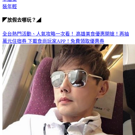
李眉蓁
裝年輕
◤放假去哪玩？◢
全台熱門活動、人氣攻略一次看！
高雄美食優惠開搶！再抽
萬元住宿券
下載食尚玩家APP！免費領取優惠券