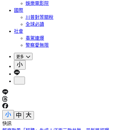
娛樂電影院
國際
川普對等關稅
全球必讀
社會
毒駕連爆
警察愛無限
更多
快訊