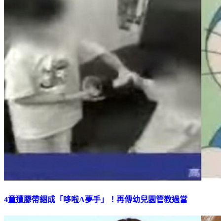
4童遭膠帶綑成「哆啦A夢手」！再傳幼兒園管教過當