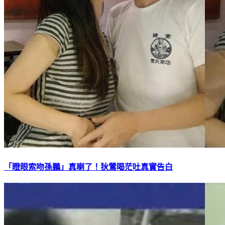
「瞪眼索吻孫鵬」真喇了！狄鶯喝茫吐真實告白