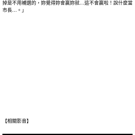
妳就辭市議員！妳覺得妳會當選，市議員就辭掉啊！市議員辭
掉是不用補選的，妳覺得妳會贏妳就…這不會贏啦！說什麼當
市長…。」
【相關影音】