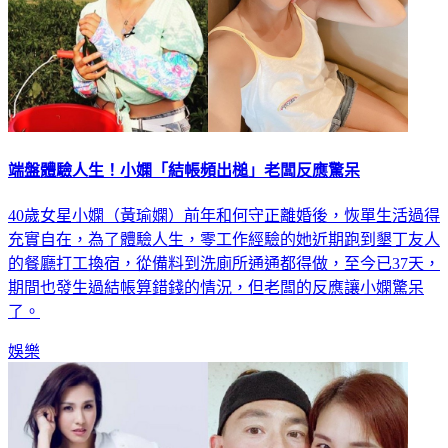
端盤體驗人生！小嫻「結帳頻出槌」老闆反應驚呆
40歲女星小嫻（黃瑜嫻）前年和何守正離婚後，恢單生活過得
充實自在，為了體驗人生，零工作經驗的她近期跑到墾丁友人
的餐廳打工換宿，從備料到洗廁所通通都得做，至今已37天，
期間也發生過結帳算錯錢的情況，但老闆的反應讓小嫻驚呆
了。
娛樂