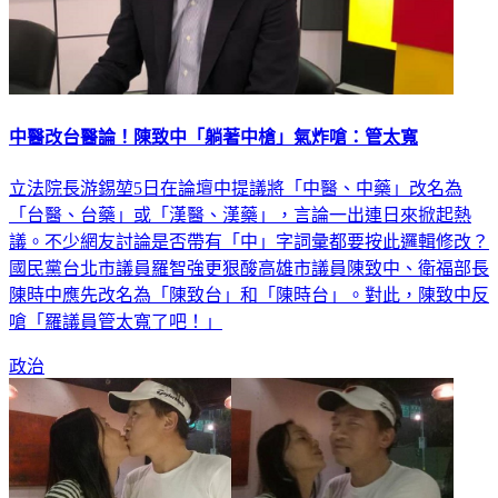
中醫改台醫論！陳致中「躺著中槍」氣炸嗆：管太寬
立法院長游錫堃5日在論壇中提議將「中醫、中藥」改名為
「台醫、台藥」或「漢醫、漢藥」，言論一出連日來掀起熱
議。不少網友討論是否帶有「中」字詞彙都要按此邏輯修改？
國民黨台北市議員羅智強更狠酸高雄市議員陳致中、衛福部長
陳時中應先改名為「陳致台」和「陳時台」。對此，陳致中反
嗆「羅議員管太寬了吧！」
政治