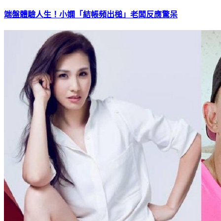
端盤體驗人生！小嫻「結帳頻出槌」老闆反應驚呆