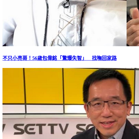
不只小亮哥！56歲包偉銘「驚爆失智」 找嘸回家路