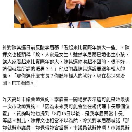
針對陳其邁日前反酸李眉蓁「看起來比實際年齡大一些」，陳
揮文也搖頭稱
「欸，人家是女生！雖然李眉蓁已婚也生小孩，
講人家看起來比實際年齡大，陳其邁你嘴超不甜的、很不好…
這個就是所謂的暖男？！」
他也砲轟陳其邁說要跟年輕人的
風，「那你選什麼市長？你聽年輕人的就好，現在都1450治
國、PTT治國。」
昨天高雄市議會總質詢，李眉蓁一開場就表示這可能是她最後
一次市政總質詢，「因為未來我可能會坐在楊代理市長那個位
置」，質詢時她也提到「8月15日以後…是我李眉蓁當市長」
等話。對此，陳揮文也相當不以為然，冷笑對李眉蓁喊話
「那