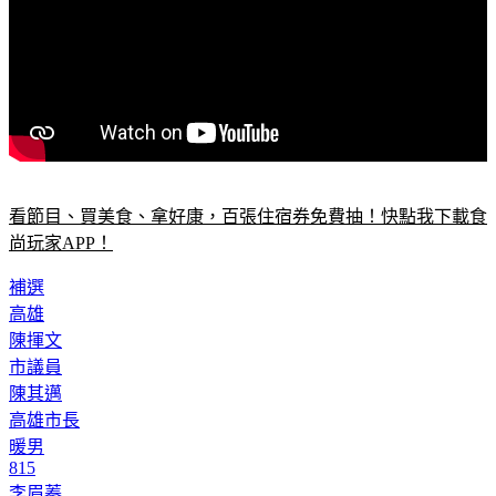
看節目、買美食、拿好康，百張住宿券免費抽！快點我下載食
尚玩家APP！
補選
高雄
陳揮文
市議員
陳其邁
高雄市長
暖男
815