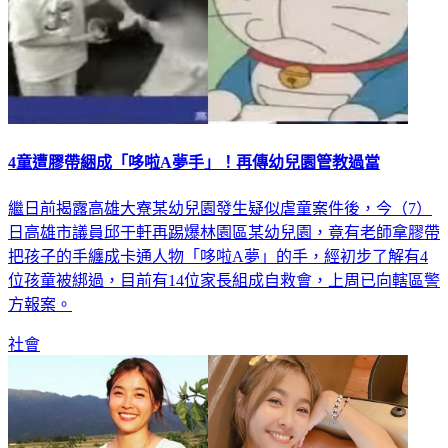
4童遭膠帶綑成「哆啦A夢手」！再傳幼兒園管教過當
繼日前揭露高雄大寮某幼兒園發生疑似虐童案件後，今（7）
日高雄市議員邱于軒再踢爆林園區某幼兒園，竟有老師拿膠帶
把孩子的手纏成卡通人物「哆啦A夢」的手，經初步了解有4
位孩童被綁過，目前有14位家長組成自救會，上周已向轄區警
方報案。
社會