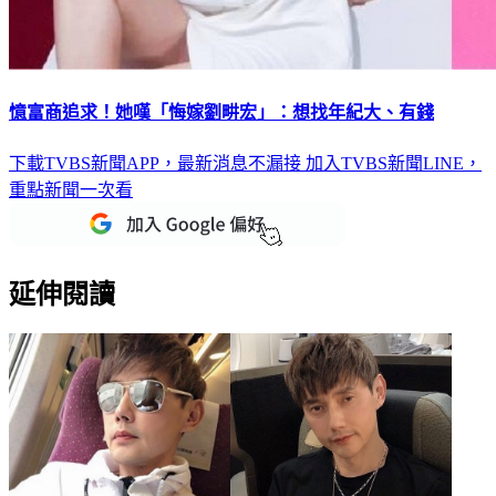
憶富商追求！她嘆「悔嫁劉畊宏」：想找年紀大、有錢
下載TVBS新聞APP，最新消息不漏接
加入TVBS新聞LINE，
重點新聞一次看
延伸閱讀