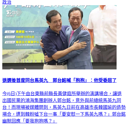
政治
退選後首度同台馬英九 郭台銘喊「抱抱」：他受委屈了
今(6日)下午由台東縣前縣長黃健庭所舉辦的演講場合，讓退
出國民黨的鴻海集團創辦人郭台銘，意外與前總統馬英九同
台！而現場被媒體問到，馬英九日前在高雄市長韓國瑜的造勢
場合，遭到韓粉噓下台一事「要安慰一下馬英九嗎？」郭台銘
幽默回應「要我抱抱嗎？」