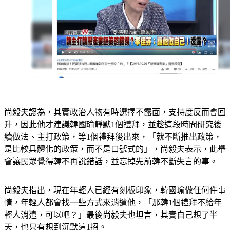
尚毅夫認為，其實政治人物有時選擇不露面，支持度反而會回
升，因此他才建議韓國瑜靜默1個禮拜，並趁這段時間研究後
續做法、主打政策，等1個禮拜後出來，「就不斷推出政策，
是比較具體化的政策，而不是口號式的」，尚毅夫表示，此舉
會讓民眾覺得韓不再說錯話，並忘掉先前韓不斷失言的事。
尚毅夫指出，現在年輕人已經有刻板印象，韓國瑜做任何件事
情，年輕人都會找一些方式來消遣他，「那韓1個禮拜不給年
輕人消遣，可以吧？」最後尚毅夫也坦言，其實自己想了半
天，也只有想到沉默這1招。