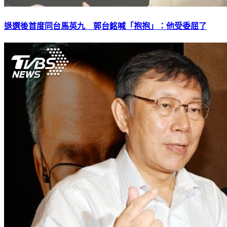
退選後首度同台馬英九 郭台銘喊「抱抱」：他受委屈了