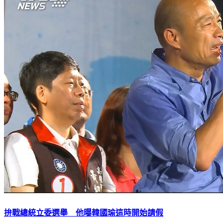
拚戰總統立委選舉 他曝韓國瑜這時開始請假