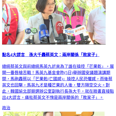
點名4大謊言 孫大千轟蔡英文：兩岸關係「敗家子」
總統蔡英文與前總統馬英九近來為了誰在操控「芒果乾」，展
開一番唇槍舌戰！馬英九基金會昨(5日)舉辦國安議題演講期
間，馬砲轟蔡以「芒果乾(亡國感)」操控人民恐懼感，而後蔡
英文也回擊，馬英九才是種芒果的人後，雙方隔空交火。對
此，韓國瑜北部競選辦公室副執行長孫大千，就在臉書直接點
出4大謊言，痛批蔡英文不愧是兩岸關係的「敗家子」。
政治