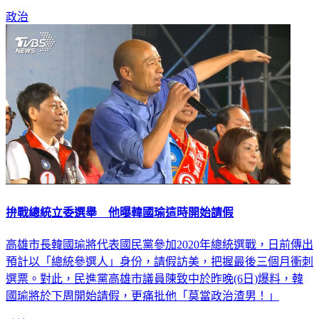
政治
拚戰總統立委選舉 他曝韓國瑜這時開始請假
高雄市長韓國瑜將代表國民黨參加2020年總統選戰，日前傳出
預計以「總統參選人」身份，請假訪美，把握最後三個月衝刺
選票。對此，民進黨高雄市議員陳致中於昨晚(6日)爆料，韓
國瑜將於下周開始請假，更痛批他「莫當政治渣男！」