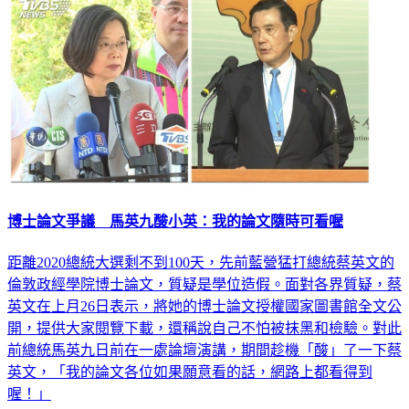
博士論文爭議 馬英九酸小英：我的論文隨時可看喔
距離2020總統大選剩不到100天，先前藍營猛打總統蔡英文的
倫敦政經學院博士論文，質疑是學位造假。面對各界質疑，蔡
英文在上月26日表示，將她的博士論文授權國家圖書館全文公
開，提供大家閱覽下載，還稱說自己不怕被抹黑和檢驗。對此
前總統馬英九日前在一處論壇演講，期間趁機「酸」了一下蔡
英文，「我的論文各位如果願意看的話，網路上都看得到
喔！」