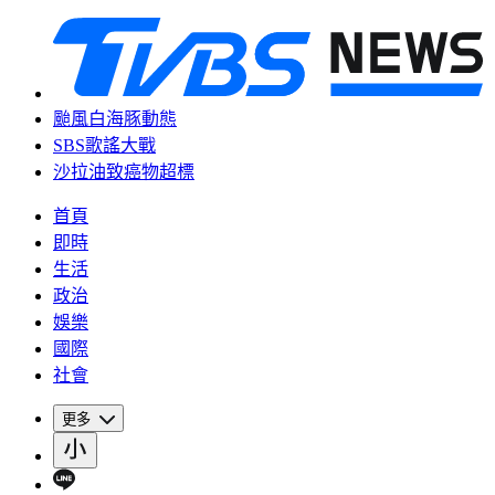
颱風白海豚動態
SBS歌謠大戰
沙拉油致癌物超標
首頁
即時
生活
政治
娛樂
國際
社會
更多