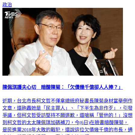
政治
陳佩琪護夫心切 暗酸陳菊：「欠債幾千億卻人人捧？」
近期，台北市長柯文哲不僅拿總統府秘書長陳菊身材當舉例作
文章，還砲轟她是「民主罪人」、「下半生為非作歹」，引發
爭議，但柯文哲受訪堅持不願道歉，還嗆稱「管他的！」沒想
到柯文哲的太太陳佩琪加碼補刀，今(6日)在臉書暗酸陳菊，
是民進黨2018年大敗的戰犯，還說這位欠債幾千億的市長，通