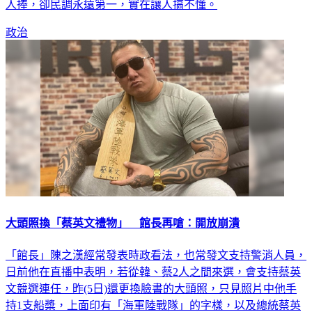
人捧，卻民調永遠第一，實在讓人搞不懂。
政治
大頭照換「蔡英文禮物」 館長再嗆：開放崩潰
「館長」陳之漢經常發表時政看法，也常發文支持警消人員，
日前他在直播中表明，若從韓、蔡2人之間來選，會支持蔡英
文競選連任，昨(5日)還更換臉書的大頭照，只見照片中他手
持1支船槳，上面印有「海軍陸戰隊」的字樣，以及總統蔡英