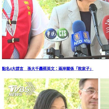
點名4大謊言 孫大千轟蔡英文：兩岸關係「敗家子」