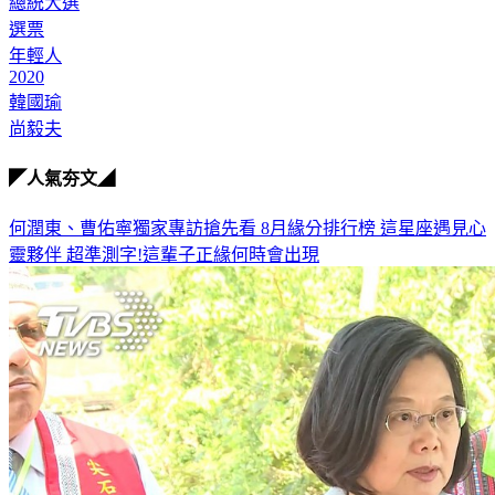
總統大選
選票
年輕人
2020
韓國瑜
尚毅夫
◤人氣夯文◢
何潤東、曹佑寧獨家專訪搶先看
8月緣分排行榜 這星座遇見心
靈夥伴
超準測字!這輩子正緣何時會出現