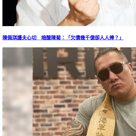
陳佩琪護夫心切 暗酸陳菊：「欠債幾千億卻人人捧？」