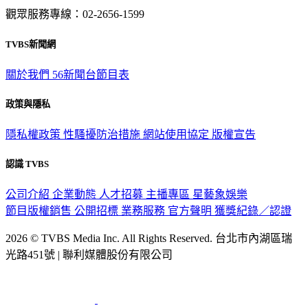
觀眾服務專線：02-2656-1599
TVBS新聞網
關於我們
56新聞台節目表
政策與隱私
隱私權政策
性騷擾防治措施
網站使用協定
版權宣告
認識 TVBS
公司介紹
企業動態
人才招募
主播專區
星藝象娛樂
節目版權銷售
公開招標
業務服務
官方聲明
獲獎紀錄／認證
2026 © TVBS Media Inc. All Rights Reserved. 台北市內湖區瑞
光路451號 | 聯利媒體股份有限公司