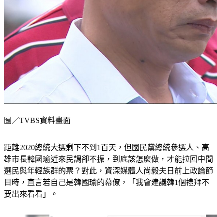
圖／TVBS資料畫面
距離2020總統大選剩下不到1百天，但國民黨總統參選人、高
雄市長韓國瑜近來民調卻不振，到底該怎麼做，才能拉回中間
選民與年輕族群的票？對此，資深媒體人尚毅夫日前上政論節
目時，直言若自己是韓國瑜的幕僚，「我會建議韓1個禮拜不
要出來看看」。