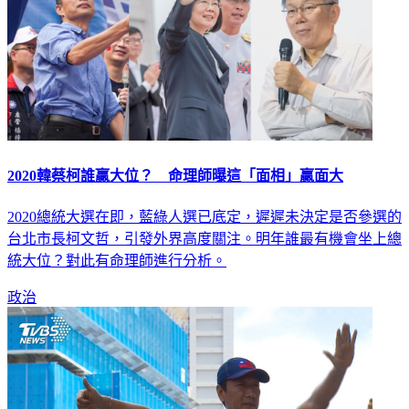
2020韓蔡柯誰贏大位？ 命理師曝這「面相」贏面大
2020總統大選在即，藍綠人選已底定，遲遲未決定是否參選的
台北市長柯文哲，引發外界高度關注。明年誰最有機會坐上總
統大位？對此有命理師進行分析。
政治