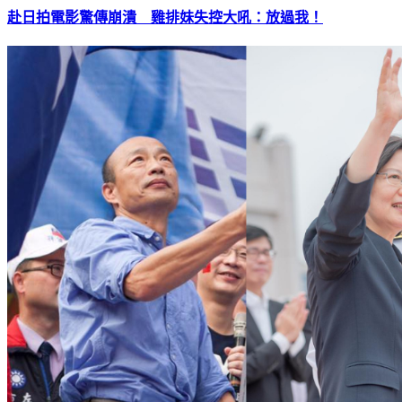
赴日拍電影驚傳崩潰 雞排妹失控大吼：放過我！