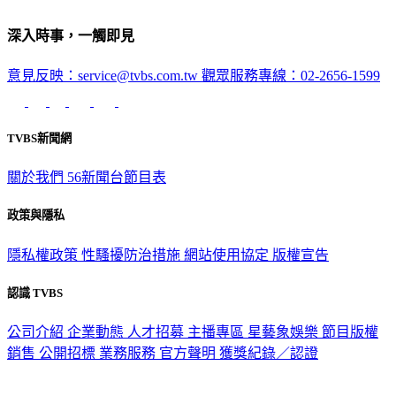
深入時事，一觸即見
意見反映：service@tvbs.com.tw
觀眾服務專線：02-2656-1599
TVBS新聞網
關於我們
56新聞台節目表
政策與隱私
隱私權政策
性騷擾防治措施
網站使用協定
版權宣告
認識 TVBS
公司介紹
企業動態
人才招募
主播專區
星藝象娛樂
節目版權
銷售
公開招標
業務服務
官方聲明
獲獎紀錄／認證