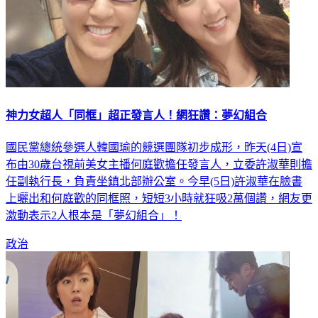
神力女超人「同框」超正發言人！網狂讚：夢幻組合
國民黨總統參選人韓國瑜的競選團隊初步成形，昨天(4日)宣
布由30歲台視前美女主播何庭歡擔任發言人，立委許淑華則擔
任副執行長，負責坐鎮北部辦公室。今早(5日)許淑華在臉書
上曬出和何庭歡的同框照，短短3小時就狂吸2萬個讚，網友更
激動表示2人根本是「夢幻組合」！
政治