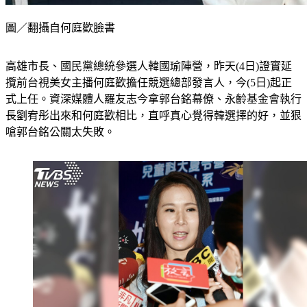
圖／翻攝自何庭歡臉書
高雄市長、國民黨總統參選人韓國瑜陣營，昨天(4日)證實延
攬前台視美女主播何庭歡擔任競選總部發言人，今(5日)起正
式上任。資深媒體人羅友志今拿郭台銘幕僚、永齡基金會執行
長劉宥彤出來和何庭歡相比，直呼真心覺得韓選擇的好，並狠
嗆郭台銘公關太失敗。