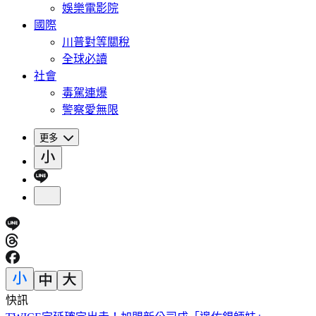
娛樂電影院
國際
川普對等關稅
全球必讀
社會
毒駕連爆
警察愛無限
更多
快訊