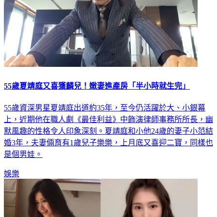
55歲夏靖庭又喜獲麟兒！嫩妻進產房「半小時就生完」
55歲資深男星夏靖庭出道約35年，至今仍活躍於大、小銀幕
上，近期他在職人劇《最佳利益》中飾演律師事務所所長，幽
默風趣的性格令人印象深刻。夏靖庭和小他24歲的妻子小范結
婚3年，夫妻倆育有1歲兒子樂樂，上月底又喜迎二寶，同樣也
是個男娃。
娛樂