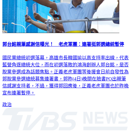
郭台銘親筆感謝信曝光！ 老虎軍團：連署挺郭選總統暫停
國民黨總統初選落幕，高雄市長韓國瑜以高支持率出線，代表
藍營角逐總統大位，而在初選落敗的鴻海創辦人郭台銘，是否
脫黨參選成為話題焦點。正義老虎軍團等後援會日前自發性為
郭脫黨參選總統募集連署書，郭昨(4日)晚間在臉書PO出親筆
信感謝支持者，不過，獲得郭回應後，正義老虎軍團也於昨晚
宣布連署暫停。
政治