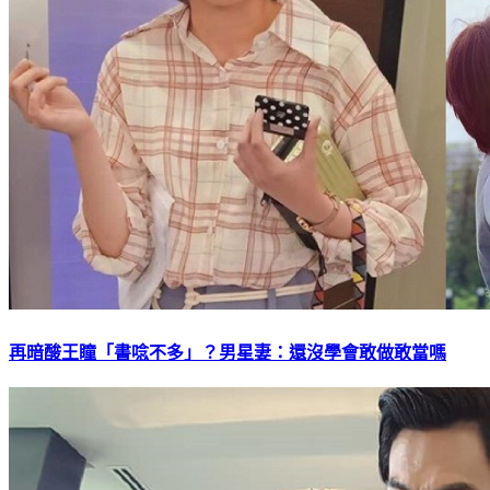
再暗酸王瞳「書唸不多」？男星妻：還沒學會敢做敢當嗎