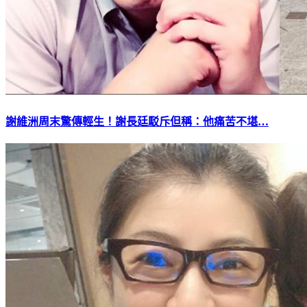
謝維洲周末驚傳輕生！謝長廷駁斥但稱：他痛苦不堪…