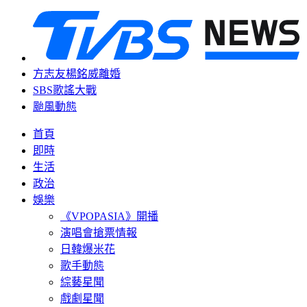
方志友楊銘威離婚
SBS歌謠大戰
颱風動態
首頁
即時
生活
政治
娛樂
《VPOPASIA》開播
演唱會搶票情報
日韓爆米花
歌手動態
綜藝星聞
戲劇星聞