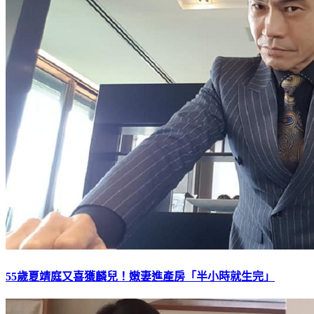
55歲夏靖庭又喜獲麟兒！嫩妻進產房「半小時就生完」