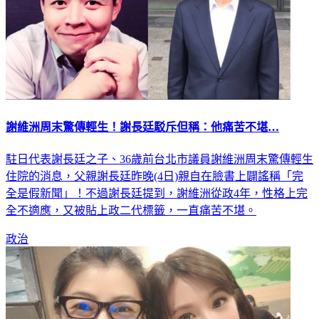
謝維洲周末驚傳輕生！謝長廷駁斥但稱：他痛苦不堪…
駐日代表謝長廷之子、36歲前台北市議員謝維洲周末驚傳輕生
住院的消息，父親謝長廷昨晚(4日)親自在臉書上闢謠稱「完
全是假新聞」！不過謝長廷提到，謝維洲從政4年，性格上完
全不適應，又被貼上政二代標籤，一直痛苦不堪。
政治