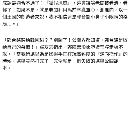
成語最適合不過了：『狐假虎威』，這會讓讓老闆被看清、看
輕了；如果不是，就是老闆利用馬前卒亂軍心、測風向，以一
個王國的創造者來說，我不相信這是郭台銘小鼻子小眼睛的格
局…。」
「郭台銘輸給韓國瑜？？別鬧了！公關界都知道，郭台銘是敗
給自己的幕僚！」羅友志指出，郭陣營形象塑造荒腔走板不
說，「當我們還以為是操盤手正在玩高難度的『逆向操作』的
時候，選舉竟然打完了！完全就是一個失敗的選舉公關範
本。」