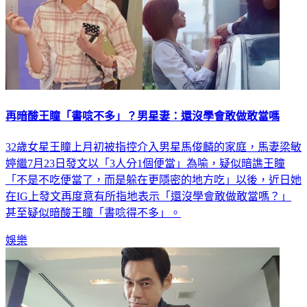
再暗酸王瞳「書唸不多」？男星妻：還沒學會敢做敢當嗎
32歲女星王瞳上月初被指控介入男星馬俊麟的家庭，馬妻梁敏
婷繼7月23日發文以「3人分1個便當」為喻，疑似暗譙王瞳
「不是不吃便當了，而是躲在更隱密的地方吃」以後，近日她
在IG上發文再度意有所指地表示「還沒學會敢做敢當嗎？」
甚至疑似暗酸王瞳「書唸得不多」。
娛樂