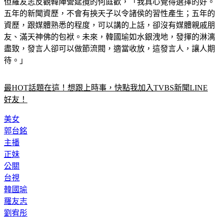
但羅友志反觀韓陣營延攬的何庭歡，「我真心覺得選擇的好。
五年的新聞資歷，不會有挾天子以令諸侯的習性產生；五年的
資歷，跟媒體熟悉的程度，可以講的上話，卻沒有媒體親戚朋
友、滿天神佛的包袱。未來，韓國瑜如水銀洩地，發揮的淋漓
盡致，發言人卻可以做節流閥，適當收放，這發言人，讓人期
待。」
最HOT話題在這！想跟上時事，快點我加入TVBS新聞LINE
好友！
美女
郭台銘
主播
正妹
公關
台視
韓國瑜
羅友志
劉宥彤