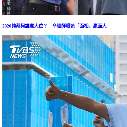
2020韓蔡柯誰贏大位？ 命理師曝這「面相」贏面大