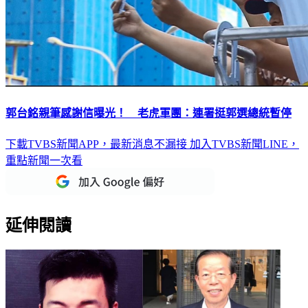
郭台銘親筆感謝信曝光！ 老虎軍團：連署挺郭選總統暫停
下載TVBS新聞APP，最新消息不漏接
加入TVBS新聞LINE，
重點新聞一次看
延伸閱讀