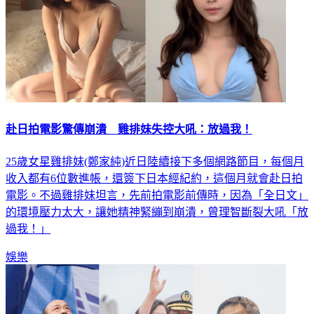
赴日拍電影驚傳崩潰 雞排妹失控大吼：放過我！
25歲女星雞排妹(鄭家純)近日陸續接下多個網路節目，每個月
收入都有6位數進帳，還簽下日本經紀約，這個月就會赴日拍
電影。不過雞排妹坦言，先前拍電影前傳時，因為「全日文」
的環境壓力太大，讓她精神緊繃到崩潰，曾理智斷裂大吼「放
過我！」
娛樂