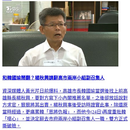
和韓國瑜鬧翻？楊秋興請辭高市兩岸小組副召集人
資深媒體人黃光芹日前爆料，高雄市長韓國瑜當選後找上前高
雄縣長楊秋興，要對方寫下小內閣推薦名單，之後卻放話說對
方求官，狠狠將其出賣。楊秋興事後受訪時證實此事，除還原
當時經過，更痛罵韓「恩將仇報」，而他今(24日)再度重批韓
「噁心」，並決定辭去市府兩岸小組副召集人一職，雙方正式
撕破臉。