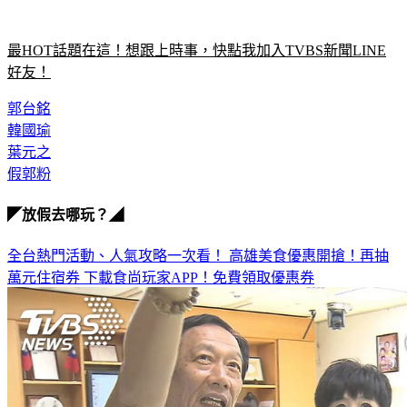
最HOT話題在這！想跟上時事，快點我加入TVBS新聞LINE
好友！
郭台銘
韓國瑜
葉元之
假郭粉
◤放假去哪玩？◢
全台熱門活動、人氣攻略一次看！
高雄美食優惠開搶！再抽
萬元住宿券
下載食尚玩家APP！免費領取優惠券