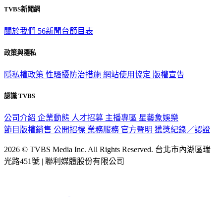
TVBS新聞網
關於我們
56新聞台節目表
政策與隱私
隱私權政策
性騷擾防治措施
網站使用協定
版權宣告
認識 TVBS
公司介紹
企業動態
人才招募
主播專區
星藝象娛樂
節目版權銷售
公開招標
業務服務
官方聲明
獲獎紀錄／認證
2026 © TVBS Media Inc. All Rights Reserved. 台北市內湖區瑞
光路451號 | 聯利媒體股份有限公司