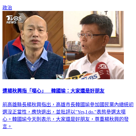
政治
遭楊秋興指「噁心」 韓國瑜：大家還是好朋友
前高雄縣長楊秋興指出，高雄市長韓國瑜參加國民黨內總統初
選沒正當性，應快退出，並批評以"Yes,I do."表態參選太噁
心。韓國瑜今天則表示，大家還是好朋友，尊重楊秋興的發
言。