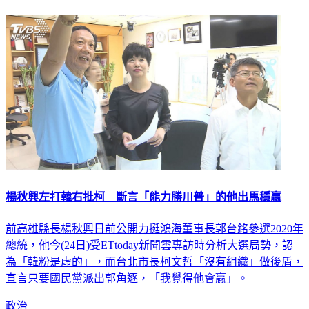
楊秋興左打韓右批柯 斷言「能力勝川普」的他出馬穩贏
前高雄縣長楊秋興日前公開力挺鴻海董事長郭台銘參選2020年
總統，他今(24日)受ETtoday新聞雲專訪時分析大選局勢，認
為「韓粉是虛的」，而台北市長柯文哲「沒有組織」做後盾，
直言只要國民黨派出郭角逐，「我覺得他會贏」。
政治