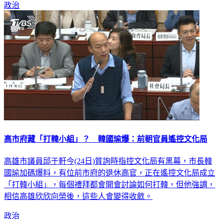
政治
高市府藏「打韓小組」？ 韓國瑜爆：前朝官員遙控文化局
高雄市議員邱于軒今(24日)質詢時指控文化局有黑幕，市長韓
國瑜加碼爆料，有位前市府的退休高官，正在遙控文化局成立
「打韓小組」，每個禮拜都會開會討論如何打韓，但他強調，
相信高雄欣欣向榮後，這些人會變得收斂。
政治