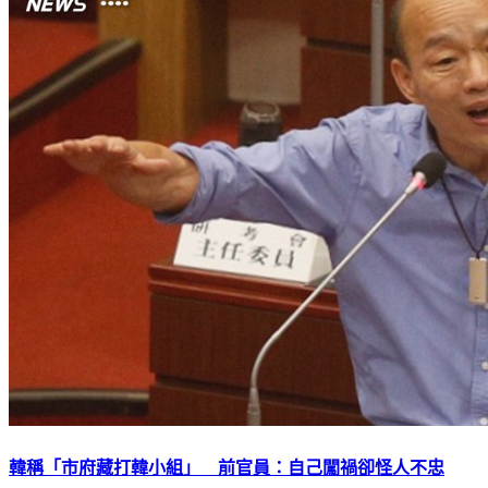
韓稱「市府藏打韓小組」 前官員：自己闖禍卻怪人不忠