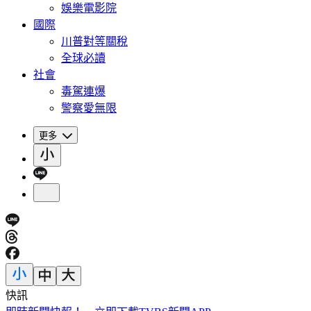
娛樂電影院
國際
川普對等關稅
全球必讀
社會
毒駕連爆
警察愛無限
更多
快訊