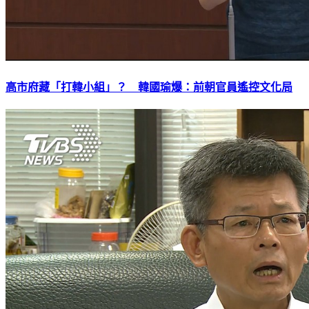
高市府藏「打韓小組」？ 韓國瑜爆：前朝官員遙控文化局