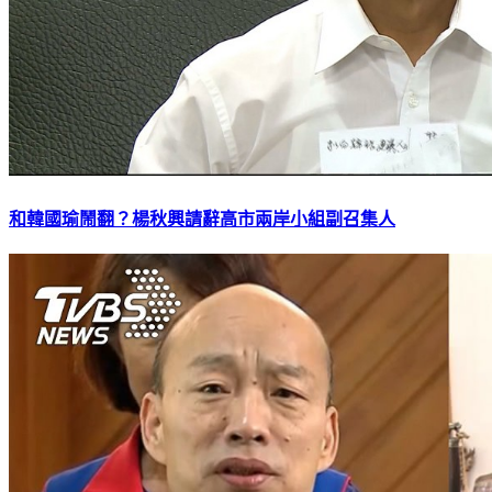
和韓國瑜鬧翻？楊秋興請辭高市兩岸小組副召集人