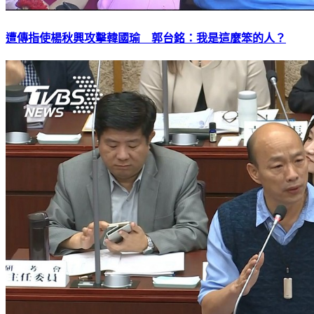
遭傳指使楊秋興攻擊韓國瑜 郭台銘：我是這麼笨的人？