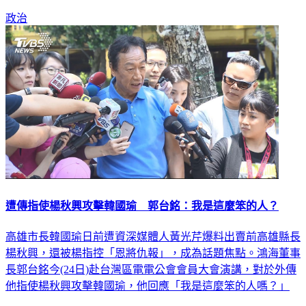
政治
遭傳指使楊秋興攻擊韓國瑜 郭台銘：我是這麼笨的人？
高雄市長韓國瑜日前遭資深媒體人黃光芹爆料出賣前高雄縣長
楊秋興，還被楊指控「恩將仇報」，成為話題焦點。鴻海董事
長郭台銘今(24日)赴台灣區電電公會會員大會演講，對於外傳
他指使楊秋興攻擊韓國瑜，他回應「我是這麼笨的人嗎？」