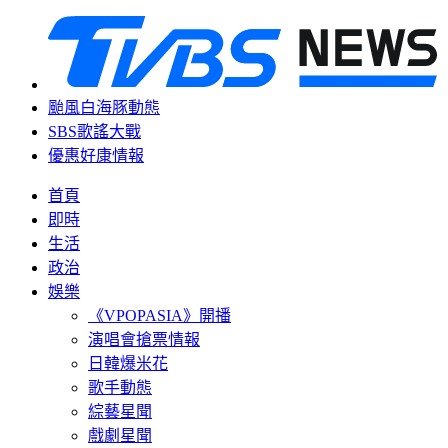
颱風白海豚動態
SBS歌謠大戰
優惠好康情報
首頁
即時
生活
政治
娛樂
《VPOPASIA》開播
演唱會搶票情報
日韓爆米花
歌手動態
綜藝星聞
戲劇星聞