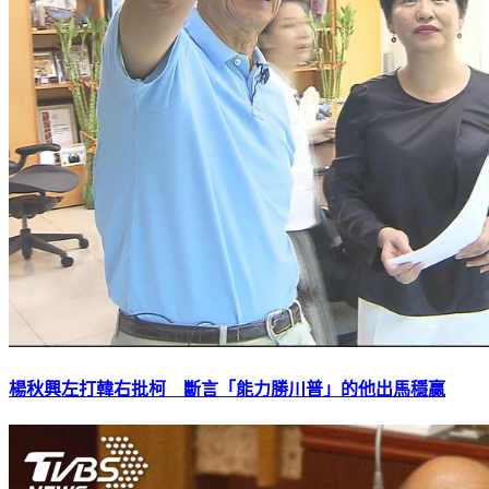
楊秋興左打韓右批柯 斷言「能力勝川普」的他出馬穩贏