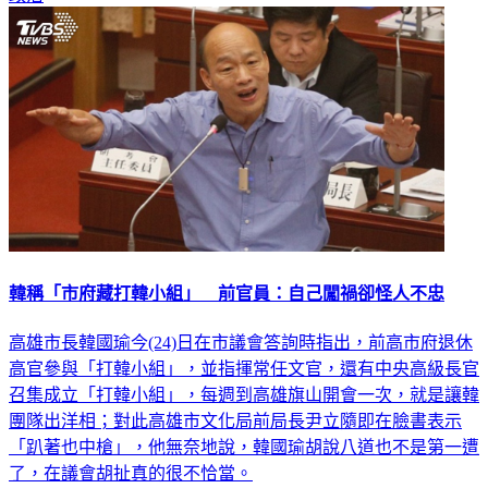
韓稱「市府藏打韓小組」 前官員：自己闖禍卻怪人不忠
高雄市長韓國瑜今(24)日在市議會答詢時指出，前高市府退休
高官參與「打韓小組」，並指揮常任文官，還有中央高級長官
召集成立「打韓小組」，每週到高雄旗山開會一次，就是讓韓
團隊出洋相；對此高雄市文化局前局長尹立隨即在臉書表示
「趴著也中槍」，他無奈地說，韓國瑜胡說八道也不是第一遭
了，在議會胡扯真的很不恰當。