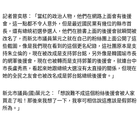
記者曾奕慈：「當紅的政治人物，他們在網路上面會有後援
會，這一點都不令人意外，但是最近國民黨有幾位的縣市首
長，還有總統初選參選人，他們在臉書上面的後援會就瞬間被
改名了，而新北市議員葉元之就在自己的粉絲團上面公開了這
些截圖，像是我們現在看到的這個更名紀錄，這社團原本是支
持朱立倫的，現在被改成是支持郭台銘，另外像是韓國瑜市長
的網軍後援會，現在也被轉而是支持郭董的後援會，就連台中
市長盧秀燕，看起來她跟總統大選沒有太直接的關係，但現在
她的全民之友會也被改名成是郭台銘總統後援會。」
新北市議員(國)葉元之：「想說難不成這個粉絲後援會被人家
買走了啦！那後來我想了一下，我寧可相信說這應該是假郭粉
所為。」