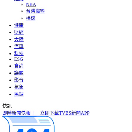
NBA
台灣職籃
棒球
健康
財經
大陸
汽車
科技
ESG
食尚
議題
影音
氣象
民調
快訊
疲勞提不起勁是警訊！醫揭「半憂鬱」危機 這樣吃睡才能好