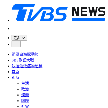
更多
颱風白海豚動態
SBS歌謠大戰
沙拉油致癌物超標
首頁
即時
生活
政治
娛樂
國際
社會