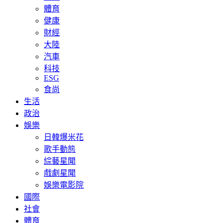
體育
健康
財經
大陸
汽車
科技
ESG
食尚
生活
政治
娛樂
日韓爆米花
歌手動態
綜藝星聞
戲劇星聞
娛樂電影院
國際
社會
體育