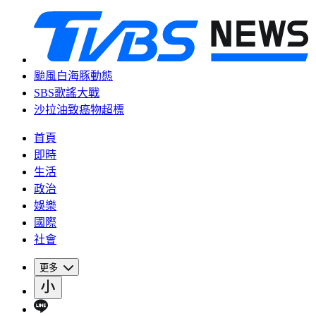
颱風白海豚動態
SBS歌謠大戰
沙拉油致癌物超標
首頁
即時
生活
政治
娛樂
國際
社會
更多