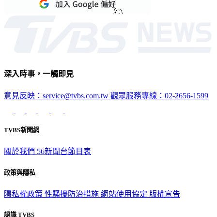
深入時事，一觸即見
意見反映：service@tvbs.com.tw
觀眾服務專線：02-2656-1599
TVBS新聞網
關於我們
56新聞台節目表
政策與隱私
隱私權政策
性騷擾防治措施
網站使用協定
版權宣告
認識 TVBS