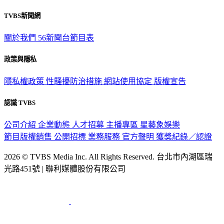
TVBS新聞網
關於我們
56新聞台節目表
政策與隱私
隱私權政策
性騷擾防治措施
網站使用協定
版權宣告
認識 TVBS
公司介紹
企業動態
人才招募
主播專區
星藝象娛樂
節目版權銷售
公開招標
業務服務
官方聲明
獲獎紀錄／認證
2026 © TVBS Media Inc. All Rights Reserved. 台北市內湖區瑞
光路451號 | 聯利媒體股份有限公司