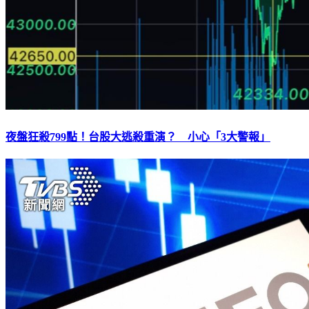
夜盤狂殺799點！台股大逃殺重演？ 小心「3大警報」