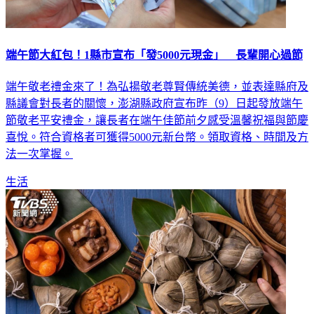
端午節大紅包！1縣市宣布「發5000元現金」 長輩開心過節
端午敬老禮金來了！為弘揚敬老尊賢傳統美德，並表達縣府及
縣議會對長者的關懷，澎湖縣政府宣布昨（9）日起發放端午
節敬老平安禮金，讓長者在端午佳節前夕感受溫馨祝福與節慶
喜悅。符合資格者可獲得5000元新台幣。領取資格、時間及方
法一次掌握。
生活