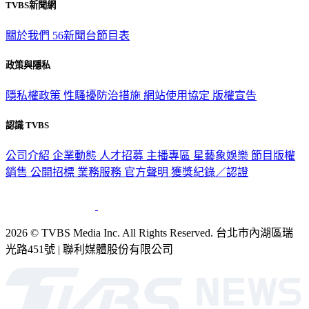
TVBS新聞網
關於我們
56新聞台節目表
政策與隱私
隱私權政策
性騷擾防治措施
網站使用協定
版權宣告
認識 TVBS
公司介紹
企業動態
人才招募
主播專區
星藝象娛樂
節目版權
銷售
公開招標
業務服務
官方聲明
獲獎紀錄／認證
2026 © TVBS Media Inc. All Rights Reserved. 台北市內湖區瑞
光路451號 | 聯利媒體股份有限公司