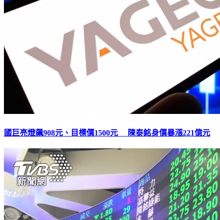
國巨亮燈飆908元、目標價1500元 陳泰銘身價暴漲221億元