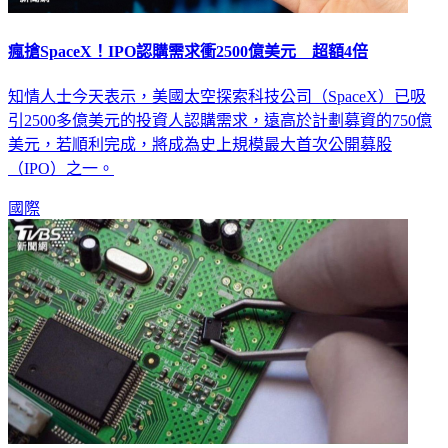
瘋搶SpaceX！IPO認購需求衝2500億美元 超額4倍
知情人士今天表示，美國太空探索科技公司（SpaceX）已吸
引2500多億美元的投資人認購需求，遠高於計劃募資的750億
美元，若順利完成，將成為史上規模最大首次公開募股
（IPO）之一。
國際