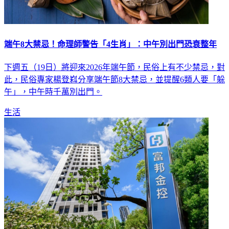
端午8大禁忌！命理師警告「4生肖」：中午別出門恐衰整年
下週五（19日）將迎來2026年端午節，民俗上有不少禁忌，對
此，民俗專家楊登嵙分享端午節8大禁忌，並提醒6類人要「躲
午」，中午時千萬別出門。
生活