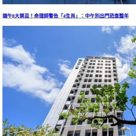
端午8大禁忌！命理師警告「4生肖」：中午別出門恐衰整年