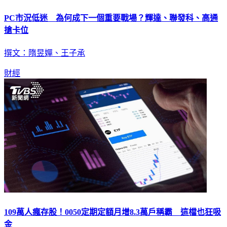
PC市況低迷 為何成下一個重要戰場？輝達、聯發科、高通
搶卡位
撰文：隋昱嬋、王子承
財經
109萬人瘋存股！0050定期定額月增8.3萬戶稱霸 這檔也狂吸
金