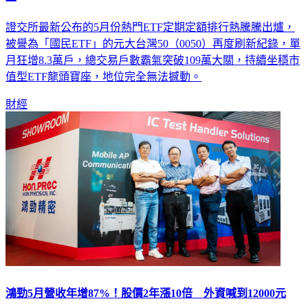
證交所最新公布的5月份熱門ETF定期定額排行熱騰騰出爐，
被譽為「國民ETF」的元大台灣50（0050）再度刷新紀錄，單
月狂增8.3萬戶，總交易戶數霸氣突破109萬大關，持續坐穩市
值型ETF龍頭寶座，地位完全無法撼動。
財經
鴻勁5月營收年增87%！股價2年漲10倍 外資喊到12000元