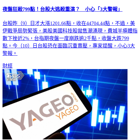
夜盤狂殺799點！台股大逃殺重演？ 小心「3大警報」
台股昨（9）日才大漲1201.66點，收在44704.44點，不過，美
伊戰爭局勢緊張，美股美國科技股拋售潮湧現，費城半導體指
數下挫近2%，台指期夜盤一度崩跌逾2千點，收盤大跌799
點。今（10）日台股恐在面臨沉重賣壓，專家提醒，小心3大
警報。
財經