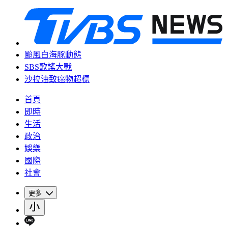
颱風白海豚動態
SBS歌謠大戰
沙拉油致癌物超標
首頁
即時
生活
政治
娛樂
國際
社會
更多