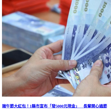
端午節大紅包！1縣市宣布「發5000元現金」 長輩開心過節