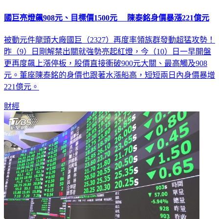
國巨亮燈飆908元、目標價1500元 陳泰銘身價暴漲221億元
被動元件龍頭大廠國巨（2327）再度率領族群發動超猛攻勢！
昨（9）日剛解禁出關就強勢亮起紅燈，今（10）日一早開盤
更再度飆上漲停板，股價直接衝破900元大關、最高觸及908
元。董座陳泰銘的身價也跟著水漲船高，短短兩日內身價暴增
221億元。
財經