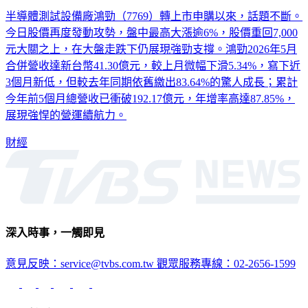
半導體測試設備廠鴻勁（7769）轉上市申購以來，話題不斷。
今日股價再度發動攻勢，盤中最高大漲逾6%，股價重回7,000
元大關之上，在大盤走跌下仍展現強勁支撐。鴻勁2026年5月
合併營收達新台幣41.30億元，較上月微幅下滑5.34%，寫下近
3個月新低，但較去年同期依舊繳出83.64%的驚人成長；累計
今年前5個月總營收已衝破192.17億元，年增率高達87.85%，
展現強悍的營運續航力。
財經
深入時事，一觸即見
意見反映：service@tvbs.com.tw
觀眾服務專線：02-2656-1599