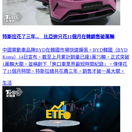
特斯拉花了三年... 比亞迪只花11個月在韓銷售破萬輛
中國電動車品牌BYD在韓國市場快速擴張。BYD韓國（BYD
Korea）14日宣布，截至上月累計銷量已達1萬75輛，正式突破
1萬輛大關，並稱創下「進口車業界最短時間紀錄」，僅僅花
了11個月時間，特斯拉總共花費三年，銷售才破一萬大關。
生活