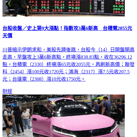
台股收盤／史上第9大漲點！指數攻3萬6新高 台積電2055元
天價
川普暗示伊朗求和，美股先蹲後跳，台股今（14）日開盤開高
走高，早盤攻上3萬6新高點，終場漲838.83點，收在36296.12
點。台積電（2330）終場漲65元收2055元，再刷新高價；聯發
科（2454）漲100元收1720元；鴻海（2317）漲7.5元收207.5
元；台達電（2308）漲10元收1750元。
財經