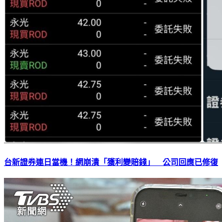
台新證券連日當機！網崩潰「獲利變賠錢」 公司回應已修復