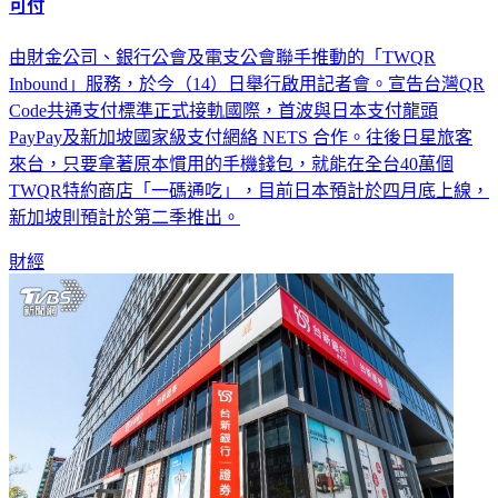
可付
由財金公司、銀行公會及電支公會聯手推動的「TWQR
Inbound」服務，於今（14）日舉行啟用記者會。宣告台灣QR
Code共通支付標準正式接軌國際，首波與日本支付龍頭
PayPay及新加坡國家級支付網絡 NETS 合作。往後日星旅客
來台，只要拿著原本慣用的手機錢包，就能在全台40萬個
TWQR特約商店「一碼通吃」，目前日本預計於四月底上線，
新加坡則預計於第二季推出。
財經