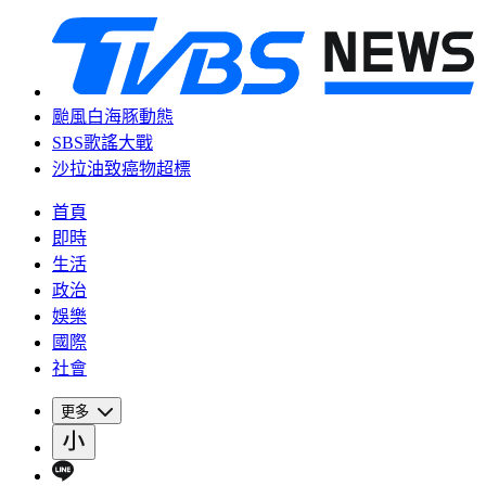
颱風白海豚動態
SBS歌謠大戰
沙拉油致癌物超標
首頁
即時
生活
政治
娛樂
國際
社會
更多