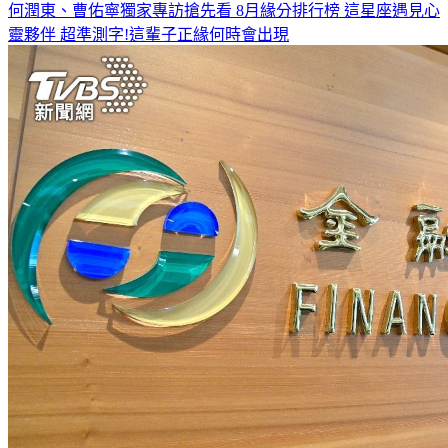
何潤東、曹佑寧獨家專訪搶先看
8月緣分排行榜 這星座遇見心
靈夥伴
超準測字!這輩子正緣何時會出現