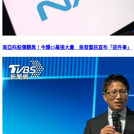
南亞科股價翻黑！今爆15萬張大量 急發重訊宣布「這件事」