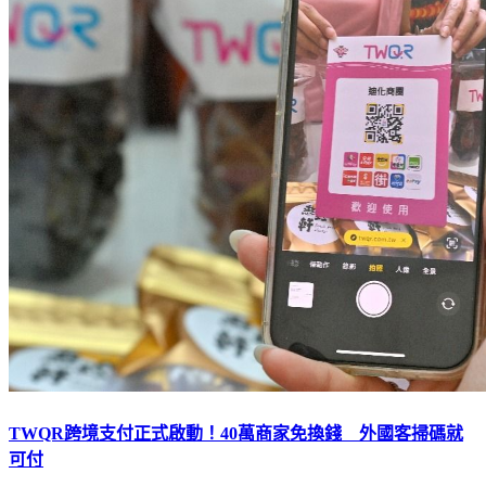
TWQR跨境支付正式啟動！40萬商家免換錢 外國客掃碼就
可付