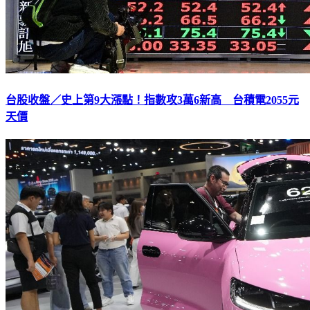
台股收盤／史上第9大漲點！指數攻3萬6新高 台積電2055元
天價