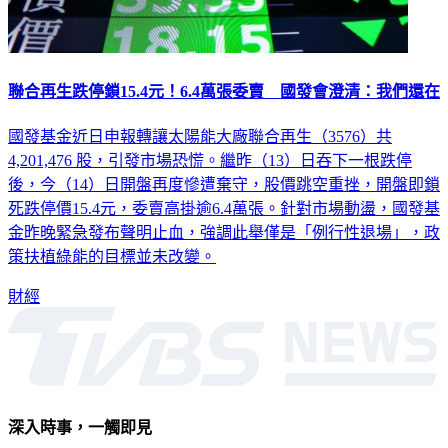
聯合再生跌停鎖15.4元！6.4萬張委賣 國發會澄清：我們還在
國發基金近日申報轉讓太陽能大廠聯合再生（3576）共
4,201,476 股，引發市場恐慌。繼昨（13）日吞下一根跌停
後，今（14）日開盤再度慘遭棄守，股價跳空重挫，開盤即鎖
死跌停價15.4元，委賣高掛逾6.4萬張。針對市場動盪，國發基
金昨晚緊急發布聲明止血，強調此舉僅是「例行性退場」，政
策扶植綠能的目標並未改變。
財經
深入時事，一觸即見