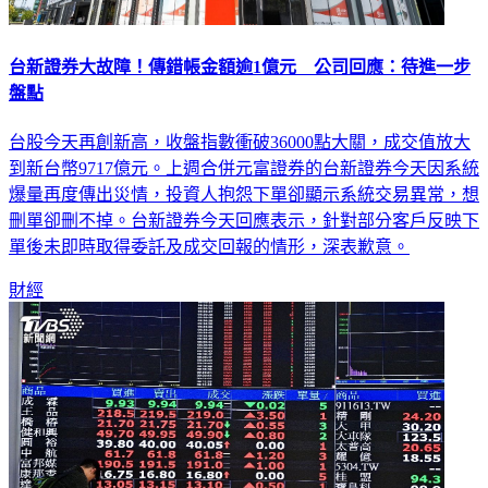
台新證券大故障！傳錯帳金額逾1億元 公司回應：待進一步
盤點
台股今天再創新高，收盤指數衝破36000點大關，成交值放大
到新台幣9717億元。上週合併元富證券的台新證券今天因系統
爆量再度傳出災情，投資人抱怨下單卻顯示系統交易異常，想
刪單卻刪不掉。台新證券今天回應表示，針對部分客戶反映下
單後未即時取得委託及成交回報的情形，深表歉意。
財經