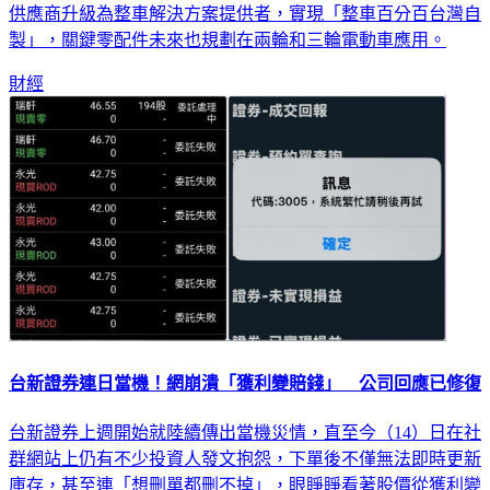
供應商升級為整車解決方案提供者，實現「整車百分百台灣自
製」，關鍵零配件未來也規劃在兩輪和三輪電動車應用。
財經
台新證券連日當機！網崩潰「獲利變賠錢」 公司回應已修復
台新證券上週開始就陸續傳出當機災情，直至今（14）日在社
群網站上仍有不少投資人發文抱怨，下單後不僅無法即時更新
庫存，甚至連「想刪單都刪不掉」，眼睜睜看著股價從獲利變