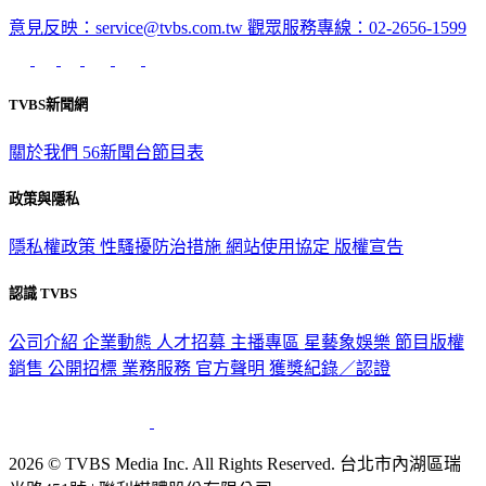
意見反映：service@tvbs.com.tw
觀眾服務專線：02-2656-1599
TVBS新聞網
關於我們
56新聞台節目表
政策與隱私
隱私權政策
性騷擾防治措施
網站使用協定
版權宣告
認識 TVBS
公司介紹
企業動態
人才招募
主播專區
星藝象娛樂
節目版權
銷售
公開招標
業務服務
官方聲明
獲獎紀錄／認證
2026 © TVBS Media Inc. All Rights Reserved. 台北市內湖區瑞