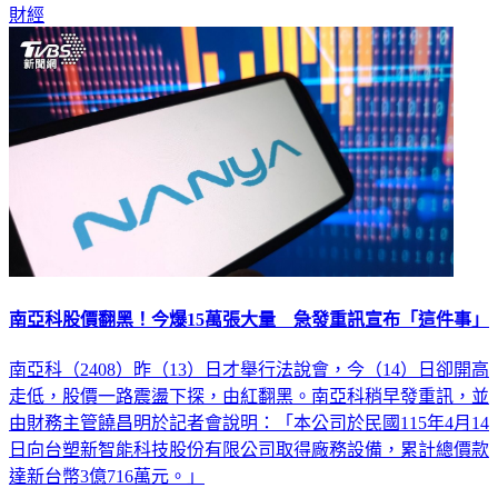
財經
南亞科股價翻黑！今爆15萬張大量 急發重訊宣布「這件事」
南亞科（2408）昨（13）日才舉行法說會，今（14）日卻開高
走低，股價一路震盪下探，由紅翻黑。南亞科稍早發重訊，並
由財務主管饒昌明於記者會說明：「本公司於民國115年4月14
日向台塑新智能科技股份有限公司取得廠務設備，累計總價款
達新台幣3億716萬元。」