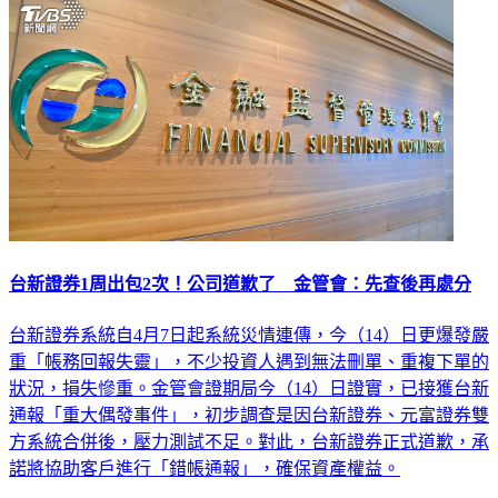
台新證券1周出包2次！公司道歉了 金管會：先查後再處分
台新證券系統自4月7日起系統災情連傳，今（14）日更爆發嚴
重「帳務回報失靈」，不少投資人遇到無法刪單、重複下單的
狀況，損失慘重。金管會證期局今（14）日證實，已接獲台新
通報「重大偶發事件」，初步調查是因台新證券、元富證券雙
方系統合併後，壓力測試不足。對此，台新證券正式道歉，承
諾將協助客戶進行「錯帳通報」，確保資產權益。