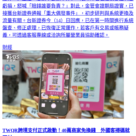
虧損，怒喊「賠錢誰要負責？」對此，金管會證期局證實，已
接獲台新證券通報「重大偶發事件」，初步研判與系統更換及
流量有關。台新證券今（14）日回應，已在第一時間進行系統
盤查、修正處理，已恢復正常運作，若客戶有交易或帳務疑
義，可透過客服專線或洽詢所屬營業員協助確認。
財經
TWQR跨境支付正式啟動！40萬商家免換錢 外國客掃碼就