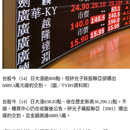
台股今（14）日大漲逾800點，但矽光子妖股聯亞卻爆出
6889.5萬元違約交割。（圖／TVBS資料照）
台股今（14）日大漲838.83點、收在歷史新高36,296.12點。不
過，櫃買中心仍在收盤後公告，矽光子飆股聯亞（3081）爆出
違約交割，且金額高達6889.5萬。