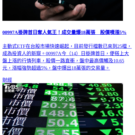
00997A掛牌首日奪人氣王！成交量爆18萬張 股價噴漲5%
主動式ETF在台股市場快速崛起，目前發行檔數已來到25檔，
成為投資人的新寵。00997A今（14）日掛牌首日，便搭上大
盤上漲的行情列車，股價一路直衝，盤中最高價觸及10.65
元，漲幅強勢超過5%，盤中爆出18萬張的交易量。
財經