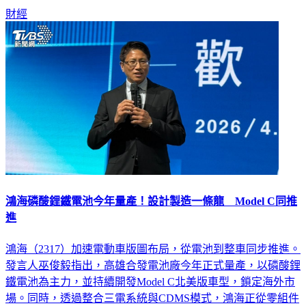
財經
鴻海磷酸鋰鐵電池今年量產！設計製造一條龍 Model C同推
進
鴻海（2317）加速電動車版圖布局，從電池到整車同步推進。
發言人巫俊毅指出，高雄合發電池廠今年正式量產，以磷酸鋰
鐵電池為主力，並持續開發Model C北美版車型，鎖定海外市
場。同時，透過整合三電系統與CDMS模式，鴻海正從零組件