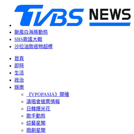
颱風白海豚動態
SBS歌謠大戰
沙拉油致癌物超標
首頁
即時
生活
政治
娛樂
《VPOPASIA》開播
演唱會搶票情報
日韓爆米花
歌手動態
綜藝星聞
戲劇星聞