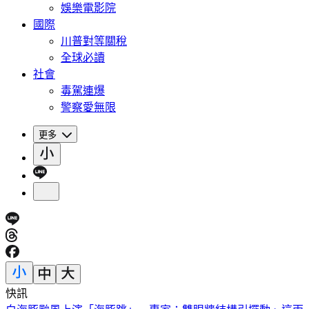
娛樂電影院
國際
川普對等關稅
全球必讀
社會
毒駕連爆
警察愛無限
更多
快訊