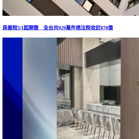
房屋稅5/1起開徵 全台共929萬件挹注稅收近870億