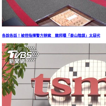
各說各話！被控指揮警方辦案 龍邦曝「泰山陰謀」太惡劣