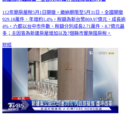
112年期房屋稅5月1日開徵，繳納期限至5月31日，全國開徵
929.18萬件、年增約1.4%，稅額為新台幣869.97億元、成長逾
4%，六都以台中市件數、稅額分別成長2.71萬件、8.7億元最
多；主因皆為新建房屋增加以及7個縣市實施囤房稅。
財經