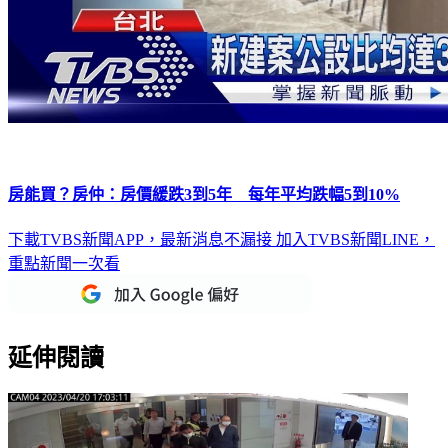
房能買？房仲：房價緩跌3到5年 每年平均跌幅5到10%
下載TVBS新聞APP，最新消息不漏接
加入TVBS新聞LINE，
重點新聞一次看
延伸閱讀