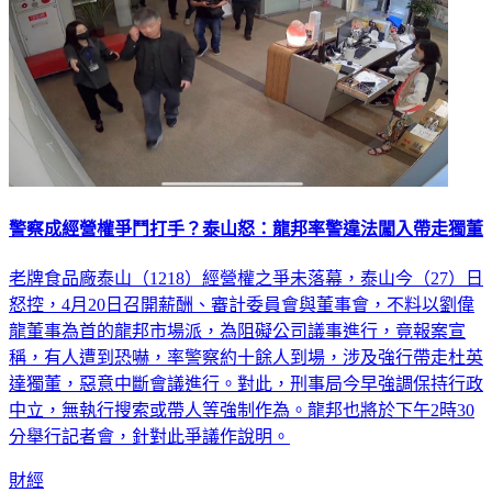
警察成經營權爭鬥打手？泰山怒：龍邦率警違法闖入帶走獨董
老牌食品廠泰山（1218）經營權之爭未落幕，泰山今（27）日
怒控，4月20日召開薪酬、審計委員會與董事會，不料以劉偉
龍董事為首的龍邦市場派，為阻礙公司議事進行，竟報案宣
稱，有人遭到恐嚇，率警察約十餘人到場，涉及強行帶走杜英
達獨董，惡意中斷會議進行。對此，刑事局今早強調保持行政
中立，無執行搜索或帶人等強制作為。龍邦也將於下午2時30
分舉行記者會，針對此爭議作說明。
財經