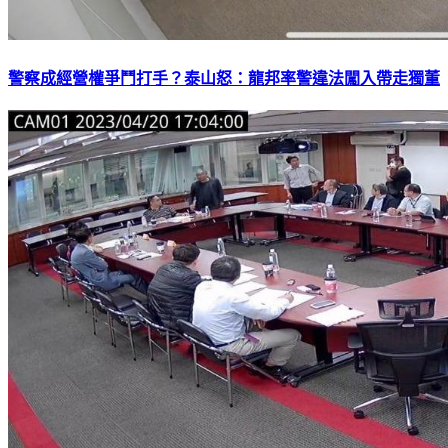
警察成經營權爭鬥打手？泰山怒：龍邦率警違法闖入帶走獨董