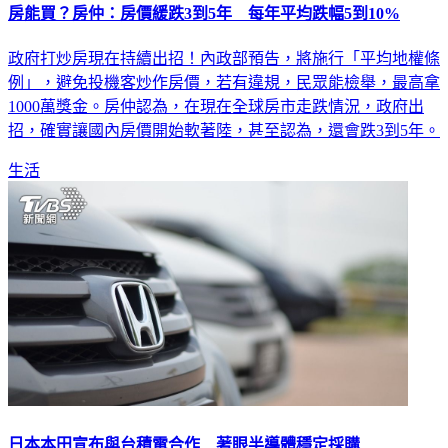
房能買？房仲：房價緩跌3到5年 每年平均跌幅5到10%
政府打炒房現在持續出招！內政部預告，將施行「平均地權條
例」，避免投機客炒作房價，若有違規，民眾能檢舉，最高拿
1000萬獎金。房仲認為，在現在全球房市走跌情況，政府出
招，確實讓國內房價開始軟著陸，甚至認為，還會跌3到5年。
生活
日本本田宣布與台積電合作 著眼半導體穩定採購