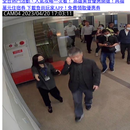
全台熱門活動、人氣攻略一次看！
高雄美食優惠開搶！再抽
萬元住宿券
下載食尚玩家APP！免費領取優惠券