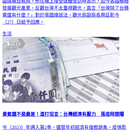
國煒親自執飛。他在機上接受媒體受訪時表示，如今各國積極
發展觀光產業，反觀台灣不太重視觀光，直言「台灣除了台積
電還有什麼？」對於張國煒說法，觀光局副局長周廷彰今
（27）日給予回應。
生活
景氣還不是最差！渣打坦言：台灣經濟有壓力 落底時間曝
今（2023）年邁入第2季，儘管年初經濟有復甦跡象，疫情影