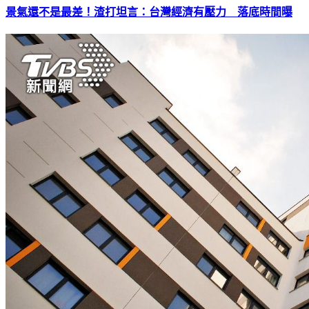
景氣還不是最差！渣打坦言：台灣經濟有壓力 落底時間曝