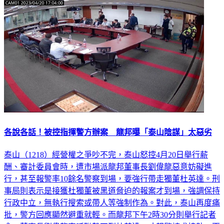
各說各話！被控指揮警方辦案 龍邦曝「泰山陰謀」太惡劣
泰山（1218）經營權之爭吵不完，泰山怒控4月20日舉行薪
酬、審計委員會時，遭市場派龍邦董事長劉偉龍惡意妨礙進
行，甚至報警率10餘名警察到場，要強行帶走獨董杜英達。刑
事局則表示是接獲杜獨董被黑道脅迫的報案才到場，強調保持
行政中立，無執行搜索或帶人等強制作為。對此，泰山再度痛
批，警方回應顯然避重就輕。而龍邦下午2時30分則舉行記者