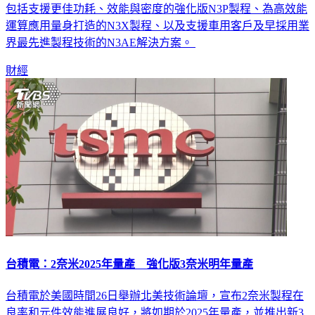
包括支援更佳功耗、效能與密度的強化版N3P製程、為高效能
運算應用量身打造的N3X製程、以及支援車用客戶及早採用業
界最先進製程技術的N3AE解決方案。
財經
台積電：2奈米2025年量產 強化版3奈米明年量產
台積電於美國時間26日舉辦北美技術論壇，宣布2奈米製程在
良率和元件效能進展良好，將如期於2025年量產，並推出新3