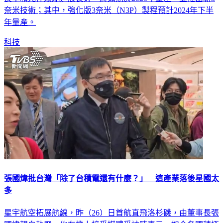
奈米技術；其中，強化版3奈米（N3P）製程預計2024年下半
年量產。
科技
張國煒批台灣「除了台積電還有什麼？」 這產業落後星國太
多
星宇航空拓展航線，昨（26）日首航直飛洛杉磯，由董事長張