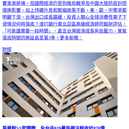
響漸漸退場，但國際經濟仍受到俄烏戰爭及中國大陸防疫封控
措施影響，加上持續升息和緊縮政策不斷，美、歐、中需求都
明顯下滑，台灣出口成長趨緩，投資人關心全球消費性電子下
滑情況何時落底？渣打銀行東北亞區高級經濟師符銘財評估，
「可能還需要一段時間」，直言台灣經濟成長有些壓力，景氣
落底時間恐將延長至第3季。更多新聞：
財經
房屋稅5/1起開徵 全台共929萬件挹注稅收近870億