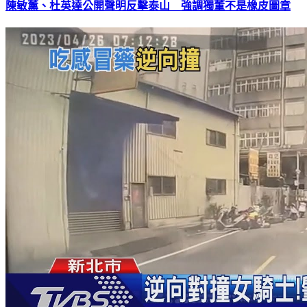
陳敏薰、杜英達公開聲明反擊泰山 強調獨董不是橡皮圖章