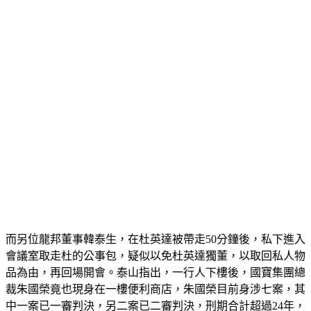
而另位龍邦董事韓泰生，在杜英達被帶走50分鐘後，私下進入
會議室取走杜的公事包，疑似以免杜英達獨董，以取回私人物
品為由，再回場開會。泰山指出，一行人下樓後，國寶集團總
裁朱國榮竟也現身在一樓便利商店，朱國榮目前身涉七案，其
中一案已一審判決，另二案已二審判決，刑期合計超過24年，