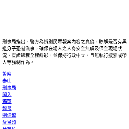
刑事局指出，警方為辨別民眾報案內容之真偽，瞭解是否有黑
道分子恐嚇滋事，確保在場人之人身安全無虞及保全現場狀
況，查證過程全程錄影，並保持行政中立，且無執行搜索或帶
人等強制作為。
警察
泰山
刑事局
闖入
獨董
龍邦
劉偉龍
詹景超