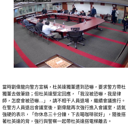
當時劉偉龍向警方宣稱，杜英達獨董遭到恐嚇，要求警方帶杜
獨董去做筆錄；但杜英達堅定回應，「我沒被恐嚇，我是律
師，怎麼會被恐嚇…」，請不相干人員退場，繼續會議進行。
在警方人員退出會議室後，劉偉龍再次強行進入會議室，語氣
強硬的表示，「你休息三十分鐘，下去喝咖啡就好」，隨後搭
著杜英達的背，強行與警察一起帶杜英達搭電梯離去。