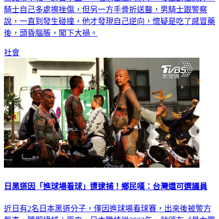
騎士自己多處擦挫傷，但另一方手骨折送醫，男騎士跟警察
說，一直到發生碰撞，他才發現自己逆向，懷疑是吃了感冒藥
後，頭昏腦脹，闖下大禍。
社會
日黑道因「進球場看球」遭逮捕！鄉民嘆：台灣還可選議員
近日有2名日本黑道分子，僅因進球場看球賽，出來後被警方