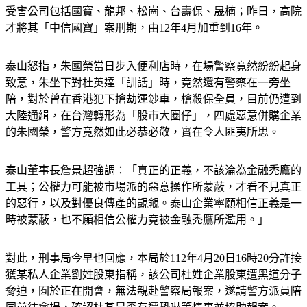
受害公司包括國寶、龍邦、松崗、台壽保、晟楠；昨日，高院
才將其「中信國寶」案刑期，由12年4月加重到16年。
泰山怒指，朱國榮當日步入便利店時，在場警察竟然紛紛起身
致意，朱坐下對杜英達「訓話」時，竟然還有警察在一旁坐
陪，對於曾在香港犯下搶劫運鈔車，槍殺保全員，目前仍遭到
大陸通緝，在台灣轉形為「股市大圈仔」，四處惡意併購企業
的朱國榮，警方竟然如此必恭必敬，實在令人匪夷所思。
泰山董事長詹景超強調：「真正的正義，不該淪為金融禿鷹的
工具；公權力可能被市場派的惡意操作所蒙蔽，才看不見真正
的惡行，以及對優良傳產的覬覦。泰山企業寧願相信正義是一
時被蒙蔽，也不願相信公權力竟被金融禿鷹所濫用。」
對此，刑事局今早也回應，本局於112年4月20日16時20分許接
獲某私人企業劉姓股東指稱，該公司杜姓企業股東遭黑道分子
脅迫，囿於正在開會，無法親赴警察局報案，遂請警方派員陪