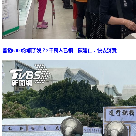
普發6000你領了沒？2千萬人已領 陳建仁：快去消費