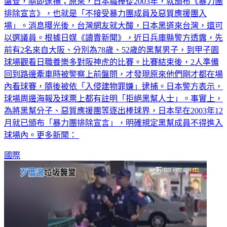
盤查，隨即逮捕；原來，日本職棒從2003年，就頒布《暴力團
排除宣言》，也就是「不接受暴力團成員及惡質應援團入
場」。消息曝光後，台灣網友就大酸，日本黑道來台灣，還可
以選議員。根據日媒《讀賣新聞》，近日兵庫縣警方透露，先
前有2名來自大阪、分別為78歲、52歲的黑幫男子，到甲子園
球場觀看日職養樂多對阪神虎的比賽。比賽結束後，2人準備
回到路邊牽車時被警察上前盤問，才發現原來他們剛才都在場
內看球賽，隨後被依「入侵建物罪嫌」逮捕。日本警方表示，
球場周邊海報及球票上都有註明「拒絕黑幫人士」。事實上，
為將黑幫分子、惡質應援團等逐出棒球界，日本早在2003年12
月就已頒布「暴力團排除宣言」，明確規定黑幫成員不得進入
球場內。更多新聞：
國際