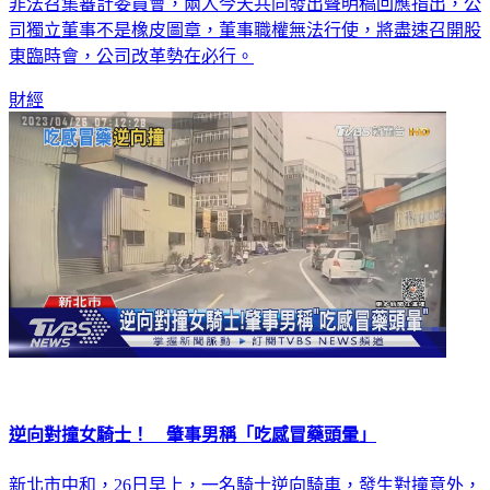
非法召集審計委員會，兩人今天共同發出聲明稿回應指出，公
司獨立董事不是橡皮圖章，董事職權無法行使，將盡速召開股
東臨時會，公司改革勢在必行。
財經
逆向對撞女騎士！ 肇事男稱「吃感冒藥頭暈」
新北市中和，26日早上，一名騎士逆向騎車，發生對撞意外，