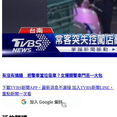
有沒有搞錯 把警車當垃圾車？女擅開警車門丟一大包
下載TVBS新聞APP，最新消息不漏接
加入TVBS新聞LINE，
重點新聞一次看