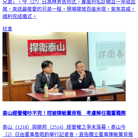
兄弟」，今（27）日為林男告別式，春風列名訃聞且一早就出
席，來送最敬愛的兄弟一程，現場擺放百座米塔，氣氛哀戚，
順利完成儀式。
社會
泰山經營權吵不完！控被陳敏薰背叛 考慮解任獨董職務
泰山（1218）與龍邦（2514）經營權之爭未落幕，泰山今
（2）日由董事詹皓鈞舉行記者會，直指獨立董事陳敏薰背叛