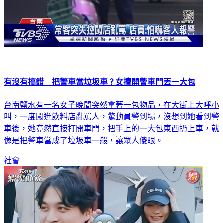
有沒有搞錯 把警車當垃圾車？女擅開警車門丟一大包
台南鹽水有一名女子晚間突然拿著一包物品，在大街上大呼小
叫，一度闖進飲料店亂罵人，驚動員警到場，沒想到她看到警
車後，她竟然直接打開車門，把手上的一大包東西扔上車，就
像是把警車當成了垃圾車一般，讓眾人傻眼。
社會