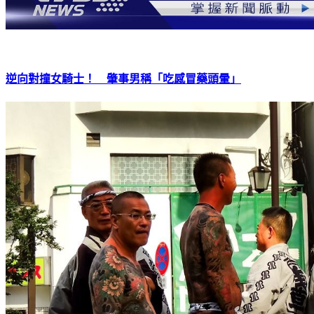
逆向對撞女騎士！ 肇事男稱「吃感冒藥頭暈」