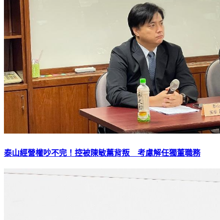
泰山經營權吵不完！控被陳敏薰背叛 考慮解任獨董職務