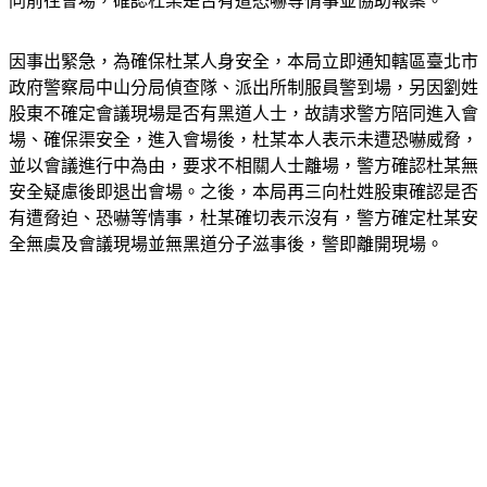
同前往會場，確認杜某是否有遭恐嚇等情事並協助報案。
因事出緊急，為確保杜某人身安全，本局立即通知轄區臺北市
政府警察局中山分局偵查隊、派出所制服員警到場，另因劉姓
股東不確定會議現場是否有黑道人士，故請求警方陪同進入會
場、確保渠安全，進入會場後，杜某本人表示未遭恐嚇威脅，
並以會議進行中為由，要求不相關人士離場，警方確認杜某無
安全疑慮後即退出會場。之後，本局再三向杜姓股東確認是否
有遭脅迫、恐嚇等情事，杜某確切表示沒有，警方確定杜某安
全無虞及會議現場並無黑道分子滋事後，警即離開現場。