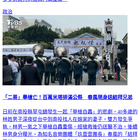
政治
「二哥」舉槍亡！百萬米塔排滿公祭 春風現身送結拜兄弟
日前在南投縣草屯鎮發生一起「舉槍自轟」的悲劇，40多歲的
林姓男子深夜從台中到南投找人在娘家的妻子，雙方發生爭
執，林男一氣之下舉槍自轟重傷，經搶救後仍送醫不治。後續
林男身分曝光，為知名音樂團體「玖壹壹團長」春風的「結拜