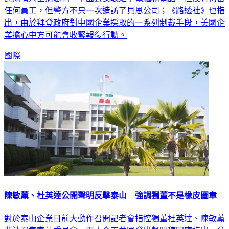
任何員工，但警方不只一次造訪了貝恩公司；《路透社》也指
出，由於拜登政府對中國企業採取的一系列制裁手段，美國企
業擔心中方可能會收緊報復行動。
國際
陳敏薰、杜英達公開聲明反擊泰山 強調獨董不是橡皮圖章
對於泰山企業日前大動作召開記者會指控獨董杜英達、陳敏薰