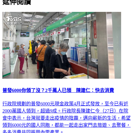
延伸閱讀
普發6000你領了沒？2千萬人已領 陳建仁：快去消費
行政院規劃的普發6000元現金政策4月正式發放，至今已有近
2000萬國人領到，超過9成。行政院長陳建仁今（27日）在院
會中表示，台灣就要走出疫情的陰霾，邁向嶄新的生活，希望
領到6000元的國人同胞，都能一起走出家門去旅遊、去聚餐，
多多消費共同振興內需產業。