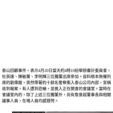
泰山回顧事件，表示4月20日當天約4時10紛舉辦審計委員會，
杜英達、陳敏薰、李明輝三位獨董出席參加。豈料根本無權列
席的劉偉龍，突然帶著約十餘名警察衝入泰山公司內部，宣稱
收到報案，有人遭到恐嚇，並進入正在開會的會議室。當時在
會議室內的，除了上述三位獨董外，尚有詹景超董事長與相關
議事人員，在場人員均感錯愕。