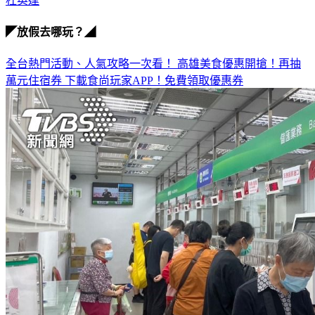
杜英達
◤放假去哪玩？◢
全台熱門活動、人氣攻略一次看！
高雄美食優惠開搶！再抽
萬元住宿券
下載食尚玩家APP！免費領取優惠券