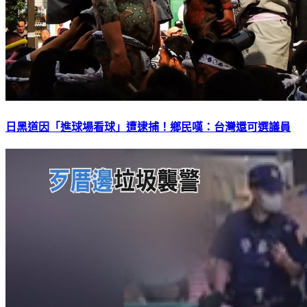
日黑道因「進球場看球」遭逮捕！鄉民嘆：台灣還可選議員