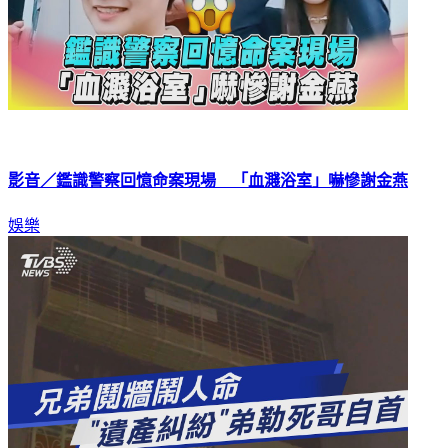
影音／鑑識警察回憶命案現場 「血濺浴室」嚇慘謝金燕
娛樂