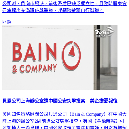
公司派，倒向市場派，前後矛盾已缺乏獨立性，且臨時股東會
召集程序充滿瑕疵與爭議，呼籲陳敏薰自行辭職。
財經
貝恩公司上海辦公室遭中國公安突擊搜索 美企擔憂報復
美國知名策略顧問公司貝恩公司（Bain & Company）在中國大
陸上海的辦公室2周前遭公安突擊檢查，英國《金融時報》引
述知情人士消息稱，中國公安取走了電腦和電話，但沒有拘留