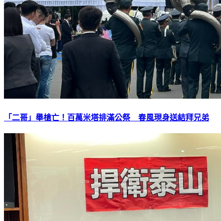
「二哥」舉槍亡！百萬米塔排滿公祭 春風現身送結拜兄弟