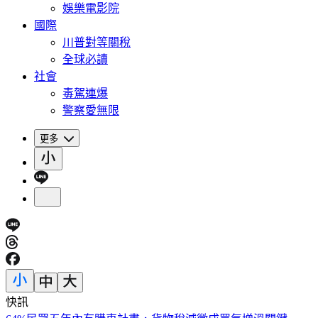
娛樂電影院
國際
川普對等關稅
全球必讀
社會
毒駕連爆
警察愛無限
更多
快訊