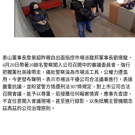
泰山董事長詹景超昨親自出面指控市場派龍邦董事長劉偉龍，
4月20日帶著10餘名警察闖入公司召開中的審議委員會，強行
把獨董杜英達帶走，痛批警察淪為市場派工具，公權力遭濫
用。今更發布聲明，表示市場派干擾公司合法議事進行，表達
嚴重抗議，並盼望警方恪遵刑法307條規定，對上市公司合法
召開會議，能予以尊重，若接獲任何報案情資，應事先查證，
不宜任意闖入會議現場，甚至進行錄影，以免抵觸主管機關念
茲再茲的公司治理原則。