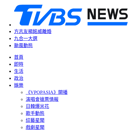
方志友楊銘威離婚
九合一大選
颱風動態
首頁
即時
生活
政治
娛樂
《VPOPASIA》開播
演唱會搶票情報
日韓爆米花
歌手動態
綜藝星聞
戲劇星聞