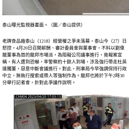
泰山曝光監視器畫面。（圖／泰山提供）
老牌食品廠泰山（1218）經營權之爭未落幕，泰山今（27）日
怒控，4月20日召開薪酬、審計委員會與董事會，不料以劉偉
龍董事為首的龍邦市場派，為阻礙公司議事進行，竟報案宣
稱，有人遭到恐嚇，率警察約十餘人到場，涉及強行帶走杜英
達獨董，惡意中斷會議進行。對此，刑事局今早強調保持行政
中立，無執行搜索或帶人等強制作為。龍邦也將於下午2時30
分舉行記者會，針對此爭議作說明。