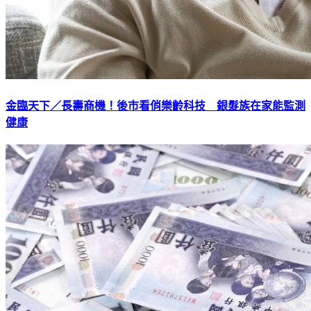
金臨天下／長壽商機！後市看俏樂齡科技 銀髮族在家能監測
健康