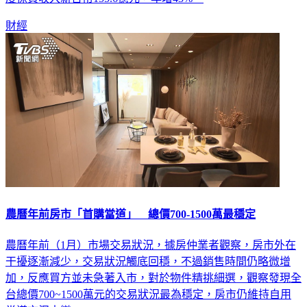
度保費收入新台幣155.6億元，年增43%。
財經
農曆年前房市「首購當道」 總價700-1500萬最穩定
農曆年前（1月）市場交易狀況，據房仲業者觀察，房市外在
干擾逐漸減少，交易狀況觸底回穩，不過銷售時間仍略微增
加，反應買方並未急著入市，對於物件精挑細選，觀察發現全