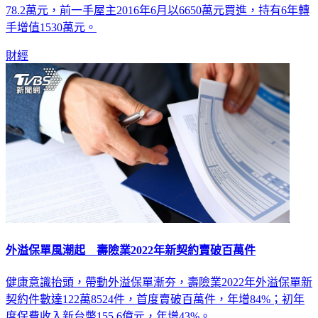
「世界花園橋峰」，同月成交27樓戶，總價8180萬元，每坪
78.2萬元，前一手屋主2016年6月以6650萬元買進，持有6年轉
手增值1530萬元。
財經
外溢保單風潮起 壽險業2022年新契約賣破百萬件
健康意識抬頭，帶動外溢保單漸夯，壽險業2022年外溢保單新
契約件數達122萬8524件，首度賣破百萬件，年增84%；初年