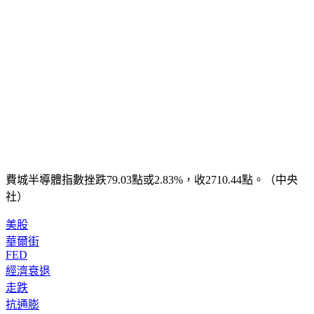
費城半導體指數挫跌79.03點或2.83%，收2710.44點。（中央
社）
美股
華爾街
FED
經濟衰退
走跌