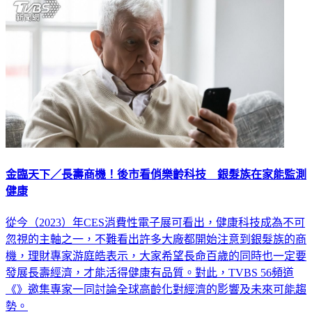
金臨天下／長壽商機！後市看俏樂齡科技 銀髮族在家能監測
健康
從今（2023）年CES消費性電子展可看出，健康科技成為不可
忽視的主軸之一，不難看出許多大廠都開始注意到銀髮族的商
機，理財專家游庭皓表示，大家希望長命百歲的同時也一定要
發展長壽經濟，才能活得健康有品質。對此，TVBS 56頻道
《》邀集專家一同討論全球高齡化對經濟的影響及未來可能趨