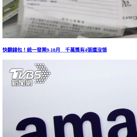
快翻錢包！統一發票9-10月 千萬獎有4張還沒領