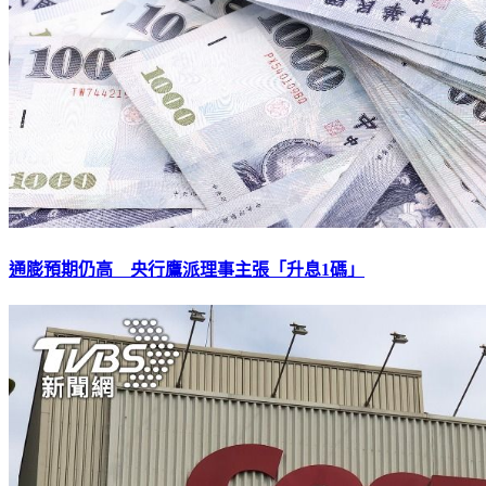
通膨預期仍高 央行鷹派理事主張「升息1碼」