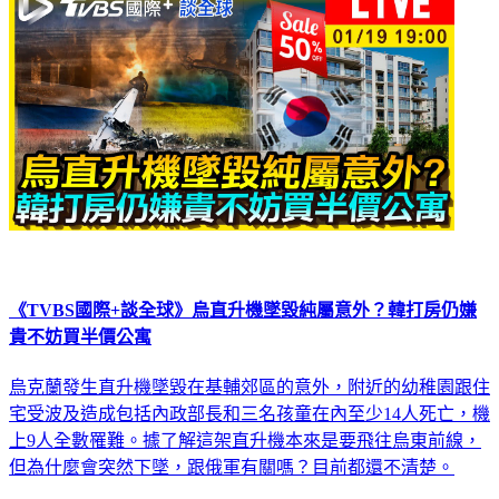
《TVBS國際+談全球》烏直升機墜毀純屬意外？韓打房仍嫌
貴不妨買半價公寓
烏克蘭發生直升機墜毀在基輔郊區的意外，附近的幼稚園跟住
宅受波及造成包括內政部長和三名孩童在內至少14人死亡，機
上9人全數罹難。據了解這架直升機本來是要飛往烏東前線，
但為什麼會突然下墜，跟俄軍有關嗎？目前都還不清楚。