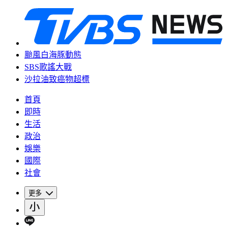
颱風白海豚動態
SBS歌謠大戰
沙拉油致癌物超標
首頁
即時
生活
政治
娛樂
國際
社會
更多