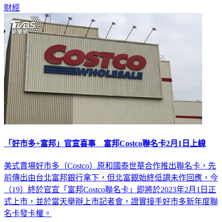
財經
「好市多+富邦」官宣喜事 富邦Costco聯名卡2月1日上線
美式賣場好市多（Costco）原和國泰世華合作推出聯名卡，先
前傳出由台北富邦銀行拿下，但北富銀始終低調未作回應，今
（19）終於官宣「富邦Costco聯名卡」即將於2023年2月1日正
式上市，並於當天舉辦上市記者會，證實接手好市多新年度聯