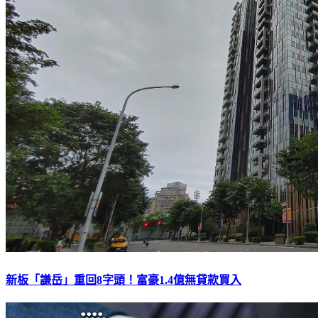
新板「謙岳」重回8字頭！富豪1.4億無貸款買入