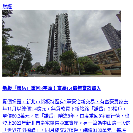
名卡發卡權。
財經
新板「謙岳」重回8字頭！富豪1.4億無貸款買入
實價揭露，新北市新板特區有2筆豪宅新交易，有富豪買家去
年11月以總價1.4億元，無貸款買下新站路「謙岳」23樓戶，
單價80.2萬元，是「謙岳」睽違8年，首度重回8字頭行情，也
登上2022年新北市豪宅單價亞軍寶座。另一筆為中山路一段的