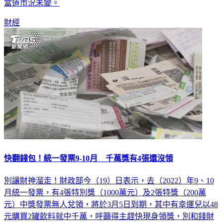
台總價700~1500萬元的交易狀況最為穩定，房市仍維持自用
當道市況未變。
財經
快翻錢包！統一發票9-10月 千萬獎有4張還沒領
別讓財神溜走！財政部今（19）日表示，去（2022）年9、10
月統一發票，有4張特別獎（1000萬元）及2張特獎（200萬
元）中獎發票無人兌領，將於3月5日到期，其中有幸運兒以48