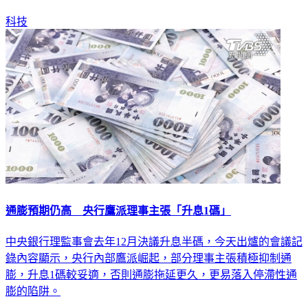
勢。
科技
通膨預期仍高 央行鷹派理事主張「升息1碼」
中央銀行理監事會去年12月決議升息半碼，今天出爐的會議記
錄內容顯示，央行內部鷹派崛起，部分理事主張積極抑制通
膨，升息1碼較妥適，否則通膨拖延更久，更易落入停滯性通
膨的陷阱。