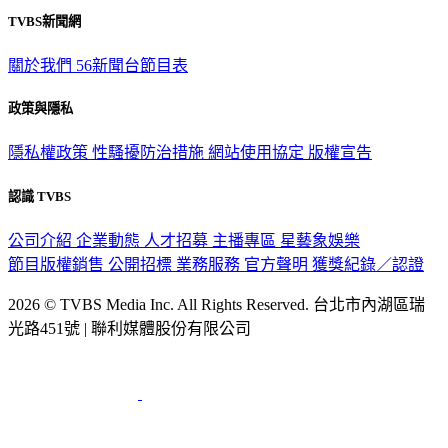
觀眾服務專線：02-2656-1599
TVBS新聞網
關於我們
56新聞台節目表
政策與隱私
隱私權政策
性騷擾防治措施
網站使用協定
版權宣告
認識 TVBS
公司介紹
企業動態
人才招募
主播專區
星藝象娛樂
節目版權銷售
公開招標
業務服務
官方聲明
獲獎紀錄／認證
2026 © TVBS Media Inc. All Rights Reserved. 台北市內湖區瑞
光路451號 | 聯利媒體股份有限公司