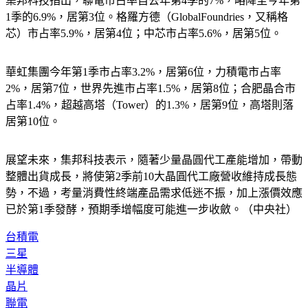
集邦科技指出，聯電市占率自去年第4季的7%，略降至今年第
1季的6.9%，居第3位。格羅方德（GlobalFoundries，又稱格
芯）市占率5.9%，居第4位；中芯市占率5.6%，居第5位。
華虹集團今年第1季市占率3.2%，居第6位，力積電市占率
2%，居第7位，世界先進市占率1.5%，居第8位；合肥晶合市
占率1.4%，超越高塔（Tower）的1.3%，居第9位，高塔則落
居第10位。
展望未來，集邦科技表示，隨著少量晶圓代工產能增加，帶動
整體出貨成長，將使第2季前10大晶圓代工廠營收維持成長態
勢，不過，考量消費性終端產品需求低迷不振，加上漲價效應
已於第1季發酵，預期季增幅度可能進一步收斂。（中央社）
台積電
三星
半導體
晶片
聯電