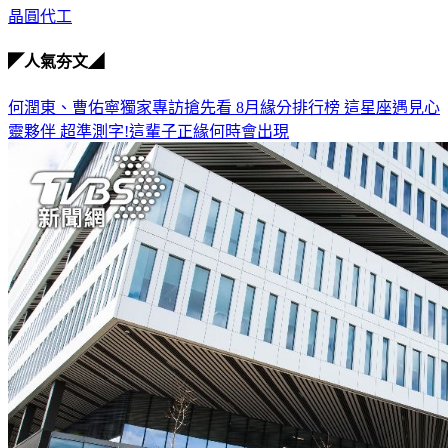
晶圓代工
◤人氣夯文◢
何潤東、曹佑寧獨家專訪搶先看
8月緣分排行榜 這星座遇見心
靈夥伴
超準測字!這輩子正緣何時會出現