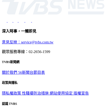
深入時事，一觸即見
意見反映：service@tvbs.com.tw
觀眾服務專線：02-2656-1599
TVBS新聞網
關於我們
56新聞台節目表
政策與隱私
隱私權政策
性騷擾防治措施
網站使用協定
版權宣告
認識 TVBS