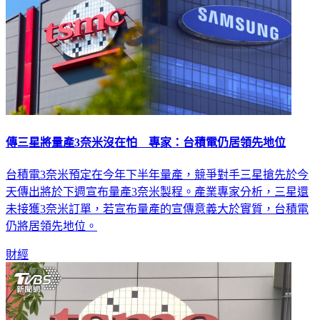
傳三星將量產3奈米沒在怕 專家：台積電仍居領先地位
台積電3奈米預定在今年下半年量產，競爭對手三星搶先於今
天傳出將於下週宣布量產3奈米製程。產業專家分析，三星還
未接獲3奈米訂單，若宣布量產的宣傳意義大於實質，台積電
仍將居領先地位。
財經