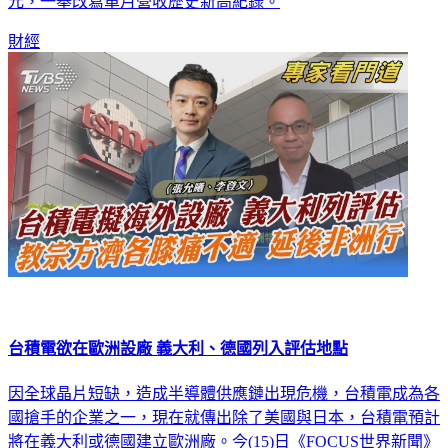
元，一舉改寫單月營收歷史新高紀錄。
財經
台積電欲在歐洲設廠 義大利、德國列入評估地點
因全球晶片短缺，造成半導體供應鏈出現危機，台積電成為各
國搶手的企業之一，現在就傳出除了美國與日本，台積電預計
將在義大利或德國建立歐洲廠。今(15)日《FOCUS世界新聞》