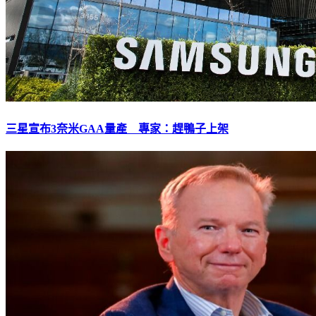
三星宣布3奈米GAA量產 專家：趕鴨子上架