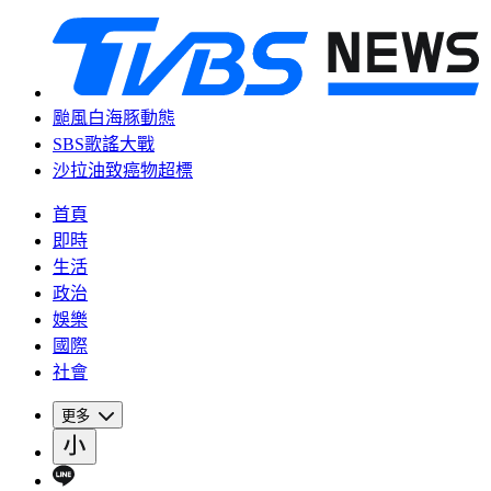
颱風白海豚動態
SBS歌謠大戰
沙拉油致癌物超標
首頁
即時
生活
政治
娛樂
國際
社會
更多