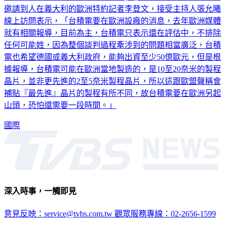
邀請到人在義大利的歐洲特約記者李登文，接受主持人張允曦
線上訪問表示，「台積電要在歐洲設廠的消息，去年歐洲媒體
就有相關報導，目前為主，台積電只表示還在評估中，不排除
任何可能姓，因為整個談判過程牽涉到的問題相當廣泛，台積
電也希望德國或義大利政府，能夠出資至少50億歐元，但是根
據報導，台積電可能在歐洲當地製造的，是10至20奈米的製程
晶片，並非更先進的2至5奈米製程晶片，所以這跟歐盟聲稱會
補貼『最先進』晶片的製程有所不同，故台積電要在歐洲另起
山頭，恐怕還需要一段時間。」
國際
深入時事，一觸即見
意見反映：service@tvbs.com.tw
觀眾服務專線：02-2656-1599