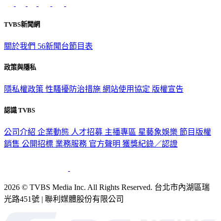
TVBS新聞網
關於我們
56新聞台節目表
政策與隱私
隱私權政策
性騷擾防治措施
網站使用協定
版權宣告
認識 TVBS
公司介紹
企業動態
人才招募
主播專區
星藝象娛樂
節目版權
銷售
公開招標
業務服務
官方聲明
獲獎紀錄／認證
2026 © TVBS Media Inc. All Rights Reserved. 台北市內湖區瑞
光路451號 | 聯利媒體股份有限公司