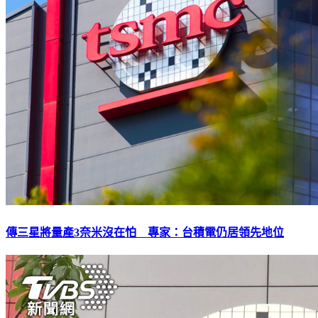
傳三星將量產3奈米沒在怕 專家：台積電仍居領先地位