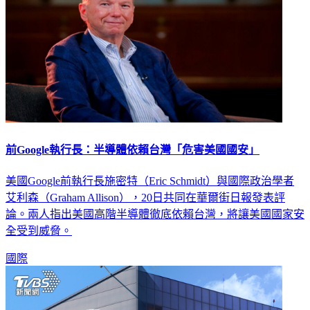
前Google執行長：半導體依賴台灣「危害美國國安」
美國Google前執行長施密特（Eric Schmidt）與國際政治學者
艾利森（Graham Allison），20日共同在華爾街日報發表評
論。兩人指出美國高階半導體徹底依賴台灣，將讓美國國家安
全受到威脅。
國際