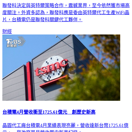
聯發科決定與英特爾策略合作，震撼業界，至今依然獲市場高
度關注。外資多認為，聯發科應是委由英特爾代工生產WiFi晶
片，台積電仍是聯發科關鍵代工夥伴。
財經
台積電4月營收衝至1725.61億元 創歷史新高
晶圓代工廠台積電4月業績表現亮麗，營收達新台幣1725.61億