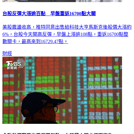
台股反彈大漲逾百點 早盤重返16700點大關
美股震盪收高，推特同意出售給科技大亨馬斯克後股價大漲約
6%，台股今天開高反彈，早盤上漲逾108點，重返16700點整
數關卡，最高來到16729.47點。
財經