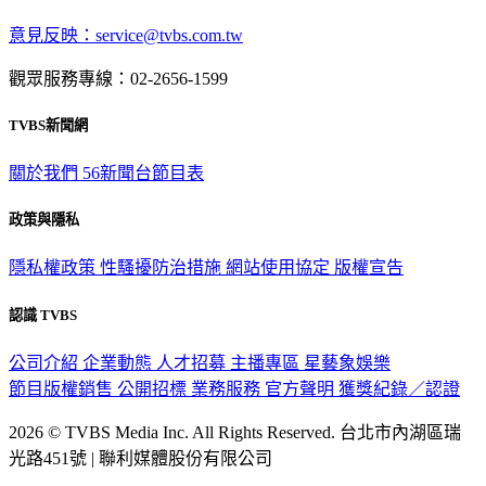
意見反映：service@tvbs.com.tw
觀眾服務專線：02-2656-1599
TVBS新聞網
關於我們
56新聞台節目表
政策與隱私
隱私權政策
性騷擾防治措施
網站使用協定
版權宣告
認識 TVBS
公司介紹
企業動態
人才招募
主播專區
星藝象娛樂
節目版權銷售
公開招標
業務服務
官方聲明
獲獎紀錄／認證
2026 © TVBS Media Inc. All Rights Reserved. 台北市內湖區瑞
光路451號 | 聯利媒體股份有限公司