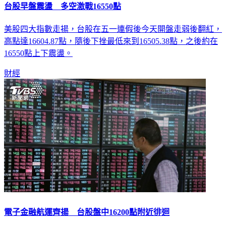
台股早盤震盪 多空激戰16550點
美股四大指數走揚，台股在五一連假後今天開盤走弱後翻紅，
高點達16604.87點，隨後下挫最低來到16505.38點，之後約在
16550點上下震盪。
財經
電子金融航運齊揚 台股盤中16200點附近徘迴