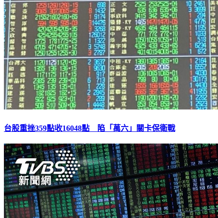
台股重挫359點收16048點 陷「萬六」關卡保衛戰