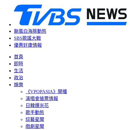
颱風白海豚動態
SBS歌謠大戰
優惠好康情報
首頁
即時
生活
政治
娛樂
《VPOPASIA》開播
演唱會搶票情報
日韓爆米花
歌手動態
綜藝星聞
戲劇星聞