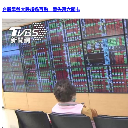
台股早盤大跌超過百點 暫失萬六關卡