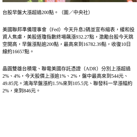
台股早盤大漲超過200點。（圖／中央社）
美國聯邦準備理事會（Fed）今天升息2碼並宣布縮表，緩和投
資人焦慮，美股道瓊指數終場飆漲932.27點，激勵台股今天跳
空開高，早盤漲點逾200點，最高來到16782.39點，收復10日
線約16657點。
晶圓雙雄台積電、聯電美國存託憑證（ADR）分別上漲超過
2%、4%，今天股價上漲逾1%、2%，盤中最高來到544元、
49.85元。鴻海早盤漲約1.5%來到105.5元、聯發科一早漲幅約
2%，來到846元。