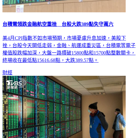
台積電領跌金融航空重挫 台股大跌389點失守萬六
美4月CPI指數不如市場預期，市場憂慮升息加速，美股下
挫，台股今天開低走弱，金融、航運成重災區，台積電等電子
權值股跌幅加深，大盤一路摜破15800點和15700點整數關卡，
終場收在最低點15616.68點，大跌389.57點。
財經