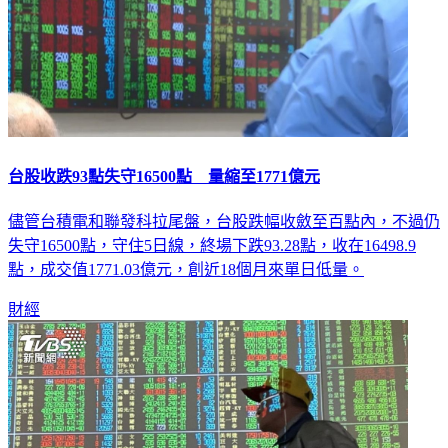
台股收跌93點失守16500點 量縮至1771億元
儘管台積電和聯發科拉尾盤，台股跌幅收斂至百點內，不過仍
失守16500點，守住5日線，終場下跌93.28點，收在16498.9
點，成交值1771.03億元，創近18個月來單日低量。
財經