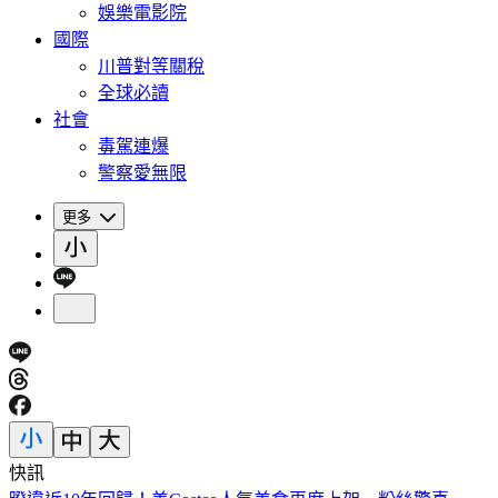
娛樂電影院
國際
川普對等關稅
全球必讀
社會
毒駕連爆
警察愛無限
更多
快訊