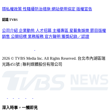
隱私權政策
性騷擾防治措施
網站使用協定
版權宣告
認識 TVBS
公司介紹
企業動態
人才招募
主播專區
星藝象娛樂
節目版權
銷售
公開招標
業務服務
官方聲明
獲獎紀錄／認證
2026 © TVBS Media Inc. All Rights Reserved. 台北市內湖區瑞
光路451號 | 聯利媒體股份有限公司
深入時事，一觸即見