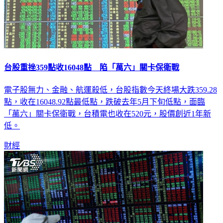
台股重挫359點收16048點 陷「萬六」關卡保衛戰
電子股無力、金融、航運殺低，台股指數今天終場大跌359.28
點，收在16048.92點最低點，跌破去年5月下旬低點，面臨
「萬六」關卡保衛戰，台積電也收在520元，股價創近1年新
低。
財經