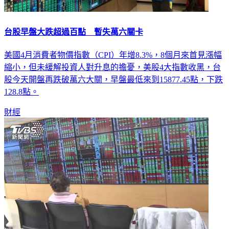
台股早盤大跌超過百點 暫失萬六關卡
美國4月消費者物價指數（CPI）年增8.3%，8個月來首見漲幅
縮小，但未緩解投資人對升息的擔憂，美股4大指數收黑，台
股今天開盤再跌破萬六大關，早盤最低來到15877.45點，下跌
128.8點。
財經