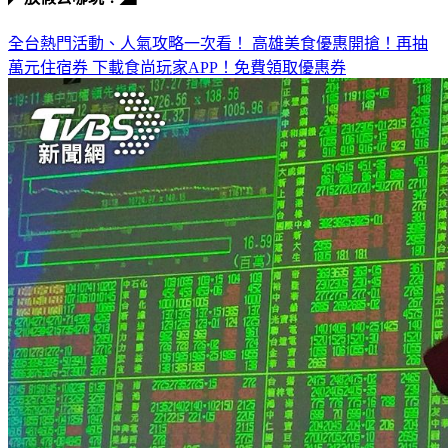
全台熱門活動、人氣攻略一次看！
高雄美食優惠開搶！再抽
萬元住宿券
下載食尚玩家APP！免費領取優惠券