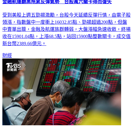
金融航運翻黑拖累反彈氣勢 台股萬六關卡得而復失
受到美股上週五勁揚激勵，台股今天延續反彈行情，由電子股
領漲，指數盤中一度衝上16032.85點、勁揚超過200點，但盤
中賣單出籠，金融及航運族群轉弱，大盤漲幅急速收斂，終場
收在15901.04點，上漲68.5點，站回15900點整數關卡，成交值
新台幣2389.66億元。
財經