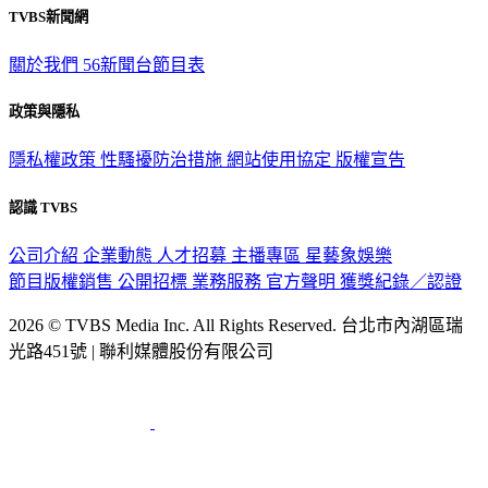
TVBS新聞網
關於我們
56新聞台節目表
政策與隱私
隱私權政策
性騷擾防治措施
網站使用協定
版權宣告
認識 TVBS
公司介紹
企業動態
人才招募
主播專區
星藝象娛樂
節目版權銷售
公開招標
業務服務
官方聲明
獲獎紀錄／認證
2026 © TVBS Media Inc. All Rights Reserved. 台北市內湖區瑞
光路451號 | 聯利媒體股份有限公司