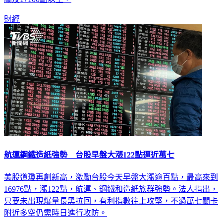
關及17100點以上。
財經
航運鋼鐵造紙強勢 台股早盤大漲122點逼近萬七
美股道瓊再創新高，激勵台股今天早盤大漲逾百點，最高來到
16976點，漲122點，航運、鋼鐵和造紙族群強勢。法人指出，
只要未出現爆量長黑拉回，有利指數往上攻堅，不過萬七關卡