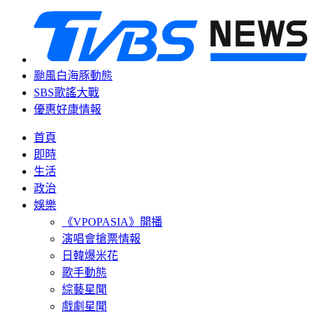
颱風白海豚動態
SBS歌謠大戰
優惠好康情報
首頁
即時
生活
政治
娛樂
《VPOPASIA》開播
演唱會搶票情報
日韓爆米花
歌手動態
綜藝星聞
戲劇星聞