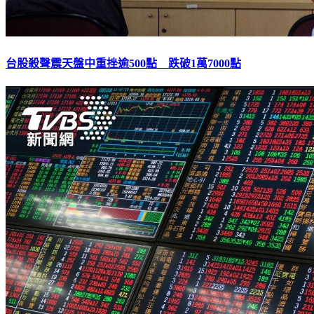
台股殺聲震天盤中重挫逾500點 跌破1萬7000點