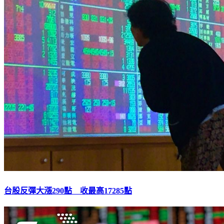
台股反彈大漲290點 收最高17285點