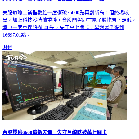
失守萬七！電子股不振 台股盤中重挫逾500點
美股道瓊工業指數雖一度衝破35000點再創新高，但終場收
黑，加上科技股持續重挫，台股開盤即在電子股拖累下走低，
盤中一度重挫超過500點，失守萬七關卡，早盤最低來到
16697.01點。
財經