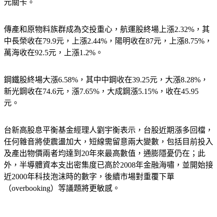
力旺等成為重災區，跌幅在5.7%到7.8%之間，力旺更跌破千
元關卡。
傳產和原物料族群成為交投重心，航運股終場上漲2.32%，其
中長榮收在79.9元，上漲2.44%，陽明收在87元，上漲8.75%，
萬海收在92.5元，上漲1.2%。
鋼鐵股終場大漲6.58%，其中中鋼收在39.25元，大漲8.28%，
新光鋼收在74.6元，漲7.65%，大成鋼漲5.15%，收在45.95
元。
台新高股息平衡基金經理人劉宇衡表示，台股近期漲多回檔，
任何雜音將使震盪加大，短線需留意兩大變數，包括目前投入
及產出物價兩者均達到20年來最高數值，通膨隱憂仍在；此
外，半導體資本支出密集度已高於2008年金融海嘯，並開始接
近2000年科技泡沫時的數字，後續市場對重覆下單
（overbooking）等議題將更敏感。