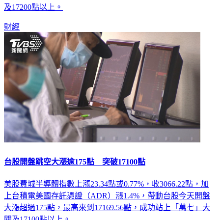
中一度大漲209點、來到17203.42點，成功站回「萬七」大關
及17200點以上。
財經
台股開盤跳空大漲逾175點 突破17100點
美股費城半導體指數上漲23.34點或0.77%，收3066.22點，加
上台積電美國存託憑證（ADR）漲1.4%，帶動台股今天開盤
大漲超過175點，最高來到17169.56點，成功站上「萬七」大