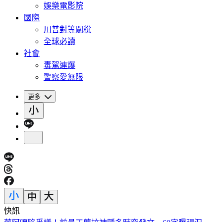
娛樂電影院
國際
川普對等關稅
全球必讀
社會
毒駕連爆
警察愛無限
更多
快訊