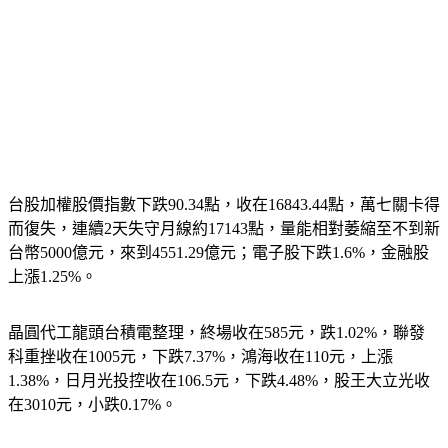
台股加權股價指數下跌90.34點，收在16843.44點，萬七關卡得
而復失，連續2天失守月線約17143點，量能相對萎縮至不到新
台幣5000億元，來到4551.29億元；電子股下跌1.6%，金融股
上漲1.25%。
晶圓代工龍頭台積電整理，終場收在585元，跌1.02%，聯發
科重挫收在1005元，下跌7.37%，鴻海收在110元，上漲
1.38%，日月光投控收在106.5元，下跌4.48%，股王大立光收
在3010元，小跌0.17%。