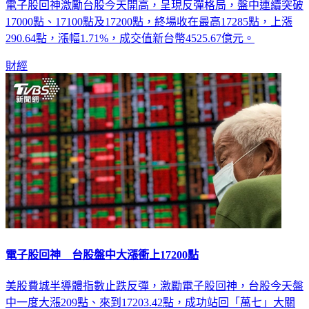
電子股回神激勵台股今天開高，呈現反彈格局，盤中連續突破
17000點、17100點及17200點，終場收在最高17285點，上漲
290.64點，漲幅1.71%，成交值新台幣4525.67億元。
財經
電子股回神 台股盤中大漲衝上17200點
美股費城半導體指數止跌反彈，激勵電子股回神，台股今天盤