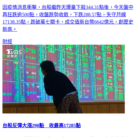
台股爆逾6600億新天量 失守月線跌破萬七關卡
因疫情消息衝擊，台股繼昨天爆量下殺344.31點後，今天盤中
再狂跌逾500點，收盤跌勢收斂，下跌288.57點，失守月線
17138.35點，跌破萬七關卡，成交值新台幣6642億元，創歷史
新高。
財經
台股反彈大漲290點 收最高17285點