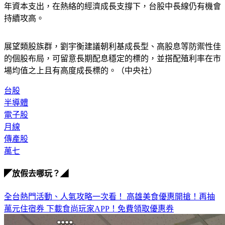
在半導體產業方面，包括台積電和英特爾（Intel）連續調高今
年資本支出，在熱絡的經濟成長支撐下，台股中長線仍有機會
持續攻高。
展望類股族群，劉宇衡建議朝利基成長型、高股息等防禦性佳
的個股布局，可留意長期配息穩定的標的，並搭配殖利率在市
場均值之上且有高度成長標的。（中央社）
台股
半導體
電子股
月線
傳產股
萬七
◤放假去哪玩？◢
全台熱門活動、人氣攻略一次看！
高雄美食優惠開搶！再抽
萬元住宿券
下載食尚玩家APP！免費領取優惠券