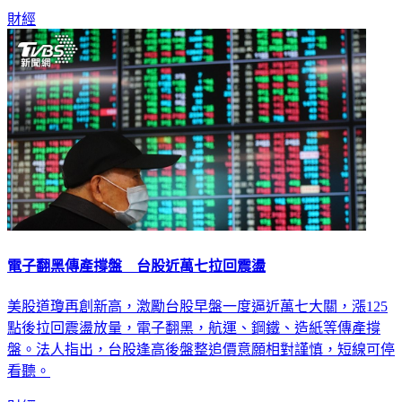
附近多空仍需時日進行攻防。
財經
電子翻黑傳產撐盤 台股近萬七拉回震盪
美股道瓊再創新高，激勵台股早盤一度逼近萬七大關，漲125
點後拉回震盪放量，電子翻黑，航運、鋼鐵、造紙等傳產撐
盤。法人指出，台股逢高後盤整追價意願相對謹慎，短線可停
看聽。