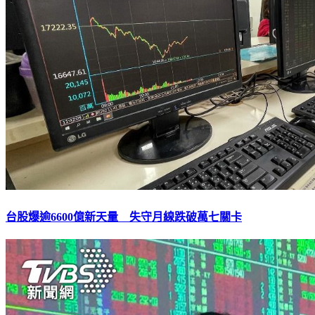
台股爆逾6600億新天量 失守月線跌破萬七關卡