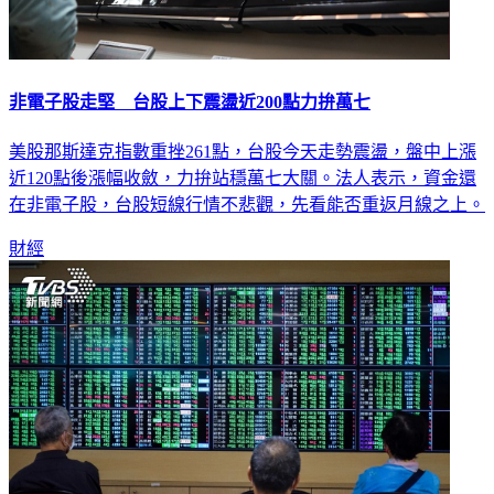
非電子股走堅 台股上下震盪近200點力拚萬七
美股那斯達克指數重挫261點，台股今天走勢震盪，盤中上漲
近120點後漲幅收斂，力拚站穩萬七大關。法人表示，資金還
在非電子股，台股短線行情不悲觀，先看能否重返月線之上。
財經