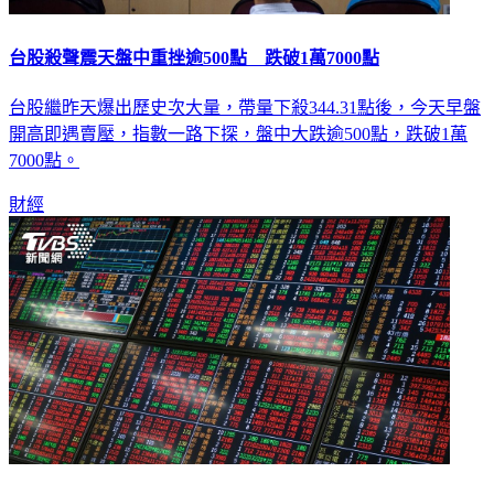
台股殺聲震天盤中重挫逾500點 跌破1萬7000點
台股繼昨天爆出歷史次大量，帶量下殺344.31點後，今天早盤
開高即遇賣壓，指數一路下探，盤中大跌逾500點，跌破1萬
7000點。
財經