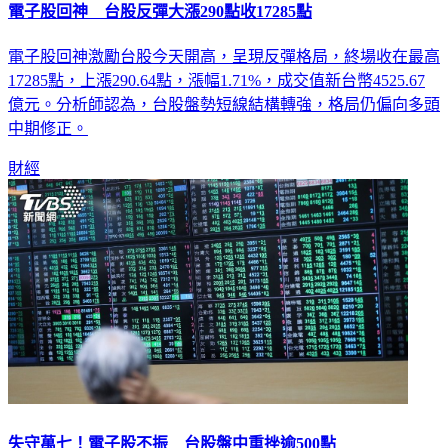
電子股回神 台股反彈大漲290點收17285點
電子股回神激勵台股今天開高，呈現反彈格局，終場收在最高
17285點，上漲290.64點，漲幅1.71%，成交值新台幣4525.67
億元。分析師認為，台股盤勢短線結構轉強，格局仍偏向多頭
中期修正。
財經