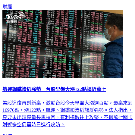
財經
航運鋼鐵造紙強勢 台股早盤大漲122點逼近萬七
美股道瓊再創新高，激勵台股今天早盤大漲逾百點，最高來到
16976點，漲122點，航運、鋼鐵和造紙族群強勢。法人指出，
只要未出現爆量長黑拉回，有利指數往上攻堅，不過萬七關卡
附近多空仍需時日進行攻防。