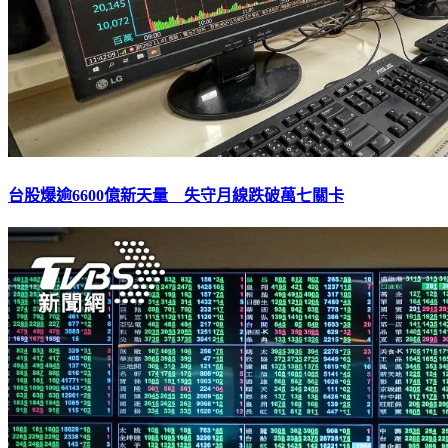
台股爆逾6600億新天量 失守月線跌破萬七關卡