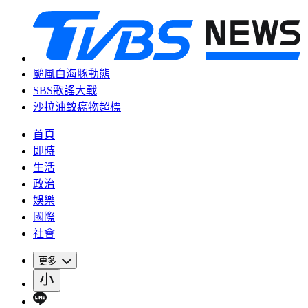
颱風白海豚動態
SBS歌謠大戰
沙拉油致癌物超標
首頁
即時
生活
政治
娛樂
國際
社會
更多