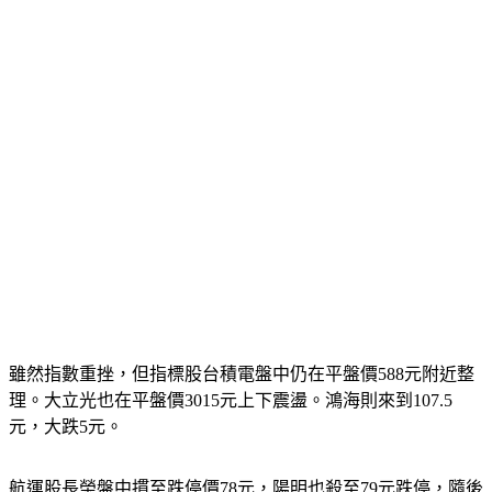
雖然指數重挫，但指標股台積電盤中仍在平盤價588元附近整
理。大立光也在平盤價3015元上下震盪。鴻海則來到107.5
元，大跌5元。
航運股長榮盤中摜至跌停價78元，陽明也殺至79元跌停，隨後