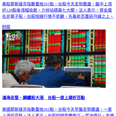
美股那斯達克指數重挫261點，台股今天走勢震盪，盤中上漲
近120點後漲幅收斂，力拚站穩萬七大關。法人表示，資金還
在非電子股，台股短線行情不悲觀，先看能否重返月線之上。
財經
鴻海走堅、鋼鐵股大漲 台股一度上揚近百點
美國那斯達克指數重挫261點，台股今天早盤走勢震盪，一度
上漲近百點。法人表示，台股短線乖離修正，當沖盛行，市場