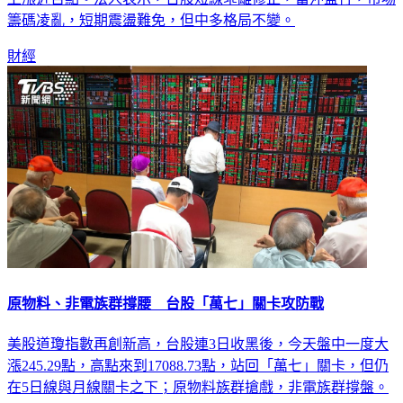
籌碼凌亂，短期震盪難免，但中多格局不變。
財經
原物料、非電族群撐腰 台股「萬七」關卡攻防戰
美股道瓊指數再創新高，台股連3日收黑後，今天盤中一度大
漲245.29點，高點來到17088.73點，站回「萬七」關卡，但仍
在5日線與月線關卡之下；原物料族群搶戲，非電族群撐盤。