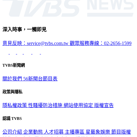
深入時事，一觸即見
意見反映：service@tvbs.com.tw
觀眾服務專線：02-2656-1599
TVBS新聞網
關於我們
56新聞台節目表
政策與隱私
隱私權政策
性騷擾防治措施
網站使用協定
版權宣告
認識 TVBS
公司介紹
企業動態
人才招募
主播專區
星藝象娛樂
節目版權