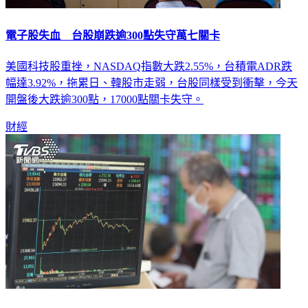
電子股失血 台股崩跌逾300點失守萬七關卡
美國科技股重挫，NASDAQ指數大跌2.55%，台積電ADR跌
幅達3.92%，拖累日、韓股市走弱，台股同樣受到衝擊，今天
開盤後大跌逾300點，17000點關卡失守。
財經