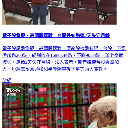
電子股急殺、高價股落難 台股跌90點連2天失守月線
電子股尾盤急殺，高價股落難，傳產股撐盤有限，台股上下震
盪超過200點，終場收在16843.44點，下跌90.34點，萬七得而
復失，連續2天失守月線。法人表示，雜音將使台股震盪加
大，短線需留意通膨和半導體重複下單等兩大變數。
財經