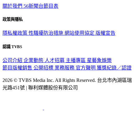
關於我們
56新聞台節目表
政策與隱私
隱私權政策
性騷擾防治措施
網站使用協定
版權宣告
認識 TVBS
公司介紹
企業動態
人才招募
主播專區
星藝象娛樂
節目版權銷售
公開招標
業務服務
官方聲明
獲獎紀錄／認證
2026 © TVBS Media Inc. All Rights Reserved. 台北市內湖區瑞
光路451號 | 聯利媒體股份有限公司