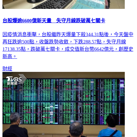
台股爆逾6600億新天量 失守月線跌破萬七關卡
因疫情消息衝擊，台股繼昨天爆量下殺344.31點後，今天盤中
再狂跌逾500點，收盤跌勢收斂，下跌288.57點，失守月線
17138.35點，跌破萬七關卡，成交值新台幣6642億元，創歷史
新高。
財經