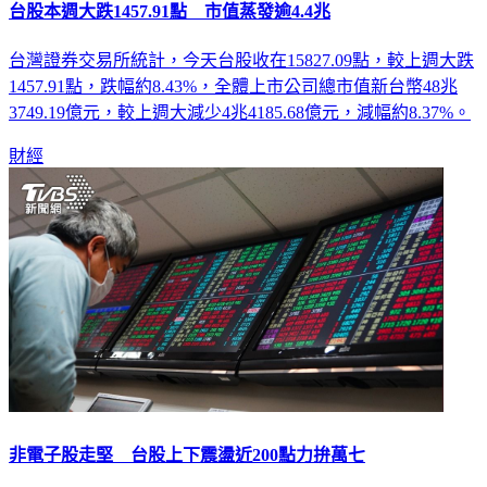
台股本週大跌1457.91點 市值蒸發逾4.4兆
台灣證券交易所統計，今天台股收在15827.09點，較上週大跌
1457.91點，跌幅約8.43%，全體上市公司總市值新台幣48兆
3749.19億元，較上週大減少4兆4185.68億元，減幅約8.37%。
財經
非電子股走堅 台股上下震盪近200點力拚萬七