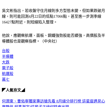
吳文彬指出，若收盤守住月線則多方型態未變，但如果跌破月
線，則可能回測4月22日的低點17066點，甚至進一步測季線
16427點附近，則短線陷入整理。
他說，應觀察航運、面板、鋼鐵強勢股能否續強，高價股及半
導體股也是觀察指標。（中央社）
台股
半導體
大跌
電子股
航運股
萬七
◤人氣夯文◢
何潤東、曹佑寧獨家專訪搶先看
8月緣分排行榜 這星座遇見心
靈夥伴
超準測字!這輩子正緣何時會出現