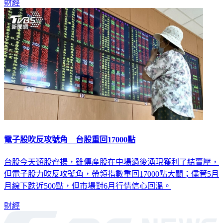
財經
電子股吹反攻號角 台股重回17000點
台股今天類股齊揚，雖傳產股在中場過後湧現獲利了結賣壓，
但電子股力吹反攻號角，帶領指數重回17000點大關；儘管5月
月線下跌近500點，但市場對6月行情信心回溫。
財經