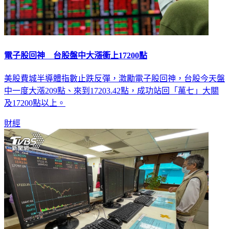
電子股回神 台股盤中大漲衝上17200點
美股費城半導體指數止跌反彈，激勵電子股回神，台股今天盤
中一度大漲209點、來到17203.42點，成功站回「萬七」大關
及17200點以上。
財經