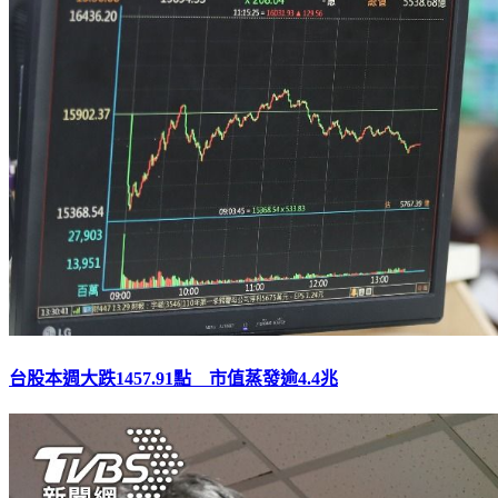
台股本週大跌1457.91點 市值蒸發逾4.4兆