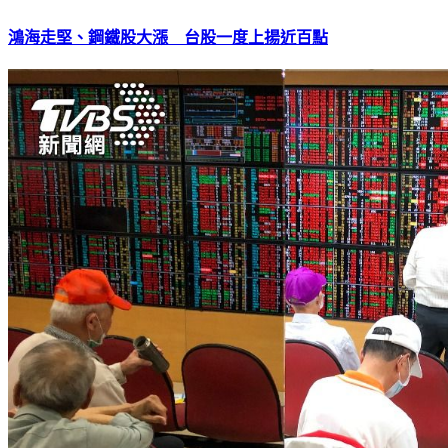
鴻海走堅、鋼鐵股大漲 台股一度上揚近百點