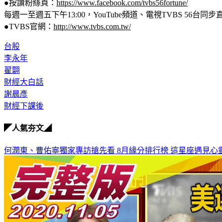
●按讚粉絲頁：
https://www.facebook.com/tvbs56fortune/
每週一至週五下午13:00，YouTube頻道、電視TVBS 56台同步
●TVBS官網：
http://www.tvbs.com.tw/
台股
李永年
翟翾
財經大白話
謝晨彥
財經下課後
◤人氣夯文◢
何潤東、曹佑寧獨家專訪搶先看
8月緣分排行榜 這星座遇見心