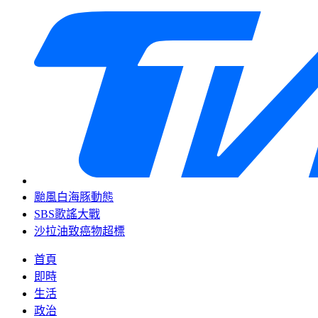
颱風白海豚動態
SBS歌謠大戰
沙拉油致癌物超標
首頁
即時
生活
政治