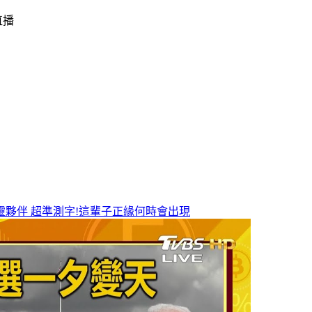
直播
靈夥伴
超準測字!這輩子正緣何時會出現