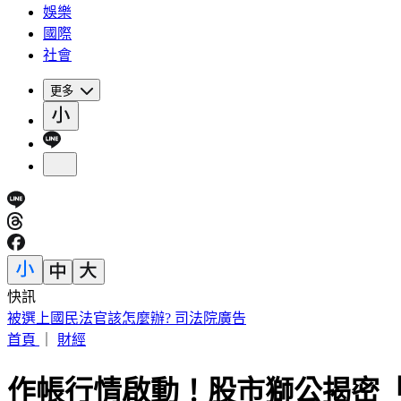
娛樂
國際
社會
更多
快訊
被選上國民法官該怎麼辦? 司法院廣告
首頁
｜
財經
作帳行情啟動！股市獅公揭密