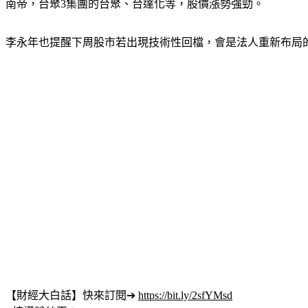
南帝，台聚3集團的台聚、台達化等，股價漲勢強勁。
李永年也提醒下周股市若出現技術性回檔，會是法人重新布局
【財經大白話】快來訂閱➔ 
https://bit.ly/2sfYMsd