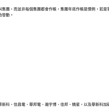
叫集團，而並非每個集團都會作帳，集團年底作帳是慣例，若是
始發動。
華新科、信昌電、華邦電、瀚宇博、佳邦、精星，以及華新科加