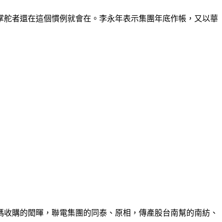
掌舵者還在這個慣例就會在。李永年表示集團年底作帳，又以華
碼收購的閎暉，聯電集團的同泰、原相，傳產股台南幫的南紡、